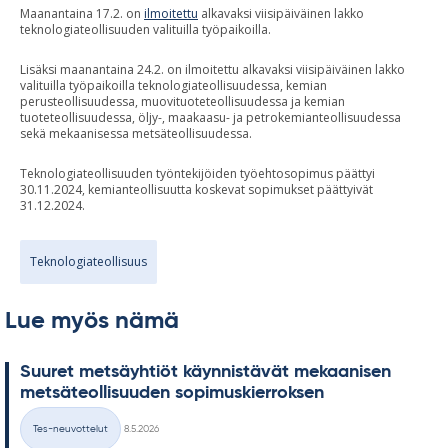
Maanantaina 17.2. on
ilmoitettu
alkavaksi viisipäiväinen lakko
teknologiateollisuuden valituilla työpaikoilla.
Lisäksi maanantaina 24.2. on ilmoitettu alkavaksi viisipäiväinen lakko
valituilla työpaikoilla teknologiateollisuudessa, kemian
perusteollisuudessa, muovituoteteollisuudessa ja kemian
tuoteteollisuudessa, öljy-, maakaasu- ja petrokemianteollisuudessa
sekä mekaanisessa metsäteollisuudessa.
Teknologiateollisuuden työntekijöiden työehtosopimus päättyi
30.11.2024, kemianteollisuutta koskevat sopimukset päättyivät
31.12.2024.
Teknologiateollisuus
Lue myös nämä
Suu­ret met­säyh­tiöt käyn­nis­tä­vät me­kaa­ni­sen
met­sä­teol­li­suu­den so­pi­mus­kier­rok­sen
Kirjoitettu
Tes-neuvottelut
8.5.2026
Kategoriat