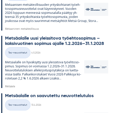
Me­kaa­ni­sen met­sä­teol­li­suu­den yri­tys­koh­tai­set työ­eh­
to­so­pi­mus­neu­vot­te­lut ovat käyn­nis­ty­neet. Vuo­den
2026 lop­puun men­nessä so­pi­musa­lalla päät­tyy yh­
teensä 35 yri­tys­koh­taista työ­eh­to­so­pi­musta, joi­den
jou­kossa ovat myös suu­rim­mat met­säyh­tiöt Metsä Group, Stora...
Mekaaninen metsäteollisuus
Met­sä­alalle uusi yleis­si­tova työ­eh­to­so­pi­mus –
kak­si­vuo­ti­nen so­pi­mus ajalle 1.2.2026–31.1.2028
Kirjoitettu
Tes-neuvottelut
4.5.2026
Kategoriat
Met­sä­alalle on hy­väk­sytty uusi yleis­si­tova työ­eh­to­so­
pi­mus. So­pi­mus on voi­massa 1.2.2026–31.1.2028.
Neu­vot­te­lu­tu­lok­sen al­le­kir­joi­tus­pöy­tä­kirja on luet­ta­
vissa täällä. Pal­kan­ko­ro­tuk­set Vuosi 2026 Palk­koja ko­
ro­te­taan 2,2 % 1.6.2026 al­kaen Li­säksi...
Metsäala
Met­sä­alalle on saa­vu­tettu neu­vot­te­lu­tu­los
Kirjoitettu
Tes-neuvottelut
13.4.2026
Kategoriat