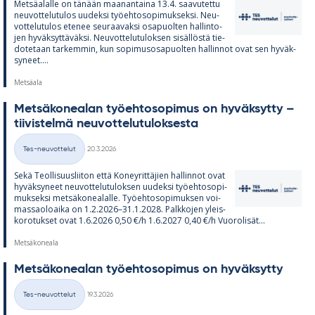
Met­sä­alalle on tä­nään maa­nan­taina 13.4. saa­vu­tettu
neu­vot­te­lu­tu­los uu­deksi työ­eh­to­so­pi­muk­seksi. Neu­
vot­te­lu­tu­los ete­nee seu­raa­vaksi os­a­puol­ten hal­lin­to­
jen hy­väk­syt­tä­väksi. Neu­vot­te­lu­tu­lok­sen si­säl­löstä tie­
do­te­taan tar­kem­min, kun so­pi­mus­os­a­puol­ten hal­lin­not ovat sen hy­väk­
sy­neet....
Metsäala
Met­sä­ko­nea­lan työ­eh­to­so­pi­mus on hy­väk­sytty –
tii­vis­telmä neu­vot­te­lu­tu­lok­sesta
Kirjoitettu
Tes-neuvottelut
20.3.2026
Kategoriat
Sekä Teol­li­suus­lii­ton että Ko­ney­rit­tä­jien hal­lin­not ovat
hy­väk­sy­neet neu­vot­te­lu­tu­lok­sen uu­deksi työ­eh­to­so­pi­
muk­seksi met­sä­ko­nea­lalle. Työ­eh­to­so­pi­muk­sen voi­
mas­sao­loaika on 1.2.2026–31.1.2028. Palk­ko­jen yleis­
ko­ro­tuk­set ovat 1.6.2026 0,50 €/h 1.6.2027 0,40 €/h Vuo­ro­li­sät...
Metsäkoneala
Met­sä­ko­nea­lan työ­eh­to­so­pi­mus on hy­väk­sytty
Kirjoitettu
Tes-neuvottelut
19.3.2026
Kategoriat