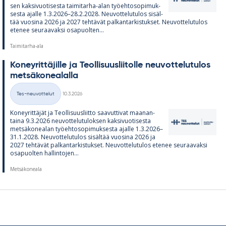
sen kak­si­vuo­ti­sesta tai­mi­tarha-alan työ­eh­to­so­pi­muk­
sesta ajalle 1.3.2026–28.2.2028. Neu­vot­te­lu­tu­los si­säl­
tää vuo­sina 2026 ja 2027 teh­tä­vät pal­kan­tar­kis­tuk­set. Neu­vot­te­lu­tu­los
ete­nee seu­raa­vaksi os­a­puol­ten...
Taimitarha-ala
Ko­ney­rit­tä­jille ja Teol­li­suus­lii­tolle neu­vot­te­lu­tu­los
met­sä­ko­nea­lalla
Kirjoitettu
Tes-neuvottelut
10.3.2026
Kategoriat
Ko­ney­rit­tä­jät ja Teol­li­suus­liitto saa­vut­ti­vat maa­nan­
taina 9.3.2026 neu­vot­te­lu­tu­lok­sen kak­si­vuo­ti­sesta
met­sä­ko­nea­lan työ­eh­to­so­pi­muk­sesta ajalle 1.3.2026–
31.1.2028. Neu­vot­te­lu­tu­los si­säl­tää vuo­sina 2026 ja
2027 teh­tä­vät pal­kan­tar­kis­tuk­set. Neu­vot­te­lu­tu­los ete­nee seu­raa­vaksi
os­a­puol­ten hal­lin­to­jen...
Metsäkoneala