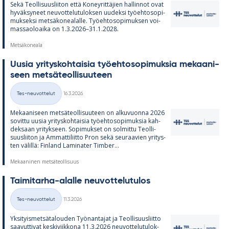
Sekä Teol­li­suus­lii­ton että Ko­ney­rit­tä­jien hal­lin­not ovat
hy­väk­sy­neet neu­vot­te­lu­tu­lok­sen uu­deksi työ­eh­to­so­pi­
muk­seksi met­sä­ko­nea­lalle. Työ­eh­to­so­pi­muk­sen voi­
mas­sao­loaika on 1.3.2026–31.1.2028.
Metsäkoneala
Uusia yri­tys­koh­tai­sia työ­eh­to­so­pi­muk­sia me­kaa­ni­
seen met­sä­teol­li­suu­teen
Kirjoitettu
Tes-neuvottelut
16.3.2026
Kategoriat
Me­kaa­ni­seen met­sä­teol­li­suu­teen on al­ku­vuonna 2026
so­vittu uusia yri­tys­koh­tai­sia työ­eh­to­so­pi­muk­sia kah­
dek­saan yri­tyk­seen. So­pi­muk­set on sol­mittu Teol­li­
suus­lii­ton ja Am­mat­ti­liitto Pron sekä seu­raa­vien yri­tys­
ten vä­lillä: Fin­land La­mi­na­ter Tim­ber...
Mekaaninen metsäteollisuus
Tai­mi­tarha-alalle neu­vot­te­lu­tu­los
Kirjoitettu
Tes-neuvottelut
11.3.2026
Kategoriat
Yk­si­tyis­met­sä­ta­lou­den Työ­nan­ta­jat ja Teol­li­suus­liitto
saa­vut­ti­vat kes­ki­viik­kona 11.3.2026 neu­vot­te­lu­tu­lok­