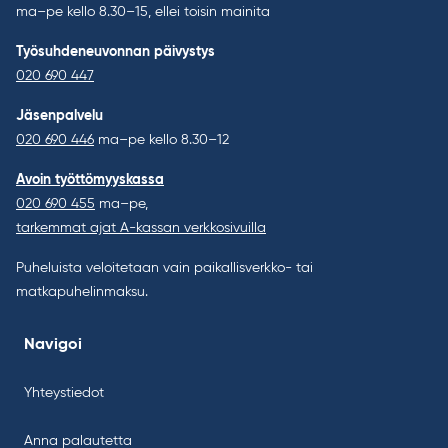
ma–pe kello 8.30–15, ellei toisin mainita
Työsuhdeneuvonnan päivystys
020 690 447
Jäsenpalvelu
020 690 446
ma–pe kello 8.30–12
Avoin työttömyyskassa
020 690 455
ma–pe,
tarkemmat ajat A-kassan verkkosivuilla
Puheluista veloitetaan vain paikallisverkko- tai
matkapuhelinmaksu.
Navigoi
Yhteystiedot
Anna palautetta