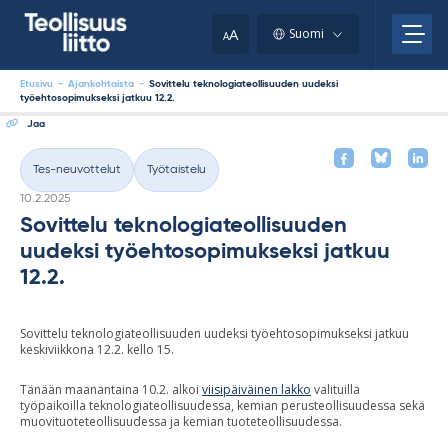
Skip
your
to
A
Suomi
A
content
clipboard.)
Etusivu
-
Ajankohtaista
-
Sovittelu teknologiateollisuuden uudeksi
työehtosopimukseksi jatkuu 12.2.
Jaa
Tes-neuvottelut
Työtaistelu
Kategoriat
Kirjoitettu
10.2.2025
Sovittelu teknologiateollisuuden
uudeksi työehtosopimukseksi jatkuu
12.2.
Sovittelu teknologiateollisuuden uudeksi työehtosopimukseksi jatkuu
keskiviikkona 12.2. kello 15.
Tänään maanantaina 10.2. alkoi
viisipäiväinen lakko
valituilla
työpaikoilla teknologiateollisuudessa, kemian perusteollisuudessa sekä
muovituoteteollisuudessa ja kemian tuoteteollisuudessa.