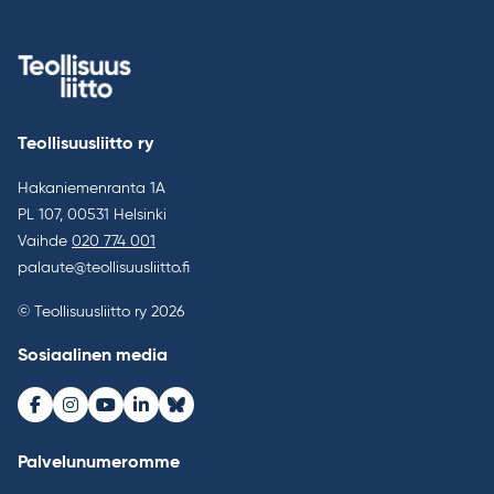
Teollisuusliitto ry
Hakaniemenranta 1A
PL 107, 00531 Helsinki
Vaihde
020 774 001
palaute@teollisuusliitto.fi
© Teollisuusliitto ry 2026
Sosiaalinen media
Facebook
Instagram
Youtube
LinkedIn
Bluesky
Palvelunumeromme