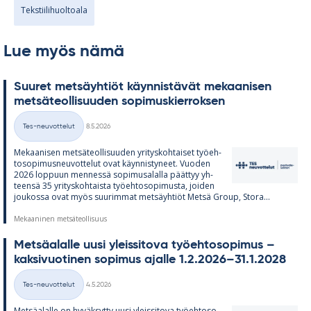
Tekstiilihuoltoala
Lue myös nämä
Suu­ret met­säyh­tiöt käyn­nis­tä­vät me­kaa­ni­sen
met­sä­teol­li­suu­den so­pi­mus­kier­rok­sen
Kirjoitettu
Tes-neuvottelut
8.5.2026
Kategoriat
Me­kaa­ni­sen met­sä­teol­li­suu­den yri­tys­koh­tai­set työ­eh­
to­so­pi­mus­neu­vot­te­lut ovat käyn­nis­ty­neet. Vuo­den
2026 lop­puun men­nessä so­pi­musa­lalla päät­tyy yh­
teensä 35 yri­tys­koh­taista työ­eh­to­so­pi­musta, joi­den
jou­kossa ovat myös suu­rim­mat met­säyh­tiöt Metsä Group, Stora...
Mekaaninen metsäteollisuus
Met­sä­alalle uusi yleis­si­tova työ­eh­to­so­pi­mus –
kak­si­vuo­ti­nen so­pi­mus ajalle 1.2.2026–31.1.2028
Kirjoitettu
Tes-neuvottelut
4.5.2026
Kategoriat
Met­sä­alalle on hy­väk­sytty uusi yleis­si­tova työ­eh­to­so­