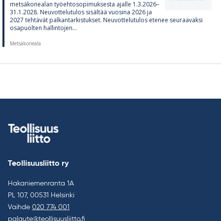
met­sä­ko­nea­lan työ­eh­to­so­pi­muk­sesta ajalle 1.3.2026–
31.1.2028. Neu­vot­te­lu­tu­los si­säl­tää vuo­sina 2026 ja
2027 teh­tä­vät pal­kan­tar­kis­tuk­set. Neu­vot­te­lu­tu­los ete­nee seu­raa­vaksi
os­a­puol­ten hal­lin­to­jen...
Metsäkoneala
Teollisuusliitto ry
Hakaniemenranta 1A
PL 107, 00531 Helsinki
Vaihde
020 774 001
palaute@teollisuusliitto.fi