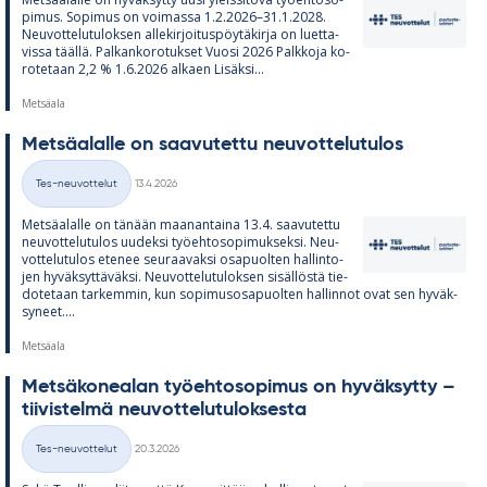
pi­mus. So­pi­mus on voi­massa 1.2.2026–31.1.2028.
Neu­vot­te­lu­tu­lok­sen al­le­kir­joi­tus­pöy­tä­kirja on luet­ta­
vissa täällä. Pal­kan­ko­ro­tuk­set Vuosi 2026 Palk­koja ko­
ro­te­taan 2,2 % 1.6.2026 al­kaen Li­säksi...
Metsäala
Met­sä­alalle on saa­vu­tettu neu­vot­te­lu­tu­los
Kirjoitettu
Tes-neuvottelut
13.4.2026
Kategoriat
Met­sä­alalle on tä­nään maa­nan­taina 13.4. saa­vu­tettu
neu­vot­te­lu­tu­los uu­deksi työ­eh­to­so­pi­muk­seksi. Neu­
vot­te­lu­tu­los ete­nee seu­raa­vaksi os­a­puol­ten hal­lin­to­
jen hy­väk­syt­tä­väksi. Neu­vot­te­lu­tu­lok­sen si­säl­löstä tie­
do­te­taan tar­kem­min, kun so­pi­mus­os­a­puol­ten hal­lin­not ovat sen hy­väk­
sy­neet....
Metsäala
Met­sä­ko­nea­lan työ­eh­to­so­pi­mus on hy­väk­sytty –
tii­vis­telmä neu­vot­te­lu­tu­lok­sesta
Kirjoitettu
Tes-neuvottelut
20.3.2026
Kategoriat