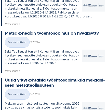
Sekä Teol­li­suus­lii­ton että Ko­ney­rit­tä­jien hal­lin­not ovat
hy­väk­sy­neet neu­vot­te­lu­tu­lok­sen uu­deksi työ­eh­to­so­pi­
muk­seksi met­sä­ko­nea­lalle. Työ­eh­to­so­pi­muk­sen voi­
mas­sao­loaika on 1.2.2026–31.1.2028. Palk­ko­jen yleis­
ko­ro­tuk­set ovat 1.6.2026 0,50 €/h 1.6.2027 0,40 €/h Vuo­ro­li­sät...
Metsäkoneala
Met­sä­ko­nea­lan työ­eh­to­so­pi­mus on hy­väk­sytty
Kirjoitettu
Tes-neuvottelut
19.3.2026
Kategoriat
Sekä Teol­li­suus­lii­ton että Ko­ney­rit­tä­jien hal­lin­not ovat
hy­väk­sy­neet neu­vot­te­lu­tu­lok­sen uu­deksi työ­eh­to­so­pi­
muk­seksi met­sä­ko­nea­lalle. Työ­eh­to­so­pi­muk­sen voi­
mas­sao­loaika on 1.3.2026–31.1.2028.
Metsäkoneala
Uusia yri­tys­koh­tai­sia työ­eh­to­so­pi­muk­sia me­kaa­ni­
seen met­sä­teol­li­suu­teen
Kirjoitettu
Tes-neuvottelut
16.3.2026
Kategoriat
Me­kaa­ni­seen met­sä­teol­li­suu­teen on al­ku­vuonna 2026
so­vittu uusia yri­tys­koh­tai­sia työ­eh­to­so­pi­muk­sia kah­