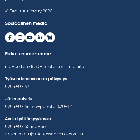
© Teollisuusliitto ry 2026
Sosiaalinen media
Facebook
Instagram
Youtube
LinkedIn
Bluesky
Palvelunumeromme
ma–pe kello 8.30–15, ellei toisin mainita
Työsuhdeneuvonnan päivystys
020 690 447
Jäsenpalvelu
020 690 446
ma–pe kello 8.30–12
Avoin työttömyyskassa
020 690 455
ma–pe,
tarkemmat ajat A-kassan verkkosivuilla