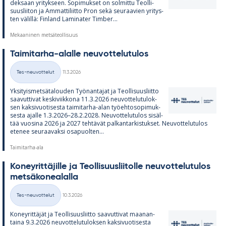
dek­saan yri­tyk­seen. So­pi­muk­set on sol­mittu Teol­li­
suus­lii­ton ja Am­mat­ti­liitto Pron sekä seu­raa­vien yri­tys­
ten vä­lillä: Fin­land La­mi­na­ter Tim­ber...
Mekaaninen metsäteollisuus
Tai­mi­tarha-alalle neu­vot­te­lu­tu­los
Kirjoitettu
Tes-neuvottelut
11.3.2026
Kategoriat
Yk­si­tyis­met­sä­ta­lou­den Työ­nan­ta­jat ja Teol­li­suus­liitto
saa­vut­ti­vat kes­ki­viik­kona 11.3.2026 neu­vot­te­lu­tu­lok­
sen kak­si­vuo­ti­sesta tai­mi­tarha-alan työ­eh­to­so­pi­muk­
sesta ajalle 1.3.2026–28.2.2028. Neu­vot­te­lu­tu­los si­säl­
tää vuo­sina 2026 ja 2027 teh­tä­vät pal­kan­tar­kis­tuk­set. Neu­vot­te­lu­tu­los
ete­nee seu­raa­vaksi os­a­puol­ten...
Taimitarha-ala
Ko­ney­rit­tä­jille ja Teol­li­suus­lii­tolle neu­vot­te­lu­tu­los
met­sä­ko­nea­lalla
Kirjoitettu
Tes-neuvottelut
10.3.2026
Kategoriat
Ko­ney­rit­tä­jät ja Teol­li­suus­liitto saa­vut­ti­vat maa­nan­
taina 9.3.2026 neu­vot­te­lu­tu­lok­sen kak­si­vuo­ti­sesta