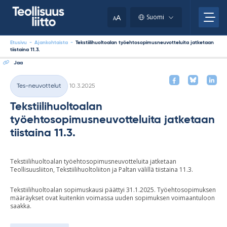
Skip
your
to
A
Suomi
A
content
clipboard.)
Etusivu
-
Ajankohtaista
-
Tekstiilihuoltoalan työehtosopimusneuvotteluita jatketaan
tiistaina 11.3.
Jaa
Kirjoitettu
Tes-neuvottelut
10.3.2025
Kategoriat
Tekstiilihuoltoalan
työehtosopimusneuvotteluita jatketaan
tiistaina 11.3.
Tekstiilihuoltoalan työehtosopimusneuvotteluita jatketaan
Teollisuusliiton, Tekstiilihuoltoliiton ja Paltan välillä tiistaina 11.3.
Tekstiilihuoltoalan sopimuskausi päättyi 31.1.2025. Työehtosopimuksen
määräykset ovat kuitenkin voimassa uuden sopimuksen voimaantuloon
saakka.