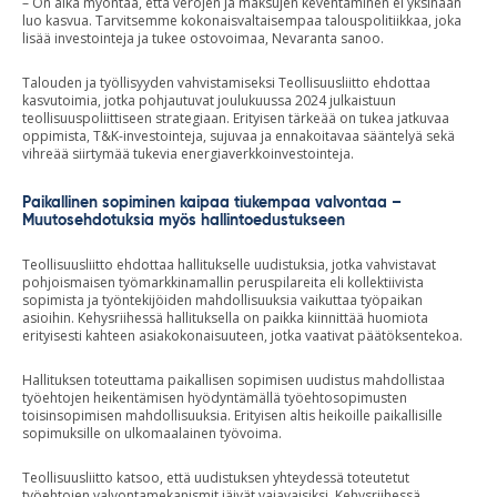
– On aika myöntää, että verojen ja maksujen keventäminen ei yksinään
luo kasvua. Tarvitsemme kokonaisvaltaisempaa talouspolitiikkaa, joka
lisää investointeja ja tukee ostovoimaa, Nevaranta sanoo.
Talouden ja työllisyyden vahvistamiseksi Teollisuusliitto ehdottaa
kasvutoimia, jotka pohjautuvat joulukuussa 2024 julkaistuun
teollisuuspoliittiseen strategiaan. Erityisen tärkeää on tukea jatkuvaa
oppimista, T&K-investointeja, sujuvaa ja ennakoitavaa sääntelyä sekä
vihreää siirtymää tukevia energiaverkkoinvestointeja.
Paikallinen sopiminen kaipaa tiukempaa valvontaa –
Muutosehdotuksia myös hallintoedustukseen
Teollisuusliitto ehdottaa hallitukselle uudistuksia, jotka vahvistavat
pohjoismaisen työmarkkinamallin peruspilareita eli kollektiivista
sopimista ja työntekijöiden mahdollisuuksia vaikuttaa työpaikan
asioihin. Kehysriihessä hallituksella on paikka kiinnittää huomiota
erityisesti kahteen asiakokonaisuuteen, jotka vaativat päätöksentekoa.
Hallituksen toteuttama paikallisen sopimisen uudistus mahdollistaa
työehtojen heikentämisen hyödyntämällä työehtosopimusten
toisinsopimisen mahdollisuuksia. Erityisen altis heikoille paikallisille
sopimuksille on ulkomaalainen työvoima.
Teollisuusliitto katsoo, että uudistuksen yhteydessä toteutetut
työehtojen valvontamekanismit jäivät vajavaisiksi. Kehysriihessä