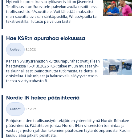
Nyt voit hel­posti kut­sua työ­ka­ve­risi lii­ton jä­se­neksi
Teol­li­suus­lii­ton Suo­sit­tele-pal­ve­lun avulla osoit­teessa:
teol­li­suus­liitto.fi/suo­sit­tele. Voit lä­het­tää mak­sut­to­
man suo­sit­te­lu­vies­tin säh­kö­pos­tilla, What­sAp­pilla tai
teks­ti­vies­tillä. Tu­tustu pal­ve­luun tästä!
Hae KSR:n apu­ra­haa elo­kuussa
Kirjoitettu
Uutiset
8.6.2026
Kategoriat
Kan­san Si­vis­tys­ra­has­ton kult­tuu­ria­pu­ra­hat ovat jäl­leen
haet­ta­vissa 1.–31.8.2026. KSR tu­kee muun muassa yh­
teis­kun­nal­li­sesti pai­not­tu­nutta tut­ki­musta, tai­detta ja
opis­ke­lua. Ha­kuoh­jeet ja ha­kuso­vel­lus löy­ty­vät osoit­
teesta si­vis­tys­ra­hasto.fi.
Nor­dic IN ha­kee pää­sih­tee­riä
Kirjoitettu
Uutiset
2.6.2026
Kategoriat
Poh­jois­mai­den teol­li­suus­työn­te­ki­jöi­den yh­teen­liit­tymä Nor­dic IN ha­kee
pää­sih­tee­riä. Pää­sih­teeri joh­taa Nor­dic IN:in sih­tee­is­tön toi­min­taa ja
vas­taa jär­jes­tön joh­don te­ke­mien pää­tös­ten täy­tän­töön­pa­nosta. Roo­liin
kuu­luu siksi pit­kälti po­liit­tista...