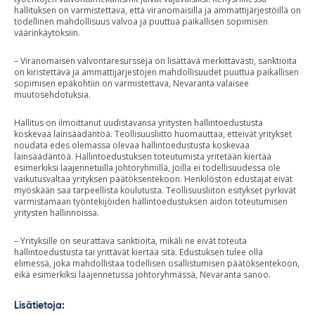
hallituksen on varmistettava, että viranomaisilla ja ammattijärjestöillä on
todellinen mahdollisuus valvoa ja puuttua paikallisen sopimisen
väärinkäytöksiin.
– Viranomaisen valvontaresursseja on lisättävä merkittävästi, sanktioita
on kiristettävä ja ammattijärjestöjen mahdollisuudet puuttua paikallisen
sopimisen epäkohtiin on varmistettava, Nevaranta valaisee
muutosehdotuksia.
Hallitus on ilmoittanut uudistavansa yritysten hallintoedustusta
koskevaa lainsäädäntöä. Teollisuusliitto huomauttaa, etteivät yritykset
noudata edes olemassa olevaa hallintoedustusta koskevaa
lainsäädäntöä. Hallintoedustuksen toteutumista yritetään kiertää
esimerkiksi laajennetuilla johtoryhmillä, joilla ei todellisuudessa ole
vaikutusvaltaa yrityksen päätöksentekoon. Henkilöstön edustajat eivät
myöskään saa tarpeellista koulutusta. Teollisuusliiton esitykset pyrkivät
varmistamaan työntekijöiden hallintoedustuksen aidon toteutumisen
yritysten hallinnoissa.
– Yrityksille on seurattava sanktioita, mikäli ne eivät toteuta
hallintoedustusta tai yrittävät kiertää sitä. Edustuksen tulee olla
elimessä, joka mahdollistaa todellisen osallistumisen päätöksentekoon,
eikä esimerkiksi laajennetussa johtoryhmässä, Nevaranta sanoo.
Lisätietoja: