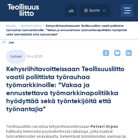
Skip
your
to
A
Suomi
A
content
clipboard.)
Etusivu
-
Ajankohtaista
-
Kehysriihitavoitteissaan Teollisuusliitto vaatii poliittista
työrauhaa työmarkkinoille: ”Vakaa ja ennustettava työmarkkinapolitiikka hyödyttää
sekä työntekijöitä että työnantajia”
Jaa
Kirjoitettu
Uutiset
16.4.2025
Kategoriat
Kehysriihitavoitteissaan Teollisuusliitto
vaatii poliittista työrauhaa
työmarkkinoille: ”Vakaa ja
ennustettava työmarkkinapolitiikka
hyödyttää sekä työntekijöitä että
työnantajia”
Teollisuusliitto varoittaa kehysriihitavoitteissaan
Petteri Orpon
hallitusta tekemästä puoliväliriihessä ratkaisuja, jotka lisäävät
työmarkkinoiden epävakautta, heikentävät työntekijöiden asemaa tai