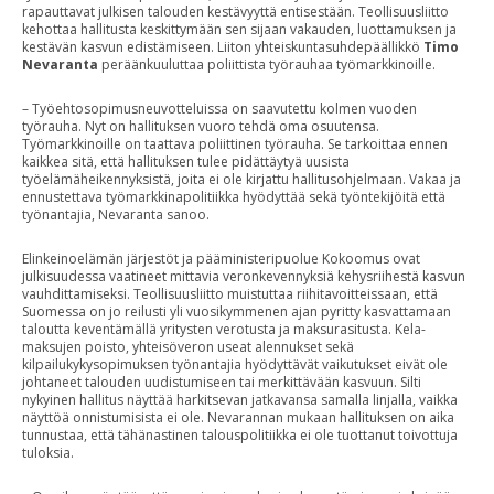
rapauttavat julkisen talouden kestävyyttä entisestään. Teollisuusliitto
kehottaa hallitusta keskittymään sen sijaan vakauden, luottamuksen ja
kestävän kasvun edistämiseen. Liiton yhteiskuntasuhdepäällikkö
Timo
Nevaranta
peräänkuuluttaa poliittista työrauhaa työmarkkinoille.
– Työehtosopimusneuvotteluissa on saavutettu kolmen vuoden
työrauha. Nyt on hallituksen vuoro tehdä oma osuutensa.
Työmarkkinoille on taattava poliittinen työrauha. Se tarkoittaa ennen
kaikkea sitä, että hallituksen tulee pidättäytyä uusista
työelämäheikennyksistä, joita ei ole kirjattu hallitusohjelmaan. Vakaa ja
ennustettava työmarkkinapolitiikka hyödyttää sekä työntekijöitä että
työnantajia, Nevaranta sanoo.
Elinkeinoelämän järjestöt ja pääministeripuolue Kokoomus ovat
julkisuudessa vaatineet mittavia veronkevennyksiä kehysriihestä kasvun
vauhdittamiseksi. Teollisuusliitto muistuttaa riihitavoitteissaan, että
Suomessa on jo reilusti yli vuosikymmenen ajan pyritty kasvattamaan
taloutta keventämällä yritysten verotusta ja maksurasitusta. Kela-
maksujen poisto, yhteisöveron useat alennukset sekä
kilpailukykysopimuksen työnantajia hyödyttävät vaikutukset eivät ole
johtaneet talouden uudistumiseen tai merkittävään kasvuun. Silti
nykyinen hallitus näyttää harkitsevan jatkavansa samalla linjalla, vaikka
näyttöä onnistumisista ei ole. Nevarannan mukaan hallituksen on aika
tunnustaa, että tähänastinen talouspolitiikka ei ole tuottanut toivottuja
tuloksia.