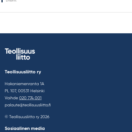
Droonit
Teollisuusliitto ry
Hakaniemenranta 1A
PL 107, 00531 Helsinki
Vaihde
020 774 001
palaute@teollisuusliitto.fi
© Teollisuusliitto ry 2026
Sosiaalinen media