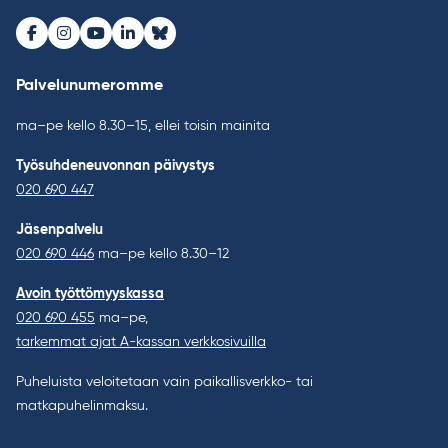
Facebook
Instagram
Youtube
LinkedIn
Bluesky
Palvelunumeromme
ma–pe kello 8.30–15, ellei toisin mainita
Työsuhdeneuvonnan päivystys
020 690 447
Jäsenpalvelu
020 690 446
ma–pe kello 8.30–12
Avoin työttömyyskassa
020 690 455
ma–pe,
tarkemmat ajat A-kassan verkkosivuilla
Puheluista veloitetaan vain paikallisverkko- tai
matkapuhelinmaksu.