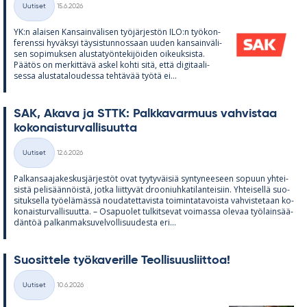
Uutiset
15.6.2026
Kategoriat
YK:n alai­sen Kan­sain­vä­li­sen työ­jär­jes­tön ILO:n työ­kon­
fe­renssi hy­väk­syi täy­sis­tun­nos­saan uu­den kan­sain­vä­li­
sen so­pi­muk­sen alus­ta­työn­te­ki­jöi­den oi­keuk­sista.
Pää­tös on mer­kit­tävä as­kel kohti sitä, että di­gi­taa­li­
sessa alus­ta­ta­lou­dessa teh­tä­vää työtä ei...
SAK, Akava ja STTK: Palk­ka­var­muus vah­vis­taa
ko­ko­nais­tur­val­li­suutta
Kirjoitettu
Uutiset
12.6.2026
Kategoriat
Pal­kan­saa­ja­kes­kus­jär­jes­töt ovat tyy­ty­väi­siä syn­ty­nee­seen so­puun yh­tei­
sistä pe­li­sään­nöistä, jotka liit­ty­vät droo­niuh­ka­ti­lan­tei­siin. Yh­tei­sellä suo­
si­tuk­sella työ­elä­mässä nou­da­tet­ta­vista toi­min­ta­ta­voista vah­vis­te­taan ko­
ko­nais­tur­val­li­suutta. – Os­a­puo­let tul­kit­se­vat voi­massa ole­vaa työ­lain­sää­
dän­töä pal­kan­mak­su­vel­vol­li­suu­desta eri...
Suo­sit­tele työ­ka­ve­rille Teol­li­suus­liit­toa!
Kirjoitettu
Uutiset
10.6.2026
Kategoriat