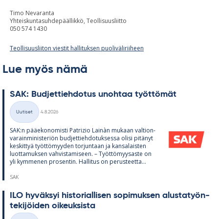
Timo Nevaranta
Yhteiskuntasuhdepäällikkö, Teollisuusliitto
050 574 1430
Teollisuusliiton viestit hallituksen puoliväliriiheen
Lue myös nämä
SAK: Bud­jet­tieh­do­tus unoh­taa työt­tö­mät
Kirjoitettu
Uutiset
4.8.2026
Kategoriat
SAK:n pää­e­ko­no­misti Pat­rizio Lainàn mu­kaan val­tion­
va­rain­mi­nis­te­riön bud­jet­tieh­do­tuk­sessa olisi pi­tä­nyt
kes­kit­tyä työt­tö­myy­den tor­jun­taan ja kan­sa­lais­ten
luot­ta­muk­sen vah­vis­ta­mi­seen. – Työt­tö­myy­saste on
yli kym­me­nen pro­sen­tin. Hal­li­tus on pe­rus­teetta...
SAK
ILO hy­väk­syi his­to­rial­li­sen so­pi­muk­sen alus­ta­työn­
te­ki­jöi­den oi­keuk­sista
Kirjoitettu