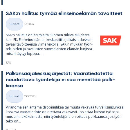
SAK:n hal­li­tus tyr­mää elin­kei­noe­lä­män ta­voit­teet
Kirjoitettu
Uutiset
1.6.2026
Kategoriat
SAK:n hal­li­tus on eri mieltä Suo­men tu­le­vai­suu­desta
kuin EK. Elin­kei­noe­lä­män kes­kus­liitto jul­kaisi edus­kun­
ta­vaa­li­ta­voit­teensa viime vii­kolla. SAK:n mu­kaan työn­
te­ki­jöi­den ja ta­val­lis­ten suo­ma­lais­ten elä­män kur­jis­ta­
mi­sen täy­tyy lop­pua....
SAK
Pal­kan­saa­ja­kes­kus­jär­jes­töt: Vaa­ra­tie­do­tetta
nou­dat­tava työn­te­kijä ei saa me­net­tää palk­
kaansa
Kirjoitettu
Uutiset
29.5.2026
Kategoriat
Vi­ran­omai­sen an­tama droo­niuh­kaa tai muuta va­ka­vaa tur­val­li­suusuh­kaa
kos­keva vaa­ra­tie­dote on otet­tava va­ka­vasti. Jos asiaa kat­soo työ­so­pi­
mus­lain nä­kö­kul­masta, niin työn­te­ki­jällä on oi­keus palk­kaansa, jos työn­
teko on...