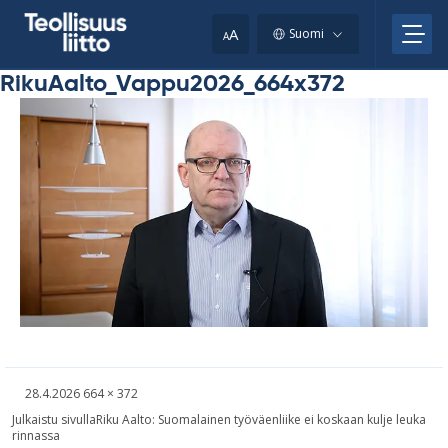
Skip
your
to
A
Suomi
A
content
clipboard.)
RikuAalto_Vappu2026_664x372
Kirjoitettu
Täysikokoinen
28.4.2026
664 × 372
kuva
Artikkelien
Julkaistu sivulla
Riku Aalto: Suomalainen työväenliike ei koskaan kulje leuka
rinnassa
selaus