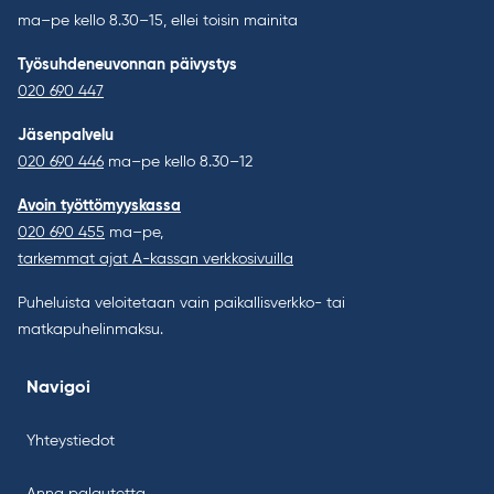
ma–pe kello 8.30–15, ellei toisin mainita
Työsuhdeneuvonnan päivystys
020 690 447
Jäsenpalvelu
020 690 446
ma–pe kello 8.30–12
Avoin työttömyyskassa
020 690 455
ma–pe,
tarkemmat ajat A-kassan verkkosivuilla
Puheluista veloitetaan vain paikallisverkko- tai
matkapuhelinmaksu.
Navigoi
Yhteystiedot
Anna palautetta