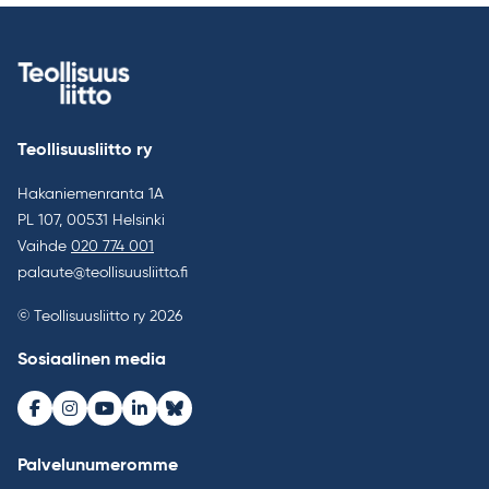
Teollisuusliitto ry
Hakaniemenranta 1A
PL 107, 00531 Helsinki
Vaihde
020 774 001
palaute@teollisuusliitto.fi
© Teollisuusliitto ry 2026
Sosiaalinen media
Facebook
Instagram
Youtube
LinkedIn
Bluesky
Palvelunumeromme