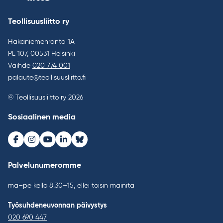
Teollisuusliitto ry
Hakaniemenranta 1A
PL 107, 00531 Helsinki
Vaihde
020 774 001
palaute@teollisuusliitto.fi
© Teollisuusliitto ry 2026
Sosiaalinen media
Facebook
Instagram
Youtube
LinkedIn
Bluesky
Palvelunumeromme
ma–pe kello 8.30–15, ellei toisin mainita
Työsuhdeneuvonnan päivystys
020 690 447