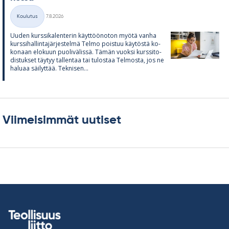
Kirjoitettu
Koulutus
7.8.2026
Kategoriat
Uu­den kurs­si­ka­len­te­rin käyt­töö­no­ton myötä vanha
kurs­si­hal­lin­ta­jär­jes­telmä Telmo pois­tuu käy­töstä ko­
ko­naan elo­kuun puo­li­vä­lissä. Tä­män vuoksi kurs­si­to­
dis­tuk­set täy­tyy tal­len­taa tai tu­los­taa Tel­mosta, jos ne
ha­luaa säi­lyt­tää. Tek­ni­sen...
Viimeisimmät uutiset