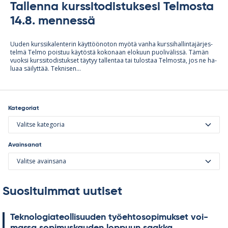
Tallenna kurssitodistuksesi Telmosta
14.8. mennessä
Uu­den kurs­si­ka­len­te­rin käyt­töö­no­ton myötä vanha kurs­si­hal­lin­ta­jär­jes­
telmä Telmo pois­tuu käy­töstä ko­ko­naan elo­kuun puo­li­vä­lissä. Tä­män
vuoksi kurs­si­to­dis­tuk­set täy­tyy tal­len­taa tai tu­los­taa Tel­mosta, jos ne ha­
luaa säi­lyt­tää. Tek­ni­sen...
Kategoriat
Valitse kategoria
Avainsanat
Valitse avainsana
Suosituimmat uutiset
Tek­no­lo­gia­teol­li­suu­den työ­eh­to­so­pi­muk­set voi­
massa so­pi­mus­kau­den lop­puun saakka