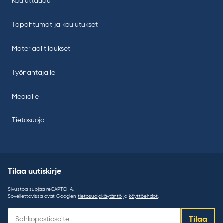
Kouluttaudu
Tapahtumat ja koulutukset
Materiaalitilaukset
Työnantajalle
Medialle
Tietosuoja
Tilaa uutiskirje
Sivustoa suojaa reCAPTCHA.
Sovellettavissa ovat Googlen
tietosuojakäytäntö
ja
käyttöehdot
.
Tilaa
Tilaa
uutiskirje: