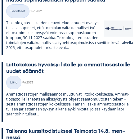
Kirjoitettu
Tiedotteet
15.6.2026
Kategoriat
Tek­no­lo­gia­teol­li­suu­den neu­vot­te­luos­a­puo­let ovat yh­
tei­sesti so­pi­neet, että toi­mia­lan val­ta­kun­nal­li­set työ­
eh­to­so­pi­muk­set py­sy­vät voi­massa so­pi­mus­kau­den
lop­puun, 30.11.2027 saakka. Tek­no­lo­gia­teol­li­suu­den
toi­mia­lo­jen val­ta­kun­nal­li­sissa työ­eh­to­so­pi­muk­sissa so­vit­tiin ke­vät­tal­vella
2025, että os­a­puo­let tar­kas­te­le­vat...
Liit­to­ko­kous hy­väk­syi lii­tolle ja am­mat­tio­sas­toille
uu­det sään­nöt
Kirjoitettu
Liitto
9.6.2023
Kategoriat
Am­mat­tio­sas­to­jen mal­li­sään­nöt muut­tui­vat liit­to­ko­kouk­sessa. Am­mat­
tio­sas­toille lä­he­te­tään al­kusyk­systä oh­jeet sään­tö­muu­tos­ten te­ke­mi­
sestä am­mat­tio­sas­to­jen ko­kouk­sissa. Tä­män li­säksi am­mat­tio­sas­toille
tul­laan jär­jes­tä­mään syk­syn ai­kana ay-kli­ni­koita, joissa käy­dään läpi
sään­töi­hin tul­leet...
Tal­lenna kurs­si­to­dis­tuk­sesi Tel­mosta 14.8. men­
nessä