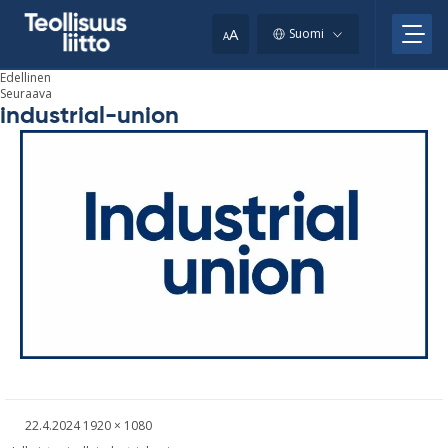
Skip
your
to
A
Suomi
A
content
clipboard.)
Edellinen
Seuraava
industrial-union
Kirjoitettu
Täysikokoinen
22.4.2024
1920 × 1080
kuva
Artikkelien