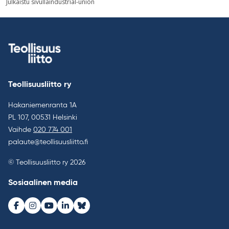
Julkaistu sivulla
industrial-union
selaus
Teollisuusliitto ry
Hakaniemenranta 1A
PL 107, 00531 Helsinki
Vaihde
020 774 001
palaute@teollisuusliitto.fi
© Teollisuusliitto ry 2026
Sosiaalinen media
Facebook
Instagram
Youtube
LinkedIn
Bluesky