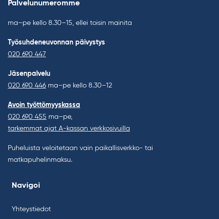
Palvelunumeromme
ma–pe kello 8.30–15, ellei toisin mainita
Työsuhdeneuvonnan päivystys
020 690 447
Jäsenpalvelu
020 690 446
ma–pe kello 8.30–12
Avoin työttömyyskassa
020 690 455
ma–pe,
tarkemmat ajat A-kassan verkkosivuilla
Puheluista veloitetaan vain paikallisverkko- tai
matkapuhelinmaksu.
Navigoi
Yhteystiedot