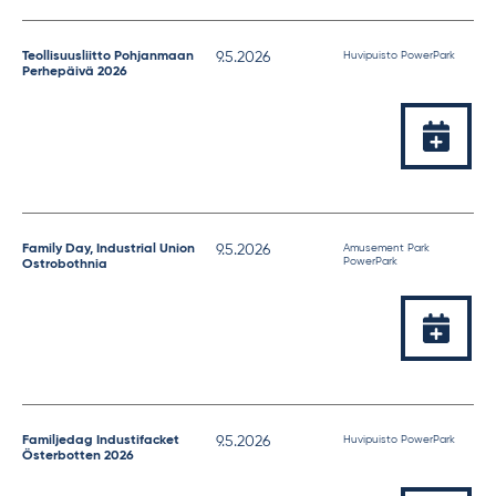
Tapahtuman
Teollisuusliitto Pohjanmaan
9.5.2026
Huvipuisto PowerPark
Perhepäivä 2026
ajankohta
Lisää
kalente
Tapahtuman
Family Day, Industrial Union
9.5.2026
Amusement Park
PowerPark
Ostrobothnia
ajankohta
Lisää
kalente
Tapahtuman
Familjedag Industifacket
9.5.2026
Huvipuisto PowerPark
Österbotten 2026
ajankohta