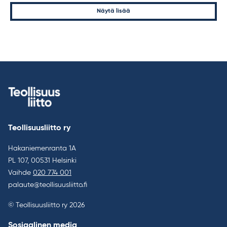
Artikkelien
Näytä lisää
sivutus
Teollisuusliitto ry
Hakaniemenranta 1A
PL 107, 00531 Helsinki
Vaihde
020 774 001
palaute@teollisuusliitto.fi
© Teollisuusliitto ry 2026
Sosiaalinen media