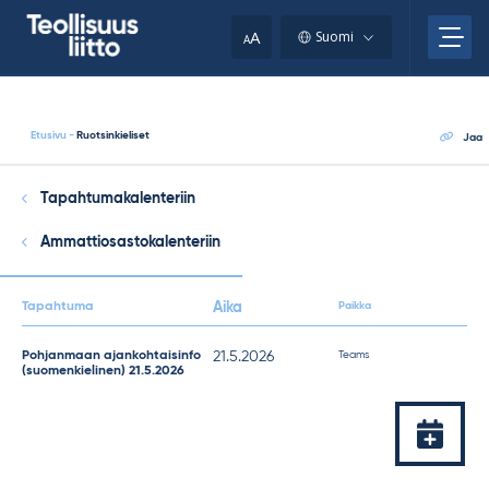
Skip
your
to
A
Suomi
A
content
clipboard.)
Etusivu
-
Ruotsinkieliset
Jaa
Tapahtumakalenteriin
Ammattiosastokalenteriin
Tapahtuma
Aika
Paikka
Tapahtuman
Pohjanmaan ajankohtaisinfo
21.5.2026
Teams
(suomenkielinen) 21.5.2026
ajankohta
Lisää
kalente