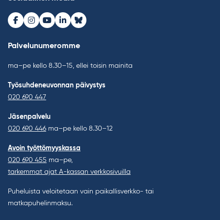
Facebook
Instagram
Youtube
LinkedIn
Bluesky
Palvelunumeromme
ma–pe kello 8.30–15, ellei toisin mainita
Työsuhdeneuvonnan päivystys
020 690 447
Jäsenpalvelu
020 690 446
ma–pe kello 8.30–12
Avoin työttömyyskassa
020 690 455
ma–pe,
tarkemmat ajat A-kassan verkkosivuilla
Puheluista veloitetaan vain paikallisverkko- tai
matkapuhelinmaksu.