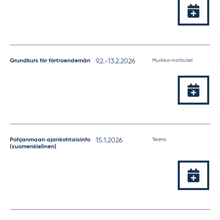
Lisää
kalente
Tapahtuman
Grundkurs för förtroendemän
9.2.-​
13.2.2026
Murikka-institutet
ajankohta
Lisää
kalente
Tapahtuman
Pohjanmaan ajankohtaisinfo
15.1.2026
Teams
(suomenkielinen)
ajankohta
Lisää
kalente