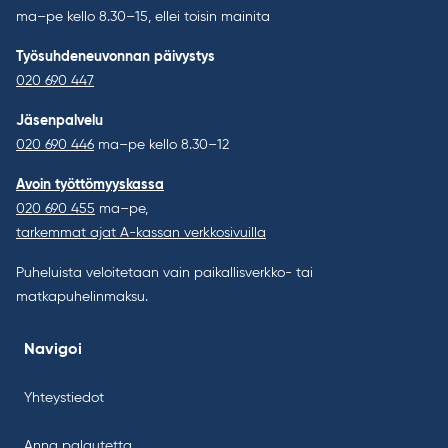
ma–pe kello 8.30–15, ellei toisin mainita
Työsuhdeneuvonnan päivystys
020 690 447
Jäsenpalvelu
020 690 446
ma–pe kello 8.30–12
Avoin työttömyyskassa
020 690 455
ma–pe,
tarkemmat ajat A-kassan verkkosivuilla
Puheluista veloitetaan vain paikallisverkko- tai
matkapuhelinmaksu.
Navigoi
Yhteystiedot
Anna palautetta