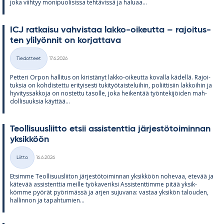
joka viih­tyy mo­ni­puo­li­sissa teh­tä­vissä ja ha­luaa...
ICJ rat­kaisu vah­vis­taa lakko-oi­keutta – ra­joi­tus­
ten yli­lyön­nit on kor­jat­tava
Kirjoitettu
Tiedotteet
17.6.2026
Kategoriat
Pet­teri Or­pon hal­li­tus on ki­ris­tä­nyt lakko-oi­keutta ko­valla kä­dellä. Ra­joi­
tuk­sia on koh­dis­tettu eri­tyi­sesti tu­ki­työ­tais­te­lui­hin, po­liit­ti­siin lak­koi­hin ja
hy­vi­tys­sak­koja on nos­tettu ta­solle, joka hei­ken­tää työn­te­ki­jöi­den mah­
dol­li­suuk­sia käyt­tää...
Teol­li­suus­liitto et­sii as­sis­tent­tia jär­jes­tö­toi­min­nan
yk­sik­köön
Kirjoitettu
Liitto
16.6.2026
Kategoriat
Et­simme Teol­li­suus­lii­ton jär­jes­tö­toi­min­nan yk­sik­köön no­he­vaa, ete­vää ja
kä­te­vää as­sis­tent­tia meille työ­ka­ve­riksi As­sis­tent­timme pi­tää yk­sik­
kömme pyö­rät pyö­ri­mässä ja ar­jen su­ju­vana: vas­taa yk­si­kön ta­lou­den,
hal­lin­non ja ta­pah­tu­mien...