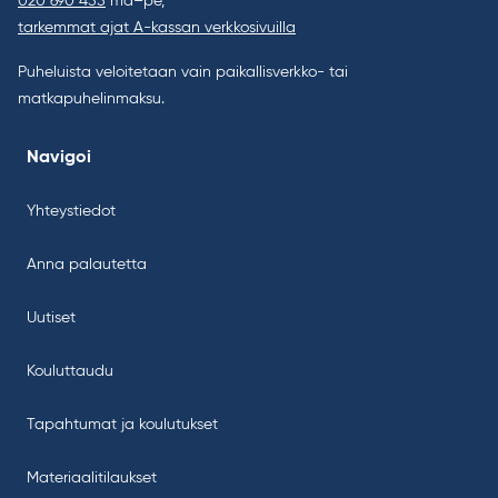
020 690 455
ma–pe,
tarkemmat ajat A-kassan verkkosivuilla
Puheluista veloitetaan vain paikallisverkko- tai
matkapuhelinmaksu.
Navigoi
Yhteystiedot
Anna palautetta
Uutiset
Kouluttaudu
Tapahtumat ja koulutukset
Materiaalitilaukset