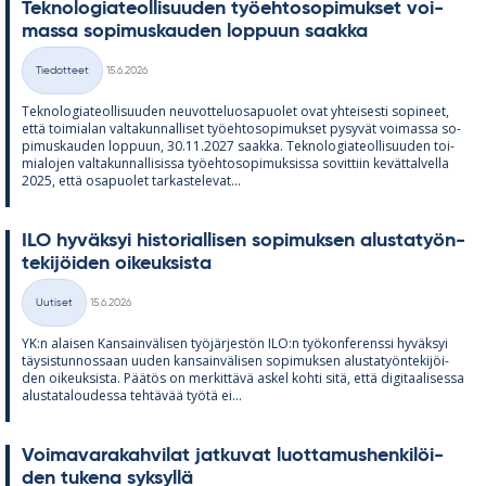
Tek­no­lo­gia­teol­li­suu­den työ­eh­to­so­pi­muk­set voi­
massa so­pi­mus­kau­den lop­puun saakka
Kirjoitettu
Tiedotteet
15.6.2026
Kategoriat
Tek­no­lo­gia­teol­li­suu­den neu­vot­te­luos­a­puo­let ovat yh­tei­sesti so­pi­neet,
että toi­mia­lan val­ta­kun­nal­li­set työ­eh­to­so­pi­muk­set py­sy­vät voi­massa so­
pi­mus­kau­den lop­puun, 30.11.2027 saakka. Tek­no­lo­gia­teol­li­suu­den toi­
mia­lo­jen val­ta­kun­nal­li­sissa työ­eh­to­so­pi­muk­sissa so­vit­tiin ke­vät­tal­vella
2025, että os­a­puo­let tar­kas­te­le­vat...
ILO hy­väk­syi his­to­rial­li­sen so­pi­muk­sen alus­ta­työn­
te­ki­jöi­den oi­keuk­sista
Kirjoitettu
Uutiset
15.6.2026
Kategoriat
YK:n alai­sen Kan­sain­vä­li­sen työ­jär­jes­tön ILO:n työ­kon­fe­renssi hy­väk­syi
täy­sis­tun­nos­saan uu­den kan­sain­vä­li­sen so­pi­muk­sen alus­ta­työn­te­ki­jöi­
den oi­keuk­sista. Pää­tös on mer­kit­tävä as­kel kohti sitä, että di­gi­taa­li­sessa
alus­ta­ta­lou­dessa teh­tä­vää työtä ei...
Voi­ma­va­ra­kah­vi­lat jat­ku­vat luot­ta­mus­hen­ki­löi­
den tu­kena syk­syllä