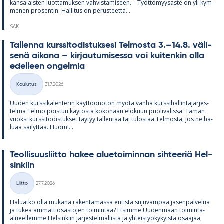
kan­sa­lais­ten luot­ta­muk­sen vah­vis­ta­mi­seen. – Työt­tö­myy­saste on yli kym­
me­nen pro­sen­tin. Hal­li­tus on pe­rus­teetta...
SAK
Tal­lenna kurs­si­to­dis­tuk­sesi Tel­mosta 3.–14.8. vä­li­
senä ai­kana – kir­jau­tu­mi­sessa voi kui­ten­kin olla
edel­leen on­gel­mia
Kirjoitettu
Koulutus
31.7.2026
Kategoriat
Uu­den kurs­si­ka­len­te­rin käyt­töö­no­ton myötä vanha kurs­si­hal­lin­ta­jär­jes­
telmä Telmo pois­tuu käy­töstä ko­ko­naan elo­kuun puo­li­vä­lissä. Tä­män
vuoksi kurs­si­to­dis­tuk­set täy­tyy tal­len­taa tai tu­los­taa Tel­mosta, jos ne ha­
luaa säi­lyt­tää. Huom!...
Teol­li­suus­liitto ha­kee alue­toi­min­nan sih­tee­riä Hel­
sin­kiin
Kirjoitettu
Liitto
27.7.2026
Kategoriat
Ha­luatko olla mu­kana ra­ken­ta­massa en­tistä su­ju­vam­paa jä­sen­pal­ve­lua
ja tu­kea am­mat­tio­sas­to­jen toi­min­taa? Et­simme Uu­den­maan toi­minta-
alu­eel­lemme Hel­sin­kiin jär­jes­tel­mäl­listä ja yh­teis­työ­ky­kyistä osaa­jaa,