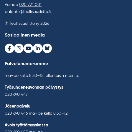
Vaihde
020 774 001
palaute@teollisuusliitto.fi
© Teollisuusliitto ry 2026
Sosiaalinen media
Facebook
Instagram
Youtube
LinkedIn
Bluesky
Palvelunumeromme
ma–pe kello 8.30–15, ellei toisin mainita
Työsuhdeneuvonnan päivystys
020 690 447
Jäsenpalvelu
020 690 446
ma–pe kello 8.30–12
Avoin työttömyyskassa