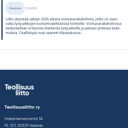
Kirjoitettu
Koulutus
12.6.2026
Kategoriat
Liitto jär­jes­tää syk­syn 2026 ai­kana voi­ma­va­ra­kah­vi­loita, jotka on suun­
nattu työ­paik­ko­jen luot­ta­mus­teh­tä­vissä toi­mi­ville. Voi­ma­va­ra­kah­vi­loissa
kes­kus­tel­laan eri­lai­sista ti­lan­teista työ­pai­koilla ja jae­taan yh­dessä ko­ke­
muk­sia. Osal­lis­tu­jat ovat saa­neet ti­lai­suuk­sissa...
Teollisuusliitto ry
Hakaniemenranta 1A
PL 107, 00531 Helsinki