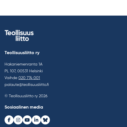
Teollisuusliitto ry
Hakaniemenranta 1A
PL 107, 00531 Helsinki
Vaihde
020 774 001
palaute@teollisuusliitto.fi
© Teollisuusliitto ry 2026
Sosiaalinen media
Facebook
Instagram
Youtube
LinkedIn
Bluesky