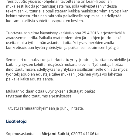
Tuottavuutta yhdessä
-ohjelman tavoitteena on Lean-filosofian
mukaisesti luoda johtamisjärjestelmä, jolla vahvistetaan yhdessä
tekemisen kulttuuria ja osallistetaan kaikkia henkilöstöryhmiä työpaikan
kehittämiseen. Yhteinen tahtotila paikalliselle sopimiselle edellyttää
luottamuksellisia suhteita osapuolten kesken.
Tuottavuusohjelma käynnistyy keskiviikkona 25.4.2018 järjestettävällä
avausseminaarilla. Paikalla ovat molempien järjestöjen johdot sekä
useita muita työelämän asiantuntijoita. Yritysesimerkkien avulla
konkretisoidaan hyvän yhteistyön ja paikallisen sopimisen hyötyjä.
Seminaari on maksuton ja tarkoitettu yritysjohdolle, luottamusmiehille ja
kaikille yritysten kehittämistyössä mukana oleville. Työnantaja hoitaa
ilmoittautumisen. Edellytyksenä yrityksen osallistumiselle on, että myös
työntekijäpuolen edustaja tulee mukaan. Jokainen yritys voi lähettää
paikalle kaksi edustajaansa.
Mukaan voidaan ottaa 60 yrityksen edustajat, paikat
täytetään ilmoittautumisjärjestyksessä.
Tutustu seminaariohjelmaan ja puhujiin tästä.
Lisätietoja
Sopimusasiantuntija
Mirjami Suikki
, 020 774 1106 tai