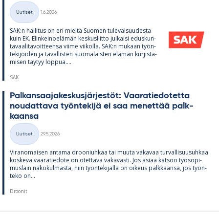
Kirjoitettu
Uutiset
1.6.2026
Kategoriat
SAK:n hal­li­tus on eri mieltä Suo­men tu­le­vai­suu­desta
kuin EK. Elin­kei­noe­lä­män kes­kus­liitto jul­kaisi edus­kun­
ta­vaa­li­ta­voit­teensa viime vii­kolla. SAK:n mu­kaan työn­
te­ki­jöi­den ja ta­val­lis­ten suo­ma­lais­ten elä­män kur­jis­ta­
mi­sen täy­tyy lop­pua....
SAK
Pal­kan­saa­ja­kes­kus­jär­jes­töt: Vaa­ra­tie­do­tetta
nou­dat­tava työn­te­kijä ei saa me­net­tää palk­
kaansa
Kirjoitettu
Uutiset
29.5.2026
Kategoriat
Vi­ran­omai­sen an­tama droo­niuh­kaa tai muuta va­ka­vaa tur­val­li­suusuh­kaa
kos­keva vaa­ra­tie­dote on otet­tava va­ka­vasti. Jos asiaa kat­soo työ­so­pi­
mus­lain nä­kö­kul­masta, niin työn­te­ki­jällä on oi­keus palk­kaansa, jos työn­
teko on...
Droonit