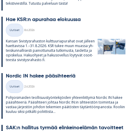
teks­ti­vies­tillä. Tu­tustu pal­ve­luun tästä!
Hae KSR:n apu­ra­haa elo­kuussa
Kirjoitettu
Uutiset
8.6.2026
Kategoriat
Kan­san Si­vis­tys­ra­has­ton kult­tuu­ria­pu­ra­hat ovat jäl­leen
haet­ta­vissa 1.–31.8.2026. KSR tu­kee muun muassa yh­
teis­kun­nal­li­sesti pai­not­tu­nutta tut­ki­musta, tai­detta ja
opis­ke­lua. Ha­kuoh­jeet ja ha­kuso­vel­lus löy­ty­vät osoit­
teesta si­vis­tys­ra­hasto.fi.
Nor­dic IN ha­kee pää­sih­tee­riä
Kirjoitettu
Uutiset
2.6.2026
Kategoriat
Poh­jois­mai­den teol­li­suus­työn­te­ki­jöi­den yh­teen­liit­tymä Nor­dic IN ha­kee
pää­sih­tee­riä. Pää­sih­teeri joh­taa Nor­dic IN:in sih­tee­is­tön toi­min­taa ja
vas­taa jär­jes­tön joh­don te­ke­mien pää­tös­ten täy­tän­töön­pa­nosta. Roo­liin
kuu­luu siksi pit­kälti po­liit­tista...
SAK:n hal­li­tus tyr­mää elin­kei­noe­lä­män ta­voit­teet