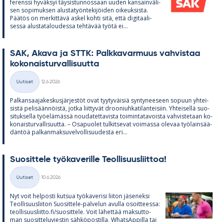
fe­renssi hy­väk­syi täy­sis­tun­nos­saan uu­den kan­sain­vä­li­
sen so­pi­muk­sen alus­ta­työn­te­ki­jöi­den oi­keuk­sista.
Pää­tös on mer­kit­tävä as­kel kohti sitä, että di­gi­taa­li­
sessa alus­ta­ta­lou­dessa teh­tä­vää työtä ei...
SAK, Akava ja STTK: Palk­ka­var­muus vah­vis­taa
ko­ko­nais­tur­val­li­suutta
Kirjoitettu
Uutiset
12.6.2026
Kategoriat
Pal­kan­saa­ja­kes­kus­jär­jes­töt ovat tyy­ty­väi­siä syn­ty­nee­seen so­puun yh­tei­
sistä pe­li­sään­nöistä, jotka liit­ty­vät droo­niuh­ka­ti­lan­tei­siin. Yh­tei­sellä suo­
si­tuk­sella työ­elä­mässä nou­da­tet­ta­vista toi­min­ta­ta­voista vah­vis­te­taan ko­
ko­nais­tur­val­li­suutta. – Os­a­puo­let tul­kit­se­vat voi­massa ole­vaa työ­lain­sää­
dän­töä pal­kan­mak­su­vel­vol­li­suu­desta eri...
Suo­sit­tele työ­ka­ve­rille Teol­li­suus­liit­toa!
Kirjoitettu
Uutiset
10.6.2026
Kategoriat
Nyt voit hel­posti kut­sua työ­ka­ve­risi lii­ton jä­se­neksi
Teol­li­suus­lii­ton Suo­sit­tele-pal­ve­lun avulla osoit­teessa:
teol­li­suus­liitto.fi/suo­sit­tele. Voit lä­het­tää mak­sut­to­
man suo­sit­te­lu­vies­tin säh­kö­pos­tilla, What­sAp­pilla tai