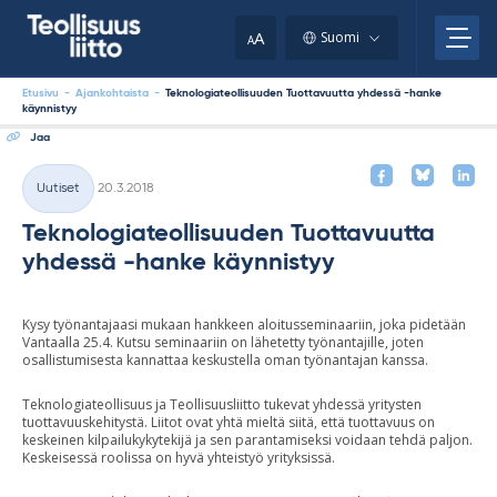
Skip
your
to
A
Suomi
A
content
clipboard.)
Etusivu
-
Ajankohtaista
-
Teknologiateollisuuden Tuottavuutta yhdessä -hanke
käynnistyy
Jaa
Kirjoitettu
Uutiset
20.3.2018
Kategoriat
Teknologiateollisuuden Tuottavuutta
yhdessä -hanke käynnistyy
Kysy työnantajaasi mukaan hankkeen aloitusseminaariin, joka pidetään
Vantaalla 25.4. Kutsu seminaariin on lähetetty työnantajille, joten
osallistumisesta kannattaa keskustella oman työnantajan kanssa.
Teknologiateollisuus ja Teollisuusliitto tukevat yhdessä yritysten
tuottavuuskehitystä. Liitot ovat yhtä mieltä siitä, että tuottavuus on
keskeinen kilpailukykytekijä ja sen parantamiseksi voidaan tehdä paljon.
Keskeisessä roolissa on hyvä yhteistyö yrityksissä.