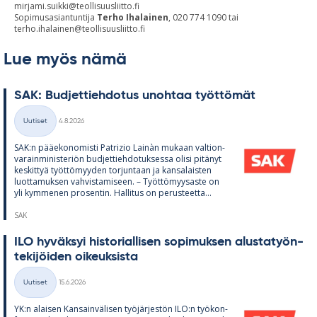
mirjami.suikki@teollisuusliitto.fi
Sopimusasiantuntija
Terho Ihalainen
, 020 774 1090 tai
terho.ihalainen@teollisuusliitto.fi
Lue myös nämä
SAK: Bud­jet­tieh­do­tus unoh­taa työt­tö­mät
Kirjoitettu
Uutiset
4.8.2026
Kategoriat
SAK:n pää­e­ko­no­misti Pat­rizio Lainàn mu­kaan val­tion­
va­rain­mi­nis­te­riön bud­jet­tieh­do­tuk­sessa olisi pi­tä­nyt
kes­kit­tyä työt­tö­myy­den tor­jun­taan ja kan­sa­lais­ten
luot­ta­muk­sen vah­vis­ta­mi­seen. – Työt­tö­myy­saste on
yli kym­me­nen pro­sen­tin. Hal­li­tus on pe­rus­teetta...
SAK
ILO hy­väk­syi his­to­rial­li­sen so­pi­muk­sen alus­ta­työn­
te­ki­jöi­den oi­keuk­sista
Kirjoitettu
Uutiset
15.6.2026
Kategoriat
YK:n alai­sen Kan­sain­vä­li­sen työ­jär­jes­tön ILO:n työ­kon­