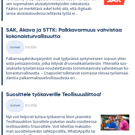
sen so­pi­muk­sen alus­ta­työn­te­ki­jöi­den oi­keuk­sista.
Pää­tös on mer­kit­tävä as­kel kohti sitä, että di­gi­taa­li­
sessa alus­ta­ta­lou­dessa teh­tä­vää työtä ei...
SAK, Akava ja STTK: Palk­ka­var­muus vah­vis­taa
ko­ko­nais­tur­val­li­suutta
Kirjoitettu
Uutiset
12.6.2026
Kategoriat
Pal­kan­saa­ja­kes­kus­jär­jes­töt ovat tyy­ty­väi­siä syn­ty­nee­seen so­puun yh­tei­
sistä pe­li­sään­nöistä, jotka liit­ty­vät droo­niuh­ka­ti­lan­tei­siin. Yh­tei­sellä suo­
si­tuk­sella työ­elä­mässä nou­da­tet­ta­vista toi­min­ta­ta­voista vah­vis­te­taan ko­
ko­nais­tur­val­li­suutta. – Os­a­puo­let tul­kit­se­vat voi­massa ole­vaa työ­lain­sää­
dän­töä pal­kan­mak­su­vel­vol­li­suu­desta eri...
Suo­sit­tele työ­ka­ve­rille Teol­li­suus­liit­toa!
Kirjoitettu
Uutiset
10.6.2026
Kategoriat
Nyt voit hel­posti kut­sua työ­ka­ve­risi lii­ton jä­se­neksi
Teol­li­suus­lii­ton Suo­sit­tele-pal­ve­lun avulla osoit­teessa:
teol­li­suus­liitto.fi/suo­sit­tele. Voit lä­het­tää mak­sut­to­
man suo­sit­te­lu­vies­tin säh­kö­pos­tilla, What­sAp­pilla tai