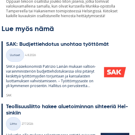
Oppaan tekoon osallistui joukko liiton jäseniä, jotka toimivat
valokuvamalleina samalla, kun olivat kursseilla Murikka-opistolla
Tampereella tai Hakaniemen toimipisteessä Helsingissä. Kiitokset
kaikille kuvauksiin osallistuneille hienosta heittäytymisestä!
Lue myös nämä
SAK: Bud­jet­tieh­do­tus unoh­taa työt­tö­mät
Kirjoitettu
Uutiset
4.8.2026
Kategoriat
SAK:n pää­e­ko­no­misti Pat­rizio Lainàn mu­kaan val­tion­
va­rain­mi­nis­te­riön bud­jet­tieh­do­tuk­sessa olisi pi­tä­nyt
kes­kit­tyä työt­tö­myy­den tor­jun­taan ja kan­sa­lais­ten
luot­ta­muk­sen vah­vis­ta­mi­seen. – Työt­tö­myy­saste on
yli kym­me­nen pro­sen­tin. Hal­li­tus on pe­rus­teetta...
SAK
Teol­li­suus­liitto ha­kee alue­toi­min­nan sih­tee­riä Hel­
sin­kiin
Kirjoitettu
Liitto
27.7.2026
Kategoriat