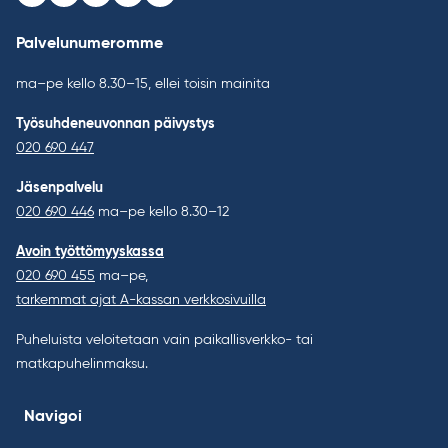
Facebook
Instagram
Youtube
LinkedIn
Bluesky
Palvelunumeromme
ma–pe kello 8.30–15, ellei toisin mainita
Työsuhdeneuvonnan päivystys
020 690 447
Jäsenpalvelu
020 690 446
ma–pe kello 8.30–12
Avoin työttömyyskassa
020 690 455
ma–pe,
tarkemmat ajat A-kassan verkkosivuilla
Puheluista veloitetaan vain paikallisverkko- tai
matkapuhelinmaksu.
Navigoi