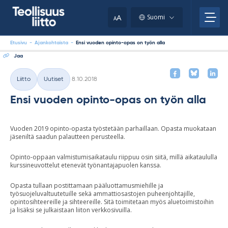
Skip
your
to
A
Suomi
A
content
clipboard.)
Etusivu
-
Ajankohtaista
-
Ensi vuoden opinto-opas on työn alla
Jaa
Kirjoitettu
Liitto
Uutiset
8.10.2018
Kategoriat
Ensi vuoden opinto-opas on työn alla
Vuoden 2019 opinto-opasta työstetään parhaillaan. Opasta muokataan
jäseniltä saadun palautteen perusteella.
Opinto-oppaan valmistumisaikataulu riippuu osin siitä, millä aikataululla
kurssineuvottelut etenevät työnantajapuolen kanssa.
Opasta tullaan postittamaan pääluottamusmiehille ja
työsuojeluvaltuutetuille sekä ammattiosastojen puheenjohtajille,
opintosihteereille ja sihteereille. Sitä toimitetaan myös aluetoimistoihin
ja lisäksi se julkaistaan liiton verkkosivuilla.