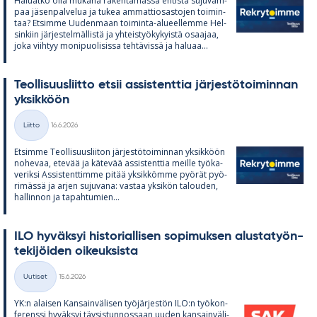
Ha­luatko olla mu­kana ra­ken­ta­massa en­tistä su­ju­vam­
paa jä­sen­pal­ve­lua ja tu­kea am­mat­tio­sas­to­jen toi­min­
taa? Et­simme Uu­den­maan toi­minta-alu­eel­lemme Hel­
sin­kiin jär­jes­tel­mäl­listä ja yh­teis­työ­ky­kyistä osaa­jaa,
joka viih­tyy mo­ni­puo­li­sissa teh­tä­vissä ja ha­luaa...
Teol­li­suus­liitto et­sii as­sis­tent­tia jär­jes­tö­toi­min­nan
yk­sik­köön
Kirjoitettu
Liitto
16.6.2026
Kategoriat
Et­simme Teol­li­suus­lii­ton jär­jes­tö­toi­min­nan yk­sik­köön
no­he­vaa, ete­vää ja kä­te­vää as­sis­tent­tia meille työ­ka­
ve­riksi As­sis­tent­timme pi­tää yk­sik­kömme pyö­rät pyö­
ri­mässä ja ar­jen su­ju­vana: vas­taa yk­si­kön ta­lou­den,
hal­lin­non ja ta­pah­tu­mien...
ILO hy­väk­syi his­to­rial­li­sen so­pi­muk­sen alus­ta­työn­
te­ki­jöi­den oi­keuk­sista
Kirjoitettu
Uutiset
15.6.2026
Kategoriat
YK:n alai­sen Kan­sain­vä­li­sen työ­jär­jes­tön ILO:n työ­kon­
fe­renssi hy­väk­syi täy­sis­tun­nos­saan uu­den kan­sain­vä­li­