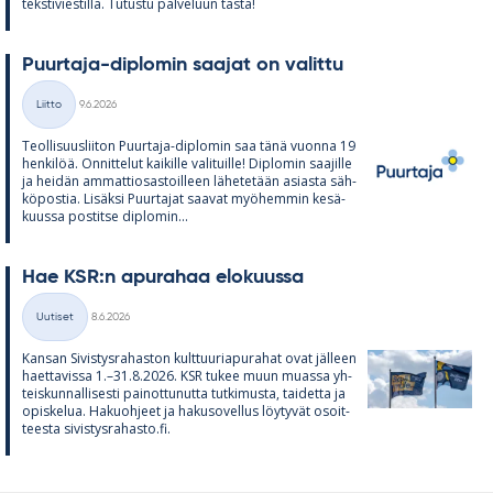
teks­ti­vies­tillä. Tu­tustu pal­ve­luun tästä!
Puur­taja-diplo­min saa­jat on va­littu
Kirjoitettu
Liitto
9.6.2026
Kategoriat
Teol­li­suus­lii­ton Puur­taja-diplo­min saa tänä vuonna 19
hen­ki­löä. On­nit­te­lut kai­kille va­li­tuille! Diplo­min saa­jille
ja hei­dän am­mat­tio­sas­toil­leen lä­he­te­tään asiasta säh­
kö­pos­tia. Li­säksi Puur­ta­jat saa­vat myö­hem­min ke­sä­
kuussa pos­titse diplo­min...
Hae KSR:n apu­ra­haa elo­kuussa
Kirjoitettu
Uutiset
8.6.2026
Kategoriat
Kan­san Si­vis­tys­ra­has­ton kult­tuu­ria­pu­ra­hat ovat jäl­leen
haet­ta­vissa 1.–31.8.2026. KSR tu­kee muun muassa yh­
teis­kun­nal­li­sesti pai­not­tu­nutta tut­ki­musta, tai­detta ja
opis­ke­lua. Ha­kuoh­jeet ja ha­kuso­vel­lus löy­ty­vät osoit­
teesta si­vis­tys­ra­hasto.fi.