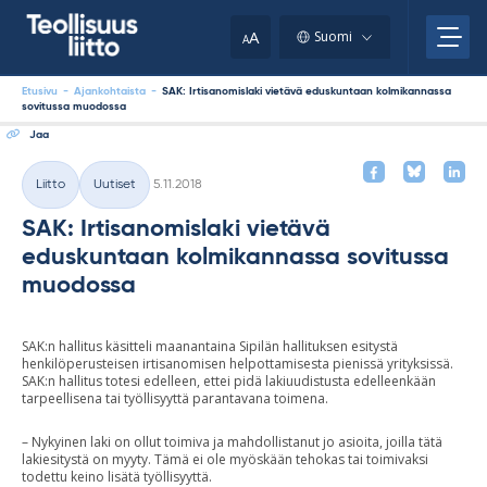
Skip
your
to
A
Suomi
A
content
clipboard.)
Etusivu
-
Ajankohtaista
-
SAK: Irtisanomislaki vietävä eduskuntaan kolmikannassa
sovitussa muodossa
Jaa
Kirjoitettu
Liitto
Uutiset
5.11.2018
Kategoriat
SAK: Irtisanomislaki vietävä
eduskuntaan kolmikannassa sovitussa
muodossa
SAK:n hallitus käsitteli maanantaina Sipilän hallituksen esitystä
henkilöperusteisen irtisanomisen helpottamisesta pienissä yrityksissä.
SAK:n hallitus totesi edelleen, ettei pidä lakiuudistusta edelleenkään
tarpeellisena tai työllisyyttä parantavana toimena.
– Nykyinen laki on ollut toimiva ja mahdollistanut jo asioita, joilla tätä
lakiesitystä on myyty. Tämä ei ole myöskään tehokas tai toimivaksi
todettu keino lisätä työllisyyttä.