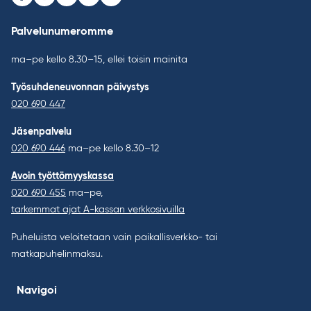
Facebook
Instagram
Youtube
LinkedIn
Bluesky
Palvelunumeromme
ma–pe kello 8.30–15, ellei toisin mainita
Työsuhdeneuvonnan päivystys
020 690 447
Jäsenpalvelu
020 690 446
ma–pe kello 8.30–12
Avoin työttömyyskassa
020 690 455
ma–pe,
tarkemmat ajat A-kassan verkkosivuilla
Puheluista veloitetaan vain paikallisverkko- tai
matkapuhelinmaksu.
Navigoi