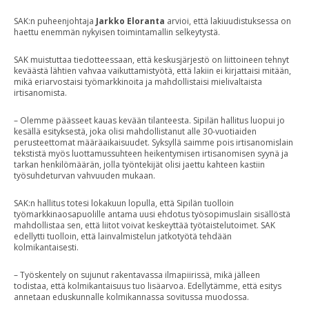
SAK:n puheenjohtaja
Jarkko Eloranta
arvioi, että lakiuudistuksessa on
haettu enemmän nykyisen toimintamallin selkeytystä.
SAK muistuttaa tiedotteessaan, että keskusjärjestö on liittoineen tehnyt
keväästä lähtien vahvaa vaikuttamistyötä, että lakiin ei kirjattaisi mitään,
mikä eriarvostaisi työmarkkinoita ja mahdollistaisi mielivaltaista
irtisanomista.
– Olemme päässeet kauas kevään tilanteesta. Sipilän hallitus luopui jo
kesällä esityksestä, joka olisi mahdollistanut alle 30-vuotiaiden
perusteettomat määräaikaisuudet. Syksyllä saimme pois irtisanomislain
tekstistä myös luottamussuhteen heikentymisen irtisanomisen syynä ja
tarkan henkilömäärän, jolla työntekijät olisi jaettu kahteen kastiin
työsuhdeturvan vahvuuden mukaan.
SAK:n hallitus totesi lokakuun lopulla, että Sipilän tuolloin
työmarkkinaosapuolille antama uusi ehdotus työsopimuslain sisällöstä
mahdollistaa sen, että liitot voivat keskeyttää työtaistelutoimet. SAK
edellytti tuolloin, että lainvalmistelun jatkotyötä tehdään
kolmikantaisesti.
– Työskentely on sujunut rakentavassa ilmapiirissä, mikä jälleen
todistaa, että kolmikantaisuus tuo lisäarvoa. Edellytämme, että esitys
annetaan eduskunnalle kolmikannassa sovitussa muodossa.