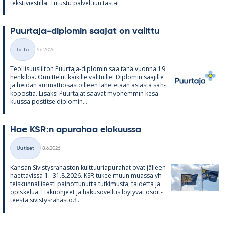
teks­ti­vies­tillä. Tu­tustu pal­ve­luun tästä!
Puur­taja-diplo­min saa­jat on va­littu
Kirjoitettu
Liitto
9.6.2026
Kategoriat
Teol­li­suus­lii­ton Puur­taja-diplo­min saa tänä vuonna 19
hen­ki­löä. On­nit­te­lut kai­kille va­li­tuille! Diplo­min saa­jille
ja hei­dän am­mat­tio­sas­toil­leen lä­he­te­tään asiasta säh­
kö­pos­tia. Li­säksi Puur­ta­jat saa­vat myö­hem­min ke­sä­
kuussa pos­titse diplo­min...
Hae KSR:n apu­ra­haa elo­kuussa
Kirjoitettu
Uutiset
8.6.2026
Kategoriat
Kan­san Si­vis­tys­ra­has­ton kult­tuu­ria­pu­ra­hat ovat jäl­leen
haet­ta­vissa 1.–31.8.2026. KSR tu­kee muun muassa yh­
teis­kun­nal­li­sesti pai­not­tu­nutta tut­ki­musta, tai­detta ja
opis­ke­lua. Ha­kuoh­jeet ja ha­kuso­vel­lus löy­ty­vät osoit­
teesta si­vis­tys­ra­hasto.fi.