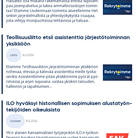
Ha­luatko olla mu­kana ra­ken­ta­massa en­tistä su­ju­vam­
paa jä­sen­pal­ve­lua ja tu­kea am­mat­tio­sas­to­jen toi­min­
taa? Et­simme Uu­den­maan toi­minta-alu­eel­lemme Hel­
sin­kiin jär­jes­tel­mäl­listä ja yh­teis­työ­ky­kyistä osaa­jaa,
joka viih­tyy mo­ni­puo­li­sissa teh­tä­vissä ja ha­luaa...
Teol­li­suus­liitto et­sii as­sis­tent­tia jär­jes­tö­toi­min­nan
yk­sik­köön
Kirjoitettu
Liitto
16.6.2026
Kategoriat
Et­simme Teol­li­suus­lii­ton jär­jes­tö­toi­min­nan yk­sik­köön
no­he­vaa, ete­vää ja kä­te­vää as­sis­tent­tia meille työ­ka­
ve­riksi As­sis­tent­timme pi­tää yk­sik­kömme pyö­rät pyö­
ri­mässä ja ar­jen su­ju­vana: vas­taa yk­si­kön ta­lou­den,
hal­lin­non ja ta­pah­tu­mien...
ILO hy­väk­syi his­to­rial­li­sen so­pi­muk­sen alus­ta­työn­
te­ki­jöi­den oi­keuk­sista
Kirjoitettu
Uutiset
15.6.2026
Kategoriat
YK:n alai­sen Kan­sain­vä­li­sen työ­jär­jes­tön ILO:n työ­kon­
fe­renssi hy­väk­syi täy­sis­tun­nos­saan uu­den kan­sain­vä­li­