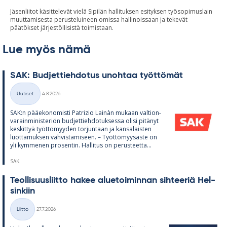
Jäsenliitot käsittelevät vielä Sipilän hallituksen esityksen työsopimuslain
muuttamisesta perusteluineen omissa hallinoissaan ja tekevät
päätökset järjestöllisistä toimistaan.
Lue myös nämä
SAK: Bud­jet­tieh­do­tus unoh­taa työt­tö­mät
Kirjoitettu
Uutiset
4.8.2026
Kategoriat
SAK:n pää­e­ko­no­misti Pat­rizio Lainàn mu­kaan val­tion­
va­rain­mi­nis­te­riön bud­jet­tieh­do­tuk­sessa olisi pi­tä­nyt
kes­kit­tyä työt­tö­myy­den tor­jun­taan ja kan­sa­lais­ten
luot­ta­muk­sen vah­vis­ta­mi­seen. – Työt­tö­myy­saste on
yli kym­me­nen pro­sen­tin. Hal­li­tus on pe­rus­teetta...
SAK
Teol­li­suus­liitto ha­kee alue­toi­min­nan sih­tee­riä Hel­
sin­kiin
Kirjoitettu
Liitto
27.7.2026
Kategoriat