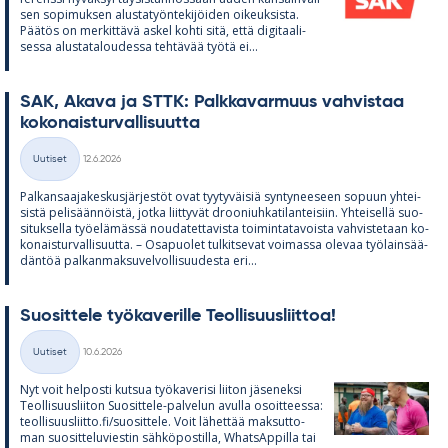
sen so­pi­muk­sen alus­ta­työn­te­ki­jöi­den oi­keuk­sista.
Pää­tös on mer­kit­tävä as­kel kohti sitä, että di­gi­taa­li­
sessa alus­ta­ta­lou­dessa teh­tä­vää työtä ei...
SAK, Akava ja STTK: Palk­ka­var­muus vah­vis­taa
ko­ko­nais­tur­val­li­suutta
Kirjoitettu
Uutiset
12.6.2026
Kategoriat
Pal­kan­saa­ja­kes­kus­jär­jes­töt ovat tyy­ty­väi­siä syn­ty­nee­seen so­puun yh­tei­
sistä pe­li­sään­nöistä, jotka liit­ty­vät droo­niuh­ka­ti­lan­tei­siin. Yh­tei­sellä suo­
si­tuk­sella työ­elä­mässä nou­da­tet­ta­vista toi­min­ta­ta­voista vah­vis­te­taan ko­
ko­nais­tur­val­li­suutta. – Os­a­puo­let tul­kit­se­vat voi­massa ole­vaa työ­lain­sää­
dän­töä pal­kan­mak­su­vel­vol­li­suu­desta eri...
Suo­sit­tele työ­ka­ve­rille Teol­li­suus­liit­toa!
Kirjoitettu
Uutiset
10.6.2026
Kategoriat
Nyt voit hel­posti kut­sua työ­ka­ve­risi lii­ton jä­se­neksi
Teol­li­suus­lii­ton Suo­sit­tele-pal­ve­lun avulla osoit­teessa:
teol­li­suus­liitto.fi/suo­sit­tele. Voit lä­het­tää mak­sut­to­
man suo­sit­te­lu­vies­tin säh­kö­pos­tilla, What­sAp­pilla tai