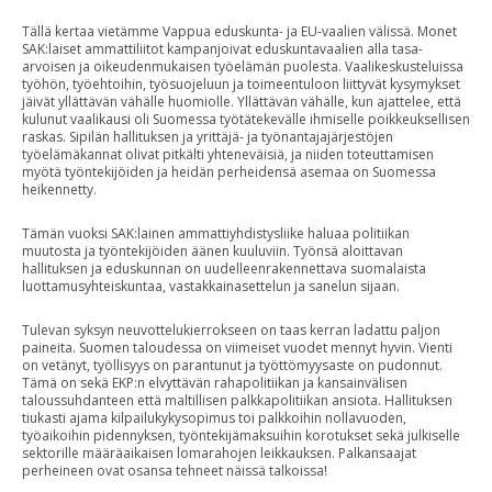
Tällä kertaa vietämme Vappua eduskunta- ja EU-vaalien välissä. Monet
SAK:laiset ammattiliitot kampanjoivat eduskuntavaalien alla tasa-
arvoisen ja oikeudenmukaisen työelämän puolesta. Vaalikeskusteluissa
työhön, työehtoihin, työsuojeluun ja toimeentuloon liittyvät kysymykset
jäivät yllättävän vähälle huomiolle. Yllättävän vähälle, kun ajattelee, että
kulunut vaalikausi oli Suomessa työtätekevälle ihmiselle poikkeuksellisen
raskas. Sipilän hallituksen ja yrittäjä- ja työnantajajärjestöjen
työelämäkannat olivat pitkälti yhteneväisiä, ja niiden toteuttamisen
myötä työntekijöiden ja heidän perheidensä asemaa on Suomessa
heikennetty.
Tämän vuoksi SAK:lainen ammattiyhdistysliike haluaa politiikan
muutosta ja työntekijöiden äänen kuuluviin. Työnsä aloittavan
hallituksen ja eduskunnan on uudelleenrakennettava suomalaista
luottamusyhteiskuntaa, vastakkainasettelun ja sanelun sijaan.
Tulevan syksyn neuvottelukierrokseen on taas kerran ladattu paljon
paineita. Suomen taloudessa on viimeiset vuodet mennyt hyvin. Vienti
on vetänyt, työllisyys on parantunut ja työttömyysaste on pudonnut.
Tämä on sekä EKP:n elvyttävän rahapolitiikan ja kansainvälisen
taloussuhdanteen että maltillisen palkkapolitiikan ansiota. Hallituksen
tiukasti ajama kilpailukykysopimus toi palkkoihin nollavuoden,
työaikoihin pidennyksen, työntekijämaksuihin korotukset sekä julkiselle
sektorille määräaikaisen lomarahojen leikkauksen. Palkansaajat
perheineen ovat osansa tehneet näissä talkoissa!