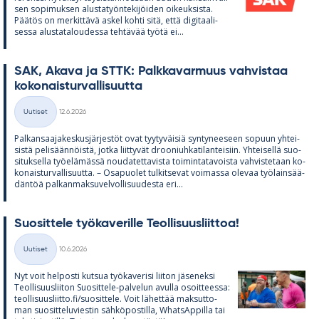
sen so­pi­muk­sen alus­ta­työn­te­ki­jöi­den oi­keuk­sista.
Pää­tös on mer­kit­tävä as­kel kohti sitä, että di­gi­taa­li­
sessa alus­ta­ta­lou­dessa teh­tä­vää työtä ei...
SAK, Akava ja STTK: Palk­ka­var­muus vah­vis­taa
ko­ko­nais­tur­val­li­suutta
Kirjoitettu
Uutiset
12.6.2026
Kategoriat
Pal­kan­saa­ja­kes­kus­jär­jes­töt ovat tyy­ty­väi­siä syn­ty­nee­seen so­puun yh­tei­
sistä pe­li­sään­nöistä, jotka liit­ty­vät droo­niuh­ka­ti­lan­tei­siin. Yh­tei­sellä suo­
si­tuk­sella työ­elä­mässä nou­da­tet­ta­vista toi­min­ta­ta­voista vah­vis­te­taan ko­
ko­nais­tur­val­li­suutta. – Os­a­puo­let tul­kit­se­vat voi­massa ole­vaa työ­lain­sää­
dän­töä pal­kan­mak­su­vel­vol­li­suu­desta eri...
Suo­sit­tele työ­ka­ve­rille Teol­li­suus­liit­toa!
Kirjoitettu
Uutiset
10.6.2026
Kategoriat
Nyt voit hel­posti kut­sua työ­ka­ve­risi lii­ton jä­se­neksi
Teol­li­suus­lii­ton Suo­sit­tele-pal­ve­lun avulla osoit­teessa:
teol­li­suus­liitto.fi/suo­sit­tele. Voit lä­het­tää mak­sut­to­
man suo­sit­te­lu­vies­tin säh­kö­pos­tilla, What­sAp­pilla tai