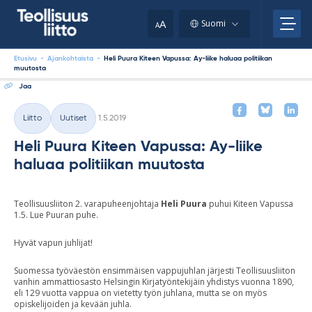
Skip
your
to
A
Suomi
A
content
clipboard.)
Etusivu
-
Ajankohtaista
-
Heli Puura Kiteen Vapussa: Ay-liike haluaa politiikan
muutosta
Jaa
Kirjoitettu
Liitto
Uutiset
1.5.2019
Kategoriat
Heli Puura Kiteen Vapussa: Ay-liike
haluaa politiikan muutosta
Teollisuusliiton 2. varapuheenjohtaja
Heli Puura
puhui Kiteen Vapussa
1.5. Lue Puuran puhe.
Hyvät vapun juhlijat!
Suomessa työväestön ensimmäisen vappujuhlan järjesti Teollisuusliiton
vanhin ammattiosasto Helsingin Kirjatyöntekijäin yhdistys vuonna 1890,
eli 129 vuotta vappua on vietetty työn juhlana, mutta se on myös
opiskelijoiden ja kevään juhla.