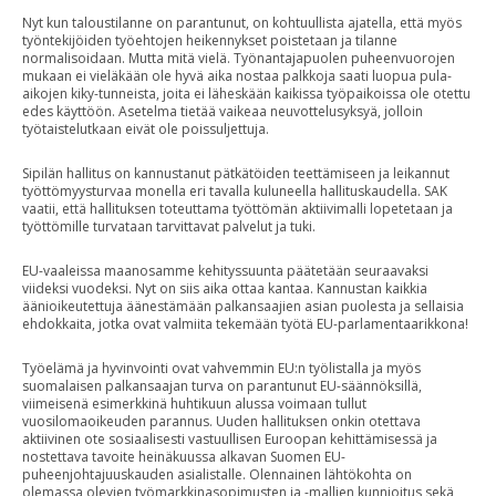
Nyt kun taloustilanne on parantunut, on kohtuullista ajatella, että myös
työntekijöiden työehtojen heikennykset poistetaan ja tilanne
normalisoidaan. Mutta mitä vielä. Työnantajapuolen puheenvuorojen
mukaan ei vieläkään ole hyvä aika nostaa palkkoja saati luopua pula-
aikojen kiky-tunneista, joita ei läheskään kaikissa työpaikoissa ole otettu
edes käyttöön. Asetelma tietää vaikeaa neuvottelusyksyä, jolloin
työtaistelutkaan eivät ole poissuljettuja.
Sipilän hallitus on kannustanut pätkätöiden teettämiseen ja leikannut
työttömyysturvaa monella eri tavalla kuluneella hallituskaudella. SAK
vaatii, että hallituksen toteuttama työttömän aktiivimalli lopetetaan ja
työttömille turvataan tarvittavat palvelut ja tuki.
EU-vaaleissa maanosamme kehityssuunta päätetään seuraavaksi
viideksi vuodeksi. Nyt on siis aika ottaa kantaa. Kannustan kaikkia
äänioikeutettuja äänestämään palkansaajien asian puolesta ja sellaisia
ehdokkaita, jotka ovat valmiita tekemään työtä EU-parlamentaarikkona!
Työelämä ja hyvinvointi ovat vahvemmin EU:n työlistalla ja myös
suomalaisen palkansaajan turva on parantunut EU-säännöksillä,
viimeisenä esimerkkinä huhtikuun alussa voimaan tullut
vuosilomaoikeuden parannus. Uuden hallituksen onkin otettava
aktiivinen ote sosiaalisesti vastuullisen Euroopan kehittämisessä ja
nostettava tavoite heinäkuussa alkavan Suomen EU-
puheenjohtajuuskauden asialistalle. Olennainen lähtökohta on
olemassa olevien työmarkkinasopimusten ja -mallien kunnioitus sekä