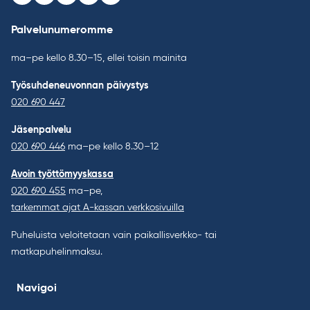
Facebook
Instagram
Youtube
LinkedIn
Bluesky
Palvelunumeromme
ma–pe kello 8.30–15, ellei toisin mainita
Työsuhdeneuvonnan päivystys
020 690 447
Jäsenpalvelu
020 690 446
ma–pe kello 8.30–12
Avoin työttömyyskassa
020 690 455
ma–pe,
tarkemmat ajat A-kassan verkkosivuilla
Puheluista veloitetaan vain paikallisverkko- tai
matkapuhelinmaksu.
Navigoi