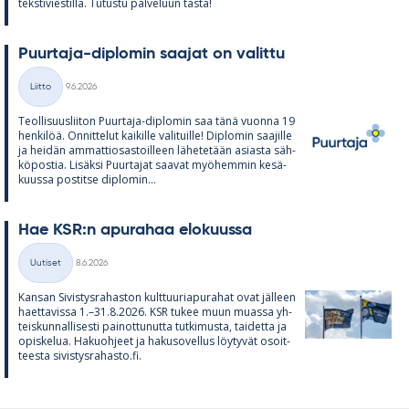
teks­ti­vies­tillä. Tu­tustu pal­ve­luun tästä!
Puur­taja-diplo­min saa­jat on va­littu
Kirjoitettu
Liitto
9.6.2026
Kategoriat
Teol­li­suus­lii­ton Puur­taja-diplo­min saa tänä vuonna 19
hen­ki­löä. On­nit­te­lut kai­kille va­li­tuille! Diplo­min saa­jille
ja hei­dän am­mat­tio­sas­toil­leen lä­he­te­tään asiasta säh­
kö­pos­tia. Li­säksi Puur­ta­jat saa­vat myö­hem­min ke­sä­
kuussa pos­titse diplo­min...
Hae KSR:n apu­ra­haa elo­kuussa
Kirjoitettu
Uutiset
8.6.2026
Kategoriat
Kan­san Si­vis­tys­ra­has­ton kult­tuu­ria­pu­ra­hat ovat jäl­leen
haet­ta­vissa 1.–31.8.2026. KSR tu­kee muun muassa yh­
teis­kun­nal­li­sesti pai­not­tu­nutta tut­ki­musta, tai­detta ja
opis­ke­lua. Ha­kuoh­jeet ja ha­kuso­vel­lus löy­ty­vät osoit­
teesta si­vis­tys­ra­hasto.fi.