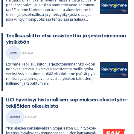
Ha­luatko olla mu­kana ra­ken­ta­massa en­tistä su­ju­vam­
paa jä­sen­pal­ve­lua ja tu­kea am­mat­tio­sas­to­jen toi­min­
taa? Et­simme Uu­den­maan toi­minta-alu­eel­lemme Hel­
sin­kiin jär­jes­tel­mäl­listä ja yh­teis­työ­ky­kyistä osaa­jaa,
joka viih­tyy mo­ni­puo­li­sissa teh­tä­vissä ja ha­luaa...
Teol­li­suus­liitto et­sii as­sis­tent­tia jär­jes­tö­toi­min­nan
yk­sik­köön
Kirjoitettu
Liitto
16.6.2026
Kategoriat
Et­simme Teol­li­suus­lii­ton jär­jes­tö­toi­min­nan yk­sik­köön
no­he­vaa, ete­vää ja kä­te­vää as­sis­tent­tia meille työ­ka­
ve­riksi As­sis­tent­timme pi­tää yk­sik­kömme pyö­rät pyö­
ri­mässä ja ar­jen su­ju­vana: vas­taa yk­si­kön ta­lou­den,
hal­lin­non ja ta­pah­tu­mien...
ILO hy­väk­syi his­to­rial­li­sen so­pi­muk­sen alus­ta­työn­
te­ki­jöi­den oi­keuk­sista
Kirjoitettu
Uutiset
15.6.2026
Kategoriat
YK:n alai­sen Kan­sain­vä­li­sen työ­jär­jes­tön ILO:n työ­kon­
fe­renssi hy­väk­syi täy­sis­tun­nos­saan uu­den kan­sain­vä­li­