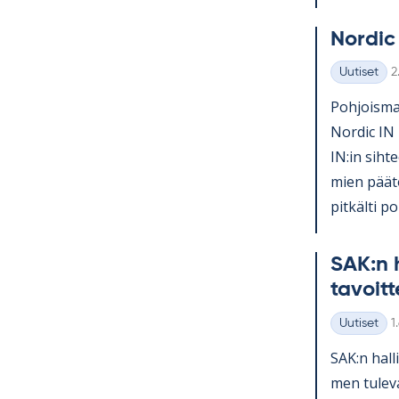
Nor­dic
K
Uutiset
2
Kategoriat
Poh­jois­mai
Nor­dic IN 
IN:in sih­te
mien pää­tö
pit­kälti po­l
SAK:n h
ta­voit­
K
Uutiset
1
Kategoriat
SAK:n hal­l
men tu­le­v