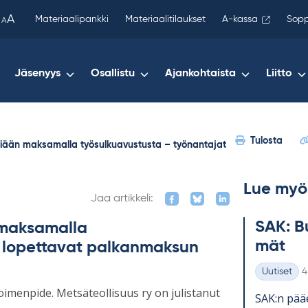
been
A
Materiaalipankki
Materiaalitilaukset
A-kassa
Sopp
A
copied
to
your
Jäsenyys
Osallistu
Ajankohtaista
Liitto
clipboard.)
Tulosta
seniään maksamalla työsulkuavustusta – työnantajat
Lue myö
Jaa artikkeli:
SAK: Bu
n maksamalla
mät
t lopettavat palkanmaksun
K
Uutiset
4
Kategoriat
imenpide. Metsäteollisuus ry on julistanut
SAK:n pää­e