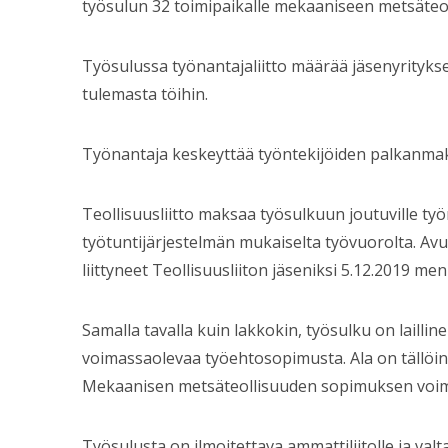
työsulun 32 toimipaikalle mekaaniseen metsäteolli
Työsulussa työnantajaliitto määrää jäsenyritykse
tulemasta töihin.
Työnantaja keskeyttää työntekijöiden palkanmak
Teollisuusliitto maksaa työsulkuun joutuville ty
työtuntijärjestelmän mukaiselta työvuorolta. Avu
liittyneet Teollisuusliiton jäseniksi 5.12.2019 me
Samalla tavalla kuin lakkokin, työsulku on laillinen
voimassaolevaa työehtosopimusta. Ala on tällöin
Mekaanisen metsäteollisuuden sopimuksen voim
Työsulusta on ilmoitettava ammattiliitolle ja val