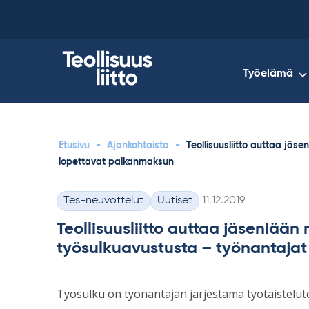
Skip
to
content
Työelämä
Etusivu
-
Ajankohtaista
-
Teollisuusliitto auttaa jä
lopettavat palkanmaksun
Kirjoitettu
Tes-neuvottelut
Uutiset
11.12.2019
Kategoriat
Teollisuusliitto auttaa jäseniää
työsulkuavustusta – työnantaja
Työsulku on työnantajan järjestämä työtaisteluto