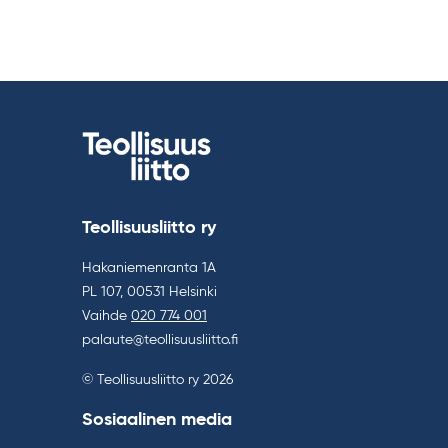
Teollisuusliitto ry
Hakaniemenranta 1A
PL 107, 00531 Helsinki
Vaihde
020 774 001
palaute@teollisuusliitto.fi
© Teollisuusliitto ry 2026
Sosiaalinen media