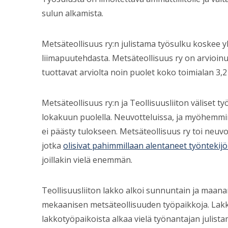
sulun alkamista.
Metsäteollisuus ry:n julistama työsulku koskee yh
liimapuutehdasta. Metsäteollisuus ry on arvioinu
tuottavat arviolta noin puolet koko toimialan 3,
Metsäteollisuus ry:n ja Teollisuusliiton väliset 
lokakuun puolella. Neuvotteluissa, ja myöhemmin
ei päästy tulokseen. Metsäteollisuus ry toi neuv
jotka
olisivat pahimmillaan alentaneet työntekijö
joillakin vielä enemmän.
Teollisuusliiton lakko alkoi sunnuntain ja maana
mekaanisen metsäteollisuuden työpaikkoja. Lakk
lakkotyöpaikoista alkaa vielä työnantajan julista