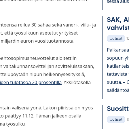
sessa alus­t
SAK, A
teensä reilua 30 sahaa sekä vaneri-, viilu- ja
vah­vis­
t, että työsulkuun asetetut yritykset
K
Uutiset
1
2 miljardin euron vuosituotannosta.
Kategoriat
Pal­kan­saa­
so­puun yh­t
työehtosopimusneuvottelut aloitettiin
ka­ti­lan­te
 valtakunnansovittelijan sovitteluissakaan,
tet­ta­vista
ottelupöytään nipun heikennysesityksiä,
suutta. – Os
iden tulotasoa 20 prosentilla
. Yksilötasolla
sää­dän­töä 
ntain välisenä yönä. Lakon piirissä on myös
Suo­sit­t
o päättyy 11.12. Tämän jälkeen osalla
K
Uutiset
1
Kategoriat
ma työsulku.