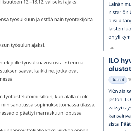
suuteen 12.–18.12. väliseksi ajaksi.
Lainàn mu­k
nis­te­riön 
nsä työsulkuun ja estää näin työntekijöitä
olisi pi­tä­
lais­ten lu
on yli kym­
sun työsulun ajaksi.
SAK
ILO hy­v
öntekijöille työsulkuavustusta 70 euroa
alus­ta­
stuksen saavat kaikki ne, jotka ovat
nnessä.
K
Uutiset
1
Kategoriat
YK:n alai­se
 työtaistelutoimi silloin, kun alalla ei ole
jes­tön ILO
 niin sanotussa sopimuksettomassa tilassa.
väk­syi täy
assaolo päättyi marraskuun lopussa.
kan­sain­vä­
sista. Pää­t
takunnansovittelijalle kaksi viikkoa ennen