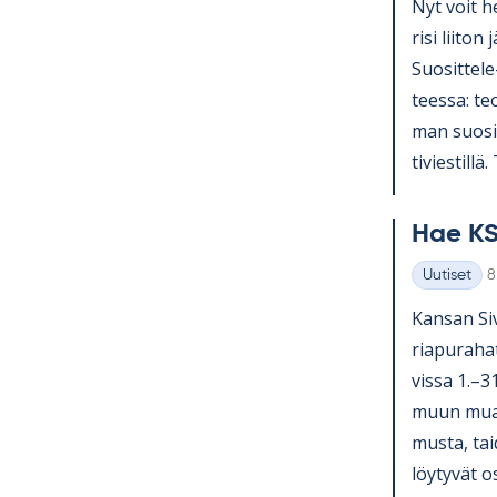
Nyt voit he
risi lii­ton 
Suo­sit­tel
teessa: teol
man suo­sit­
ti­vies­till
Hae KS
K
Uutiset
8
Kategoriat
Kan­san Si­v
ria­pu­ra­ha
vissa 1.–3
muun muassa
musta, tai­
löy­ty­vät o