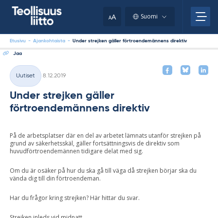
Skip
your
to
A
Suomi
A
content
clipboard.)
Etusivu
-
Ajankohtaista
-
Under strejken gäller förtroendemännens direktiv
Jaa
Kirjoitettu
Uutiset
8.12.2019
Kategoriat
Under strejken gäller
förtroendemännens direktiv
På de arbetsplatser där en del av arbetet lämnats utanför strejken på
grund av säkerhetsskäl, gäller fortsättningsvis de direktiv som
huvudförtroendemännen tidigare delat med sig.
Om du är osäker på hur du ska gå till väga då strejken börjar ska du
vända dig till din förtroendeman.
Har du frågor kring strejken? Här hittar du svar.
Strejken inleds vid midnatt.