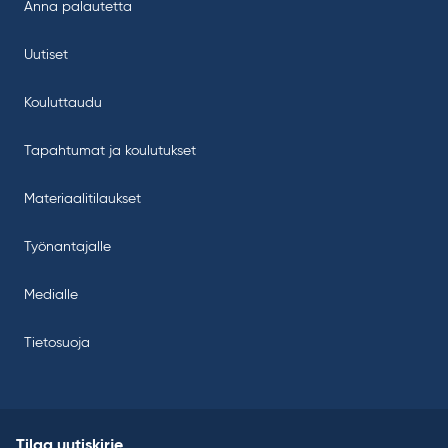
Anna palautetta
Uutiset
Kouluttaudu
Tapahtumat ja koulutukset
Materiaalitilaukset
Työnantajalle
Medialle
Tietosuoja
Tilaa uutiskirje