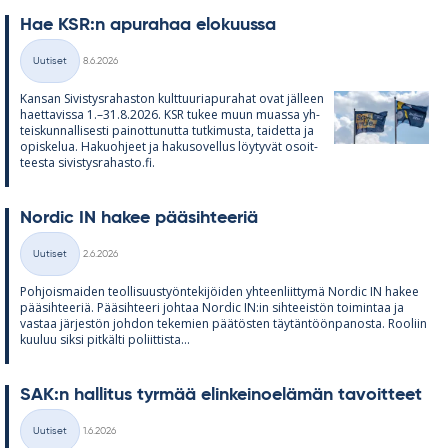
Hae KSR:n apu­ra­haa elo­kuussa
Kirjoitettu
Uutiset
8.6.2026
Kategoriat
Kan­san Si­vis­tys­ra­has­ton kult­tuu­ria­pu­ra­hat ovat jäl­leen
haet­ta­vissa 1.–31.8.2026. KSR tu­kee muun muassa yh­
teis­kun­nal­li­sesti pai­not­tu­nutta tut­ki­musta, tai­detta ja
opis­ke­lua. Ha­kuoh­jeet ja ha­kuso­vel­lus löy­ty­vät osoit­
teesta si­vis­tys­ra­hasto.fi.
Nor­dic IN ha­kee pää­sih­tee­riä
Kirjoitettu
Uutiset
2.6.2026
Kategoriat
Poh­jois­mai­den teol­li­suus­työn­te­ki­jöi­den yh­teen­liit­tymä Nor­dic IN ha­kee
pää­sih­tee­riä. Pää­sih­teeri joh­taa Nor­dic IN:in sih­tee­is­tön toi­min­taa ja
vas­taa jär­jes­tön joh­don te­ke­mien pää­tös­ten täy­tän­töön­pa­nosta. Roo­liin
kuu­luu siksi pit­kälti po­liit­tista...
SAK:n hal­li­tus tyr­mää elin­kei­noe­lä­män ta­voit­teet
Kirjoitettu
Uutiset
1.6.2026
Kategoriat