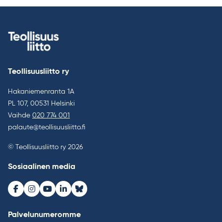
Teollisuusliitto ry
Hakaniemenranta 1A
PL 107, 00531 Helsinki
Vaihde
020 774 001
palaute@teollisuusliitto.fi
© Teollisuusliitto ry 2026
Sosiaalinen media
Facebook
Instagram
Youtube
LinkedIn
Bluesky
Palvelunumeromme