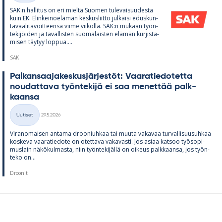
SAK:n hal­li­tus on eri mieltä Suo­men tu­le­vai­suu­desta
kuin EK. Elin­kei­noe­lä­män kes­kus­liitto jul­kaisi edus­kun­
ta­vaa­li­ta­voit­teensa viime vii­kolla. SAK:n mu­kaan työn­
te­ki­jöi­den ja ta­val­lis­ten suo­ma­lais­ten elä­män kur­jis­ta­
mi­sen täy­tyy lop­pua....
SAK
Pal­kan­saa­ja­kes­kus­jär­jes­töt: Vaa­ra­tie­do­tetta
nou­dat­tava työn­te­kijä ei saa me­net­tää palk­
kaansa
Kirjoitettu
Uutiset
29.5.2026
Kategoriat
Vi­ran­omai­sen an­tama droo­niuh­kaa tai muuta va­ka­vaa tur­val­li­suusuh­kaa
kos­keva vaa­ra­tie­dote on otet­tava va­ka­vasti. Jos asiaa kat­soo työ­so­pi­
mus­lain nä­kö­kul­masta, niin työn­te­ki­jällä on oi­keus palk­kaansa, jos työn­
teko on...
Droonit