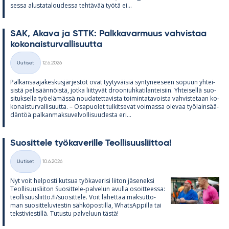
sessa alus­ta­ta­lou­dessa teh­tä­vää työtä ei...
SAK, Akava ja STTK: Palk­ka­var­muus vah­vis­taa
ko­ko­nais­tur­val­li­suutta
Kirjoitettu
Uutiset
12.6.2026
Kategoriat
Pal­kan­saa­ja­kes­kus­jär­jes­töt ovat tyy­ty­väi­siä syn­ty­nee­seen so­puun yh­tei­
sistä pe­li­sään­nöistä, jotka liit­ty­vät droo­niuh­ka­ti­lan­tei­siin. Yh­tei­sellä suo­
si­tuk­sella työ­elä­mässä nou­da­tet­ta­vista toi­min­ta­ta­voista vah­vis­te­taan ko­
ko­nais­tur­val­li­suutta. – Os­a­puo­let tul­kit­se­vat voi­massa ole­vaa työ­lain­sää­
dän­töä pal­kan­mak­su­vel­vol­li­suu­desta eri...
Suo­sit­tele työ­ka­ve­rille Teol­li­suus­liit­toa!
Kirjoitettu
Uutiset
10.6.2026
Kategoriat
Nyt voit hel­posti kut­sua työ­ka­ve­risi lii­ton jä­se­neksi
Teol­li­suus­lii­ton Suo­sit­tele-pal­ve­lun avulla osoit­teessa:
teol­li­suus­liitto.fi/suo­sit­tele. Voit lä­het­tää mak­sut­to­
man suo­sit­te­lu­vies­tin säh­kö­pos­tilla, What­sAp­pilla tai
teks­ti­vies­tillä. Tu­tustu pal­ve­luun tästä!