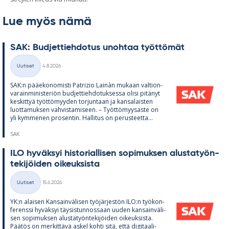
Lue myös nämä
SAK: Bud­jet­tieh­do­tus unoh­taa työt­tö­mät
Kirjoitettu
Uutiset
4.8.2026
Kategoriat
SAK:n pää­e­ko­no­misti Pat­rizio Lainàn mu­kaan val­tion­
va­rain­mi­nis­te­riön bud­jet­tieh­do­tuk­sessa olisi pi­tä­nyt
kes­kit­tyä työt­tö­myy­den tor­jun­taan ja kan­sa­lais­ten
luot­ta­muk­sen vah­vis­ta­mi­seen. – Työt­tö­myy­saste on
yli kym­me­nen pro­sen­tin. Hal­li­tus on pe­rus­teetta...
SAK
ILO hy­väk­syi his­to­rial­li­sen so­pi­muk­sen alus­ta­työn­
te­ki­jöi­den oi­keuk­sista
Kirjoitettu
Uutiset
15.6.2026
Kategoriat
YK:n alai­sen Kan­sain­vä­li­sen työ­jär­jes­tön ILO:n työ­kon­
fe­renssi hy­väk­syi täy­sis­tun­nos­saan uu­den kan­sain­vä­li­
sen so­pi­muk­sen alus­ta­työn­te­ki­jöi­den oi­keuk­sista.
Pää­tös on mer­kit­tävä as­kel kohti sitä, että di­gi­taa­li­