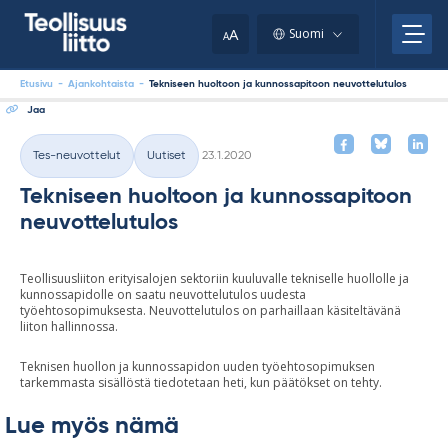
Skip
your
to
A
Suomi
A
content
clipboard.)
Etusivu
-
Ajankohtaista
-
Tekniseen huoltoon ja kunnossapitoon neuvottelutulos
Jaa
Kirjoitettu
Tes-neuvottelut
Uutiset
23.1.2020
Kategoriat
Tekniseen huoltoon ja kunnossapitoon
neuvottelutulos
Teollisuusliiton erityisalojen sektoriin kuuluvalle tekniselle huollolle ja
kunnossapidolle on saatu neuvottelutulos uudesta
työehtosopimuksesta. Neuvottelutulos on parhaillaan käsiteltävänä
liiton hallinnossa.
Teknisen huollon ja kunnossapidon uuden työehtosopimuksen
tarkemmasta sisällöstä tiedotetaan heti, kun päätökset on tehty.
Lue myös nämä