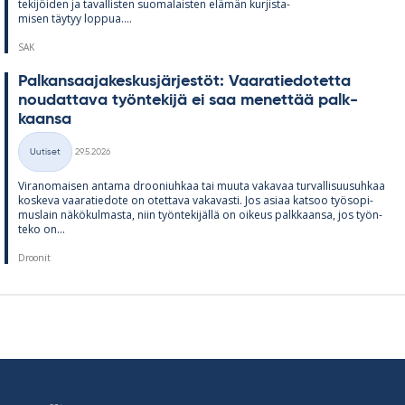
te­ki­jöi­den ja ta­val­lis­ten suo­ma­lais­ten elä­män kur­jis­ta­
mi­sen täy­tyy lop­pua....
SAK
Pal­kan­saa­ja­kes­kus­jär­jes­töt: Vaa­ra­tie­do­tetta
nou­dat­tava työn­te­kijä ei saa me­net­tää palk­
kaansa
Kirjoitettu
Uutiset
29.5.2026
Kategoriat
Vi­ran­omai­sen an­tama droo­niuh­kaa tai muuta va­ka­vaa tur­val­li­suusuh­kaa
kos­keva vaa­ra­tie­dote on otet­tava va­ka­vasti. Jos asiaa kat­soo työ­so­pi­
mus­lain nä­kö­kul­masta, niin työn­te­ki­jällä on oi­keus palk­kaansa, jos työn­
teko on...
Droonit