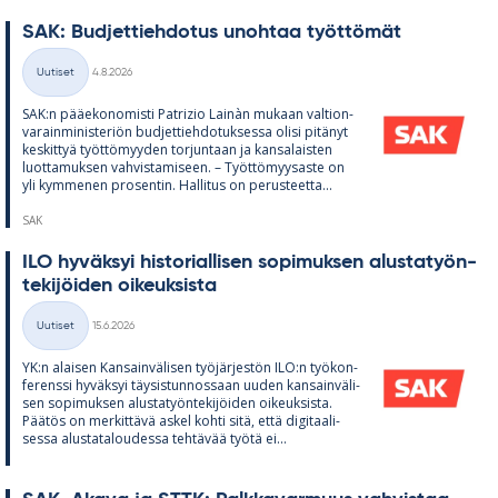
SAK: Bud­jet­tieh­do­tus unoh­taa työt­tö­mät
Kirjoitettu
Uutiset
4.8.2026
Kategoriat
SAK:n pää­e­ko­no­misti Pat­rizio Lainàn mu­kaan val­tion­
va­rain­mi­nis­te­riön bud­jet­tieh­do­tuk­sessa olisi pi­tä­nyt
kes­kit­tyä työt­tö­myy­den tor­jun­taan ja kan­sa­lais­ten
luot­ta­muk­sen vah­vis­ta­mi­seen. – Työt­tö­myy­saste on
yli kym­me­nen pro­sen­tin. Hal­li­tus on pe­rus­teetta...
SAK
ILO hy­väk­syi his­to­rial­li­sen so­pi­muk­sen alus­ta­työn­
te­ki­jöi­den oi­keuk­sista
Kirjoitettu
Uutiset
15.6.2026
Kategoriat
YK:n alai­sen Kan­sain­vä­li­sen työ­jär­jes­tön ILO:n työ­kon­
fe­renssi hy­väk­syi täy­sis­tun­nos­saan uu­den kan­sain­vä­li­
sen so­pi­muk­sen alus­ta­työn­te­ki­jöi­den oi­keuk­sista.
Pää­tös on mer­kit­tävä as­kel kohti sitä, että di­gi­taa­li­
sessa alus­ta­ta­lou­dessa teh­tä­vää työtä ei...