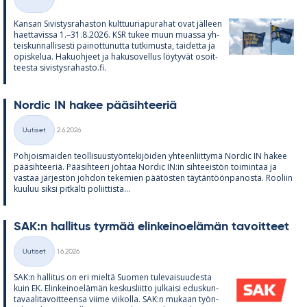
Kategoriat
Kan­san Si­vis­tys­ra­has­ton kult­tuu­ria­pu­ra­hat ovat jäl­leen
haet­ta­vissa 1.–31.8.2026. KSR tu­kee muun muassa yh­
teis­kun­nal­li­sesti pai­not­tu­nutta tut­ki­musta, tai­detta ja
opis­ke­lua. Ha­kuoh­jeet ja ha­kuso­vel­lus löy­ty­vät osoit­
teesta si­vis­tys­ra­hasto.fi.
Nor­dic IN ha­kee pää­sih­tee­riä
Kirjoitettu
Uutiset
2.6.2026
Kategoriat
Poh­jois­mai­den teol­li­suus­työn­te­ki­jöi­den yh­teen­liit­tymä Nor­dic IN ha­kee
pää­sih­tee­riä. Pää­sih­teeri joh­taa Nor­dic IN:in sih­tee­is­tön toi­min­taa ja
vas­taa jär­jes­tön joh­don te­ke­mien pää­tös­ten täy­tän­töön­pa­nosta. Roo­liin
kuu­luu siksi pit­kälti po­liit­tista...
SAK:n hal­li­tus tyr­mää elin­kei­noe­lä­män ta­voit­teet
Kirjoitettu
Uutiset
1.6.2026
Kategoriat
SAK:n hal­li­tus on eri mieltä Suo­men tu­le­vai­suu­desta
kuin EK. Elin­kei­noe­lä­män kes­kus­liitto jul­kaisi edus­kun­
ta­vaa­li­ta­voit­teensa viime vii­kolla. SAK:n mu­kaan työn­