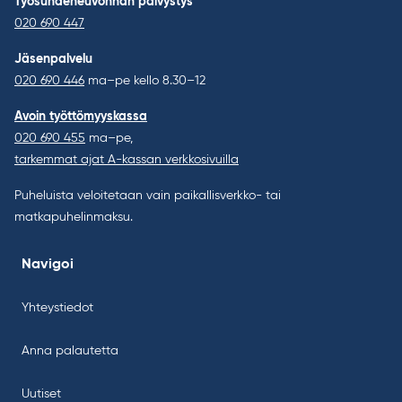
Työsuhdeneuvonnan päivystys
020 690 447
Jäsenpalvelu
020 690 446
ma–pe kello 8.30–12
Avoin työttömyyskassa
020 690 455
ma–pe,
tarkemmat ajat A-kassan verkkosivuilla
Puheluista veloitetaan vain paikallisverkko- tai
matkapuhelinmaksu.
Navigoi
Yhteystiedot
Anna palautetta
Uutiset