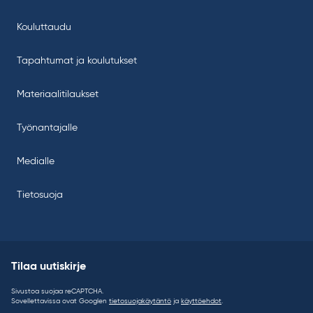
Kouluttaudu
Tapahtumat ja koulutukset
Materiaalitilaukset
Työnantajalle
Medialle
Tietosuoja
Tilaa uutiskirje
Sivustoa suojaa reCAPTCHA.
Sovellettavissa ovat Googlen
tietosuojakäytäntö
ja
käyttöehdot
.