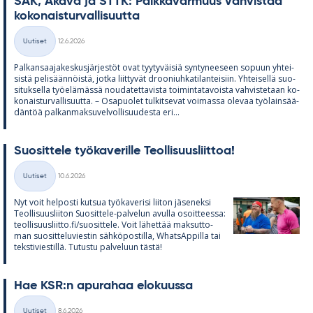
SAK, Akava ja STTK: Palk­ka­var­muus vah­vis­taa
ko­ko­nais­tur­val­li­suutta
Kirjoitettu
Uutiset
12.6.2026
Kategoriat
Pal­kan­saa­ja­kes­kus­jär­jes­töt ovat tyy­ty­väi­siä syn­ty­nee­seen so­puun yh­tei­
sistä pe­li­sään­nöistä, jotka liit­ty­vät droo­niuh­ka­ti­lan­tei­siin. Yh­tei­sellä suo­
si­tuk­sella työ­elä­mässä nou­da­tet­ta­vista toi­min­ta­ta­voista vah­vis­te­taan ko­
ko­nais­tur­val­li­suutta. – Os­a­puo­let tul­kit­se­vat voi­massa ole­vaa työ­lain­sää­
dän­töä pal­kan­mak­su­vel­vol­li­suu­desta eri...
Suo­sit­tele työ­ka­ve­rille Teol­li­suus­liit­toa!
Kirjoitettu
Uutiset
10.6.2026
Kategoriat
Nyt voit hel­posti kut­sua työ­ka­ve­risi lii­ton jä­se­neksi
Teol­li­suus­lii­ton Suo­sit­tele-pal­ve­lun avulla osoit­teessa:
teol­li­suus­liitto.fi/suo­sit­tele. Voit lä­het­tää mak­sut­to­
man suo­sit­te­lu­vies­tin säh­kö­pos­tilla, What­sAp­pilla tai
teks­ti­vies­tillä. Tu­tustu pal­ve­luun tästä!
Hae KSR:n apu­ra­haa elo­kuussa
Kirjoitettu
Uutiset
8.6.2026