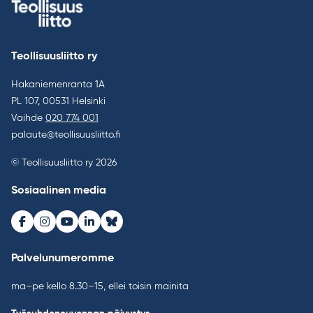
Teollisuusliitto ry
Hakaniemenranta 1A
PL 107, 00531 Helsinki
Vaihde
020 774 001
palaute@teollisuusliitto.fi
© Teollisuusliitto ry 2026
Sosiaalinen media
Facebook
Instagram
Youtube
LinkedIn
Bluesky
Palvelunumeromme
ma–pe kello 8.30–15, ellei toisin mainita