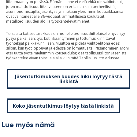
liikkumaan työn perässä. Elämäntilanne ei vielä ehkä ole vakiintunut,
joten mahdollisuus liikkuvuuteen on erilainen kuin perheellisillä ja
asunnonomistajilla. Jäsenkyselyn mukaan yleisimmin kotipaikkaansa
ovat vaihtaneet alle 36-vuotiaat, ammatillisesti koulutetut,
metalliteollisuuden aloilla työskentelevät miehet.
Toisaalta kotiseuturakkaus on monelle teollisuusliittolaiselle hyvä syy
pysyä paikallaan: työ, koti, ikääntyminen ja tottumus kiinnittävät
työntekijät paikkakunnilleen. Muuttoa ei pidetä vaihtoehtona edes
silloin, kun työt loppuvat ja edessä on lomautus tai irtisanominen. Moni
etsii uutta työtä mieluimmin kotiseudulta; osa teollisuusliiton jäsenistä
työskentelee aivan toisella alalla kuin mitä Teollisuusliitto edustaa.
Jäsentutkimuksen kuudes luku löytyy tästä
linkistä
Koko jäsentutkimus löytyy tästä linkistä
Lue myös nämä