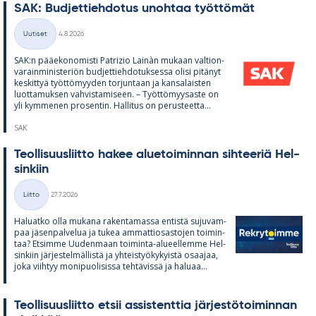
SAK: Bud­jet­tieh­do­tus unoh­taa työt­tö­mät
Kirjoitettu
Uutiset
4.8.2026
Kategoriat
SAK:n pää­e­ko­no­misti Pat­rizio Lainàn mu­kaan val­tion­
va­rain­mi­nis­te­riön bud­jet­tieh­do­tuk­sessa olisi pi­tä­nyt
kes­kit­tyä työt­tö­myy­den tor­jun­taan ja kan­sa­lais­ten
luot­ta­muk­sen vah­vis­ta­mi­seen. – Työt­tö­myy­saste on
yli kym­me­nen pro­sen­tin. Hal­li­tus on pe­rus­teetta...
SAK
Teol­li­suus­liitto ha­kee alue­toi­min­nan sih­tee­riä Hel­
sin­kiin
Kirjoitettu
Liitto
27.7.2026
Kategoriat
Ha­luatko olla mu­kana ra­ken­ta­massa en­tistä su­ju­vam­
paa jä­sen­pal­ve­lua ja tu­kea am­mat­tio­sas­to­jen toi­min­
taa? Et­simme Uu­den­maan toi­minta-alu­eel­lemme Hel­
sin­kiin jär­jes­tel­mäl­listä ja yh­teis­työ­ky­kyistä osaa­jaa,
joka viih­tyy mo­ni­puo­li­sissa teh­tä­vissä ja ha­luaa...
Teol­li­suus­liitto et­sii as­sis­tent­tia jär­jes­tö­toi­min­nan