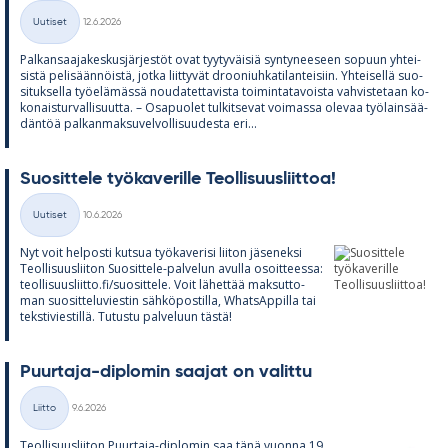
Kirjoitettu
Uutiset
12.6.2026
Kategoriat
Pal­kan­saa­ja­kes­kus­jär­jes­töt ovat tyy­ty­väi­siä syn­ty­nee­seen so­puun yh­tei­
sistä pe­li­sään­nöistä, jotka liit­ty­vät droo­niuh­ka­ti­lan­tei­siin. Yh­tei­sellä suo­
si­tuk­sella työ­elä­mässä nou­da­tet­ta­vista toi­min­ta­ta­voista vah­vis­te­taan ko­
ko­nais­tur­val­li­suutta. – Os­a­puo­let tul­kit­se­vat voi­massa ole­vaa työ­lain­sää­
dän­töä pal­kan­mak­su­vel­vol­li­suu­desta eri...
Suo­sit­tele työ­ka­ve­rille Teol­li­suus­liit­toa!
Kirjoitettu
Uutiset
10.6.2026
Kategoriat
Nyt voit hel­posti kut­sua työ­ka­ve­risi lii­ton jä­se­neksi
Teol­li­suus­lii­ton Suo­sit­tele-pal­ve­lun avulla osoit­teessa:
teol­li­suus­liitto.fi/suo­sit­tele. Voit lä­het­tää mak­sut­to­
man suo­sit­te­lu­vies­tin säh­kö­pos­tilla, What­sAp­pilla tai
teks­ti­vies­tillä. Tu­tustu pal­ve­luun tästä!
Puur­taja-diplo­min saa­jat on va­littu
Kirjoitettu
Liitto
9.6.2026
Kategoriat
Teol­li­suus­lii­ton Puur­taja-diplo­min saa tänä vuonna 19