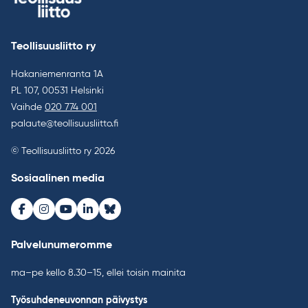
Teollisuusliitto ry
Hakaniemenranta 1A
PL 107, 00531 Helsinki
Vaihde
020 774 001
palaute@teollisuusliitto.fi
© Teollisuusliitto ry 2026
Sosiaalinen media
Facebook
Instagram
Youtube
LinkedIn
Bluesky
Palvelunumeromme
ma–pe kello 8.30–15, ellei toisin mainita
Työsuhdeneuvonnan päivystys