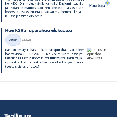
hen­ki­löä. On­nit­te­lut kai­kille va­li­tuille! Diplo­min saa­jille
ja hei­dän am­mat­tio­sas­toil­leen lä­he­te­tään asiasta säh­
kö­pos­tia. Li­säksi Puur­ta­jat saa­vat myö­hem­min ke­sä­
kuussa pos­titse diplo­min...
Hae KSR:n apu­ra­haa elo­kuussa
Kirjoitettu
Uutiset
8.6.2026
Kategoriat
Kan­san Si­vis­tys­ra­has­ton kult­tuu­ria­pu­ra­hat ovat jäl­leen
haet­ta­vissa 1.–31.8.2026. KSR tu­kee muun muassa yh­
teis­kun­nal­li­sesti pai­not­tu­nutta tut­ki­musta, tai­detta ja
opis­ke­lua. Ha­kuoh­jeet ja ha­kuso­vel­lus löy­ty­vät osoit­
teesta si­vis­tys­ra­hasto.fi.