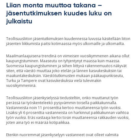
Liian monta muuttoa takana –
jäsentutkimuksen kuudes luku on
julkaistu
Teollisuusliiton jäsentutkimuksen kuudennessa luvussa käsitellään liiton
jäsenten liikkumista paitsi kotimaassa myös ulkomaille ja ulkomailta.
Maailmanlaajuisena trendinä on viimeisen vuosikymmenen aikana ollut
kaupungistuminen. Maaseutu on tyhjentynyt maassa kuin maassa.
Suomessa kaupungistuminen ja siihen liittyvä rakennemuutos näkyvät
siten, että väestö muuttaa joko etelän ja lännen kasvukeskuksiin tai
maakuntakeskuksiin. Väestötutkimusten mukaan pääkaupunkiseutu,
Turku ja Tampere ovat kasvukeskuksia vielä tulevinakin
vuosikymmeninä.
Teollisuusliiton jäsenkyselyssä tiedusteltiin, onko muuttanut työn
perässä tai työskenteleekö pysyvämmin toisella paikkakunnalla.
Vastanneista noin 11 prosenttia kertoo muuttaneensa työn vuoksi.
Lisäksi yli 6 prosenttia vastanneista on harkinnut paikkakunnan vaihtoa
työn vuoksi. Eräs vastaaja kertoi tosin muuttaneensa rakkauden vuoksi,
joten aina työ ei määrää kotipaikkaa.
Etenkin nuoremmat jäsenkyselyyn vastanneet ovat olleet valmiita