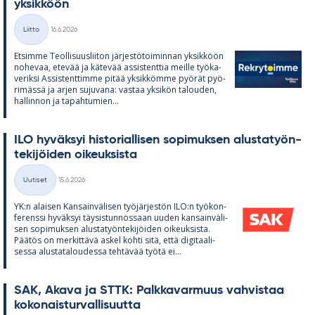
yk­sik­köön
Kirjoitettu
Liitto
16.6.2026
Kategoriat
Et­simme Teol­li­suus­lii­ton jär­jes­tö­toi­min­nan yk­sik­köön
no­he­vaa, ete­vää ja kä­te­vää as­sis­tent­tia meille työ­ka­
ve­riksi As­sis­tent­timme pi­tää yk­sik­kömme pyö­rät pyö­
ri­mässä ja ar­jen su­ju­vana: vas­taa yk­si­kön ta­lou­den,
hal­lin­non ja ta­pah­tu­mien...
ILO hy­väk­syi his­to­rial­li­sen so­pi­muk­sen alus­ta­työn­
te­ki­jöi­den oi­keuk­sista
Kirjoitettu
Uutiset
15.6.2026
Kategoriat
YK:n alai­sen Kan­sain­vä­li­sen työ­jär­jes­tön ILO:n työ­kon­
fe­renssi hy­väk­syi täy­sis­tun­nos­saan uu­den kan­sain­vä­li­
sen so­pi­muk­sen alus­ta­työn­te­ki­jöi­den oi­keuk­sista.
Pää­tös on mer­kit­tävä as­kel kohti sitä, että di­gi­taa­li­
sessa alus­ta­ta­lou­dessa teh­tä­vää työtä ei...
SAK, Akava ja STTK: Palk­ka­var­muus vah­vis­taa
ko­ko­nais­tur­val­li­suutta