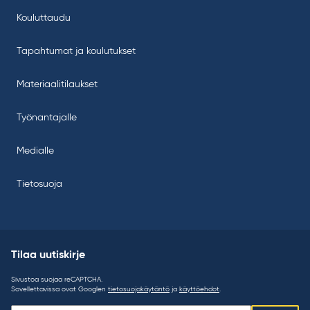
Kouluttaudu
Tapahtumat ja koulutukset
Materiaalitilaukset
Työnantajalle
Medialle
Tietosuoja
Tilaa uutiskirje
Sivustoa suojaa reCAPTCHA.
Sovellettavissa ovat Googlen
tietosuojakäytäntö
ja
käyttöehdot
.