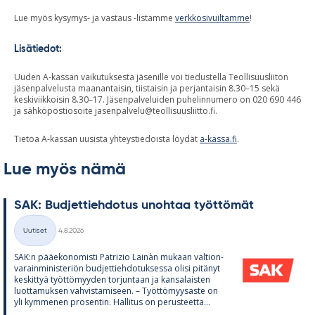
Lue myös kysymys- ja vastaus -listamme
verkkosivuiltamme
!
Lisätiedot:
Uuden A-kassan vaikutuksesta jäsenille voi tiedustella Teollisuusliiton
jäsenpalvelusta maanantaisin, tiistaisin ja perjantaisin 8.30–15 sekä
keskiviikkoisin 8.30–17. Jäsenpalveluiden puhelinnumero on 020 690 446
ja sähköpostiosoite
jasenpalvelu@teollisuusliitto.fi
.
Tietoa A-kassan uusista yhteystiedoista löydät
a-kassa.fi
.
Lue myös nämä
SAK: Bud­jet­tieh­do­tus unoh­taa työt­tö­mät
Kirjoitettu
Uutiset
4.8.2026
Kategoriat
SAK:n pää­e­ko­no­misti Pat­rizio Lainàn mu­kaan val­tion­
va­rain­mi­nis­te­riön bud­jet­tieh­do­tuk­sessa olisi pi­tä­nyt
kes­kit­tyä työt­tö­myy­den tor­jun­taan ja kan­sa­lais­ten
luot­ta­muk­sen vah­vis­ta­mi­seen. – Työt­tö­myy­saste on
yli kym­me­nen pro­sen­tin. Hal­li­tus on pe­rus­teetta...