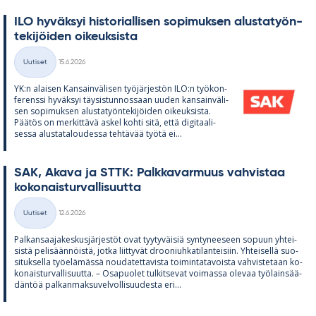
ILO hy­väk­syi his­to­rial­li­sen so­pi­muk­sen alus­ta­työn­
te­ki­jöi­den oi­keuk­sista
Kirjoitettu
Uutiset
15.6.2026
Kategoriat
YK:n alai­sen Kan­sain­vä­li­sen työ­jär­jes­tön ILO:n työ­kon­
fe­renssi hy­väk­syi täy­sis­tun­nos­saan uu­den kan­sain­vä­li­
sen so­pi­muk­sen alus­ta­työn­te­ki­jöi­den oi­keuk­sista.
Pää­tös on mer­kit­tävä as­kel kohti sitä, että di­gi­taa­li­
sessa alus­ta­ta­lou­dessa teh­tä­vää työtä ei...
SAK, Akava ja STTK: Palk­ka­var­muus vah­vis­taa
ko­ko­nais­tur­val­li­suutta
Kirjoitettu
Uutiset
12.6.2026
Kategoriat
Pal­kan­saa­ja­kes­kus­jär­jes­töt ovat tyy­ty­väi­siä syn­ty­nee­seen so­puun yh­tei­
sistä pe­li­sään­nöistä, jotka liit­ty­vät droo­niuh­ka­ti­lan­tei­siin. Yh­tei­sellä suo­
si­tuk­sella työ­elä­mässä nou­da­tet­ta­vista toi­min­ta­ta­voista vah­vis­te­taan ko­
ko­nais­tur­val­li­suutta. – Os­a­puo­let tul­kit­se­vat voi­massa ole­vaa työ­lain­sää­
dän­töä pal­kan­mak­su­vel­vol­li­suu­desta eri...