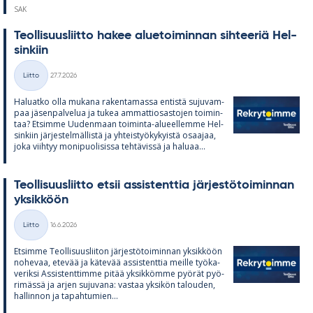
SAK
Teol­li­suus­liitto ha­kee alue­toi­min­nan sih­tee­riä Hel­
sin­kiin
Kirjoitettu
Liitto
27.7.2026
Kategoriat
Ha­luatko olla mu­kana ra­ken­ta­massa en­tistä su­ju­vam­
paa jä­sen­pal­ve­lua ja tu­kea am­mat­tio­sas­to­jen toi­min­
taa? Et­simme Uu­den­maan toi­minta-alu­eel­lemme Hel­
sin­kiin jär­jes­tel­mäl­listä ja yh­teis­työ­ky­kyistä osaa­jaa,
joka viih­tyy mo­ni­puo­li­sissa teh­tä­vissä ja ha­luaa...
Teol­li­suus­liitto et­sii as­sis­tent­tia jär­jes­tö­toi­min­nan
yk­sik­köön
Kirjoitettu
Liitto
16.6.2026
Kategoriat
Et­simme Teol­li­suus­lii­ton jär­jes­tö­toi­min­nan yk­sik­köön
no­he­vaa, ete­vää ja kä­te­vää as­sis­tent­tia meille työ­ka­
ve­riksi As­sis­tent­timme pi­tää yk­sik­kömme pyö­rät pyö­
ri­mässä ja ar­jen su­ju­vana: vas­taa yk­si­kön ta­lou­den,
hal­lin­non ja ta­pah­tu­mien...