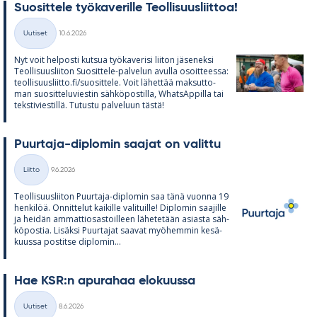
Suo­sit­tele työ­ka­ve­rille Teol­li­suus­liit­toa!
Kirjoitettu
Uutiset
10.6.2026
Kategoriat
Nyt voit hel­posti kut­sua työ­ka­ve­risi lii­ton jä­se­neksi
Teol­li­suus­lii­ton Suo­sit­tele-pal­ve­lun avulla osoit­teessa:
teol­li­suus­liitto.fi/suo­sit­tele. Voit lä­het­tää mak­sut­to­
man suo­sit­te­lu­vies­tin säh­kö­pos­tilla, What­sAp­pilla tai
teks­ti­vies­tillä. Tu­tustu pal­ve­luun tästä!
Puur­taja-diplo­min saa­jat on va­littu
Kirjoitettu
Liitto
9.6.2026
Kategoriat
Teol­li­suus­lii­ton Puur­taja-diplo­min saa tänä vuonna 19
hen­ki­löä. On­nit­te­lut kai­kille va­li­tuille! Diplo­min saa­jille
ja hei­dän am­mat­tio­sas­toil­leen lä­he­te­tään asiasta säh­
kö­pos­tia. Li­säksi Puur­ta­jat saa­vat myö­hem­min ke­sä­
kuussa pos­titse diplo­min...
Hae KSR:n apu­ra­haa elo­kuussa
Kirjoitettu
Uutiset
8.6.2026
Kategoriat