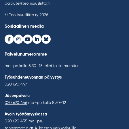
palaute@teollisuusliitto.fi
© Teollisuusliitto ry 2026
Sosiaalinen media
Facebook
Instagram
Youtube
LinkedIn
Bluesky
Palvelunumeromme
ma–pe kello 8.30–15, ellei toisin mainita
Työsuhdeneuvonnan päivystys
020 690 447
Jäsenpalvelu
020 690 446
ma–pe kello 8.30–12
Avoin työttömyyskassa
020 690 455
ma–pe,
tarkemmat ajat A-kassan verkkosivuilla