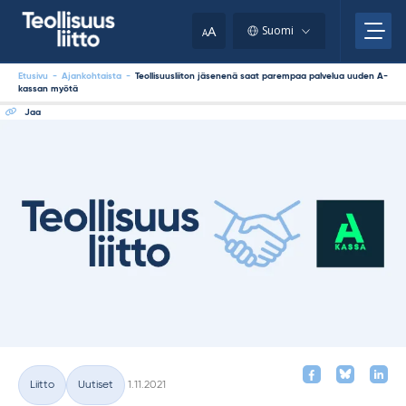
Skip
your
to
A
Suomi
A
content
clipboard.)
Etusivu
-
Ajankohtaista
-
Teollisuusliiton jäsenenä saat parempaa palvelua uuden A-
kassan myötä
Jaa
Kirjoitettu
Liitto
Uutiset
1.11.2021
Kategoriat