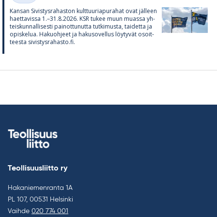
Kan­san Si­vis­tys­ra­has­ton kult­tuu­ria­pu­ra­hat ovat jäl­leen
haet­ta­vissa 1.–31.8.2026. KSR tu­kee muun muassa yh­
teis­kun­nal­li­sesti pai­not­tu­nutta tut­ki­musta, tai­detta ja
opis­ke­lua. Ha­kuoh­jeet ja ha­kuso­vel­lus löy­ty­vät osoit­
teesta si­vis­tys­ra­hasto.fi.
Teollisuusliitto ry
Hakaniemenranta 1A
PL 107, 00531 Helsinki
Vaihde
020 774 001