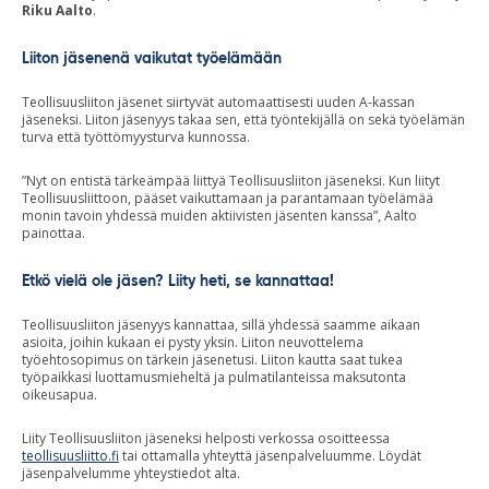
Riku Aalto
.
Liiton jäsenenä vaikutat työelämään
Teollisuusliiton jäsenet siirtyvät automaattisesti uuden A-kassan
jäseneksi. Liiton jäsenyys takaa sen, että työntekijällä on sekä työelämän
turva että työttömyysturva kunnossa.
”Nyt on entistä tärkeämpää liittyä Teollisuusliiton jäseneksi. Kun liityt
Teollisuusliittoon, pääset vaikuttamaan ja parantamaan työelämää
monin tavoin yhdessä muiden aktiivisten jäsenten kanssa”, Aalto
painottaa.
Etkö vielä ole jäsen? Liity heti, se kannattaa!
Teollisuusliiton jäsenyys kannattaa, sillä yhdessä saamme aikaan
asioita, joihin kukaan ei pysty yksin. Liiton neuvottelema
työehtosopimus on tärkein jäsenetusi. Liiton kautta saat tukea
työpaikkasi luottamusmieheltä ja pulmatilanteissa maksutonta
oikeusapua.
Liity Teollisuusliiton jäseneksi helposti verkossa osoitteessa
teollisuusliitto.fi
tai ottamalla yhteyttä jäsenpalveluumme. Löydät
jäsenpalvelumme yhteystiedot alta.