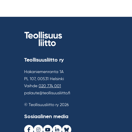
Teollisuusliitto ry
Hakaniemenranta 1A
PL 107, 00531 Helsinki
Vaihde
020 774 001
palaute@teollisuusliitto.fi
© Teollisuusliitto ry 2026
Sosiaalinen media