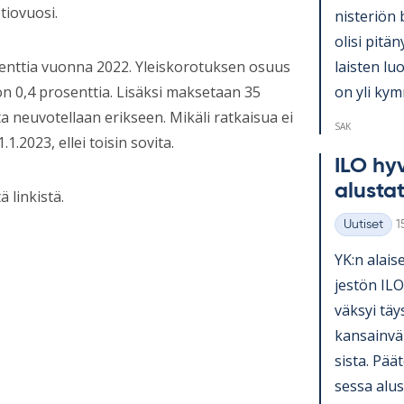
tiovuosi.
nis­te­riön 
olisi pi­tä­
lais­ten lu
enttia vuonna 2022. Yleiskorotuksen osuus
on yli kym­
on 0,4 prosenttia. Lisäksi maksetaan 35
neuvotellaan erikseen. Mikäli ratkaisua ei
SAK
.2023, ellei toisin sovita.
ILO hy­v
alus­ta­
 linkistä.
K
Uutiset
1
Kategoriat
YK:n alai­se
jes­tön ILO
väk­syi täy
kan­sain­vä­
sista. Pää­t
sessa alus­t