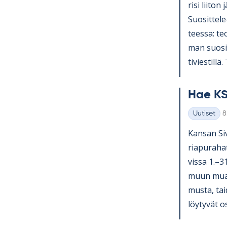
risi lii­ton 
Suo­sit­tel
teessa: teol
man suo­sit­
ti­vies­till
Hae KS
K
Uutiset
8
Kategoriat
Kan­san Si­v
ria­pu­ra­ha
vissa 1.–3
muun muassa
musta, tai­
löy­ty­vät o