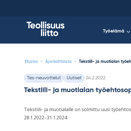
Skip
to
content
Työelämä
Etusivu
-
Ajankohtaista
-
Tekstiili- ja muotialan työ
Kirjoitettu
Tes-neuvottelut
Uutiset
24.2.2022
Kategoriat
Tekstiili- ja muotialan työehtos
Tekstiili- ja muotialalle on solmittu uusi työeh
28.1.2022–31.­1.2024.