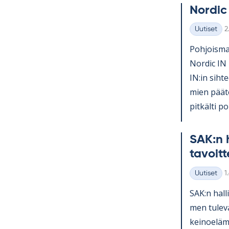
Nor­dic
K
Uutiset
2
Kategoriat
Poh­jois­mai
Nor­dic IN 
IN:in sih­te
mien pää­tö
pit­kälti po­l
SAK:n h
ta­voit­
K
Uutiset
1
Kategoriat
SAK:n hal­l
men tu­le­v
kei­noe­lä­m