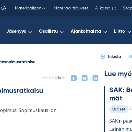
been
A
Materiaalipankki
Materiaalitilaukset
A-kassa
Sopp
A
copied
to
your
Jäsenyys
Osallistu
Ajankohtaista
Liitto
clipboard.)
Tulosta
ehtosopimusratkaisu
Lue myö
Jaa artikkeli:
SAK: Bu
opimusratkaisu
mät
K
tosopimus. Sopimuskausi on
Uutiset
4
Kategoriat
SAK:n pää­e
Lainàn mu­k