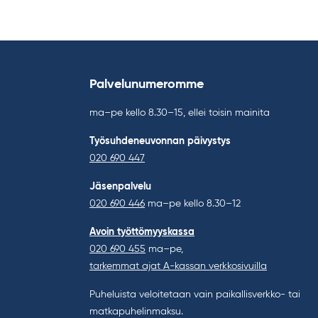
Palvelunumeromme
ma–pe kello 8.30–15, ellei toisin mainita
Työsuhdeneuvonnan päivystys
020 690 447
Jäsenpalvelu
020 690 446
ma–pe kello 8.30–12
Avoin työttömyyskassa
020 690 455
ma–pe,
tarkemmat ajat A-kassan verkkosivuilla
Puheluista veloitetaan vain paikallisverkko- tai
matkapuhelinmaksu.