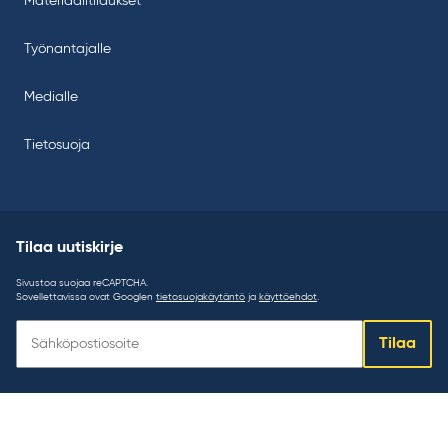
Materiaalitilaukset
Työnantajalle
Medialle
Tietosuoja
Tilaa uutiskirje
Sivustoa suojaa reCAPTCHA.
Sovellettavissa ovat Googlen
tietosuojakäytäntö
ja
käyttöehdot
.
Tilaa
Tilaa
uutiskirje: