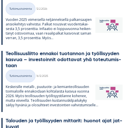
Kirjoitettu
Tutkimustoiminta
12.2.2026
Kategoriat
Vuo­den 2025 vii­mei­sellä nel­jän­nek­sellä pal­kan­saa­jien
an­sio­ke­hi­tys vah­vis­tui. Pal­kat nousi­vat vuo­den­ta­kai­
sesta 3,5 pro­sent­tia. In­flaa­tio ei lop­pu­vuonna hei­ken­
tä­nyt os­to­voi­maa, vaan re­aa­li­pal­kat kas­voi­vat sa­man
ver­ran, 3,5 pro­sent­tia. Myös...
Teol­li­suus­liitto en­na­koi tuo­tan­non ja työl­li­syy­den
kas­vua – in­ves­toin­nit odot­ta­vat yhä to­teu­tu­mis­
taan
Kirjoitettu
Tutkimustoiminta
16.12.2025
Kategoriat
Kes­kei­sille me­talli-, puu­tuote- ja ke­mian­teol­li­suu­den
toi­mia­loille en­na­koi­daan koh­ta­laista kas­vua vuonna
2026. Myös teol­li­suu­den työl­li­syys­ti­lanne ko­he­nee,
mutta vii­veellä. Teol­li­suu­den kus­tan­nus­kil­pai­lu­kyky
säi­lyy hy­vänä ja olo­suh­teet in­ves­toin­tien vah­vis­tu­mi­selle...
Ta­lou­den ja työl­li­syy­den mit­ta­rit: huo­not ajat jat­
ku­vat