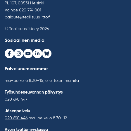
PL 107, 00531 Helsinki
Vaihde
020 774 001
palaute@teollisuusliitto.fi
© Teollisuusliitto ry 2026
Sosiaalinen media
Facebook
Instagram
Youtube
LinkedIn
Bluesky
Palvelunumeromme
ma–pe kello 8.30–15, ellei toisin mainita
Työsuhdeneuvonnan päivystys
020 690 447
Jäsenpalvelu
020 690 446
ma–pe kello 8.30–12
Avoin työttömyyskassa