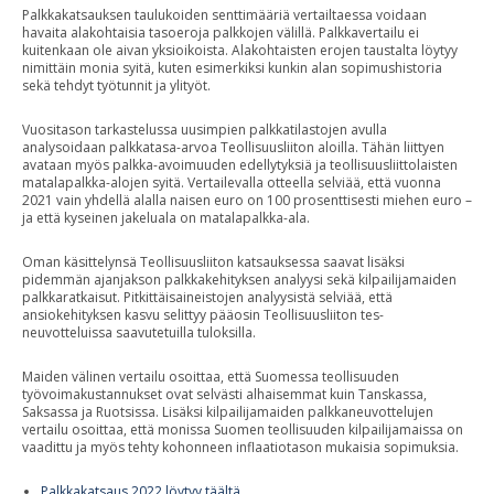
Palkkakatsauksen taulukoiden senttimääriä vertailtaessa voidaan
havaita alakohtaisia tasoeroja palkkojen välillä. Palkkavertailu ei
kuitenkaan ole aivan yksioikoista. Alakohtaisten erojen taustalta löytyy
nimittäin monia syitä, kuten esimerkiksi kunkin alan sopimushistoria
sekä tehdyt työtunnit ja ylityöt.
Vuositason tarkastelussa uusimpien palkkatilastojen avulla
analysoidaan palkkatasa-arvoa Teollisuusliiton aloilla. Tähän liittyen
avataan myös palkka-avoimuuden edellytyksiä ja teollisuusliittolaisten
matalapalkka-alojen syitä. Vertailevalla otteella selviää, että vuonna
2021 vain yhdellä alalla naisen euro on 100 prosenttisesti miehen euro –
ja että kyseinen jakeluala on matalapalkka-ala.
Oman käsittelynsä Teollisuusliiton katsauksessa saavat lisäksi
pidemmän ajanjakson palkkakehityksen analyysi sekä kilpailijamaiden
palkkaratkaisut. Pitkittäisaineistojen analyysistä selviää, että
ansiokehityksen kasvu selittyy pääosin Teollisuusliiton tes-
neuvotteluissa saavutetuilla tuloksilla.
Maiden välinen vertailu osoittaa, että Suomessa teollisuuden
työvoimakustannukset ovat selvästi alhaisemmat kuin Tanskassa,
Saksassa ja Ruotsissa. Lisäksi kilpailijamaiden palkkaneuvottelujen
vertailu osoittaa, että monissa Suomen teollisuuden kilpailijamaissa on
vaadittu ja myös tehty kohonneen inflaatiotason mukaisia sopimuksia.
Palkkakatsaus 2022 löytyy täältä