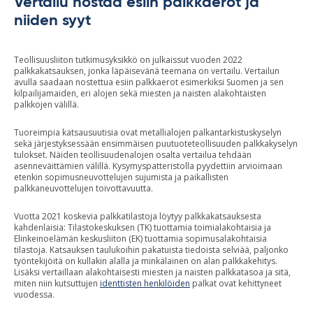
Vertailu nostaa esiin palkkaerot ja
niiden syyt
Teollisuusliiton tutkimusyksikkö on julkaissut vuoden 2022
palkkakatsauksen, jonka läpäisevänä teemana on vertailu. Vertailun
avulla saadaan nostettua esiin palkkaerot esimerkiksi Suomen ja sen
kilpailijamaiden, eri alojen sekä miesten ja naisten alakohtaisten
palkkojen välillä.
Tuoreimpia katsausuutisia ovat metallialojen palkantarkistuskyselyn
sekä järjestyksessään ensimmäisen puutuoteteollisuuden palkkakyselyn
tulokset. Näiden teollisuudenalojen osalta vertailua tehdään
asenneväittämien välillä. Kysymyspatteristolla pyydettiin arvioimaan
etenkin sopimusneuvottelujen sujumista ja paikallisten
palkkaneuvottelujen toivottavuutta.
Vuotta 2021 koskevia palkkatilastoja löytyy palkkakatsauksesta
kahdenlaisia: Tilastokeskuksen (TK) tuottamia toimialakohtaisia ja
Elinkeinoelämän keskusliiton (EK) tuottamia sopimusalakohtaisia
tilastoja. Katsauksen taulukoihin pakatuista tiedoista selviää, paljonko
työntekijöitä on kullakin alalla ja minkälainen on alan palkkakehitys.
Lisäksi vertaillaan alakohtaisesti miesten ja naisten palkkatasoa ja sitä,
miten niin kutsuttujen
identtisten henkilöiden
palkat ovat kehittyneet
vuodessa.