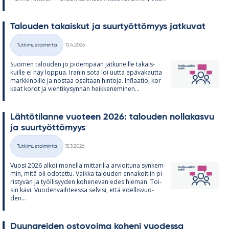
Ta­lou­den ta­kais­kut ja suur­työt­tö­myys jat­ku­vat
Kirjoitettu
Tutkimustoiminta
13.4.2026
Kategoriat
Suo­men ta­lou­den jo pi­dem­pään jat­ku­neille ta­kais­
kuille ei näy lop­pua. Ira­nin sota loi uutta epä­va­kautta
mark­ki­noille ja nos­taa osal­taan hin­toja. In­flaa­tio, kor­
keat ko­rot ja vien­ti­ky­syn­nän heik­ke­ne­mi­nen...
Läh­tö­ti­lanne vuo­teen 2026: ta­lou­den nol­la­kasvu
ja suur­työt­tö­myys
Kirjoitettu
Tutkimustoiminta
13.3.2026
Kategoriat
Vuosi 2026 al­koi mo­nella mit­ta­rilla ar­vioi­tuna syn­kem­
min, mitä oli odo­tettu. Vaikka ta­lou­den en­na­koi­tiin pi­
ris­ty­vän ja työl­li­syy­den ko­he­ne­van edes hie­man. Toi­
sin kävi. Vuo­den­vaih­teessa sel­visi, että edel­lis­vuo­
den...
Duu­na­rei­den os­to­voima ko­heni vuo­dessa