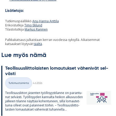
Lisätietoja:
Tutkimuspäällikkö
Anu-Hanna Anttila
Erikoistutkija
Timo Eklund
Tilastotutkija
Markus Raninen
Palkkakatsaus julkaistaan kerran vuodessa syksyllä. Aikaisemmat
katsaukset löytyvät
täältä
.
Lue myös nämä
Teol­li­suus­liit­to­lais­ten lo­mau­tuk­set vä­he­ni­vät sel­
västi
Kirjoitettu
Tutkimustoiminta
4.6.2026
Kategoriat
Teol­li­suus­lii­ton jä­sen­ten työl­li­syys­ti­lanne on pa­ran­tu­
nut sel­västi. Työl­li­syy­den kan­nalta hei­kon al­ku­vuo­den
jäl­keen ti­lanne näyt­tää ko­hen­tu­neen, sillä lo­mau­tet­
tuina ol­leet ovat pa­lan­neet töi­hin. – Teol­li­suus­liit­to­
lais­ten lo­mau­tuk­set vä­he­ni­vät tu­han­nella...