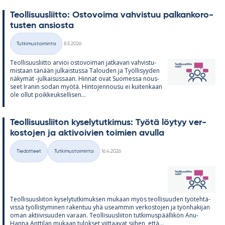
Teol­li­suus­liitto: Os­to­voima vah­vis­tuu pal­kan­ko­ro­
tus­ten an­siosta
Kirjoitettu
Tutkimustoiminta
8.5.2026
Kategoriat
Teol­li­suus­liitto ar­vioi os­to­voi­man jat­ka­van vah­vis­tu­
mis­taan tä­nään jul­kais­tussa Ta­lou­den ja Työl­li­syy­den
nä­ky­mät -jul­kai­sus­saan. Hin­nat ovat Suo­messa nous­
seet Ira­nin so­dan myötä. Hin­to­jen­nousu ei kui­ten­kaan
ole ol­lut poik­keuk­sel­li­sen...
Teol­li­suus­lii­ton ky­se­ly­tut­ki­mus: Työtä löy­tyy ver­
kos­to­jen ja ak­ti­voi­vien toi­mien avulla
Kirjoitettu
Tiedotteet
Tutkimustoiminta
16.4.2026
Kategoriat
Teol­li­suus­lii­ton ky­se­ly­tut­ki­muk­sen mu­kaan myös teol­li­suu­den työ­teh­tä­
vissä työl­lis­ty­mi­nen ra­ken­tuu yhä useam­min ver­kos­to­jen ja työn­ha­ki­jan
oman ak­tii­vi­suu­den va­raan. Teol­li­suus­lii­ton tut­ki­mus­pääl­li­kön Anu-
Hanna Ant­ti­lan mu­kaan tu­lok­set viit­taa­vat sii­hen, että...