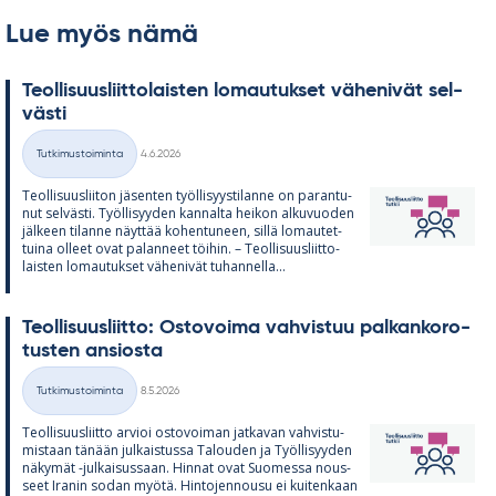
Lue myös nämä
Teol­li­suus­liit­to­lais­ten lo­mau­tuk­set vä­he­ni­vät sel­
västi
Kirjoitettu
Tutkimustoiminta
4.6.2026
Kategoriat
Teol­li­suus­lii­ton jä­sen­ten työl­li­syys­ti­lanne on pa­ran­tu­
nut sel­västi. Työl­li­syy­den kan­nalta hei­kon al­ku­vuo­den
jäl­keen ti­lanne näyt­tää ko­hen­tu­neen, sillä lo­mau­tet­
tuina ol­leet ovat pa­lan­neet töi­hin. – Teol­li­suus­liit­to­
lais­ten lo­mau­tuk­set vä­he­ni­vät tu­han­nella...
Teol­li­suus­liitto: Os­to­voima vah­vis­tuu pal­kan­ko­ro­
tus­ten an­siosta
Kirjoitettu
Tutkimustoiminta
8.5.2026
Kategoriat
Teol­li­suus­liitto ar­vioi os­to­voi­man jat­ka­van vah­vis­tu­
mis­taan tä­nään jul­kais­tussa Ta­lou­den ja Työl­li­syy­den
nä­ky­mät -jul­kai­sus­saan. Hin­nat ovat Suo­messa nous­
seet Ira­nin so­dan myötä. Hin­to­jen­nousu ei kui­ten­kaan