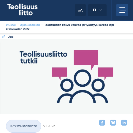
Skip
your
to
A
FI
A
content
clipboard.)
Etusivu
-
Ajankohtaista
-
Teollisuuden kasvu vahvaa ja työllisyys korkea läpi
kriisivuoden 2022
Jaa
Kirjoitettu
Tutkimustoiminta
19.1.2023
Kategoriat