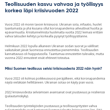
Teollisuuden kasvu vahvaa ja työllisyys
korkea läpi kriisivuoden 2022
Vuosi 2022 oli monin tavoin kriisivuosi. Ukrainan sota, inflaatio, huolet
taantumasta ja yhä kiusana ollut koronapandemia aiheuttivat huolta ja
epävarmuutta. Kriisitunnelmista huolimatta vuotta 2022 leimasi erittäin
vahva talouden kehitys ja korkealla pysynyt työllisyystilanne.
Helmikuun 2022 lopulla alkaneen Ukrainan sodan suorat ja välilliset
vaikutukset jäivät Suomessa ennustettua pienemmiksi. Teollisuuden
kannattavuus oli huipputasolla. Taantumaa ennustettiin tulevaksi, mutta
vuonna 2022 ennusteet eivät ehtineet toteutua.
Miksi Suomen teollisuus selvisi kriisivuodesta 2022 näin hyvin?
Vuosi 2022 oli kolmas poikkeusvuosi peräjälkeen, eikä koronapandemia
näytä vieläkään hellittäneen. Ukrainan sotaa on käyty pian vuosi.
2022 kriisivuodesta selviämisen avainsanat ovat joustavuus ja resilienssi
(palautumiskyky).
Teollisuuden työntekijöiden joustavuus ja teollisuusyritysten vahva
palautumiskyky ovat kantaneet Suomen taloutta kriisivuosien läpi. Siitä