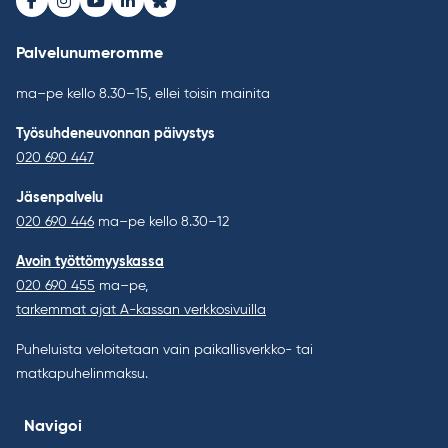
Facebook
Instagram
Youtube
LinkedIn
Bluesky
Palvelunumeromme
ma–pe kello 8.30–15, ellei toisin mainita
Työsuhdeneuvonnan päivystys
020 690 447
Jäsenpalvelu
020 690 446
ma–pe kello 8.30–12
Avoin työttömyyskassa
020 690 455
ma–pe,
tarkemmat ajat A-kassan verkkosivuilla
Puheluista veloitetaan vain paikallisverkko- tai
matkapuhelinmaksu.
Navigoi