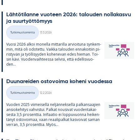
Läh­tö­ti­lanne vuo­teen 2026: ta­lou­den nol­la­kasvu
ja suur­työt­tö­myys
Kirjoitettu
Tutkimustoiminta
13.3.2026
Kategoriat
Vuosi 2026 al­koi mo­nella mit­ta­rilla ar­vioi­tuna syn­kem­
min, mitä oli odo­tettu. Vaikka ta­lou­den en­na­koi­tiin pi­
ris­ty­vän ja työl­li­syy­den ko­he­ne­van edes hie­man. Toi­
sin kävi. Vuo­den­vaih­teessa sel­visi, että edel­lis­vuo­
den...
Duu­na­rei­den os­to­voima ko­heni vuo­dessa
Kirjoitettu
Tutkimustoiminta
12.2.2026
Kategoriat
Vuo­den 2025 vii­mei­sellä nel­jän­nek­sellä pal­kan­saa­jien
an­sio­ke­hi­tys vah­vis­tui. Pal­kat nousi­vat vuo­den­ta­kai­
sesta 3,5 pro­sent­tia. In­flaa­tio ei lop­pu­vuonna hei­ken­
tä­nyt os­to­voi­maa, vaan re­aa­li­pal­kat kas­voi­vat sa­man
ver­ran, 3,5 pro­sent­tia. Myös...