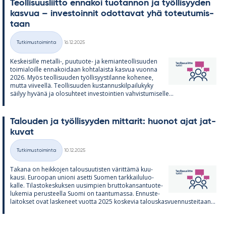
Teol­li­suus­liitto en­na­koi tuo­tan­non ja työl­li­syy­den
kas­vua – in­ves­toin­nit odot­ta­vat yhä to­teu­tu­mis­
taan
Kirjoitettu
Tutkimustoiminta
16.12.2025
Kategoriat
Kes­kei­sille me­talli-, puu­tuote- ja ke­mian­teol­li­suu­den
toi­mia­loille en­na­koi­daan koh­ta­laista kas­vua vuonna
2026. Myös teol­li­suu­den työl­li­syys­ti­lanne ko­he­nee,
mutta vii­veellä. Teol­li­suu­den kus­tan­nus­kil­pai­lu­kyky
säi­lyy hy­vänä ja olo­suh­teet in­ves­toin­tien vah­vis­tu­mi­selle...
Ta­lou­den ja työl­li­syy­den mit­ta­rit: huo­not ajat jat­
ku­vat
Kirjoitettu
Tutkimustoiminta
10.12.2025
Kategoriat
Ta­kana on heik­ko­jen ta­lous­uu­tis­ten vä­rit­tämä kuu­
kausi. Eu­roo­pan unioni asetti Suo­men tark­kai­lu­luo­
kalle. Ti­las­to­kes­kuk­sen uusim­pien brut­to­kan­san­tuo­te­
lu­ke­mia pe­rus­teella Suomi on taan­tu­massa. En­nus­te­
lai­tok­set ovat las­ke­neet vuotta 2025 kos­ke­via ta­lous­kas­vuen­nus­tei­taan...