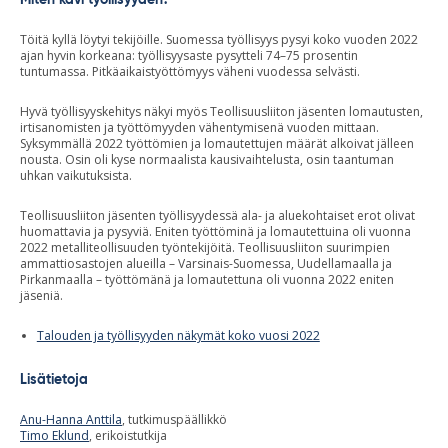
Miten kävi työllisyyden?
Töitä kyllä löytyi tekijöille. Suomessa työllisyys pysyi koko vuoden 2022
ajan hyvin korkeana: työllisyysaste pysytteli 74–75 prosentin
tuntumassa. Pitkäaikaistyöttömyys väheni vuodessa selvästi.
Hyvä työllisyyskehitys näkyi myös Teollisuusliiton jäsenten lomautusten,
irtisanomisten ja työttömyyden vähentymisenä vuoden mittaan.
Syksymmällä 2022 työttömien ja lomautettujen määrät alkoivat jälleen
nousta. Osin oli kyse normaalista kausivaihtelusta, osin taantuman
uhkan vaikutuksista.
Teollisuusliiton jäsenten työllisyydessä ala- ja aluekohtaiset erot olivat
huomattavia ja pysyviä. Eniten työttöminä ja lomautettuina oli vuonna
2022 metalliteollisuuden työntekijöitä. Teollisuusliiton suurimpien
ammattiosastojen alueilla – Varsinais-Suomessa, Uudellamaalla ja
Pirkanmaalla – työttömänä ja lomautettuna oli vuonna 2022 eniten
jäseniä.
Talouden ja työllisyyden näkymät koko vuosi 2022
Lisätietoja
Anu-Hanna Anttila
, tutkimuspäällikkö
Timo Eklund
, erikoistutkija