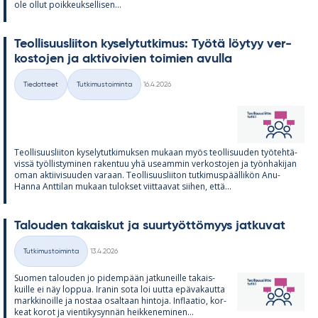
ole ol­lut poik­keuk­sel­li­sen...
Teol­li­suus­lii­ton ky­se­ly­tut­ki­mus: Työtä löy­tyy ver­
kos­to­jen ja ak­ti­voi­vien toi­mien avulla
Kirjoitettu
Tiedotteet
Tutkimustoiminta
16.4.2026
Kategoriat
Teol­li­suus­lii­ton ky­se­ly­tut­ki­muk­sen mu­kaan myös teol­li­suu­den työ­teh­tä­
vissä työl­lis­ty­mi­nen ra­ken­tuu yhä useam­min ver­kos­to­jen ja työn­ha­ki­jan
oman ak­tii­vi­suu­den va­raan. Teol­li­suus­lii­ton tut­ki­mus­pääl­li­kön Anu-
Hanna Ant­ti­lan mu­kaan tu­lok­set viit­taa­vat sii­hen, että...
Ta­lou­den ta­kais­kut ja suur­työt­tö­myys jat­ku­vat
Kirjoitettu
Tutkimustoiminta
13.4.2026
Kategoriat
Suo­men ta­lou­den jo pi­dem­pään jat­ku­neille ta­kais­
kuille ei näy lop­pua. Ira­nin sota loi uutta epä­va­kautta
mark­ki­noille ja nos­taa osal­taan hin­toja. In­flaa­tio, kor­
keat ko­rot ja vien­ti­ky­syn­nän heik­ke­ne­mi­nen...