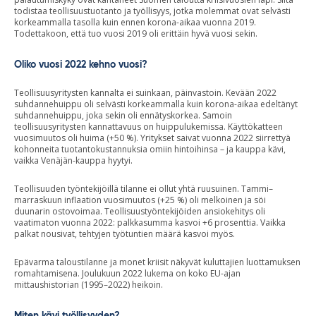
todistaa teollisuustuotanto ja työllisyys, jotka molemmat ovat selvästi
korkeammalla tasolla kuin ennen korona-aikaa vuonna 2019.
Todettakoon, että tuo vuosi 2019 oli erittäin hyvä vuosi sekin.
Oliko vuosi 2022 kehno vuosi?
Teollisuusyritysten kannalta ei suinkaan, päinvastoin. Kevään 2022
suhdannehuippu oli selvästi korkeammalla kuin korona-aikaa edeltänyt
suhdannehuippu, joka sekin oli ennätyskorkea. Samoin
teollisuusyritysten kannattavuus on huippulukemissa. Käyttökatteen
vuosimuutos oli huima (+50 %). Yritykset saivat vuonna 2022 siirrettyä
kohonneita tuotantokustannuksia omiin hintoihinsa – ja kauppa kävi,
vaikka Venäjän-kauppa hyytyi.
Teollisuuden työntekijöillä tilanne ei ollut yhtä ruusuinen. Tammi–
marraskuun inflaation vuosimuutos (+25 %) oli melkoinen ja söi
duunarin ostovoimaa. Teollisuustyöntekijöiden ansiokehitys oli
vaatimaton vuonna 2022: palkkasumma kasvoi +6 prosenttia. Vaikka
palkat nousivat, tehtyjen työtuntien määrä kasvoi myös.
Epävarma taloustilanne ja monet kriisit näkyvät kuluttajien luottamuksen
romahtamisena. Joulukuun 2022 lukema on koko EU-ajan
mittaushistorian (1995–2022) heikoin.