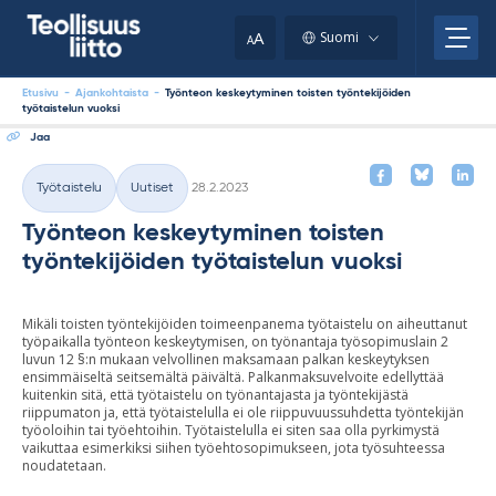
Skip
your
to
A
Suomi
A
content
clipboard.)
Etusivu
-
Ajankohtaista
-
Työnteon keskeytyminen toisten työntekijöiden
työtaistelun vuoksi
Jaa
Kirjoitettu
Työtaistelu
Uutiset
28.2.2023
Kategoriat
Työnteon keskeytyminen toisten
työntekijöiden työtaistelun vuoksi
Mikäli toisten työntekijöiden toimeenpanema työtaistelu on aiheuttanut
työpaikalla työnteon keskeytymisen, on työnantaja työsopimuslain 2
luvun 12 §:n mukaan velvollinen maksamaan palkan keskeytyksen
ensimmäiseltä seitsemältä päivältä. Palkanmaksuvelvoite edellyttää
kuitenkin sitä, että työtaistelu on työnantajasta ja työntekijästä
riippumaton ja, että työtaistelulla ei ole riippuvuussuhdetta työntekijän
työoloihin tai työehtoihin. Työtaistelulla ei siten saa olla pyrkimystä
vaikuttaa esimerkiksi siihen työehtosopimukseen, jota työsuhteessa
noudatetaan.