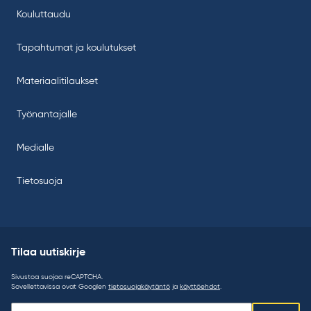
Kouluttaudu
Tapahtumat ja koulutukset
Materiaalitilaukset
Työnantajalle
Medialle
Tietosuoja
Tilaa uutiskirje
Sivustoa suojaa reCAPTCHA.
Sovellettavissa ovat Googlen
tietosuojakäytäntö
ja
käyttöehdot
.
Tilaa