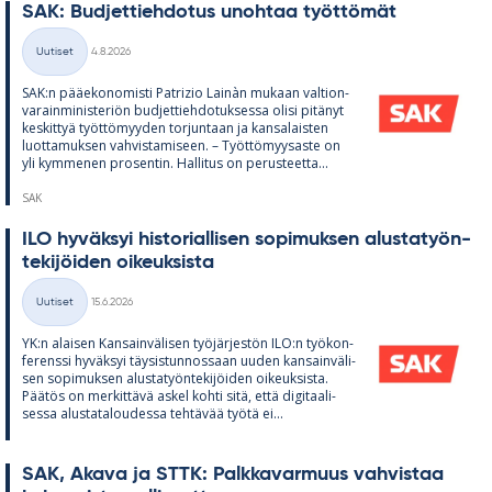
SAK: Bud­jet­tieh­do­tus unoh­taa työt­tö­mät
Kirjoitettu
Uutiset
4.8.2026
Kategoriat
SAK:n pää­e­ko­no­misti Pat­rizio Lainàn mu­kaan val­tion­
va­rain­mi­nis­te­riön bud­jet­tieh­do­tuk­sessa olisi pi­tä­nyt
kes­kit­tyä työt­tö­myy­den tor­jun­taan ja kan­sa­lais­ten
luot­ta­muk­sen vah­vis­ta­mi­seen. – Työt­tö­myy­saste on
yli kym­me­nen pro­sen­tin. Hal­li­tus on pe­rus­teetta...
SAK
ILO hy­väk­syi his­to­rial­li­sen so­pi­muk­sen alus­ta­työn­
te­ki­jöi­den oi­keuk­sista
Kirjoitettu
Uutiset
15.6.2026
Kategoriat
YK:n alai­sen Kan­sain­vä­li­sen työ­jär­jes­tön ILO:n työ­kon­
fe­renssi hy­väk­syi täy­sis­tun­nos­saan uu­den kan­sain­vä­li­
sen so­pi­muk­sen alus­ta­työn­te­ki­jöi­den oi­keuk­sista.
Pää­tös on mer­kit­tävä as­kel kohti sitä, että di­gi­taa­li­
sessa alus­ta­ta­lou­dessa teh­tä­vää työtä ei...
SAK, Akava ja STTK: Palk­ka­var­muus vah­vis­taa