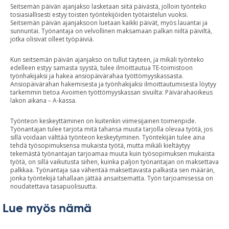
Seitsemän päivän ajanjakso lasketaan siitä päivästä, jolloin työnteko
tosiasiallisesti estyy toisten työntekijöiden työtaistelun vuoksi.
Seitsemän päivän ajanjaksoon luetaan kaikki päivät, myös lauantai ja
sunnuntai. Työnantaja on velvollinen maksamaan palkan niiltä päiviltä,
jotka olisivat olleet työpäiviä.
Kun seitsemän päivän ajanjakso on tullut täyteen, ja mikäli työnteko
edelleen estyy samasta syystä, tulee ilmoittautua TE-toimistoon
työnhakijaksi ja hakea ansiopäivärahaa työttömyyskassasta.
Ansiopäivärahan hakemisesta ja työnhakijaksi ilmoittautumisesta löytyy
tarkemmin tietoa Avoimen työttömyyskassan sivuilta: Päivärahaoikeus
lakon aikana – A-kassa.
Työnteon keskeyttäminen on kuitenkin viimesijainen toimenpide.
Työnantajan tulee tarjota mitä tahansa muuta tarjolla olevaa työtä, jos
sillä voidaan välttää työnteon keskeytyminen. Työntekijän tulee aina
tehdä työsopimuksensa mukaista työtä, mutta mikäli kieltäytyy
tekemästä työnantajan tarjoamaa muuta kuin työsopimuksen mukaista
työtä, on sillä vaikutusta siihen, kuinka paljon työnantajan on maksettava
palkkaa. Työnantaja saa vähentää maksettavasta palkasta sen määrän,
jonka työntekijä tahallaan jättää ansaitsematta. Työn tarjoamisessa on
noudatettava tasapuolisuutta.
Lue myös nämä