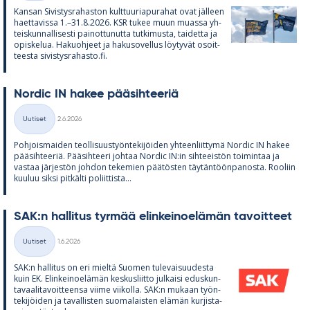
Kan­san Si­vis­tys­ra­has­ton kult­tuu­ria­pu­ra­hat ovat jäl­leen
haet­ta­vissa 1.–31.8.2026. KSR tu­kee muun muassa yh­
teis­kun­nal­li­sesti pai­not­tu­nutta tut­ki­musta, tai­detta ja
opis­ke­lua. Ha­kuoh­jeet ja ha­kuso­vel­lus löy­ty­vät osoit­
teesta si­vis­tys­ra­hasto.fi.
Nor­dic IN ha­kee pää­sih­tee­riä
Kirjoitettu
Uutiset
2.6.2026
Kategoriat
Poh­jois­mai­den teol­li­suus­työn­te­ki­jöi­den yh­teen­liit­tymä Nor­dic IN ha­kee
pää­sih­tee­riä. Pää­sih­teeri joh­taa Nor­dic IN:in sih­tee­is­tön toi­min­taa ja
vas­taa jär­jes­tön joh­don te­ke­mien pää­tös­ten täy­tän­töön­pa­nosta. Roo­liin
kuu­luu siksi pit­kälti po­liit­tista...
SAK:n hal­li­tus tyr­mää elin­kei­noe­lä­män ta­voit­teet
Kirjoitettu
Uutiset
1.6.2026
Kategoriat
SAK:n hal­li­tus on eri mieltä Suo­men tu­le­vai­suu­desta
kuin EK. Elin­kei­noe­lä­män kes­kus­liitto jul­kaisi edus­kun­
ta­vaa­li­ta­voit­teensa viime vii­kolla. SAK:n mu­kaan työn­
te­ki­jöi­den ja ta­val­lis­ten suo­ma­lais­ten elä­män kur­jis­ta­