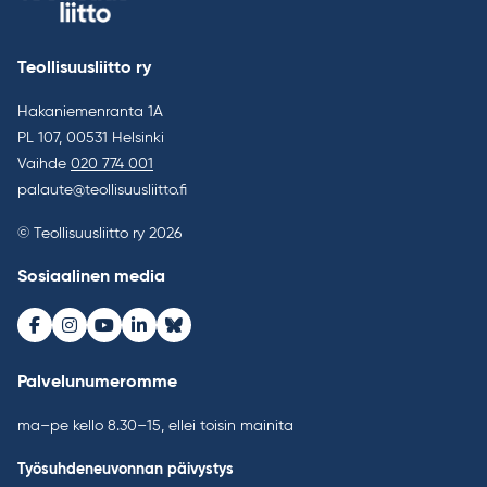
Teollisuusliitto ry
Hakaniemenranta 1A
PL 107, 00531 Helsinki
Vaihde
020 774 001
palaute@teollisuusliitto.fi
© Teollisuusliitto ry 2026
Sosiaalinen media
Facebook
Instagram
Youtube
LinkedIn
Bluesky
Palvelunumeromme
ma–pe kello 8.30–15, ellei toisin mainita
Työsuhdeneuvonnan päivystys