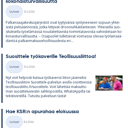
ko­ko­nais­tur­val­li­suutta
Kirjoitettu
Uutiset
12.6.2026
Kategoriat
Pal­kan­saa­ja­kes­kus­jär­jes­töt ovat tyy­ty­väi­siä syn­ty­nee­seen so­puun yh­tei­
sistä pe­li­sään­nöistä, jotka liit­ty­vät droo­niuh­ka­ti­lan­tei­siin. Yh­tei­sellä suo­
si­tuk­sella työ­elä­mässä nou­da­tet­ta­vista toi­min­ta­ta­voista vah­vis­te­taan ko­
ko­nais­tur­val­li­suutta. – Os­a­puo­let tul­kit­se­vat voi­massa ole­vaa työ­lain­sää­
dän­töä pal­kan­mak­su­vel­vol­li­suu­desta eri...
Suo­sit­tele työ­ka­ve­rille Teol­li­suus­liit­toa!
Kirjoitettu
Uutiset
10.6.2026
Kategoriat
Nyt voit hel­posti kut­sua työ­ka­ve­risi lii­ton jä­se­neksi
Teol­li­suus­lii­ton Suo­sit­tele-pal­ve­lun avulla osoit­teessa:
teol­li­suus­liitto.fi/suo­sit­tele. Voit lä­het­tää mak­sut­to­
man suo­sit­te­lu­vies­tin säh­kö­pos­tilla, What­sAp­pilla tai
teks­ti­vies­tillä. Tu­tustu pal­ve­luun tästä!
Hae KSR:n apu­ra­haa elo­kuussa
Kirjoitettu
Uutiset
8.6.2026
Kategoriat