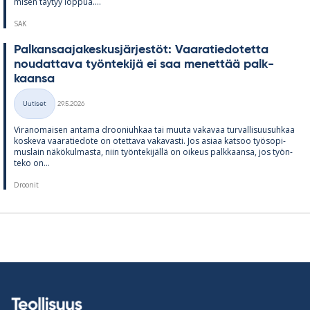
mi­sen täy­tyy lop­pua....
SAK
Pal­kan­saa­ja­kes­kus­jär­jes­töt: Vaa­ra­tie­do­tetta
nou­dat­tava työn­te­kijä ei saa me­net­tää palk­
kaansa
Kirjoitettu
Uutiset
29.5.2026
Kategoriat
Vi­ran­omai­sen an­tama droo­niuh­kaa tai muuta va­ka­vaa tur­val­li­suusuh­kaa
kos­keva vaa­ra­tie­dote on otet­tava va­ka­vasti. Jos asiaa kat­soo työ­so­pi­
mus­lain nä­kö­kul­masta, niin työn­te­ki­jällä on oi­keus palk­kaansa, jos työn­
teko on...
Droonit