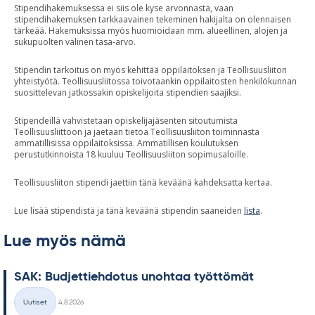
Stipendihakemuksessa ei siis ole kyse arvonnasta, vaan
stipendihakemuksen tarkkaavainen tekeminen hakijalta on olennaisen
tärkeää. Hakemuksissa myös huomioidaan mm. alueellinen, alojen ja
sukupuolten välinen tasa-arvo.
Stipendin tarkoitus on myös kehittää oppilaitoksen ja Teollisuusliiton
yhteistyötä. Teollisuusliitossa toivotaankin oppilaitosten henkilökunnan
suosittelevan jatkossakin opiskelijoita stipendien saajiksi.
Stipendeillä vahvistetaan opiskelijajäsenten sitoutumista
Teollisuusliittoon ja jaetaan tietoa Teollisuusliiton toiminnasta
ammatillisissa oppilaitoksissa. Ammatillisen koulutuksen
perustutkinnoista 18 kuuluu Teollisuusliiton sopimusaloille.
Teollisuusliiton stipendi jaettiin tänä keväänä kahdeksatta kertaa.
Lue lisää stipendistä ja tänä keväänä stipendin saaneiden
lista
.
Lue myös nämä
SAK: Bud­jet­tieh­do­tus unoh­taa työt­tö­mät
Kirjoitettu
Uutiset
4.8.2026
Kategoriat