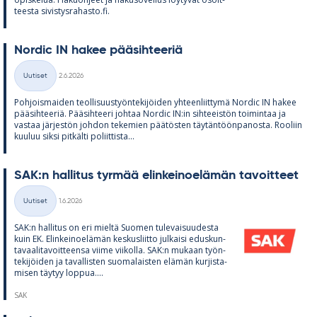
teesta si­vis­tys­ra­hasto.fi.
Nor­dic IN ha­kee pää­sih­tee­riä
Kirjoitettu
Uutiset
2.6.2026
Kategoriat
Poh­jois­mai­den teol­li­suus­työn­te­ki­jöi­den yh­teen­liit­tymä Nor­dic IN ha­kee
pää­sih­tee­riä. Pää­sih­teeri joh­taa Nor­dic IN:in sih­tee­is­tön toi­min­taa ja
vas­taa jär­jes­tön joh­don te­ke­mien pää­tös­ten täy­tän­töön­pa­nosta. Roo­liin
kuu­luu siksi pit­kälti po­liit­tista...
SAK:n hal­li­tus tyr­mää elin­kei­noe­lä­män ta­voit­teet
Kirjoitettu
Uutiset
1.6.2026
Kategoriat
SAK:n hal­li­tus on eri mieltä Suo­men tu­le­vai­suu­desta
kuin EK. Elin­kei­noe­lä­män kes­kus­liitto jul­kaisi edus­kun­
ta­vaa­li­ta­voit­teensa viime vii­kolla. SAK:n mu­kaan työn­
te­ki­jöi­den ja ta­val­lis­ten suo­ma­lais­ten elä­män kur­jis­ta­
mi­sen täy­tyy lop­pua....
SAK