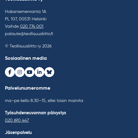
Hakaniemenranta 1A
PL 107, 00531 Helsinki
Vaihde
020 774 001
palaute@teollisuusliitto.fi
© Teollisuusliitto ry 2026
Sosiaalinen media
Facebook
Instagram
Youtube
LinkedIn
Bluesky
Palvelunumeromme
ma–pe kello 8.30–15, ellei toisin mainita
Työsuhdeneuvonnan päivystys
020 690 447
Jäsenpalvelu