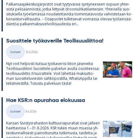
Pal­kan­saa­ja­kes­kus­jär­jes­töt ovat tyy­ty­väi­siä syn­ty­nee­seen so­puun yh­tei­
sistä pe­li­sään­nöistä, jotka liit­ty­vät droo­niuh­ka­ti­lan­tei­siin. Yh­tei­sellä suo­
si­tuk­sella työ­elä­mässä nou­da­tet­ta­vista toi­min­ta­ta­voista vah­vis­te­taan ko­
ko­nais­tur­val­li­suutta. – Os­a­puo­let tul­kit­se­vat voi­massa ole­vaa työ­lain­sää­
dän­töä pal­kan­mak­su­vel­vol­li­suu­desta eri...
Suo­sit­tele työ­ka­ve­rille Teol­li­suus­liit­toa!
Kirjoitettu
Uutiset
10.6.2026
Kategoriat
Nyt voit hel­posti kut­sua työ­ka­ve­risi lii­ton jä­se­neksi
Teol­li­suus­lii­ton Suo­sit­tele-pal­ve­lun avulla osoit­teessa:
teol­li­suus­liitto.fi/suo­sit­tele. Voit lä­het­tää mak­sut­to­
man suo­sit­te­lu­vies­tin säh­kö­pos­tilla, What­sAp­pilla tai
teks­ti­vies­tillä. Tu­tustu pal­ve­luun tästä!
Hae KSR:n apu­ra­haa elo­kuussa
Kirjoitettu
Uutiset
8.6.2026
Kategoriat
Kan­san Si­vis­tys­ra­has­ton kult­tuu­ria­pu­ra­hat ovat jäl­leen
haet­ta­vissa 1.–31.8.2026. KSR tu­kee muun muassa yh­
teis­kun­nal­li­sesti pai­not­tu­nutta tut­ki­musta, tai­detta ja
opis­ke­lua. Ha­kuoh­jeet ja ha­kuso­vel­lus löy­ty­vät osoit­