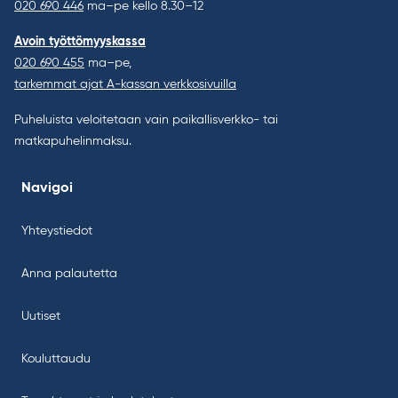
020 690 446
ma–pe kello 8.30–12
Avoin työttömyyskassa
020 690 455
ma–pe,
tarkemmat ajat A-kassan verkkosivuilla
Puheluista veloitetaan vain paikallisverkko- tai
matkapuhelinmaksu.
Navigoi
Yhteystiedot
Anna palautetta
Uutiset
Kouluttaudu