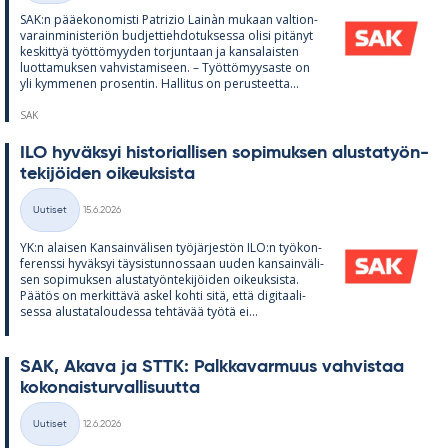
SAK:n pää­e­ko­no­misti Pat­rizio Lainàn mu­kaan val­tion­
va­rain­mi­nis­te­riön bud­jet­tieh­do­tuk­sessa olisi pi­tä­nyt
kes­kit­tyä työt­tö­myy­den tor­jun­taan ja kan­sa­lais­ten
luot­ta­muk­sen vah­vis­ta­mi­seen. – Työt­tö­myy­saste on
yli kym­me­nen pro­sen­tin. Hal­li­tus on pe­rus­teetta...
SAK
ILO hy­väk­syi his­to­rial­li­sen so­pi­muk­sen alus­ta­työn­
te­ki­jöi­den oi­keuk­sista
Kirjoitettu
Uutiset
15.6.2026
Kategoriat
YK:n alai­sen Kan­sain­vä­li­sen työ­jär­jes­tön ILO:n työ­kon­
fe­renssi hy­väk­syi täy­sis­tun­nos­saan uu­den kan­sain­vä­li­
sen so­pi­muk­sen alus­ta­työn­te­ki­jöi­den oi­keuk­sista.
Pää­tös on mer­kit­tävä as­kel kohti sitä, että di­gi­taa­li­
sessa alus­ta­ta­lou­dessa teh­tä­vää työtä ei...
SAK, Akava ja STTK: Palk­ka­var­muus vah­vis­taa
ko­ko­nais­tur­val­li­suutta
Kirjoitettu
Uutiset
12.6.2026
Kategoriat