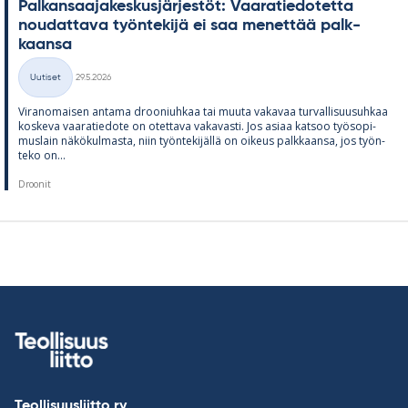
Pal­kan­saa­ja­kes­kus­jär­jes­töt: Vaa­ra­tie­do­tetta
nou­dat­tava työn­te­kijä ei saa me­net­tää palk­
kaansa
Kirjoitettu
Uutiset
29.5.2026
Kategoriat
Vi­ran­omai­sen an­tama droo­niuh­kaa tai muuta va­ka­vaa tur­val­li­suusuh­kaa
kos­keva vaa­ra­tie­dote on otet­tava va­ka­vasti. Jos asiaa kat­soo työ­so­pi­
mus­lain nä­kö­kul­masta, niin työn­te­ki­jällä on oi­keus palk­kaansa, jos työn­
teko on...
Droonit
Teollisuusliitto ry