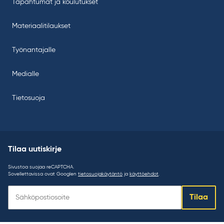
Tapahtumat ja koulutukset
Materiaalitilaukset
Työnantajalle
Medialle
Tietosuoja
Tilaa uutiskirje
Sivustoa suojaa reCAPTCHA.
Sovellettavissa ovat Googlen
tietosuojakäytäntö
ja
käyttöehdot
.
Tilaa
Tilaa
uutiskirje: