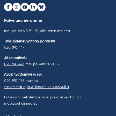
Facebook
Instagram
Youtube
LinkedIn
Bluesky
Palvelunumeromme
ma–pe kello 8.30–15, ellei toisin mainita
Työsuhdeneuvonnan päivystys
020 690 447
Jäsenpalvelu
020 690 446
ma–pe kello 8.30–12
Avoin työttömyyskassa
020 690 455
ma–pe,
tarkemmat ajat A-kassan verkkosivuilla
Puheluista veloitetaan vain paikallisverkko- tai
matkapuhelinmaksu.