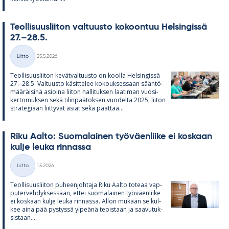
Teol­li­suus­lii­ton val­tuusto ko­koon­tuu Hel­sin­gissä
27.–28.5.
Kirjoitettu
Liitto
25.5.2026
Kategoriat
Teol­li­suus­lii­ton ke­vät­val­tuusto on koolla Hel­sin­gissä
27.–28.5. Val­tuusto kä­sit­te­lee ko­kouk­ses­saan sään­tö­
mää­räi­sinä asioina lii­ton hal­li­tuk­sen laa­ti­man vuo­si­
ker­to­muk­sen sekä ti­lin­pää­tök­sen vuo­delta 2025, lii­ton
stra­te­gi­aan liit­ty­vät asiat sekä päät­tää...
Riku Aalto: Suo­ma­lai­nen työ­väen­liike ei kos­kaan
kulje leuka rin­nassa
Kirjoitettu
Liitto
1.5.2026
Kategoriat
Teol­li­suus­lii­ton pu­heen­joh­taja Riku Aalto to­teaa vap­
pu­ter­veh­dyk­ses­sään, et­tei suo­ma­lai­nen työ­väen­liike
ei kos­kaan kulje leuka rin­nassa. Al­lon mu­kaan se kul­
kee aina pää pys­tyssä yl­peänä teois­taan ja saa­vu­tuk­
sis­taan....