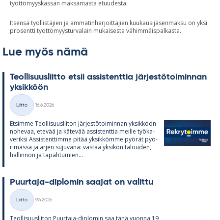
työttömyyskassan maksamasta etuudesta.
Itsensä työllistäjien ja ammatinharjoittajien kuukausijäsenmaksu on yksi
prosentti työttömyysturvalain mukaisesta vähimmäispalkasta.
Lue myös nämä
Teol­li­suus­liitto et­sii as­sis­tent­tia jär­jes­tö­toi­min­nan
yk­sik­köön
Kirjoitettu
Liitto
16.6.2026
Kategoriat
Et­simme Teol­li­suus­lii­ton jär­jes­tö­toi­min­nan yk­sik­köön
no­he­vaa, ete­vää ja kä­te­vää as­sis­tent­tia meille työ­ka­
ve­riksi As­sis­tent­timme pi­tää yk­sik­kömme pyö­rät pyö­
ri­mässä ja ar­jen su­ju­vana: vas­taa yk­si­kön ta­lou­den,
hal­lin­non ja ta­pah­tu­mien...
Puur­taja-diplo­min saa­jat on va­littu
Kirjoitettu
Liitto
9.6.2026
Kategoriat
Teol­li­suus­lii­ton Puur­taja-diplo­min saa tänä vuonna 19