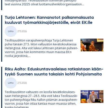
min­taym­pä­ristö. Teol­li­suus­lii­ton toi­min­nan pain­opis­
teet vuonna 20225 oli­vat luot­ta­mus­hen­ki­lö­or­ga­ni­saa­tion...
Turja Leh­to­nen: Kan­na­no­tot pal­kan­mak­susta
kuu­lu­vat työ­mark­ki­na­jär­jes­töille, ei­vät EK:lle
Kirjoitettu
Liitto
27.5.2026
Kategoriat
Teol­li­suus­lii­ton va­ra­pu­heen­joh­taja Turja Leh­to­nen
pu­hui tä­nään 27.5. lii­ton val­tuus­ton ke­vä­to­kouk­sessa
Hel­sin­gissä. Alta voit lu­kea Leh­to­sen pi­tä­män pu­heen­
vuo­ron, jossa hän kom­men­toi muun maussa EK:n
roo­lia jär­jes­tönä,...
Riku Aalto: Edus­kun­ta­vaa­leissa rat­kais­taan kään­
tyykö Suo­men suunta ta­kai­sin kohti Poh­jois­maita
Kirjoitettu
Liitto
27.5.2026
Kategoriat
Teol­li­suus­lii­ton val­tuusto on koolla ke­vät­ko­kouk­ses­
saan Hel­sin­gissä 27.–28.5. Alta voit lu­kea Teol­li­suus­lii­
ton pu­heen­joh­taja Riku Aal­lon pi­tä­män avaus­pu­heen­
vuo­ron, jossa hän ot­taa kan­taa muun muassa sii­hen,
kuinka työ­elä­män...