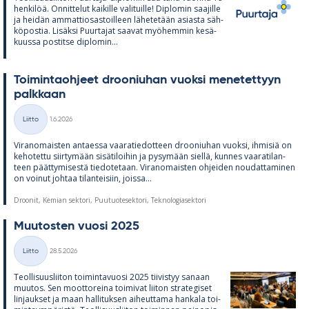
hen­ki­löä. On­nit­te­lut kai­kille va­li­tuille! Diplo­min saa­jille
ja hei­dän am­mat­tio­sas­toil­leen lä­he­te­tään asiasta säh­
kö­pos­tia. Li­säksi Puur­ta­jat saa­vat myö­hem­min ke­sä­
kuussa pos­titse diplo­min...
Toi­min­taoh­jeet droo­niu­han vuoksi me­ne­tet­tyyn
palk­kaan
Kirjoitettu
Liitto
1.6.2026
Kategoriat
Vi­ran­omais­ten an­taessa vaa­ra­tie­dot­teen droo­niu­han vuoksi, ih­mi­siä on
ke­ho­tettu siir­ty­mään si­sä­ti­loi­hin ja py­sy­mään siellä, kun­nes vaa­ra­ti­lan­
teen päät­ty­mi­sestä tie­do­te­taan. Vi­ran­omais­ten oh­jei­den nou­dat­ta­mi­nen
on voi­nut joh­taa ti­lan­tei­siin, joissa...
Droonit, Kemian sektori, Puutuotesektori, Teknologiasektori
Muu­tos­ten vuosi 2025
Kirjoitettu
Liitto
28.5.2026
Kategoriat
Teol­li­suus­lii­ton toi­min­ta­vuosi 2025 tii­vis­tyy sa­naan
muu­tos. Sen moot­to­reina toi­mi­vat lii­ton stra­te­gi­set
lin­jauk­set ja maan hal­li­tuk­sen ai­heut­tama han­kala toi­