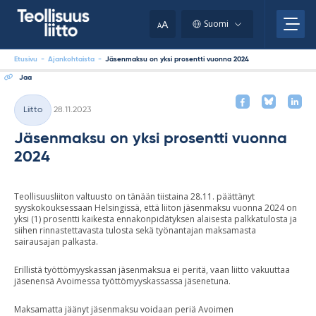
Skip
your
to
A
Suomi
A
content
clipboard.)
Etusivu
-
Ajankohtaista
-
Jäsenmaksu on yksi prosentti vuonna 2024
Jaa
Kirjoitettu
Liitto
28.11.2023
Kategoriat
Jäsenmaksu on yksi prosentti vuonna
2024
Teollisuusliiton valtuusto on tänään tiistaina 28.11. päättänyt
syyskokouksessaan Helsingissä, että liiton jäsenmaksu vuonna 2024 on
yksi (1) prosentti kaikesta ennakonpidätyksen alaisesta palkkatulosta ja
siihen rinnastettavasta tulosta sekä työnantajan maksamasta
sairausajan palkasta.
Erillistä työttömyyskassan jäsenmaksua ei peritä, vaan liitto vakuuttaa
jäsenensä Avoimessa työttömyyskassassa jäsenetuna.
Maksamatta jäänyt jäsenmaksu voidaan periä Avoimen