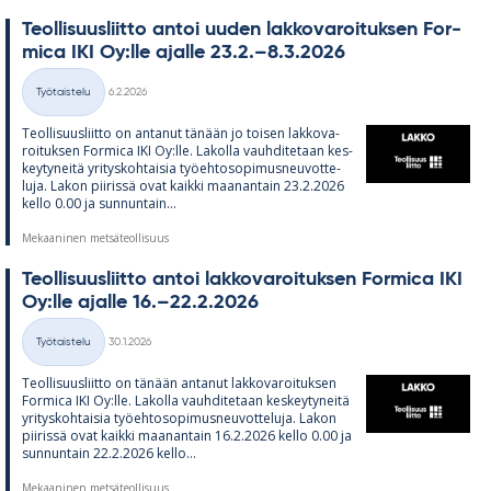
Teol­li­suus­liitto an­toi uu­den lak­ko­va­roi­tuk­sen For­
mica IKI Oy:lle ajalle 23.2.–8.3.2026
Kirjoitettu
Työtaistelu
6.2.2026
Kategoriat
Teol­li­suus­liitto on an­ta­nut tä­nään jo toi­sen lak­ko­va­
roi­tuk­sen For­mica IKI Oy:lle. La­kolla vauh­di­te­taan kes­
key­ty­neitä yri­tys­koh­tai­sia työ­eh­to­so­pi­mus­neu­vot­te­
luja. La­kon pii­rissä ovat kaikki maa­nan­tain 23.2.2026
kello 0.00 ja sun­nun­tain...
Mekaaninen metsäteollisuus
Teol­li­suus­liitto an­toi lak­ko­va­roi­tuk­sen For­mica IKI
Oy:lle ajalle 16.–22.2.2026
Kirjoitettu
Työtaistelu
30.1.2026
Kategoriat
Teol­li­suus­liitto on tä­nään an­ta­nut lak­ko­va­roi­tuk­sen
For­mica IKI Oy:lle. La­kolla vauh­di­te­taan kes­key­ty­neitä
yri­tys­koh­tai­sia työ­eh­to­so­pi­mus­neu­vot­te­luja. La­kon
pii­rissä ovat kaikki maa­nan­tain 16.2.2026 kello 0.00 ja
sun­nun­tain 22.2.2026 kello...
Mekaaninen metsäteollisuus