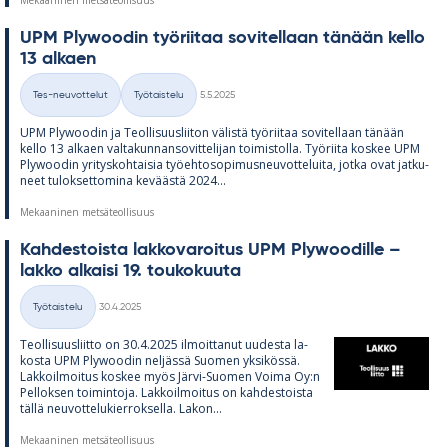
Mekaaninen metsäteollisuus
UPM Plywoo­din työ­rii­taa so­vi­tel­laan tä­nään kello
13 al­kaen
Kirjoitettu
Tes-neuvottelut
Työtaistelu
5.5.2025
Kategoriat
UPM Plywoo­din ja Teol­li­suus­lii­ton vä­listä työ­rii­taa so­vi­tel­laan tä­nään
kello 13 al­kaen val­ta­kun­nan­so­vit­te­li­jan toi­mis­tolla. Työ­riita kos­kee UPM
Plywoo­din yri­tys­koh­tai­sia työ­eh­to­so­pi­mus­neu­vot­te­luita, jotka ovat jat­ku­
neet tu­lok­set­to­mina ke­väästä 2024...
Mekaaninen metsäteollisuus
Kah­des­toista lak­ko­va­roi­tus UPM Plywoo­dille –
lakko al­kaisi 19. tou­ko­kuuta
Kirjoitettu
Työtaistelu
30.4.2025
Kategoriat
Teol­li­suus­liitto on 30.4.2025 il­moit­ta­nut uu­desta la­
kosta UPM Plywoo­din nel­jässä Suo­men yk­si­kössä.
Lak­koil­moi­tus kos­kee myös Järvi-Suo­men Voima Oy:n
Pel­lok­sen toi­min­toja. Lak­koil­moi­tus on kah­des­toista
tällä neu­vot­te­lu­kier­rok­sella. La­kon...
Mekaaninen metsäteollisuus