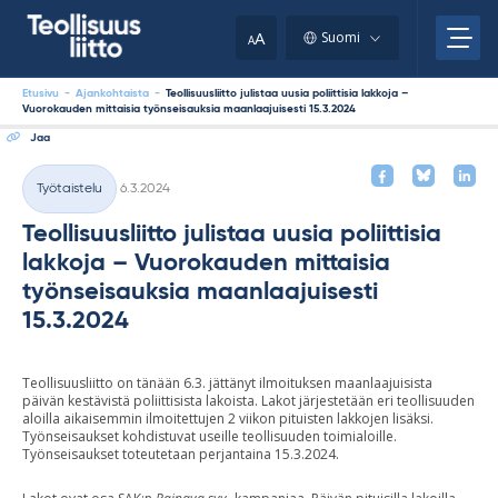
Skip
your
to
A
Suomi
A
content
clipboard.)
Etusivu
-
Ajankohtaista
-
Teollisuusliitto julistaa uusia poliittisia lakkoja –
Vuorokauden mittaisia työnseisauksia maanlaajuisesti 15.3.2024
Jaa
Kirjoitettu
Työtaistelu
6.3.2024
Kategoriat
Teollisuusliitto julistaa uusia poliittisia
lakkoja – Vuorokauden mittaisia
työnseisauksia maanlaajuisesti
15.3.2024
Teollisuusliitto on tänään 6.3. jättänyt ilmoituksen maanlaajuisista
päivän kestävistä poliittisista lakoista. Lakot järjestetään eri teollisuuden
aloilla aikaisemmin ilmoitettujen 2 viikon pituisten lakkojen lisäksi.
Työnseisaukset kohdistuvat useille teollisuuden toimialoille.
Työnseisaukset toteutetaan perjantaina 15.3.2024.