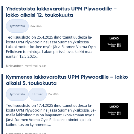
Yh­des­toista lak­ko­va­roi­tus UPM Plywoo­dille –
lakko al­kaisi 12. tou­ko­kuuta
Kirjoitettu
Työtaistelu
25.4.2025
Kategoriat
Teol­li­suus­liitto on 25.4.2025 il­moit­ta­nut uu­desta la­
kosta UPM Plywoo­din nel­jässä Suo­men yk­si­kössä.
Lak­koil­moi­tus kos­kee myös Järvi-Suo­men Voima Oy:n
Pel­lok­sen toi­min­toja. La­kon pii­rissä ovat kaikki maa­
nan­tain 12.5.2025...
Mekaaninen metsäteollisuus
Kym­me­nes lak­ko­va­roi­tus UPM Plywoo­dille – lakko
al­kaisi 5. tou­ko­kuuta
Kirjoitettu
Työtaistelu
Uutiset
17.4.2025
Kategoriat
Teol­li­suus­liitto on 17.4.2025 il­moit­ta­nut uu­desta la­
kosta UPM Plywoo­din nel­jässä Suo­men yk­si­kössä. Sa­
malla lak­koil­moi­tus on laa­jen­nettu kos­ke­maan myös
Järvi-Suo­men Voima Oy:n Pel­lok­sen toi­min­toja. Lak­
koil­moi­tus on kym­me­nes...