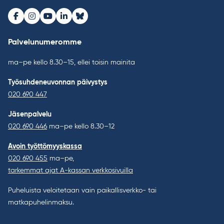
Facebook
Instagram
Youtube
LinkedIn
Bluesky
Palvelunumeromme
ma–pe kello 8.30–15, ellei toisin mainita
Työsuhdeneuvonnan päivystys
020 690 447
Jäsenpalvelu
020 690 446
ma–pe kello 8.30–12
Avoin työttömyyskassa
020 690 455
ma–pe,
tarkemmat ajat A-kassan verkkosivuilla
Puheluista veloitetaan vain paikallisverkko- tai
matkapuhelinmaksu.