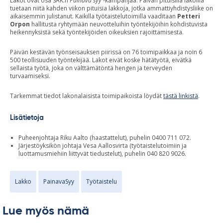
Lakot ovat osa SAK:n
Painava syy
-kampanjaa. Päivän pituisilla lakoilla
tuetaan niitä kahden viikon pituisia lakkoja, jotka ammattiyhdistysliike on
aikaisemmin julistanut. Kaikilla työtaistelutoimilla vaaditaan
Petteri
Orpon
hallitusta ryhtymään neuvotteluihin työntekijöihin kohdistuvista
heikennyksistä sekä työntekijöiden oikeuksien rajoittamisesta.
Päivän kestävän työnseisauksen piirissä on 76 toimipaikkaa ja noin 6
500 teollisuuden työntekijää. Lakot eivät koske hätätyötä, eivätkä
sellaista työtä, joka on välttämätöntä hengen ja terveyden
turvaamiseksi.
Tarkemmat tiedot lakonalaisista toimipaikoista löydät
tästä linkistä
.
Lisätietoja
Puheenjohtaja Riku Aalto (haastattelut), puhelin 0400 711 072.
Järjestöyksikön johtaja Vesa Aallosvirta (työtaistelutoimiin ja
luottamusmiehiin liittyvät tiedustelut), puhelin 040 820 9026.
Lakko
PainavaSyy
Työtaistelu
Lue myös nämä