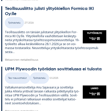
Teol­li­suus­liitto ju­listi yli­työ­kiel­lon For­mica IKI
Oy:lle
Kirjoitettu
Työtaistelu
27.1.2026
Kategoriat
Teol­li­suus­liitto on tä­nään ju­lis­ta­nut yli­työ­kiel­lon For­
mica IKI Oy:lle. Yli­työ­kiel­lolla vauh­di­te­taan kes­key­ty­
neitä yri­tys­koh­tai­sia työ­eh­to­so­pi­mus­neu­vot­te­luja. Yli­
työ­kielto al­kaa kes­ki­viik­kona 28.1.2026 ja se on voi­
massa tois­tai­seksi. Neu­vot­te­luja yri­tys­koh­tai­sesta työ­eh­to­so­pi­muk­
sesta...
Mekaaninen metsäteollisuus
UPM Plywoo­din työ­rii­dan so­vit­te­lussa ei tu­los­ta
Kirjoitettu
Tes-neuvottelut
Työtaistelu
5.5.2025
Kategoriat
Val­ta­kun­nan­so­vit­te­lija Anu Sa­ja­vaara ja so­vit­te­lija
Jukka Ah­tela yrit­ti­vät tä­nään rat­kaista pit­kit­ty­nyttä työ­
rii­taa UPM Plywoo­din ja Teol­li­suus­lii­ton vä­lillä. So­vit­
telu ei joh­ta­nut rat­kai­suun ei­vätkä so­vit­te­li­jat kat­so­
neet so­vin­toeh­do­tuk­sen...