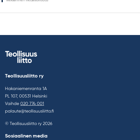
Mekaaninen metsäteollisuus
Teollisuusliitto ry
Hakaniemenranta 1A
PL 107, 00531 Helsinki
Vaihde
020 774 001
palaute@teollisuusliitto.fi
© Teollisuusliitto ry 2026
Sosiaalinen media