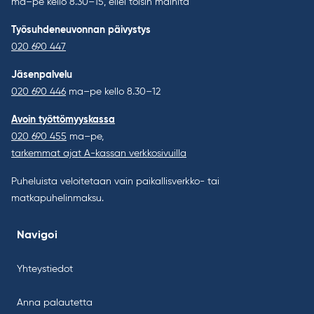
ma–pe kello 8.30–15, ellei toisin mainita
Työsuhdeneuvonnan päivystys
020 690 447
Jäsenpalvelu
020 690 446
ma–pe kello 8.30–12
Avoin työttömyyskassa
020 690 455
ma–pe,
tarkemmat ajat A-kassan verkkosivuilla
Puheluista veloitetaan vain paikallisverkko- tai
matkapuhelinmaksu.
Navigoi
Yhteystiedot
Anna palautetta