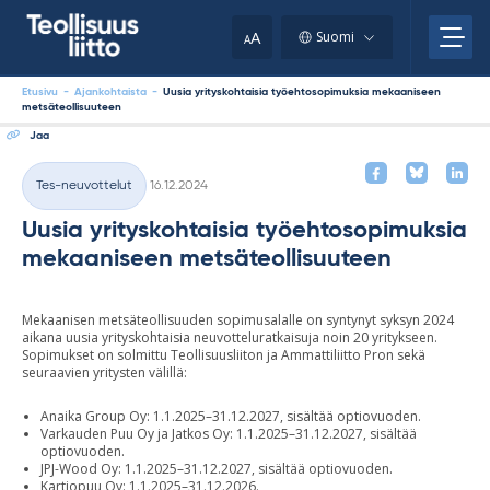
Skip
your
to
A
Suomi
A
content
clipboard.)
Etusivu
-
Ajankohtaista
-
Uusia yrityskohtaisia työehtosopimuksia mekaaniseen
metsäteollisuuteen
Jaa
Kirjoitettu
Tes-neuvottelut
16.12.2024
Kategoriat
Uusia yrityskohtaisia työehtosopimuksia
mekaaniseen metsäteollisuuteen
Mekaanisen metsäteollisuuden sopimusalalle on syntynyt syksyn 2024
aikana uusia yrityskohtaisia neuvotteluratkaisuja noin 20 yritykseen.
Sopimukset on solmittu Teollisuusliiton ja Ammattiliitto Pron sekä
seuraavien yritysten välillä:
Anaika Group Oy: 1.1.2025–31.12.2027, sisältää optiovuoden.
Varkauden Puu Oy ja Jatkos Oy: 1.1.2025–31.12.2027, sisältää
optiovuoden.
JPJ-Wood Oy: 1.1.2025–31.12.2027, sisältää optiovuoden.
Kartiopuu Oy: 1.1.2025–31.12.2026.