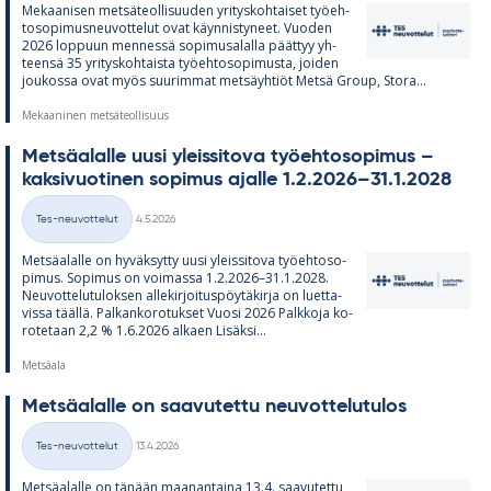
Me­kaa­ni­sen met­sä­teol­li­suu­den yri­tys­koh­tai­set työ­eh­
to­so­pi­mus­neu­vot­te­lut ovat käyn­nis­ty­neet. Vuo­den
2026 lop­puun men­nessä so­pi­musa­lalla päät­tyy yh­
teensä 35 yri­tys­koh­taista työ­eh­to­so­pi­musta, joi­den
jou­kossa ovat myös suu­rim­mat met­säyh­tiöt Metsä Group, Stora...
Mekaaninen metsäteollisuus
Met­sä­alalle uusi yleis­si­tova työ­eh­to­so­pi­mus –
kak­si­vuo­ti­nen so­pi­mus ajalle 1.2.2026–31.1.2028
Kirjoitettu
Tes-neuvottelut
4.5.2026
Kategoriat
Met­sä­alalle on hy­väk­sytty uusi yleis­si­tova työ­eh­to­so­
pi­mus. So­pi­mus on voi­massa 1.2.2026–31.1.2028.
Neu­vot­te­lu­tu­lok­sen al­le­kir­joi­tus­pöy­tä­kirja on luet­ta­
vissa täällä. Pal­kan­ko­ro­tuk­set Vuosi 2026 Palk­koja ko­
ro­te­taan 2,2 % 1.6.2026 al­kaen Li­säksi...
Metsäala
Met­sä­alalle on saa­vu­tettu neu­vot­te­lu­tu­los
Kirjoitettu
Tes-neuvottelut
13.4.2026
Kategoriat
Met­sä­alalle on tä­nään maa­nan­taina 13.4. saa­vu­tettu