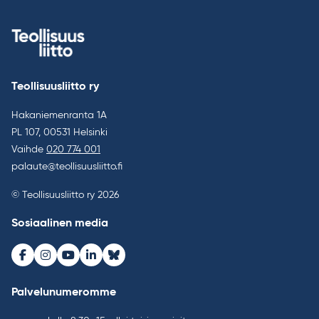
Teollisuusliitto ry
Hakaniemenranta 1A
PL 107, 00531 Helsinki
Vaihde
020 774 001
palaute@teollisuusliitto.fi
© Teollisuusliitto ry 2026
Sosiaalinen media
Facebook
Instagram
Youtube
LinkedIn
Bluesky
Palvelunumeromme