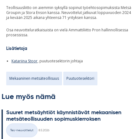
Teollisuusliitto on aiemmin syksyllä sopinut työehtosopimuksista Metsä
Groupin ja Stora Enson kanssa. Neuvottelut jatkuvat loppuvuoden 2024
ja kevään 2025 aikana yhteensä 71 yrityksen kanssa.
Osa neuvotteluratkaisuista on vielä Ammattiliitto Pron hallinnollisessa
prosessissa.
Lisätietoja
Katariina Stoor
, puutuotesektorin johtaja
Mekaaninen metsäteollisuus
Puutuotesektori
Lue myös nämä
Suu­ret met­säyh­tiöt käyn­nis­tä­vät me­kaa­ni­sen
met­sä­teol­li­suu­den so­pi­mus­kier­rok­sen
Kirjoitettu
Tes-neuvottelut
8.5.2026
Kategoriat