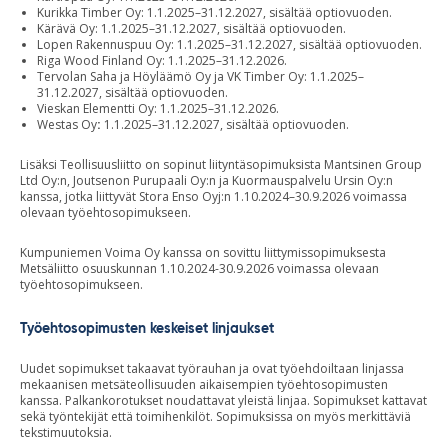
Kurikka Timber Oy: 1.1.2025–31.12.2027, sisältää optiovuoden.
Kärävä Oy: 1.1.2025–31.12.2027, sisältää optiovuoden.
Lopen Rakennuspuu Oy: 1.1.2025–31.12.2027, sisältää optiovuoden.
Riga Wood Finland Oy: 1.1.2025–31.12.2026.
Tervolan Saha ja Höyläämö Oy ja VK Timber Oy: 1.1.2025–
31.12.2027, sisältää optiovuoden.
Vieskan Elementti Oy: 1.1.2025–31.12.2026.
Westas Oy
:
1.1.2025–31.12.2027, sisältää optiovuoden.
Lisäksi Teollisuusliitto on sopinut liityntäsopimuksista Mantsinen Group
Ltd Oy:n, Joutsenon Purupaali Oy:n ja Kuormauspalvelu Ursin Oy:n
kanssa, jotka liittyvät Stora Enso Oyj:n 1.10.2024–30.9.2026 voimassa
olevaan työehtosopimukseen.
Kumpuniemen Voima Oy kanssa on sovittu liittymissopimuksesta
Metsäliitto osuuskunnan 1.10.2024-30.9.2026 voimassa olevaan
työehtosopimukseen.
Työehtosopimusten keskeiset linjaukset
Uudet sopimukset takaavat työrauhan ja ovat työehdoiltaan linjassa
mekaanisen metsäteollisuuden aikaisempien työehtosopimusten
kanssa. Palkankorotukset noudattavat yleistä linjaa. Sopimukset kattavat
sekä työntekijät että toimihenkilöt. Sopimuksissa on myös merkittäviä
tekstimuutoksia.