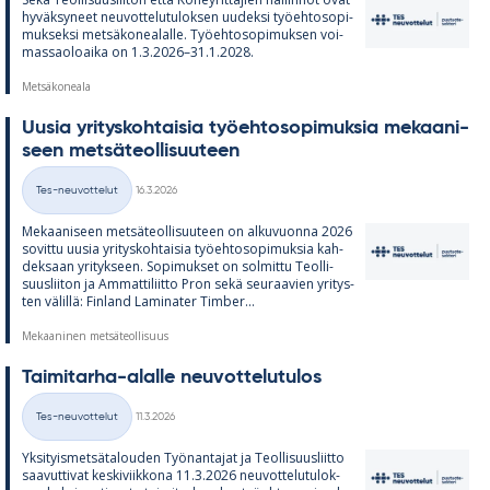
hy­väk­sy­neet neu­vot­te­lu­tu­lok­sen uu­deksi työ­eh­to­so­pi­
muk­seksi met­sä­ko­nea­lalle. Työ­eh­to­so­pi­muk­sen voi­
mas­sao­loaika on 1.3.2026–31.1.2028.
Metsäkoneala
Uusia yri­tys­koh­tai­sia työ­eh­to­so­pi­muk­sia me­kaa­ni­
seen met­sä­teol­li­suu­teen
Kirjoitettu
Tes-neuvottelut
16.3.2026
Kategoriat
Me­kaa­ni­seen met­sä­teol­li­suu­teen on al­ku­vuonna 2026
so­vittu uusia yri­tys­koh­tai­sia työ­eh­to­so­pi­muk­sia kah­
dek­saan yri­tyk­seen. So­pi­muk­set on sol­mittu Teol­li­
suus­lii­ton ja Am­mat­ti­liitto Pron sekä seu­raa­vien yri­tys­
ten vä­lillä: Fin­land La­mi­na­ter Tim­ber...
Mekaaninen metsäteollisuus
Tai­mi­tarha-alalle neu­vot­te­lu­tu­los
Kirjoitettu
Tes-neuvottelut
11.3.2026
Kategoriat
Yk­si­tyis­met­sä­ta­lou­den Työ­nan­ta­jat ja Teol­li­suus­liitto
saa­vut­ti­vat kes­ki­viik­kona 11.3.2026 neu­vot­te­lu­tu­lok­