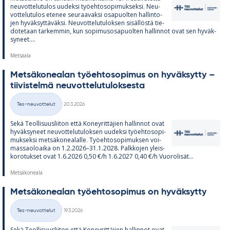
neu­vot­te­lu­tu­los uu­deksi työ­eh­to­so­pi­muk­seksi. Neu­
vot­te­lu­tu­los ete­nee seu­raa­vaksi os­a­puol­ten hal­lin­to­
jen hy­väk­syt­tä­väksi. Neu­vot­te­lu­tu­lok­sen si­säl­löstä tie­
do­te­taan tar­kem­min, kun so­pi­mus­os­a­puol­ten hal­lin­not ovat sen hy­väk­
sy­neet....
Metsäala
Met­sä­ko­nea­lan työ­eh­to­so­pi­mus on hy­väk­sytty –
tii­vis­telmä neu­vot­te­lu­tu­lok­sesta
Kirjoitettu
Tes-neuvottelut
20.3.2026
Kategoriat
Sekä Teol­li­suus­lii­ton että Ko­ney­rit­tä­jien hal­lin­not ovat
hy­väk­sy­neet neu­vot­te­lu­tu­lok­sen uu­deksi työ­eh­to­so­pi­
muk­seksi met­sä­ko­nea­lalle. Työ­eh­to­so­pi­muk­sen voi­
mas­sao­loaika on 1.2.2026–31.1.2028. Palk­ko­jen yleis­
ko­ro­tuk­set ovat 1.6.2026 0,50 €/h 1.6.2027 0,40 €/h Vuo­ro­li­sät...
Metsäkoneala
Met­sä­ko­nea­lan työ­eh­to­so­pi­mus on hy­väk­sytty
Kirjoitettu
Tes-neuvottelut
19.3.2026
Kategoriat
Sekä Teol­li­suus­lii­ton että Ko­ney­rit­tä­jien hal­lin­not ovat