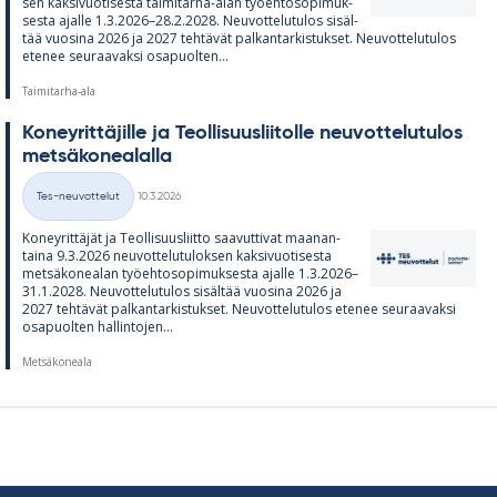
sen kak­si­vuo­ti­sesta tai­mi­tarha-alan työ­eh­to­so­pi­muk­
sesta ajalle 1.3.2026–28.2.2028. Neu­vot­te­lu­tu­los si­säl­
tää vuo­sina 2026 ja 2027 teh­tä­vät pal­kan­tar­kis­tuk­set. Neu­vot­te­lu­tu­los
ete­nee seu­raa­vaksi os­a­puol­ten...
Taimitarha-ala
Ko­ney­rit­tä­jille ja Teol­li­suus­lii­tolle neu­vot­te­lu­tu­los
met­sä­ko­nea­lalla
Kirjoitettu
Tes-neuvottelut
10.3.2026
Kategoriat
Ko­ney­rit­tä­jät ja Teol­li­suus­liitto saa­vut­ti­vat maa­nan­
taina 9.3.2026 neu­vot­te­lu­tu­lok­sen kak­si­vuo­ti­sesta
met­sä­ko­nea­lan työ­eh­to­so­pi­muk­sesta ajalle 1.3.2026–
31.1.2028. Neu­vot­te­lu­tu­los si­säl­tää vuo­sina 2026 ja
2027 teh­tä­vät pal­kan­tar­kis­tuk­set. Neu­vot­te­lu­tu­los ete­nee seu­raa­vaksi
os­a­puol­ten hal­lin­to­jen...
Metsäkoneala