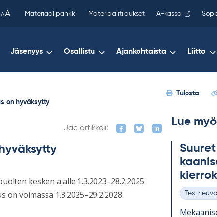
been
A
Materiaalipankki
Materiaalitilaukset
A-kassa
Sopp
A
copied
to
your
Jäsenyys
Osallistu
Ajankohtaista
Liitto
clipboard.)
Tulosta
s on hyväksytty
Lue myö
Jaa artikkeli:
Suu­ret
hyväksytty
kaa­ni­s
kier­ro
uolten kesken ajalle 1.3.2023–28.2.2025
s on voimassa 1.3.2025–29.2.2028.
Tes-neuvo
Kategoriat
Me­kaa­ni­s