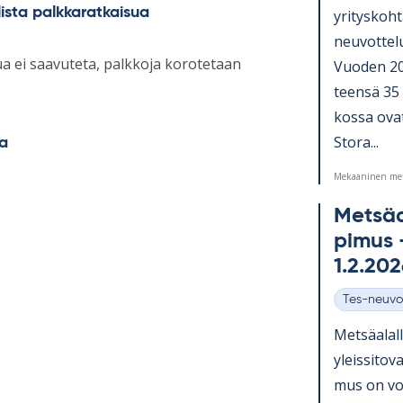
lista palkkaratkaisua
yri­tys­koh­
neu­vot­te­
ua ei saavuteta, palkkoja korotetaan
Vuo­den 20
teensä 35 y
kossa ovat
Stora...
na
Mekaaninen met
Met­sä­a
pi­mus –
1.2.20
Tes-neuvo
Kategoriat
Met­sä­alal
yleis­si­tov
mus on vo