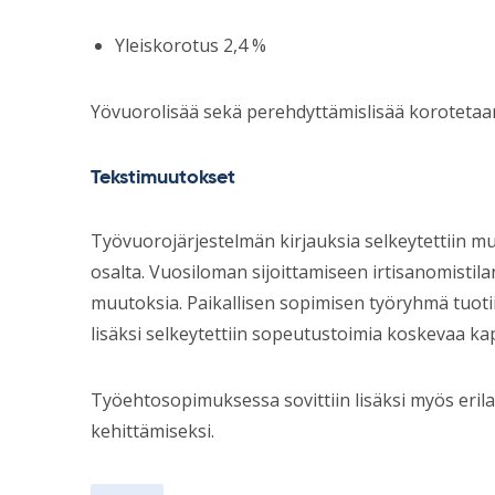
Yleiskorotus 2,4 %
Yövuorolisää sekä perehdyttämislisää korotetaan 
Tekstimuutokset
Työvuorojärjestelmän kirjauksia selkeytettiin m
osalta. Vuosiloman sijoittamiseen irtisanomistilan
muutoksia. Paikallisen sopimisen työryhmä tuot
lisäksi selkeytettiin sopeutustoimia koskevaa ka
Työehtosopimuksessa sovittiin lisäksi myös eril
kehittämiseksi.