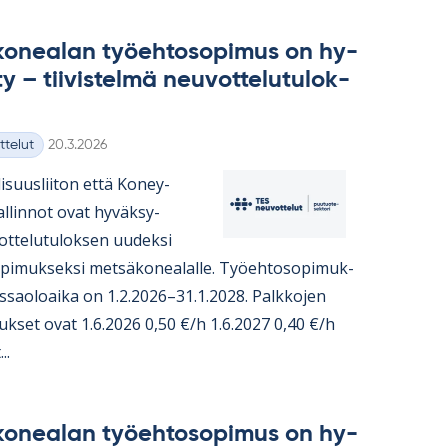
ko­nea­lan työ­eh­to­so­pi­mus on hy­
y – tii­vis­telmä neu­vot­te­lu­tu­lok­
Kirjoitettu
ttelut
20.3.2026
i­suus­lii­ton että Ko­ney­
hal­lin­not ovat hy­väk­sy­
t­te­lu­tu­lok­sen uu­deksi
o­pi­muk­seksi met­sä­ko­nea­lalle. Työ­eh­to­so­pi­muk­
s­sao­loaika on 1.2.2026–31.1.2028. Palk­ko­jen
­tuk­set ovat 1.6.2026 0,50 €/h 1.6.2027 0,40 €/h
..
ko­nea­lan työ­eh­to­so­pi­mus on hy­