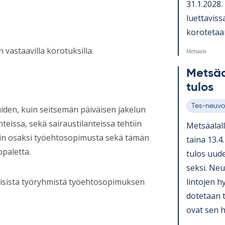
31.1.2028. N
luet­ta­vis
ko­ro­te­ta
vastaavilla korotuksilla.
Metsäala
Met­sä­
tu­los
Tes-neuvo
uiden, kuin seitsemän päiväisen jakelun
Kategoriat
teissa, sekä sairaustilanteissa tehtiin
Met­sä­ala
iin osaksi työehtosopimusta sekä tämän
taina 13.4.
ppaletta.
tu­los uu­d
seksi. Neu­
lin­to­jen h
aisista työryhmistä työehtosopimuksen
do­te­taan 
ovat sen hy