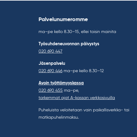
Palvelunumeromme
ma–pe kello 8.30–15, ellei toisin mainita
Työsuhdeneuvonnan päivystys
020 690 447
Jäsenpalvelu
020 690 446
ma–pe kello 8.30–12
Avoin työttömyyskassa
020 690 455
ma–pe,
tarkemmat ajat A-kassan verkkosivuilla
Puheluista veloitetaan vain paikallisverkko- tai
matkapuhelinmaksu.