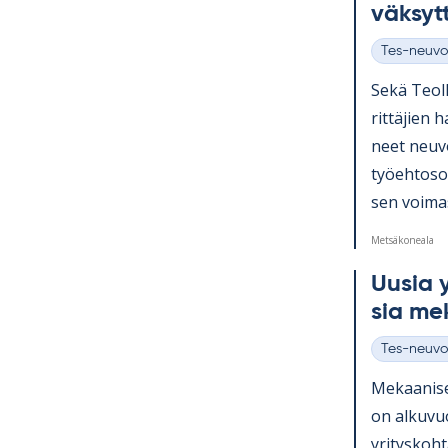
väk­syt
Tes-neuvo
Kategoriat
Sekä Teol­l
rit­tä­jien 
neet neu­vo
työ­eh­to­s
sen voi­ma
Metsäkoneala
Uusia yr
sia me­k
Tes-neuvo
Kategoriat
Me­kaa­ni­s
on al­ku­v
yri­tys­koh­