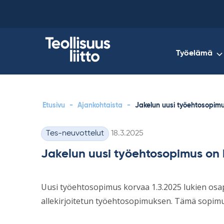
Skip
to
content
Työelämä
Etusivu
-
Ajankohtaista
-
Jakelun uusi työehtosopimu
Kirjoitettu
Tes-neuvottelut
18.3.2025
Kategoriat
Jakelun uusi työehtosopimus on 
Uusi työehtosopimus korvaa 1.3.2025 lukien osap
allekirjoitetun työehtosopimuksen. Tämä sopimu