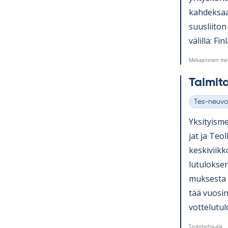
kah­dek­saa
suus­lii­ton
vä­lillä: Fi
Mekaaninen met
Tai­mi­t
Tes-neuvo
Kategoriat
Yk­si­tyis­m
jat ja Teol­l
kes­ki­viik
lu­tu­lok­se
muk­sesta a
tää vuo­sin
vot­te­lu­tu
Taimitarha-ala