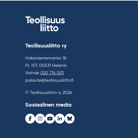
Teollisuusliitto ry
Hakaniemenranta 1A
PL 107, 00531 Helsinki
Vaihde
020 774 001
palaute@teollisuusliitto.fi
© Teollisuusliitto ry 2026
Sosiaalinen media
Facebook
Instagram
Youtube
LinkedIn
Bluesky