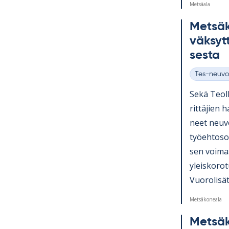
Metsäala
Met­sä­
väk­sytt
sesta
Tes-neuvo
Kategoriat
Sekä Teol­l
rit­tä­jien 
neet neu­vo
työ­eh­to­s
sen voi­ma
yleis­ko­ro
Vuo­ro­li­sät.
Metsäkoneala
Met­sä­