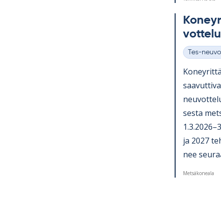
Ko­ney­ri
vot­te­l
Tes-neuvo
Kategoriat
Ko­ney­rit­tä
saa­vut­ti­
neu­vot­te­l
sesta met­s
1.3.2026–31
ja 2027 teh­
nee seu­raa­
Metsäkoneala