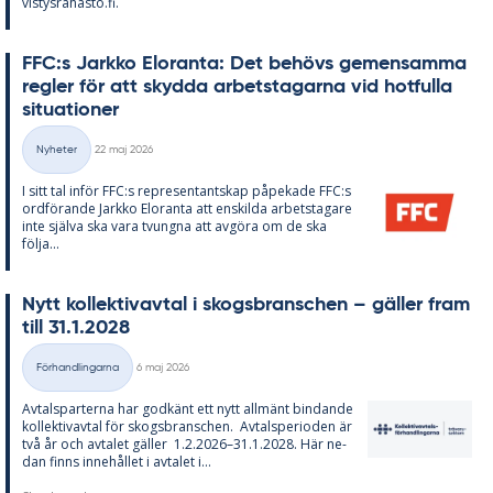
vis­tys­ra­has­to.fi.
FFC:s Jark­ko Elo­ran­ta: Det be­hö­vs ge­men­sam­ma
reg­ler för att skyd­da ar­bets­ta­gar­na vid hot­ful­la
si­tu­a­tio­ner
Skriven
Nyheter
22 maj 2026
Kategorier
I sitt tal in­för FFC:s re­pre­sen­tant­skap på­pe­ka­de FFC:s
ord­fö­ran­de Jark­ko Elo­ran­ta att en­skil­da ar­bets­ta­ga­re
inte själva ska vara tvung­na att av­gö­ra om de ska
följa...
Nytt kol­lek­tivav­tal i skogs­branschen – gäl­ler fram
till 31.1.2028
Skriven
Förhandlingarna
6 maj 2026
Kategorier
Av­tals­par­ter­na har god­känt ett nytt all­mänt bin­dan­de
kol­lek­tivav­tal för skogs­branschen. Av­tal­s­pe­ri­o­den är
två år och av­ta­let gäl­ler 1.2.2026–31.1.2028. Här ne­
dan fin­ns in­ne­hål­let i av­ta­let i...