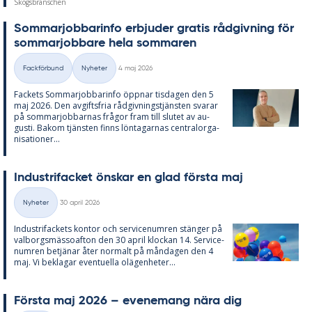
Skogsbranschen
Som­mar­job­ba­rin­fo er­bju­der gra­tis råd­giv­ning för
som­mar­job­ba­re hela som­ma­ren
Skriven
Fackförbund
Nyheter
4 maj 2026
Kategorier
Fac­kets Som­mar­job­ba­rin­fo öpp­nar tis­da­gen den 5
maj 2026. Den av­gifts­fria råd­giv­nings­tjäns­ten sva­rar
på som­mar­job­bar­nas frå­gor fram till slu­tet av au­
gusti. Bakom tjäns­ten fin­ns lön­ta­gar­nas cen­tral­or­ga­
ni­sa­tio­ner...
In­du­stri­fac­ket öns­kar en glad förs­ta maj
Skriven
Nyheter
30 april 2026
Kategorier
In­du­stri­fac­kets kon­tor och ser­vice­num­ren stäng­er på
val­borgs­mäs­so­af­ton den 30 april kloc­kan 14. Ser­vice­
num­ren be­tjä­nar åter nor­malt på mån­da­gen den 4
maj. Vi be­kla­gar even­tu­el­la olä­gen­he­ter...
Förs­ta maj 2026 – eve­ne­mang nära dig