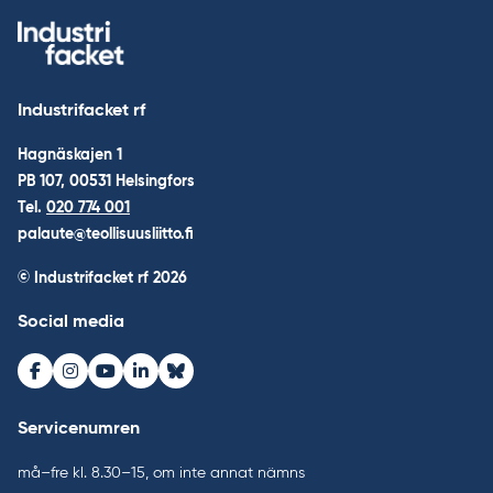
Industrifacket rf
Hagnäskajen 1
PB 107, 00531 Helsingfors
Tel.
020 774 001
palaute@teollisuusliitto.fi
© Industrifacket rf
2026
Social media
Facebook
Instagram
Youtube
LinkedIn
Bluesky
Servicenumren
må–fre kl. 8.30–15, om inte annat nämns