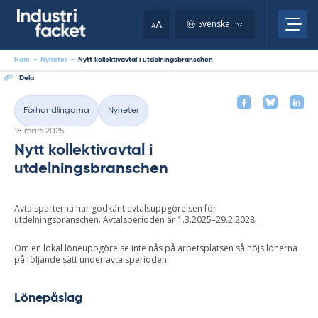
Skip
to
A
Svenska
A
content
Hem
-
Nyheter
-
Nytt kollektivavtal i utdelningsbranschen
Dela
Förhandlingarna
Nyheter
Kategorier
Skriven
18 mars 2025
Nytt kollektivavtal i
utdelningsbranschen
Avtalsparterna har godkänt avtalsuppgörelsen för
utdelningsbranschen. Avtalsperioden är 1.3.2025–29.2.2028.
Om en lokal löneuppgörelse inte nås på arbetsplatsen så höjs lönerna
på följande sätt under avtalsperioden:
Lönepåslag