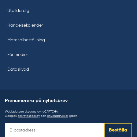
Utbilda dig
Händelsekalender
Materialbeställning
För medier
Dataskydd
Prenumerera på nyhetsbrev
Webbplatsen skyddas av reCAPTCHA.
Googles
sekretesspolicy
och
användarvillkor
gäller.
Prenumerera
Beställa
på
nyhetsbrev: