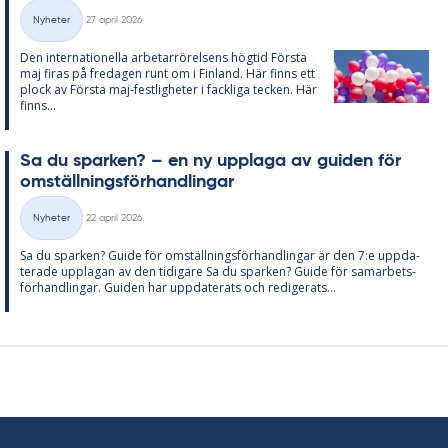
Skriven
Nyheter
27 april 2026
Kategorier
Den in­ter­na­tio­nel­la ar­be­tar­rö­rel­sens hög­tid Förs­ta
maj fi­ras på fre­da­gen runt om i Fin­land. Här fin­ns ett
plock av Förs­ta maj-fest­lig­he­ter i fack­li­ga tec­ken. Här
fin­ns...
Sa du spar­ken? – en ny upp­laga av gui­den för
om­ställ­nings­för­hand­ling­ar
Skriven
Nyheter
22 april 2026
Kategorier
Sa du spar­ken? Guide för om­ställ­nings­för­hand­ling­ar är den 7:e upp­da­
te­ra­de upp­la­gan av den ti­di­ga­re Sa du spar­ken? Guide för sam­ar­bets­
för­hand­ling­ar. Gui­den har upp­da­te­ra­ts och re­di­ge­ra­ts...