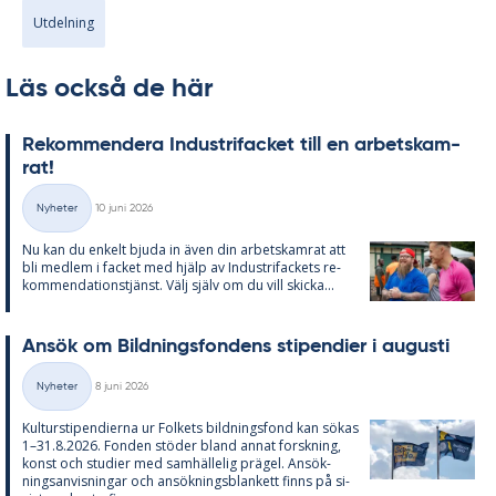
Utdelning
Läs också de här
Re­kom­men­de­ra In­du­stri­fac­ket till en ar­bets­kam­
rat!
Skriven
Nyheter
10 juni 2026
Kategorier
Nu kan du en­kelt bju­da in även din ar­bets­kam­rat att
bli med­lem i fac­ket med hjälp av In­du­stri­fac­kets re­
kom­men­da­tions­tjänst. Välj själv om du vill skic­ka...
An­sök om Bild­nings­fon­dens sti­pen­di­er i au­gusti
Skriven
Nyheter
8 juni 2026
Kategorier
Kul­tursti­pen­di­er­na ur Fol­kets bild­nings­fond kan sö­kas
1–31.8.2026. Fon­den stö­der bland an­nat forsk­ning,
konst och stu­di­er med sam­häl­le­lig prä­gel. An­sök­
nings­an­vis­ning­ar och an­sök­nings­blan­kett fin­ns på si­