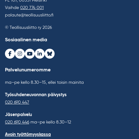
PL 107, 00531 Helsinki
Vaihde
020 774 001
palaute@teollisuusliitto.fi
© Teollisuusliitto ry 2026
Sosiaalinen media
Facebook
Instagram
Youtube
LinkedIn
Bluesky
Palvelunumeromme
ma–pe kello 8.30–15, ellei toisin mainita
Työsuhdeneuvonnan päivystys
020 690 447
Jäsenpalvelu
020 690 446
ma–pe kello 8.30–12
Avoin työttömyyskassa