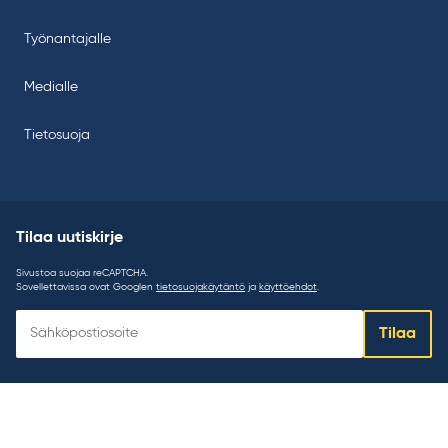
Työnantajalle
Medialle
Tietosuoja
Tilaa uutiskirje
Sivustoa suojaa reCAPTCHA.
Sovellettavissa ovat Googlen
tietosuojakäytäntö
ja
käyttöehdot
.
Tilaa
Tilaa
uutiskirje: