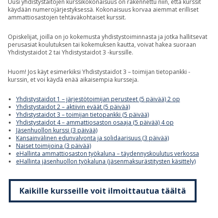
Uusi yhdistystaitojen kurssikokonaisuus on rakennettu niin, että kurssit
käydään numerojärjestyksessä. Kokonaisuus korvaa aiemmat erilliset
ammattiosastojen tehtäväkohtaiset kurssit.
Opiskelijat, joilla on jo kokemusta yhdistystoiminnasta ja jotka hallitsevat
perusasiat koulutuksen tai kokemuksen kautta, voivat hakea suoraan
Yhdistystaidot 2 tai Yhdistystaidot 3 -kurssille.
Huom! Jos käyt esimerkiksi Yhdistystaidot 3 – toimijan tietopankki -
kurssin, et voi käydä enää aikaisempia kursseja.
Yhdistystaidot 1 – järjestötoimijan perusteet (5 päivää) 2 op
Yhdistystaidot 2 – aktiivin eväät (5 päivää)
Yhdistystaidot 3 – toimijan tietopankki (5 päivää)
Yhdistystaidot 4 – ammattiosaston osaaja (5 päivää) 4 op
Jäsenhuollon kurssi (3 päivää)
Kansainvälinen edunvalvonta ja solidaarisuus (3 päivää)
Naiset toimijoina (3 päivää)
eHallinta ammattiosaston työkaluna – täydennyskoulutus verkossa
eHallinta jäsenhuollon työkaluna (jäsenmaksurästitysten käsittely)
Kaikille kursseille voit ilmoittautua täältä