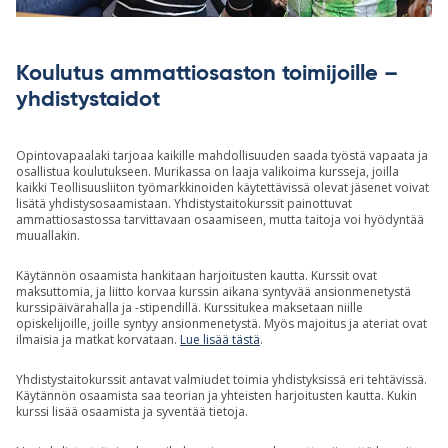
Koulutus ammattiosaston toimijoille –
yhdistystaidot
Opintovapaalaki tarjoaa kaikille mahdollisuuden saada työstä vapaata ja
osallistua koulutukseen. Murikassa on laaja valikoima kursseja, joilla
kaikki Teollisuusliiton työmarkkinoiden käytettävissä olevat jäsenet voivat
lisätä yhdistysosaamistaan. Yhdistystaitokurssit painottuvat
ammattiosastossa tarvittavaan osaamiseen, mutta taitoja voi hyödyntää
muuallakin.
Käytännön osaamista hankitaan harjoitusten kautta. Kurssit ovat
maksuttomia, ja liitto korvaa kurssin aikana syntyvää ansionmenetystä
kurssipäivärahalla ja -stipendillä. Kurssitukea maksetaan niille
opiskelijoille, joille syntyy ansionmenetystä. Myös majoitus ja ateriat ovat
ilmaisia ja matkat korvataan.
Lue lisää tästä
.
Yhdistystaitokurssit antavat valmiudet toimia yhdistyksissä eri tehtävissä.
Käytännön osaamista saa teorian ja yhteisten harjoitusten kautta. Kukin
kurssi lisää osaamista ja syventää tietoja.