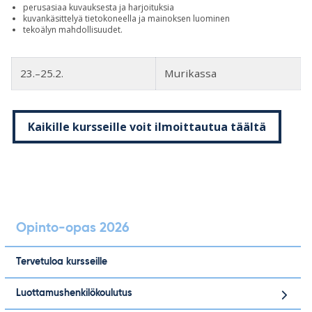
perusasiaa kuvauksesta ja harjoituksia
kuvankäsittelyä tietokoneella ja mainoksen luominen
tekoälyn mahdollisuudet.
23.–25.2.
Murikassa
Kaikille kursseille voit ilmoittautua täältä
Opinto-opas 2026
Tervetuloa kursseille
Luottamushenkilökoulutus