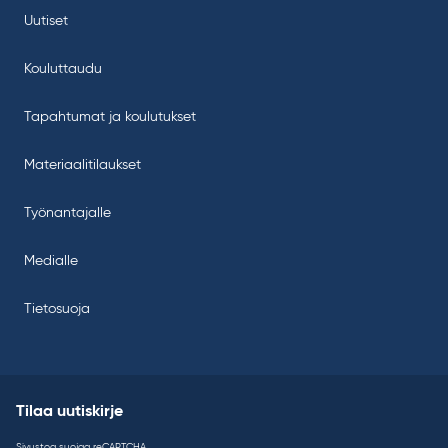
Uutiset
Kouluttaudu
Tapahtumat ja koulutukset
Materiaalitilaukset
Työnantajalle
Medialle
Tietosuoja
Tilaa uutiskirje
Sivustoa suojaa reCAPTCHA.