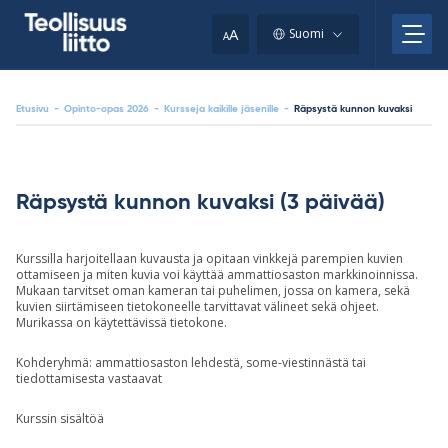
Skip
your
to
A
Suomi
A
content
clipboard.)
Etusivu
-
Opinto-opas 2026
-
Kursseja kaikille jäsenille
-
Räpsystä kunnon kuvaksi
Räpsystä kunnon kuvaksi (3 päivää)
Kurssilla harjoitellaan kuvausta ja opitaan vinkkejä parempien kuvien
ottamiseen ja miten kuvia voi käyttää ammattiosaston markkinoinnissa.
Mukaan tarvitset oman kameran tai puhelimen, jossa on kamera, sekä
kuvien siirtämiseen tietokoneelle tarvittavat välineet sekä ohjeet.
Murikassa on käytettävissä tietokone.
Kohderyhmä: ammattiosaston lehdestä, some-viestinnästä tai
tiedottamisesta vastaavat
Kurssin sisältöä