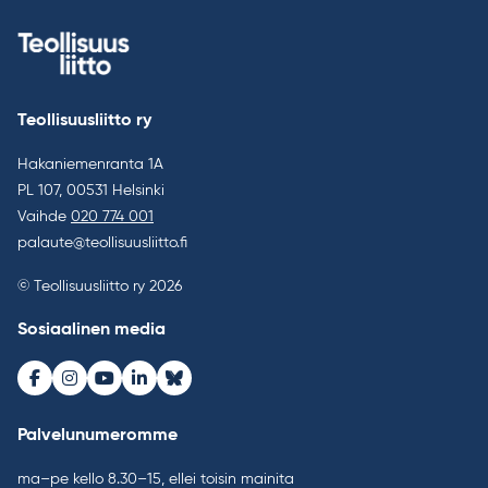
Teollisuusliitto ry
Hakaniemenranta 1A
PL 107, 00531 Helsinki
Vaihde
020 774 001
palaute@teollisuusliitto.fi
© Teollisuusliitto ry 2026
Sosiaalinen media
Facebook
Instagram
Youtube
LinkedIn
Bluesky
Palvelunumeromme
ma–pe kello 8.30–15, ellei toisin mainita