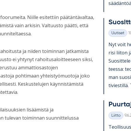
sää­dän­töä 
foorumeita. Niille esitettiin päätäntävaltaa,
Suo­sit­t
ämistä vain arkisin. Valtuusto päätti, että
unniteltaessa.
K
Uutiset
1
Kategoriat
Nyt voit he
rahoitusta ja niiden toiminnan jatkamista
risi lii­ton 
ltuusto ei yhtynyt rahoitusaloitteeseen siksi,
Suo­sit­tel
perustuu ammattiosastojen
teessa: teol
sastoja pohtimaan yhteistyömuotoja joko
man suo­sit­
llisesti. Keskustelujen käynnistämistä
ti­vies­till
tettavia.
Puur­ta
ilaisuuksien lisäämistä ja
Kirj
Liitto
9.6
aan tulevan toiminnan suunnittelussa
Kategoriat
Teol­li­suus