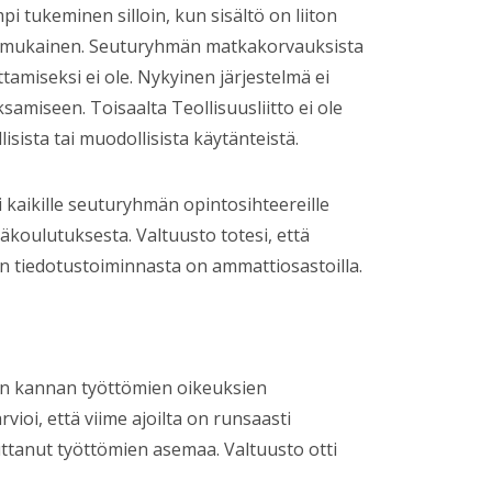
 tukeminen silloin, kun sisältö on liiton
an mukainen. Seuturyhmän matkakorvauksista
tamiseksi ei ole. Nykyinen järjestelmä ei
miseen. Toisaalta Teollisuusliitto ei ole
isista tai muodollisista käytänteistä.
aisi kaikille seuturyhmän opintosihteereille
oulutuksesta. Valtuusto totesi, että
en tiedotustoiminnasta on ammattiosastoilla.
mman kannan työttömien oikeuksien
vioi, että viime ajoilta on runsaasti
uttanut työttömien asemaa. Valtuusto otti