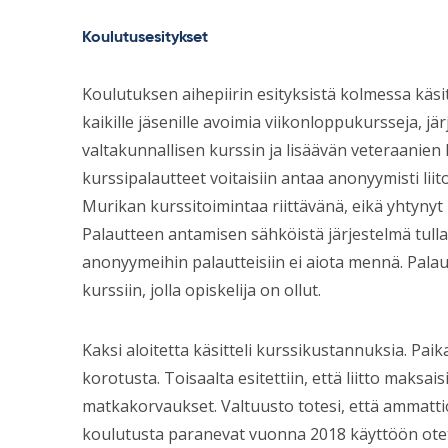
Koulutusesitykset
Koulutuksen aihepiirin esityksistä kolmessa käsit
kaikille jäsenille avoimia viikonloppukursseja, jär
valtakunnallisen kurssin ja lisäävän veteraanien k
kurssipalautteet voitaisiin antaa anonyymisti liit
Murikan kurssitoimintaa riittävänä, eikä yhtynyt 
Palautteen antamisen sähköistä järjestelmä tul
anonyymeihin palautteisiin ei aiota mennä. Pala
kurssiin, jolla opiskelija on ollut.
Kaksi aloitetta käsitteli kurssikustannuksia. Paik
korotusta. Toisaalta esitettiin, että liitto maks
matkakorvaukset. Valtuusto totesi, että ammatti
koulutusta paranevat vuonna 2018 käyttöön otet