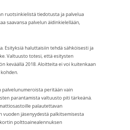
 ruotsinkielistä tiedotusta ja palvelua
ttaa saavansa palvelun äidinkielellään,
. Esityksiä haluttaisiin tehdä sähköisesti ja
e. Valtuusto totesi, että esitysten
n keväällä 2018. Aloitteita ei voi kuitenkaan
 kohden.
n palvelunumeroista peritään vain
sten parantamista valtuusto piti tärkeänä.
mattiosastoille palautettavan
vuoden jäsenyydestä palkitsemisesta
nkortin polttoainealennuksen