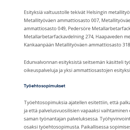
Esityksiä valtuustolle tekivät Helsingin metall
Metallityöväen ammattiosasto 007, Metallityövä
ammattiosasto 049, Pedersöre Metallarbetarfac
Metallarbetarfackavdelning 274, Haapaveden met
Kankaanpään Metallityöväen ammattiosasto 318 j
Edunvalvonnan esityksistä seitsemän käsitteli ty
oikeuspalveluja ja yksi ammattiosastojen esityksi
Työehtosopimukset
Työehtosopimuksia ajatellen esitettiin, että pal
ja että palvelusvuosilisien vapaaksi vaihtaminen o
saman työnantajan palveluksessa. Työhyvinvointia 
osaksi työehtosopimusta. Paikallisessa sopimis