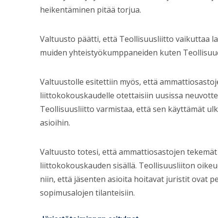
heikentäminen pitää torjua.
Valtuusto päätti, että Teollisuusliitto vaikuttaa 
muiden yhteistyökumppaneiden kuten Teollisuud
Valtuustolle esitettiin myös, että ammattiosastoj
liittokokouskaudelle otettaisiin uusissa neuvotte
Teollisuusliitto varmistaa, että sen käyttämät ulk
asioihin.
Valtuusto totesi, että ammattiosastojen tekemät
liittokokouskauden sisällä. Teollisuusliiton oike
niin, että jäsenten asioita hoitavat juristit ova
sopimusalojen tilanteisiin.