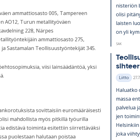
nis­te­riön 
ityöväen ammattiosasto 005, Tampereen
olisi pi­tä­
en AO12, Turun metallityöväen
lais­ten lu
kavdelning 228, Närpes
on yli kym­
allityöntekijäin ammattiosasto 275,
SAK
a Sastamalan Teollisuustyöntekijät 345.
Teol­li­
sih­tee­
öehtosopimuksia, viisi lainsäädäntöä, yksi
ä.
Kirj
Liitto
27.
Kategoriat
Ha­luatko 
massa en­ti
pal­ve­lua j
kankorotuksista sovittaisiin euromääräisesti
jen toi­mi
lisi mahdollista myös pitkillä työurilla
Hel­sin­kiin
edistävä toiminta esitettiin siirrettäväksi
joka viih­ty
essa puolestaan halutaan poistaa