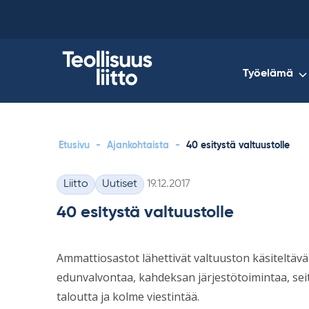
Skip
to
content
Työelämä
Etusivu
-
Ajankohtaista
-
40 esitystä valtuustolle
Kirjoitettu
Liitto
Uutiset
19.12.2017
Kategoriat
40 esitystä valtuustolle
Ammattiosastot lähettivät valtuuston käsiteltäväks
edunvalvontaa, kahdeksan järjestötoimintaa, seit
taloutta ja kolme viestintää.