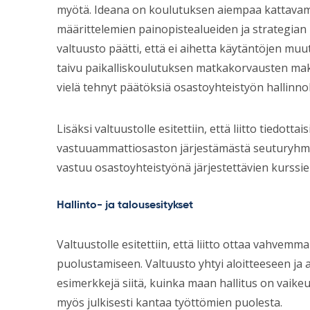
myötä. Ideana on koulutuksen aiempaa kattavampi
määrittelemien painopistealueiden ja strategi
valtuusto päätti, että ei aihetta käytäntöjen muut
taivu paikalliskoulutuksen matkakorvausten maksa
vielä tehnyt päätöksiä osastoyhteistyön hallinnoll
Lisäksi valtuustolle esitettiin, että liitto tiedott
vastuuammattiosaston järjestämästä seuturyhmäk
vastuu osastoyhteistyönä järjestettävien kurssi
Hallinto- ja talousesitykset
Valtuustolle esitettiin, että liitto ottaa vahve
puolustamiseen. Valtuusto yhtyi aloitteeseen ja ar
esimerkkejä siitä, kuinka maan hallitus on vaike
myös julkisesti kantaa työttömien puolesta.