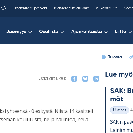
been
A
Materiaalipankki
Materiaalitilaukset
A-kassa
Sopp
A
copied
to
your
Jäsenyys
Osallistu
Ajankohtaista
Liitto
clipboard.)
Tulosta
Lue myö
Jaa artikkeli:
SAK: Bu
mät
K
i yhteensä 40 esitystä. Niistä 14 käsitteli
Uutiset
4
Kategoriat
semän koulutusta, neljä hallintoa, neljä
SAK:n pää­e
Lainàn mu­k