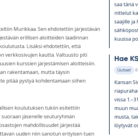
saa tänä v
nit­te­lut ka
saa­jille ja
eltiin Murikkaa. Sen ehdotettiin järjestävän
säh­kö­pos­
jestävän erillisen aloitteiden laadinnan
kuussa pos­
oulutusta. Lisäksi ehdotettiin, että
on verkkosivujen kautta. Valtuusto piti
Hae KS
uusien kurssien järjestämisen aloitteisiin.
K
Uutiset
8
laan rakentamaan, mutta täysin
Kategoriat
ute pitää pystyä kohdentamaan siihen
Kan­san Si­v
ria­pu­ra­ha
vissa 1.–3
allisen koulutuksen tukiin esitettiin
muun muassa
aisi suoraan jäsenelle seuturyhmän
musta, tai­
osastojen mahdollisuudet järjestää
löy­ty­vät o
tavan uuden niin sanotun erityisen tuen