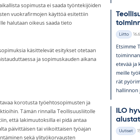
ikallista sopimusta ei saada työntekijöiden
Teol­li­s
sten vuokrafirmojen käyttöä esitettiin
toi­min
lle halutaan oikeus saada tieto
Kirj
Liitto
16.
Kategoriat
Et­simme Teo
sopimuksia käsittelevät esitykset otetaan
toi­min­nan
istauduttaessa ja sopimuskauden aikana
ete­vää ja k
meille työ­
rät pyö­ri­
hal­lin­non 
ttavaa korotusta työehtosopimusten ja
ILO hy­v
ioihin. Tämän rinnalla Teollisuusliitolle
alus­ta­
in, että lakimuutoksilla ei pidä antaa
a päivittäisen tai viikoittaisen työajan
K
Uutiset
1
Kategoriat
jentäminen sekä ylityökorvausten