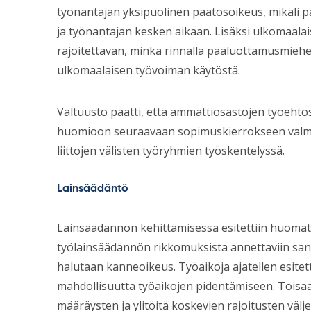
työnantajan yksipuolinen päätösoikeus, mikäli pa
ja työnantajan kesken aikaan. Lisäksi ulkomaalai
rajoitettavan, minkä rinnalla pääluottamusmiehe
ulkomaalaisen työvoiman käytöstä.
Valtuusto päätti, että ammattiosastojen työehto
huomioon seuraavaan sopimuskierrokseen valm
liittojen välisten työryhmien työskentelyssä.
Lainsäädäntö
Lainsäädännön kehittämisessä esitettiin huoma
työlainsäädännön rikkomuksista annettaviin sankt
halutaan kanneoikeus. Työaikoja ajatellen esitetti
mahdollisuutta työaikojen pidentämiseen. Toisaalt
määräysten ja ylitöitä koskevien rajoitusten väl