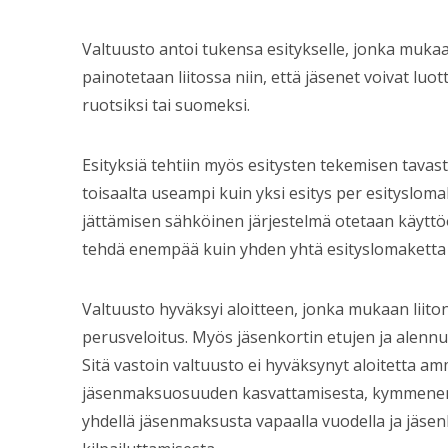
Valtuusto antoi tukensa esitykselle, jonka mukaan
painotetaan liitossa niin, että jäsenet voivat luo
ruotsiksi tai suomeksi.
Esityksiä tehtiin myös esitysten tekemisen tavasta
toisaalta useampi kuin yksi esitys per esityslomak
jättämisen sähköinen järjestelmä otetaan käyttöö
tehdä enempää kuin yhden yhtä esityslomaketta
Valtuusto hyväksyi aloitteen, jonka mukaan liito
perusveloitus. Myös jäsenkortin etujen ja alennu
Sitä vastoin valtuusto ei hyväksynyt aloitetta am
jäsenmaksuosuuden kasvattamisesta, kymmenen 
yhdellä jäsenmaksusta vapaalla vuodella ja jäse