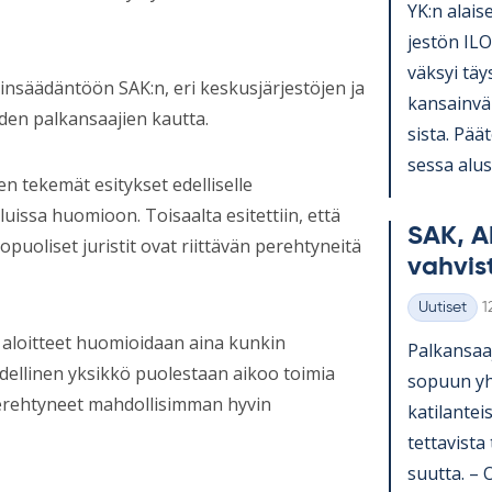
YK:n alai­se
jes­tön ILO
väk­syi täy
lainsäädäntöön SAK:n, eri keskusjärjestöjen ja
kan­sain­vä­
en palkansaajien kautta.
sista. Pää­t
sessa alus­t
en tekemät esitykset edelliselle
luissa huomioon. Toisaalta esitettiin, että
SAK, A
opuoliset juristit ovat riittävän perehtyneitä
vah­vis­
K
Uutiset
1
Kategoriat
 aloitteet huomioidaan aina kunkin
Pal­kan­saa­
udellinen yksikkö puolestaan aikoo toimia
so­puun yh­t
t perehtyneet mahdollisimman hyvin
ka­ti­lan­te
tet­ta­vista
suutta. – Os