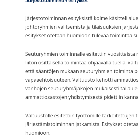
Järjestötoiminnan esitykset
Järjestötoiminnan esityksistä kolme käsitteli alue
johtoryhmien valitsemista ja tilaisuuksien järjest
esitykset otetaan huomioon tulevaa toimintaa su
Seuturyhmien toiminnalle esitettiin vuosittaista 
liiton osittaisella toimintaa ohjaavalla tuella. Va
että sääntöjen mukaan seuturyhmien toiminta 
vapaaehtoisuuteen. Valtuusto kehotti ammattio
vanhojen seuturyhmäjakojen mukaisesti tai aluee
ammattiosastojen yhdistymisestä pidettiin kanna
Valtuustolle esitettiin työttömille tarkoitettujen t
järjestämistoiminnan jatkamista. Esitykset otet
huomioon.