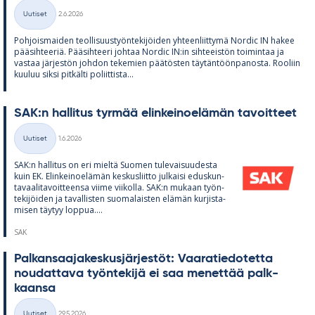
Kirjoitettu
Uutiset
2.6.2026
Kategoriat
Poh­jois­mai­den teol­li­suus­työn­te­ki­jöi­den yh­teen­liit­tymä Nor­dic IN ha­kee
pää­sih­tee­riä. Pää­sih­teeri joh­taa Nor­dic IN:in sih­tee­is­tön toi­min­taa ja
vas­taa jär­jes­tön joh­don te­ke­mien pää­tös­ten täy­tän­töön­pa­nosta. Roo­liin
kuu­luu siksi pit­kälti po­liit­tista...
SAK:n hal­li­tus tyr­mää elin­kei­noe­lä­män ta­voit­teet
Kirjoitettu
Uutiset
1.6.2026
Kategoriat
SAK:n hal­li­tus on eri mieltä Suo­men tu­le­vai­suu­desta
kuin EK. Elin­kei­noe­lä­män kes­kus­liitto jul­kaisi edus­kun­
ta­vaa­li­ta­voit­teensa viime vii­kolla. SAK:n mu­kaan työn­
te­ki­jöi­den ja ta­val­lis­ten suo­ma­lais­ten elä­män kur­jis­ta­
mi­sen täy­tyy lop­pua....
SAK
Pal­kan­saa­ja­kes­kus­jär­jes­töt: Vaa­ra­tie­do­tetta
nou­dat­tava työn­te­kijä ei saa me­net­tää palk­
kaansa
Kirjoitettu
Uutiset
29.5.2026