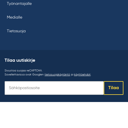
Työnantajalle
Medialle
Tietosuoja
Tilaa uutiskirje
Sivustoa suojaa reCAPTCHA.
Sovellettavissa ovat Googlen
tietosuojakäytäntö
ja
käyttöehdot
.
Tilaa
Tilaa
uutiskirje: