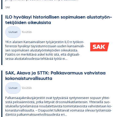
SAK
ILO hy­väk­syi his­to­rial­li­sen so­pi­muk­sen alus­ta­työn­
te­ki­jöi­den oi­keuk­sista
Kirjoitettu
Uutiset
15.6.2026
Kategoriat
YK:n alai­sen Kan­sain­vä­li­sen työ­jär­jes­tön ILO:n työ­kon­
fe­renssi hy­väk­syi täy­sis­tun­nos­saan uu­den kan­sain­vä­li­
sen so­pi­muk­sen alus­ta­työn­te­ki­jöi­den oi­keuk­sista.
Pää­tös on mer­kit­tävä as­kel kohti sitä, että di­gi­taa­li­
sessa alus­ta­ta­lou­dessa teh­tä­vää työtä ei...
SAK, Akava ja STTK: Palk­ka­var­muus vah­vis­taa
ko­ko­nais­tur­val­li­suutta
Kirjoitettu
Uutiset
12.6.2026
Kategoriat
Pal­kan­saa­ja­kes­kus­jär­jes­töt ovat tyy­ty­väi­siä syn­ty­nee­seen so­puun yh­tei­
sistä pe­li­sään­nöistä, jotka liit­ty­vät droo­niuh­ka­ti­lan­tei­siin. Yh­tei­sellä suo­
si­tuk­sella työ­elä­mässä nou­da­tet­ta­vista toi­min­ta­ta­voista vah­vis­te­taan ko­
ko­nais­tur­val­li­suutta. – Os­a­puo­let tul­kit­se­vat voi­massa ole­vaa työ­lain­sää­
dän­töä pal­kan­mak­su­vel­vol­li­suu­desta eri...