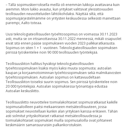
– Tällä sopimuskierroksella meillä oli enemmän lukkoja avattavana kuin
aiemmin. Moni lukko avautui, kun yritykset valitsivat yleissitovuuden
teollisuuden neuvotteluiden lähtökohdaksi. Näyttää siltä, että
sopimusjärjestelmämme on yritysten keskuudessa selkeästi mainettaan
parempi, Aalto toteaa.
Uusi teknologiateollisuuden työehtosopimus on voimassa 30.11.2023
asti, mutta se on irtisanottavissa 30.11.2022 mennessä, mikäli osapuolet
eivät sitä ennen pääse sopimukseen vuoden 2023 palkkaratkaisusta.
Sopimus on siten 1 + 1 -vuotinen. Teknologiateollisuuden sopimuksen
piirissä työskentelee noin 90 000 teollisuuden työntekijää.
Teollisuusliiton hallitus hyväksyi teknologiateollisuuden
työehtosopimuksen lisäksi myös kaksi muuta sopimusta; autoalan
kaupan ja korjaamotoiminnan työehtosopimuksen sekä malmikaivosten
työehtosopimuksen. Autoalan sopimus on kattavuudeltaan
Teollisuusliiton toiseksi suurin sopimus. Sen piirissä työskentelee noin
20 000 työntekijää. Autoalan sopimuksessa työnantajia edustaa
Autoalan keskusliitto.
Teollisuusliitto neuvottelee toimialakohtaiset sopimusratkaisut kaikille
sopimusaloilleen paitsi mekaaniseen metsäteollisuuteen, jossa
sopimukset neuvotellaan kunkin alan yrityksen kanssa erikseen. Tähän
asti solmitut yrityskohtaiset ratkaisut metsäteollisuudessa ja
toimialakohtaiset sopimukset muilla sopimusaloilla ovat johtaneet
keskimäärin samansuuruisiin palkankorotuksiin.