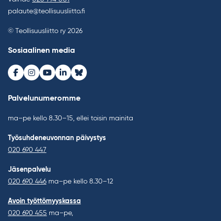
palaute@teollisuusliitto.fi
© Teollisuusliitto ry 2026
Sosiaalinen media
Facebook
Instagram
Youtube
LinkedIn
Bluesky
Palvelunumeromme
ma–pe kello 8.30–15, ellei toisin mainita
Työsuhdeneuvonnan päivystys
020 690 447
Jäsenpalvelu
020 690 446
ma–pe kello 8.30–12
Avoin työttömyyskassa
020 690 455
ma–pe,