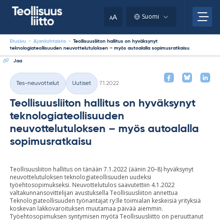
Skip
your
to
A
Suomi
A
content
clipboard.)
Etusivu
-
Ajankohtaista
-
Teollisuusliiton hallitus on hyväksynyt
teknologiateollisuuden neuvottelutuloksen – myös autoalalla sopimusratkaisu
Jaa
Kirjoitettu
Tes-neuvottelut
Uutiset
7.1.2022
Kategoriat
Teollisuusliiton hallitus on hyväksynyt
teknologiateollisuuden
neuvottelutuloksen – myös autoalalla
sopimusratkaisu
Teollisuusliiton hallitus on tänään 7.1.2022 (äänin 20–8) hyväksynyt
neuvottelutuloksen teknologiateollisuuden uudeksi
työehtosopimukseksi. Neuvottelutulos saavutettiin 4.1.2022
valtakunnansovittelijan avustuksella Teollisuusliiton annettua
Teknologiateollisuuden työnantajat ry:lle toimialan keskeisiä yrityksiä
koskevan lakkovaroituksen muutamaa päivää aiemmin.
Työehtosopimuksen syntymisen myötä Teollisuusliitto on peruuttanut