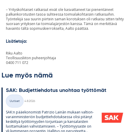
– Yrityskohtaiset ratkaisut eivät ole kasvattaneet tai pienentäneet
palkankorotusten tasoa suhteessa toimialakohtaisiin ratkaisuihin.
Työntekijä saa suurin piirtein saman korotuksen oli ratkaisu sitten tehty
suoraan yrityksen tai toimialajärjestön kanssa. Tämä on merkittävä
havainto tältä sopimuskierrokselta, Aalto päättää.
Lisätietoja:
Riku Aalto
Teollisuusliiton puheenjohtaja
0400 711 072
Lue myös nämä
SAK: Bud­jet­tieh­do­tus unoh­taa työt­tö­mät
Kirjoitettu
Uutiset
4.8.2026
Kategoriat
SAK:n pää­e­ko­no­misti Pat­rizio Lainàn mu­kaan val­tion­
va­rain­mi­nis­te­riön bud­jet­tieh­do­tuk­sessa olisi pi­tä­nyt
kes­kit­tyä työt­tö­myy­den tor­jun­taan ja kan­sa­lais­ten
luot­ta­muk­sen vah­vis­ta­mi­seen. – Työt­tö­myy­saste on
yli kym­me­nen pro­sen­tin. Hal­li­tus on pe­rus­teetta...