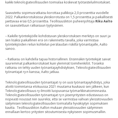
kaikki teknologiateollisuuden toimialaa koskevat työtaisteluilmoitukset.
Saavutettu sopimusratkaisu korottaa palkkoja 2,0 prosenttia vuodelle
2022. Palkankorotuksissa yleiskorotusta on 1,5 prosenttia ja paikallisesti
jaettavaa erää 0,5 prosenttia. Teollisuusliiton puheenjohtaja
Riku Aalto
on saavutettuun ratkaisuun tyytyväinen.
– Kaikille työntekijöille kohdistuvan yleiskorotuksen merkitys on suuri ja
sen lisäksi paikallinen erä on rakennettu tavalla, joka varmistaa
työntekijöiden reilun kohtelun perälaudan riskillä työnantajalle, Aalto
sanoo.
– Ratkaisu on kahdella tapaa historiallinen. Ensinnäkin työntekijät saivat
suuremmat palkankorotukset kuin ylemmät toimihenkilöt. Toiseksi
ratkaisu on tehty uuden työnantajayhdistyksen, Teknologiateollisuuden
työnantajat ry:n kanssa, Aalto jatkaa.
Teknologiateollisuuden työnantajat ry on uusi työnantajayhdistys, joka
aloitti toimintansa elokuussa 2021 muutama kuukausi sen jälkeen, kun
Teknologiateollisuus ry ilmoitti luopuvansa työmarkkinatoiminnasta.
Teknologiateollisuuden työnantajat ry:n jäsenyritysten edustavuus on
nopeasti noussut niin suureksi, että se varmistaa vahvan yleissitovuuden
säilymisen teknologiateollisuuden toimialalla hyväksytyn sopimuksen
kautta. Teollisuusliiton Aallon mukaan yleissitovuuden säilyminen
ennallaan kertoo yritysten sitoutumisesta nykyiseen sopimusmalliin.