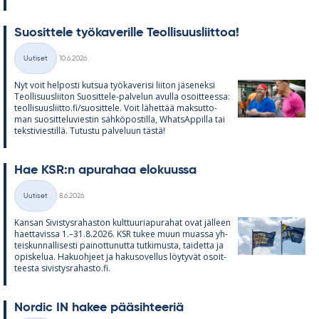
Suo­sit­tele työ­ka­ve­rille Teol­li­suus­liit­toa!
Kirjoitettu
Uutiset
10.6.2026
Kategoriat
Nyt voit hel­posti kut­sua työ­ka­ve­risi lii­ton jä­se­neksi
Teol­li­suus­lii­ton Suo­sit­tele-pal­ve­lun avulla osoit­teessa:
teol­li­suus­liitto.fi/suo­sit­tele. Voit lä­het­tää mak­sut­to­
man suo­sit­te­lu­vies­tin säh­kö­pos­tilla, What­sAp­pilla tai
teks­ti­vies­tillä. Tu­tustu pal­ve­luun tästä!
Hae KSR:n apu­ra­haa elo­kuussa
Kirjoitettu
Uutiset
8.6.2026
Kategoriat
Kan­san Si­vis­tys­ra­has­ton kult­tuu­ria­pu­ra­hat ovat jäl­leen
haet­ta­vissa 1.–31.8.2026. KSR tu­kee muun muassa yh­
teis­kun­nal­li­sesti pai­not­tu­nutta tut­ki­musta, tai­detta ja
opis­ke­lua. Ha­kuoh­jeet ja ha­kuso­vel­lus löy­ty­vät osoit­
teesta si­vis­tys­ra­hasto.fi.
Nor­dic IN ha­kee pää­sih­tee­riä