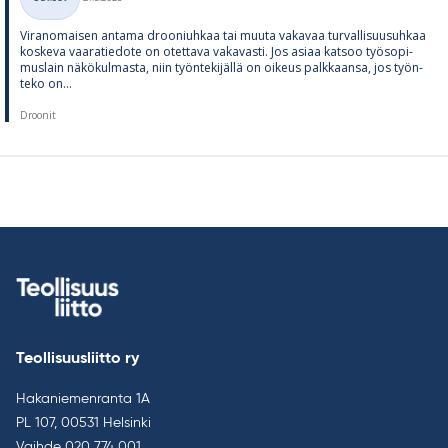
Kategoriat
Vi­ran­omai­sen an­tama droo­niuh­kaa tai muuta va­ka­vaa tur­val­li­suusuh­kaa
kos­keva vaa­ra­tie­dote on otet­tava va­ka­vasti. Jos asiaa kat­soo työ­so­pi­
mus­lain nä­kö­kul­masta, niin työn­te­ki­jällä on oi­keus palk­kaansa, jos työn­
teko on...
Droonit
Teollisuusliitto ry
Hakaniemenranta 1A
PL 107, 00531 Helsinki
Vaihde
020 774 001