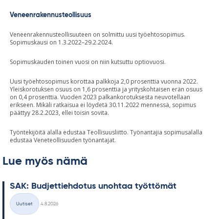
Veneenrakennusteollisuus
Veneenrakennusteollisuuteen on solmittu uusi työehtosopimus.
Sopimuskausi on 1.3.2022–29.2.2024.
Sopimuskauden toinen vuosi on niin kutsuttu optiovuosi.
Uusi työehtosopimus korottaa palkkoja 2,0 prosenttia vuonna 2022.
Yleiskorotuksen osuus on 1,6 prosenttia ja yrityskohtaisen erän osuus
on 0,4 prosenttia. Vuoden 2023 palkankorotuksesta neuvotellaan
erikseen. Mikäli ratkaisua ei löydetä 30.11.2022 mennessä, sopimus
päättyy 28.2.2023, ellei toisin sovita.
Työntekijöitä alalla edustaa Teollisuusliitto. Työnantajia sopimusalalla
edustaa Veneteollisuuden työnantajat.
Lue myös nämä
SAK: Bud­jet­tieh­do­tus unoh­taa työt­tö­mät
Kirjoitettu
Uutiset
4.8.2026
Kategoriat