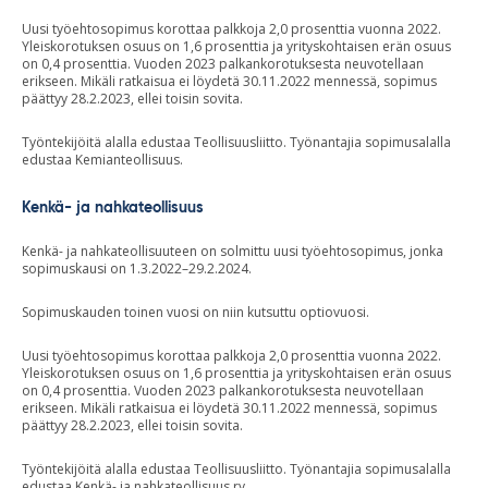
Uusi työehtosopimus korottaa palkkoja 2,0 prosenttia vuonna 2022.
Yleiskorotuksen osuus on 1,6 prosenttia ja yrityskohtaisen erän osuus
on 0,4 prosenttia. Vuoden 2023 palkankorotuksesta neuvotellaan
erikseen. Mikäli ratkaisua ei löydetä 30.11.2022 mennessä, sopimus
päättyy 28.2.2023, ellei toisin sovita.
Työntekijöitä alalla edustaa Teollisuusliitto. Työnantajia sopimusalalla
edustaa Kemianteollisuus.
Kenkä- ja nahkateollisuus
Kenkä- ja nahkateollisuuteen on solmittu uusi työehtosopimus, jonka
sopimuskausi on 1.3.2022–29.2.2024.
Sopimuskauden toinen vuosi on niin kutsuttu optiovuosi.
Uusi työehtosopimus korottaa palkkoja 2,0 prosenttia vuonna 2022.
Yleiskorotuksen osuus on 1,6 prosenttia ja yrityskohtaisen erän osuus
on 0,4 prosenttia. Vuoden 2023 palkankorotuksesta neuvotellaan
erikseen. Mikäli ratkaisua ei löydetä 30.11.2022 mennessä, sopimus
päättyy 28.2.2023, ellei toisin sovita.
Työntekijöitä alalla edustaa Teollisuusliitto. Työnantajia sopimusalalla
edustaa Kenkä- ja nahkateollisuus ry.