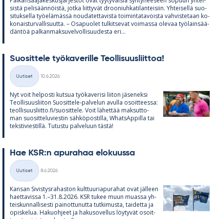
Pal­kan­saa­ja­kes­kus­jär­jes­töt ovat tyy­ty­väi­siä syn­ty­nee­seen so­puun yh­tei­
sistä pe­li­sään­nöistä, jotka liit­ty­vät droo­niuh­ka­ti­lan­tei­siin. Yh­tei­sellä suo­
si­tuk­sella työ­elä­mässä nou­da­tet­ta­vista toi­min­ta­ta­voista vah­vis­te­taan ko­
ko­nais­tur­val­li­suutta. – Os­a­puo­let tul­kit­se­vat voi­massa ole­vaa työ­lain­sää­
dän­töä pal­kan­mak­su­vel­vol­li­suu­desta eri...
Suo­sit­tele työ­ka­ve­rille Teol­li­suus­liit­toa!
Kirjoitettu
Uutiset
10.6.2026
Kategoriat
Nyt voit hel­posti kut­sua työ­ka­ve­risi lii­ton jä­se­neksi
Teol­li­suus­lii­ton Suo­sit­tele-pal­ve­lun avulla osoit­teessa:
teol­li­suus­liitto.fi/suo­sit­tele. Voit lä­het­tää mak­sut­to­
man suo­sit­te­lu­vies­tin säh­kö­pos­tilla, What­sAp­pilla tai
teks­ti­vies­tillä. Tu­tustu pal­ve­luun tästä!
Hae KSR:n apu­ra­haa elo­kuussa
Kirjoitettu
Uutiset
8.6.2026
Kategoriat
Kan­san Si­vis­tys­ra­has­ton kult­tuu­ria­pu­ra­hat ovat jäl­leen
haet­ta­vissa 1.–31.8.2026. KSR tu­kee muun muassa yh­
teis­kun­nal­li­sesti pai­not­tu­nutta tut­ki­musta, tai­detta ja
opis­ke­lua. Ha­kuoh­jeet ja ha­kuso­vel­lus löy­ty­vät osoit­