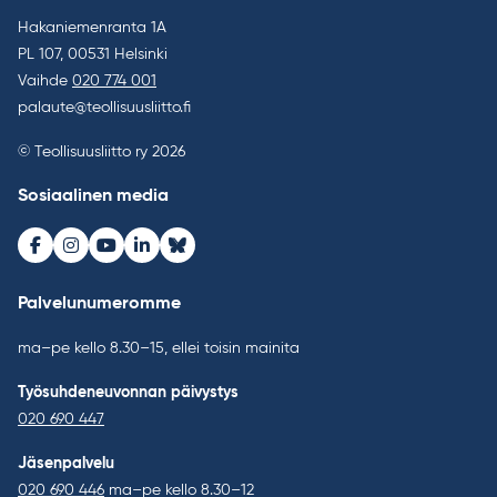
Hakaniemenranta 1A
PL 107, 00531 Helsinki
Vaihde
020 774 001
palaute@teollisuusliitto.fi
© Teollisuusliitto ry 2026
Sosiaalinen media
Facebook
Instagram
Youtube
LinkedIn
Bluesky
Palvelunumeromme
ma–pe kello 8.30–15, ellei toisin mainita
Työsuhdeneuvonnan päivystys
020 690 447
Jäsenpalvelu
020 690 446
ma–pe kello 8.30–12