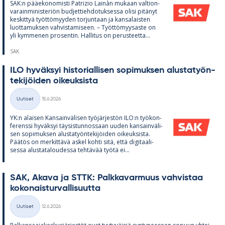
SAK:n pää­e­ko­no­misti Pat­rizio Lainàn mu­kaan val­tion­
va­rain­mi­nis­te­riön bud­jet­tieh­do­tuk­sessa olisi pi­tä­nyt
kes­kit­tyä työt­tö­myy­den tor­jun­taan ja kan­sa­lais­ten
luot­ta­muk­sen vah­vis­ta­mi­seen. – Työt­tö­myy­saste on
yli kym­me­nen pro­sen­tin. Hal­li­tus on pe­rus­teetta...
SAK
ILO hy­väk­syi his­to­rial­li­sen so­pi­muk­sen alus­ta­työn­
te­ki­jöi­den oi­keuk­sista
Kirjoitettu
Uutiset
15.6.2026
Kategoriat
YK:n alai­sen Kan­sain­vä­li­sen työ­jär­jes­tön ILO:n työ­kon­
fe­renssi hy­väk­syi täy­sis­tun­nos­saan uu­den kan­sain­vä­li­
sen so­pi­muk­sen alus­ta­työn­te­ki­jöi­den oi­keuk­sista.
Pää­tös on mer­kit­tävä as­kel kohti sitä, että di­gi­taa­li­
sessa alus­ta­ta­lou­dessa teh­tä­vää työtä ei...
SAK, Akava ja STTK: Palk­ka­var­muus vah­vis­taa
ko­ko­nais­tur­val­li­suutta
Kirjoitettu
Uutiset
12.6.2026
Kategoriat