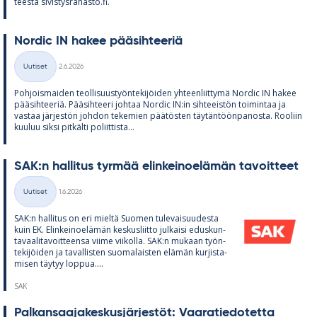
teesta si­vis­tys­ra­hasto.fi.
Nor­dic IN ha­kee pää­sih­tee­riä
Kirjoitettu
Uutiset
2.6.2026
Kategoriat
Poh­jois­mai­den teol­li­suus­työn­te­ki­jöi­den yh­teen­liit­tymä Nor­dic IN ha­kee
pää­sih­tee­riä. Pää­sih­teeri joh­taa Nor­dic IN:in sih­tee­is­tön toi­min­taa ja
vas­taa jär­jes­tön joh­don te­ke­mien pää­tös­ten täy­tän­töön­pa­nosta. Roo­liin
kuu­luu siksi pit­kälti po­liit­tista...
SAK:n hal­li­tus tyr­mää elin­kei­noe­lä­män ta­voit­teet
Kirjoitettu
Uutiset
1.6.2026
Kategoriat
SAK:n hal­li­tus on eri mieltä Suo­men tu­le­vai­suu­desta
kuin EK. Elin­kei­noe­lä­män kes­kus­liitto jul­kaisi edus­kun­
ta­vaa­li­ta­voit­teensa viime vii­kolla. SAK:n mu­kaan työn­
te­ki­jöi­den ja ta­val­lis­ten suo­ma­lais­ten elä­män kur­jis­ta­
mi­sen täy­tyy lop­pua....
SAK
Pal­kan­saa­ja­kes­kus­jär­jes­töt: Vaa­ra­tie­do­tetta