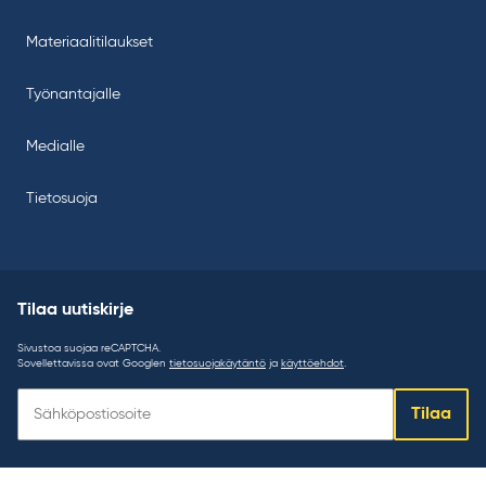
Materiaalitilaukset
Työnantajalle
Medialle
Tietosuoja
Tilaa uutiskirje
Sivustoa suojaa reCAPTCHA.
Sovellettavissa ovat Googlen
tietosuojakäytäntö
ja
käyttöehdot
.
Tilaa
Tilaa
uutiskirje: