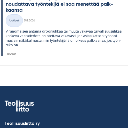
nou­dat­tava työn­te­kijä ei saa me­net­tää palk­
kaansa
Kirjoitettu
Uutiset
29.5.2026
Kategoriat
Vi­ran­omai­sen an­tama droo­niuh­kaa tai muuta va­ka­vaa tur­val­li­suusuh­kaa
kos­keva vaa­ra­tie­dote on otet­tava va­ka­vasti. Jos asiaa kat­soo työ­so­pi­
mus­lain nä­kö­kul­masta, niin työn­te­ki­jällä on oi­keus palk­kaansa, jos työn­
teko on...
Droonit
Teollisuusliitto ry