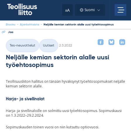
Skip
your
to
A
Suomi
A
content
clipboard.)
Etusivu
-
Ajankohtaista
-
Neljälle kemian sektorin alalle uusi työehtosopimus
Jaa
Kirjoitettu
Tes-neuvottelut
Uutiset
2.3.2022
Kategoriat
Neljälle kemian sektorin alalle uusi
työehtosopimus
Teollisuusliiton hallitus on tänään hyväksynyt työehtosopimukset neljälle
kemian sektorin alalle.
Harja- ja sivellinalat
Harja- ja sivellinaloille on solmittu uusi työehtosopimus. Sopimuskausi
on 1.3.2022–29.2.2024.
Sopimuskauden toinen vuosi on niin kutsuttu optiovuosi.