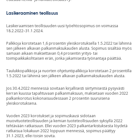
Lasikeraaminen teollisuus
Lasikeraamisen teollisuuden uusi työehtosopimus on voimassa
18.2.2022–31.1.2024.
Palkkoja korotetaan 1,6 prosentin yleiskorotuksella 1.5.2022 tai lähinnä
sen jälkeen alkavan palkanmaksukauden alusta. Sopimus sisältää myös
samaan aikaan maksettavan 0,4 prosentin yritys- tai
toimipaikkakohtaisen erän, jonka jakamisesta työnantaja päättää.
Taulukkopalkkoja ja nuorten ohjetuntipalkkoja korotetaan 2 prosentilla
1.5.2022 tai lähinnä sen jälkeen alkavan palkanmaksukauden alusta.
Jos 30.4.2022 mennessä sovitaan kirjallisesti siirtymisestä pysyvästi
kerran kuussa tapahtuvaan palkanmaksuun, maksetaan vuoden 2022
palkankorotus kokonaisuudessaan 2 prosentin suuruisena
yleiskorotuksena.
Vuoden 2023 korotukset ja sopimuskausi sidotaan
muovituoteteollisuuden ja kemian tuoteteollisuuden syksyllä 2022
tehtävään ratkaisuun. Ellei vuoden 2023 palkantarkistuksesta löydetä
ratkaisua lokakuun 2022 loppuun mennessä, sopimus päättyy
31.1.2023, ellei toisin sovita.