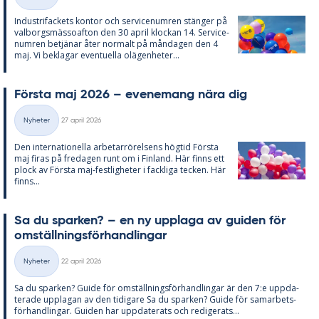
Kategorier
In­du­stri­fac­kets kon­tor och ser­vice­num­ren stäng­er på
val­borgs­mäs­so­af­ton den 30 april kloc­kan 14. Ser­vice­
num­ren be­tjä­nar åter nor­malt på mån­da­gen den 4
maj. Vi be­kla­gar even­tu­el­la olä­gen­he­ter...
Förs­ta maj 2026 – eve­ne­mang nära dig
Skriven
Nyheter
27 april 2026
Kategorier
Den in­ter­na­tio­nel­la ar­be­tar­rö­rel­sens hög­tid Förs­ta
maj fi­ras på fre­da­gen runt om i Fin­land. Här fin­ns ett
plock av Förs­ta maj-fest­lig­he­ter i fack­li­ga tec­ken. Här
fin­ns...
Sa du spar­ken? – en ny upp­laga av gui­den för
om­ställ­nings­för­hand­ling­ar
Skriven
Nyheter
22 april 2026
Kategorier
Sa du spar­ken? Guide för om­ställ­nings­för­hand­ling­ar är den 7:e upp­da­
te­ra­de upp­la­gan av den ti­di­ga­re Sa du spar­ken? Guide för sam­ar­bets­
för­hand­ling­ar. Gui­den har upp­da­te­ra­ts och re­di­ge­ra­ts...