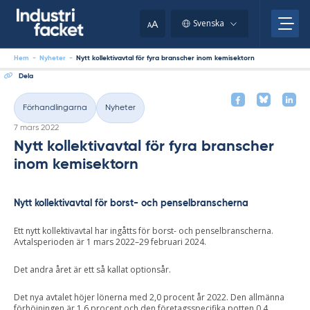
Skip
to
A
Svenska
A
content
Hem
-
Nyheter
-
Nytt kollektivavtal för fyra branscher inom kemisektorn
Dela
Förhandlingarna
Nyheter
Kategorier
Skriven
7 mars 2022
Nytt kollektivavtal för fyra branscher
inom kemisektorn
Nytt kollektivavtal för borst- och penselbranscherna
Ett nytt kollektivavtal har ingåtts för borst- och penselbranscherna.
Avtalsperioden är 1 mars 2022–29 februari 2024.
Det andra året är ett så kallat optionsår.
Det nya avtalet höjer lönerna med 2,0 procent år 2022. Den allmänna
förhöjningen är 1,6 procent och den företagsspecifika potten 0,4