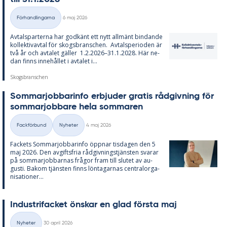
Skriven
Förhandlingarna
6 maj 2026
Kategorier
Av­tals­par­ter­na har god­känt ett nytt all­mänt bin­dan­de
kol­lek­tivav­tal för skogs­branschen. Av­tal­s­pe­ri­o­den är
två år och av­ta­let gäl­ler 1.2.2026–31.1.2028. Här ne­
dan fin­ns in­ne­hål­let i av­ta­let i...
Skogsbranschen
Som­mar­job­ba­rin­fo er­bju­der gra­tis råd­giv­ning för
som­mar­job­ba­re hela som­ma­ren
Skriven
Fackförbund
Nyheter
4 maj 2026
Kategorier
Fac­kets Som­mar­job­ba­rin­fo öpp­nar tis­da­gen den 5
maj 2026. Den av­gifts­fria råd­giv­nings­tjäns­ten sva­rar
på som­mar­job­bar­nas frå­gor fram till slu­tet av au­
gusti. Bakom tjäns­ten fin­ns lön­ta­gar­nas cen­tral­or­ga­
ni­sa­tio­ner...
In­du­stri­fac­ket öns­kar en glad förs­ta maj
Skriven
Nyheter
30 april 2026