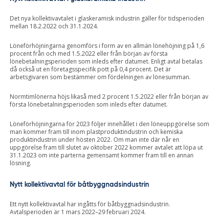
Det nya kollektivavtalet i glaskeramisk industrin gäller för tidsperioden
mellan 18.2.2022 och 31.1.2024.
Löneförhöjningarna genomförs i form av en allmän lönehöjning på 1,6
procent från och med 1.5.2022 eller från början av första
lönebetalningsperioden som inleds efter datumet. Enligt avtal betalas
då också ut en företagsspecifik pott på 0,4 procent. Det är
arbetsgivaren som bestämmer om fördelningen av lönesumman.
Normtimlönerna höjs likaså med 2 procent 1.5.2022 eller från början av
första lönebetalningsperioden som inleds efter datumet.
Löneförhöjningarna för 2023 följer innehållet i den löneuppgörelse som
man kommer fram till inom plastproduktindustrin och kemiska
produktindustrin under hösten 2022. Om man inte där når en
uppgörelse fram till slutet av oktober 2022 kommer avtalet att löpa ut
31.1.2023 om inte parterna gemensamt kommer fram till en annan
lösning.
Nytt kollektivavtal för båtbyggnadsindustrin
Ett nytt kollektivavtal har ingåtts för båtbyggnadsindustrin.
Avtalsperioden är 1 mars 2022–29 februari 2024.