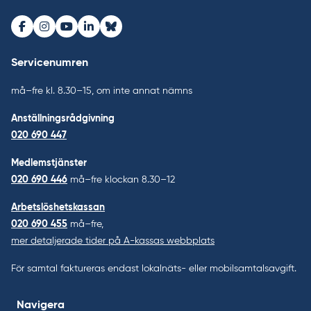
Facebook
Instagram
Youtube
LinkedIn
Bluesky
Servicenumren
må–fre kl. 8.30–15, om inte annat nämns
Anställningsrådgivning
020 690 447
Medlemstjänster
020 690 446
må–fre klockan 8.30–12
Arbetslöshetskassan
020 690 455
må–fre,
mer detaljerade tider på A-kassas webbplats
För samtal faktureras endast lokalnäts- eller mobilsamtalsavgift.
Navigera