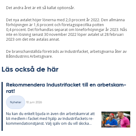
Det andra året är ett så kallat optionsår.
Det nya avtalet höjer lönerna med 2,0 procent år 2022. Den allmänna
förhöjningen är 1,6 procent och företagsspecifika potten
0,4 procent. Det förhandlas separat om löneförhöjningar år 2023. Nås
inte en lösning senast 30 november 2022 löper avtalet ut 28 februari
2023 om det inte avtalas annat.
De branschanställda företräds av Industrifacket, arbetsgivarna åter av
Båtindustrins Arbetsgivare.
Läs också de här
Re­kom­men­de­ra In­du­stri­fac­ket till en ar­bets­kam­
rat!
Skriven
Nyheter
10 juni 2026
Kategorier
Nu kan du en­kelt bju­da in även din ar­bets­kam­rat att
bli med­lem i fac­ket med hjälp av In­du­stri­fac­kets re­
kom­men­da­tions­tjänst. Välj själv om du vill skic­ka...