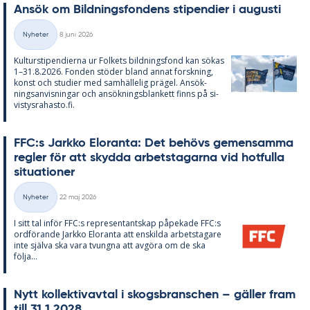
An­sök om Bild­nings­fon­dens sti­pen­di­er i au­gusti
Skriven
Nyheter
8 juni 2026
Kategorier
Kul­tursti­pen­di­er­na ur Fol­kets bild­nings­fond kan sö­kas
1–31.8.2026. Fon­den stö­der bland an­nat forsk­ning,
konst och stu­di­er med sam­häl­le­lig prä­gel. An­sök­
nings­an­vis­ning­ar och an­sök­nings­blan­kett fin­ns på si­
vis­tys­ra­has­to.fi.
FFC:s Jark­ko Elo­ran­ta: Det be­hö­vs ge­men­sam­ma
reg­ler för att skyd­da ar­bets­ta­gar­na vid hot­ful­la
si­tu­a­tio­ner
Skriven
Nyheter
22 maj 2026
Kategorier
I sitt tal in­för FFC:s re­pre­sen­tant­skap på­pe­ka­de FFC:s
ord­fö­ran­de Jark­ko Elo­ran­ta att en­skil­da ar­bets­ta­ga­re
inte själva ska vara tvung­na att av­gö­ra om de ska
följa...
Nytt kol­lek­tivav­tal i skogs­branschen – gäl­ler fram
till 31.1.2028