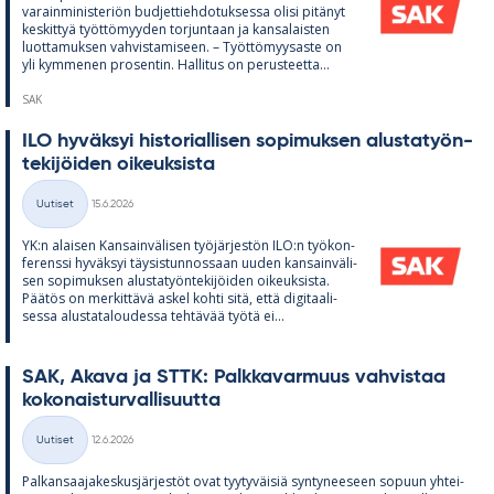
va­rain­mi­nis­te­riön bud­jet­tieh­do­tuk­sessa olisi pi­tä­nyt
kes­kit­tyä työt­tö­myy­den tor­jun­taan ja kan­sa­lais­ten
luot­ta­muk­sen vah­vis­ta­mi­seen. – Työt­tö­myy­saste on
yli kym­me­nen pro­sen­tin. Hal­li­tus on pe­rus­teetta...
SAK
ILO hy­väk­syi his­to­rial­li­sen so­pi­muk­sen alus­ta­työn­
te­ki­jöi­den oi­keuk­sista
Kirjoitettu
Uutiset
15.6.2026
Kategoriat
YK:n alai­sen Kan­sain­vä­li­sen työ­jär­jes­tön ILO:n työ­kon­
fe­renssi hy­väk­syi täy­sis­tun­nos­saan uu­den kan­sain­vä­li­
sen so­pi­muk­sen alus­ta­työn­te­ki­jöi­den oi­keuk­sista.
Pää­tös on mer­kit­tävä as­kel kohti sitä, että di­gi­taa­li­
sessa alus­ta­ta­lou­dessa teh­tä­vää työtä ei...
SAK, Akava ja STTK: Palk­ka­var­muus vah­vis­taa
ko­ko­nais­tur­val­li­suutta
Kirjoitettu
Uutiset
12.6.2026
Kategoriat
Pal­kan­saa­ja­kes­kus­jär­jes­töt ovat tyy­ty­väi­siä syn­ty­nee­seen so­puun yh­tei­