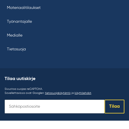
Materiaalitilaukset
Työnantajalle
Medialle
Tietosuoja
Tilaa uutiskirje
Sivustoa suojaa reCAPTCHA.
Sovellettavissa ovat Googlen
tietosuojakäytäntö
ja
käyttöehdot
.
Tilaa
Tilaa
uutiskirje: