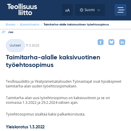
Skip
your
to
A
Suomi
A
content
clipboard.)
Etusivu
-
Ajankohtaista
-
Taimitarha-alalle kaksivuotinen työehtosopimus
Jaa
Kirjoitettu
Uutiset
11.3.2022
Kategoriat
Taimitarha-alalle kaksivuotinen
työehtosopimus
Teollisuusliitto ja Yksityismetsätalouden Työnantajat ovat hyväksyneet
taimitarha-alan uuden työehtosopimuksen.
Taimitarha-alan uusi työehtosopimus on kaksivuotinen ja se on
voimassa 1.3.2022 ja 29.2.2024 välisen ajan.
Työehtosopimus sisältää kaksi palkankorotusta.
Yleiskorotus 1.3.2022