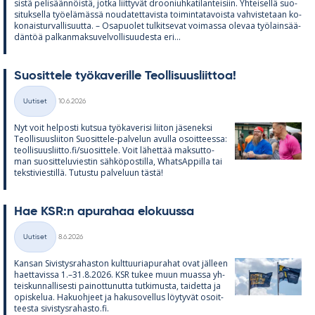
sistä pe­li­sään­nöistä, jotka liit­ty­vät droo­niuh­ka­ti­lan­tei­siin. Yh­tei­sellä suo­
si­tuk­sella työ­elä­mässä nou­da­tet­ta­vista toi­min­ta­ta­voista vah­vis­te­taan ko­
ko­nais­tur­val­li­suutta. – Os­a­puo­let tul­kit­se­vat voi­massa ole­vaa työ­lain­sää­
dän­töä pal­kan­mak­su­vel­vol­li­suu­desta eri...
Suo­sit­tele työ­ka­ve­rille Teol­li­suus­liit­toa!
Kirjoitettu
Uutiset
10.6.2026
Kategoriat
Nyt voit hel­posti kut­sua työ­ka­ve­risi lii­ton jä­se­neksi
Teol­li­suus­lii­ton Suo­sit­tele-pal­ve­lun avulla osoit­teessa:
teol­li­suus­liitto.fi/suo­sit­tele. Voit lä­het­tää mak­sut­to­
man suo­sit­te­lu­vies­tin säh­kö­pos­tilla, What­sAp­pilla tai
teks­ti­vies­tillä. Tu­tustu pal­ve­luun tästä!
Hae KSR:n apu­ra­haa elo­kuussa
Kirjoitettu
Uutiset
8.6.2026
Kategoriat
Kan­san Si­vis­tys­ra­has­ton kult­tuu­ria­pu­ra­hat ovat jäl­leen
haet­ta­vissa 1.–31.8.2026. KSR tu­kee muun muassa yh­
teis­kun­nal­li­sesti pai­not­tu­nutta tut­ki­musta, tai­detta ja
opis­ke­lua. Ha­kuoh­jeet ja ha­kuso­vel­lus löy­ty­vät osoit­
teesta si­vis­tys­ra­hasto.fi.