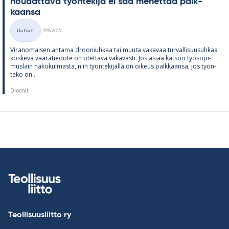
nou­dat­tava työn­te­kijä ei saa me­net­tää palk­
kaansa
Kirjoitettu
Uutiset
29.5.2026
Kategoriat
Vi­ran­omai­sen an­tama droo­niuh­kaa tai muuta va­ka­vaa tur­val­li­suusuh­kaa
kos­keva vaa­ra­tie­dote on otet­tava va­ka­vasti. Jos asiaa kat­soo työ­so­pi­
mus­lain nä­kö­kul­masta, niin työn­te­ki­jällä on oi­keus palk­kaansa, jos työn­
teko on...
Droonit
Teollisuusliitto ry