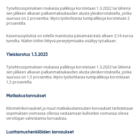
Työehtosopimuksen mukaisia palkkoja korotetaan 1.3.2022 tai lähinnä
sen jälkeen alkavan palkanmaksukauden alusta yleiskorotuksella, jonka
suuruus on 2 prosenttia. Myös työkohtaisia tuntipalkkoja korotetaan 2
prosentilla.
Kasvinsuojelulisä on edellä mainitusta päivämäärästä alkaen 3,16 euroa
tunnilta. Näihin töihin liittyvä peseytymisaika sisältyy työaikaan.
Yleiskorotus 1.3.2023
Työehtosopimuksen mukaisia palkkoja korotetaan 1.3.2023 tai lähinnä
sen jälkeen alkavan palkanmaksukauden alusta yleiskorotuksella, jonka
suuruus on 1,5 prosenttia. Myös työkohtaisia tuntipalkkoja korotetaan
1,5 prosentilla.
Matkakustannukset
Kilometrikorvaukset ja muut matkakustannusten korvaukset tarkistetaan
sopimuksen voimassa ollessa vastaamaan kulloinkin voimassa olevia
verottajan vahvistamia korvauksia.
Luottamushenkilöiden korvaukset