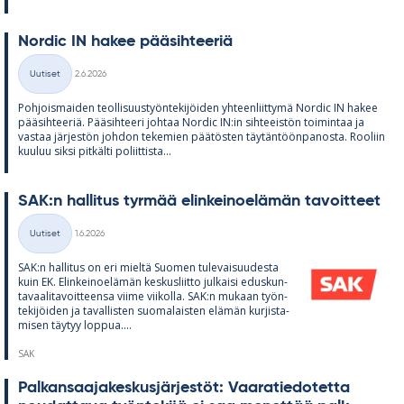
Nor­dic IN ha­kee pää­sih­tee­riä
Kirjoitettu
Uutiset
2.6.2026
Kategoriat
Poh­jois­mai­den teol­li­suus­työn­te­ki­jöi­den yh­teen­liit­tymä Nor­dic IN ha­kee
pää­sih­tee­riä. Pää­sih­teeri joh­taa Nor­dic IN:in sih­tee­is­tön toi­min­taa ja
vas­taa jär­jes­tön joh­don te­ke­mien pää­tös­ten täy­tän­töön­pa­nosta. Roo­liin
kuu­luu siksi pit­kälti po­liit­tista...
SAK:n hal­li­tus tyr­mää elin­kei­noe­lä­män ta­voit­teet
Kirjoitettu
Uutiset
1.6.2026
Kategoriat
SAK:n hal­li­tus on eri mieltä Suo­men tu­le­vai­suu­desta
kuin EK. Elin­kei­noe­lä­män kes­kus­liitto jul­kaisi edus­kun­
ta­vaa­li­ta­voit­teensa viime vii­kolla. SAK:n mu­kaan työn­
te­ki­jöi­den ja ta­val­lis­ten suo­ma­lais­ten elä­män kur­jis­ta­
mi­sen täy­tyy lop­pua....
SAK
Pal­kan­saa­ja­kes­kus­jär­jes­töt: Vaa­ra­tie­do­tetta