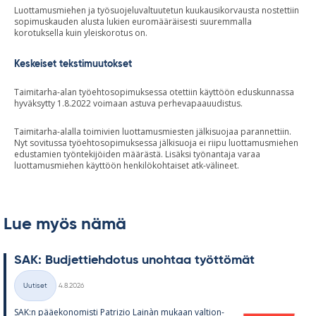
Luottamusmiehen ja työsuojeluvaltuutetun kuukausikorvausta nostettiin
sopimuskauden alusta lukien euromääräisesti suuremmalla
korotuksella kuin yleiskorotus on.
Keskeiset tekstimuutokset
Taimitarha-alan työehtosopimuksessa otettiin käyttöön eduskunnassa
hyväksytty 1.8.2022 voimaan astuva perhevapaauudistus.
Taimitarha-alalla toimivien luottamusmiesten jälkisuojaa parannettiin.
Nyt sovitussa työehtosopimuksessa jälkisuoja ei riipu luottamusmiehen
edustamien työntekijöiden määrästä. Lisäksi työnantaja varaa
luottamusmiehen käyttöön henkilökohtaiset atk-välineet.
Lue myös nämä
SAK: Bud­jet­tieh­do­tus unoh­taa työt­tö­mät
Kirjoitettu
Uutiset
4.8.2026
Kategoriat
SAK:n pää­e­ko­no­misti Pat­rizio Lainàn mu­kaan val­tion­