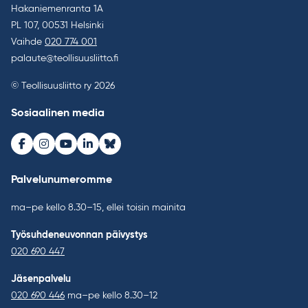
Hakaniemenranta 1A
PL 107, 00531 Helsinki
Vaihde
020 774 001
palaute@teollisuusliitto.fi
© Teollisuusliitto ry 2026
Sosiaalinen media
Facebook
Instagram
Youtube
LinkedIn
Bluesky
Palvelunumeromme
ma–pe kello 8.30–15, ellei toisin mainita
Työsuhdeneuvonnan päivystys
020 690 447
Jäsenpalvelu
020 690 446
ma–pe kello 8.30–12