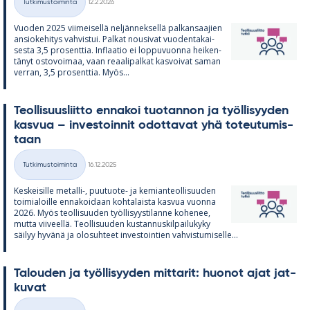
Tutkimustoiminta
12.2.2026
Kategoriat
Vuo­den 2025 vii­mei­sellä nel­jän­nek­sellä pal­kan­saa­jien
an­sio­ke­hi­tys vah­vis­tui. Pal­kat nousi­vat vuo­den­ta­kai­
sesta 3,5 pro­sent­tia. In­flaa­tio ei lop­pu­vuonna hei­ken­
tä­nyt os­to­voi­maa, vaan re­aa­li­pal­kat kas­voi­vat sa­man
ver­ran, 3,5 pro­sent­tia. Myös...
Teol­li­suus­liitto en­na­koi tuo­tan­non ja työl­li­syy­den
kas­vua – in­ves­toin­nit odot­ta­vat yhä to­teu­tu­mis­
taan
Kirjoitettu
Tutkimustoiminta
16.12.2025
Kategoriat
Kes­kei­sille me­talli-, puu­tuote- ja ke­mian­teol­li­suu­den
toi­mia­loille en­na­koi­daan koh­ta­laista kas­vua vuonna
2026. Myös teol­li­suu­den työl­li­syys­ti­lanne ko­he­nee,
mutta vii­veellä. Teol­li­suu­den kus­tan­nus­kil­pai­lu­kyky
säi­lyy hy­vänä ja olo­suh­teet in­ves­toin­tien vah­vis­tu­mi­selle...
Ta­lou­den ja työl­li­syy­den mit­ta­rit: huo­not ajat jat­
ku­vat
Kirjoitettu