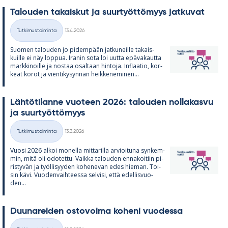
Ta­lou­den ta­kais­kut ja suur­työt­tö­myys jat­ku­vat
Kirjoitettu
Tutkimustoiminta
13.4.2026
Kategoriat
Suo­men ta­lou­den jo pi­dem­pään jat­ku­neille ta­kais­
kuille ei näy lop­pua. Ira­nin sota loi uutta epä­va­kautta
mark­ki­noille ja nos­taa osal­taan hin­toja. In­flaa­tio, kor­
keat ko­rot ja vien­ti­ky­syn­nän heik­ke­ne­mi­nen...
Läh­tö­ti­lanne vuo­teen 2026: ta­lou­den nol­la­kasvu
ja suur­työt­tö­myys
Kirjoitettu
Tutkimustoiminta
13.3.2026
Kategoriat
Vuosi 2026 al­koi mo­nella mit­ta­rilla ar­vioi­tuna syn­kem­
min, mitä oli odo­tettu. Vaikka ta­lou­den en­na­koi­tiin pi­
ris­ty­vän ja työl­li­syy­den ko­he­ne­van edes hie­man. Toi­
sin kävi. Vuo­den­vaih­teessa sel­visi, että edel­lis­vuo­
den...
Duu­na­rei­den os­to­voima ko­heni vuo­dessa
Kirjoitettu