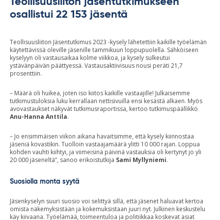
Teollisuusliiton jäsentutkimukseen
osallistui 22 153 jäsentä
Teollisuusliiton Jäsentutkimus 2023 -kysely lähetettiin kaikille työelämän
käytettävissä oleville jäsenille tammikuun loppupuolella. Sähköiseen
kyselyyn oli vastausaikaa kolme viikkoa, ja kysely sulkeutui
ystävänpäivän päättyessä. Vastausaktiivisuus nousi peräti 21,7
prosenttiin.
– Määrä oli huikea, joten iso kiitos kaikille vastaajille! Julkaisemme
tutkimustuloksia luku kerrallaan nettisivuilla ensi kesästä alkaen. Myös
avovastaukset näkyvät tutkimusraportissa, kertoo tutkimuspäällikkö
Anu-Hanna Anttila
.
– Jo ensimmäisen viikon aikana havaitsimme, että kysely kiinnostaa
jäseniä kovastikin. Tuolloin vastaajamäärä ylitti 10 000 rajan. Loppua
kohden vauhti kiihtyi, ja viimeisinä päivinä vastauksia oli kertynyt jo yli
20 000 jäseneltä”, sanoo erikoistutkija
Sami Myllyniemi
.
Suosiolla monta syytä
Jäsenkyselyn suuri suosio voi selittyä sillä, että jäsenet haluavat kertoa
omista näkemyksistään ja kokemuksistaan juuri nyt. Julkinen keskustelu
käy kiivaana. Työelämää, toimeentuloa ja politiikkaa koskevat asiat