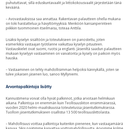
puhututtavat, sillä eduskuntavaalit ja liittokokousvaalit järjestetään tänä
keväänä.
– Avovastauksissa saa annattaa. Rakentavan palautteen ohella mukana
on toki haistattelua ja hävyttömyyksiä. Menköön kansanperinteen
piikkiin tuommoinen itseilmaisu, toteaa Anttila.
Lisäksi kyselyn sisältöön ja toteutukseen on panostettu, joten
esimerkiksi vastaajan työtilanne vaikuttaa kyselyn pituuteen.
Vastauskielet ovat suomi, ruotsi ja englanti. Jäseniltä saadun palautteen
mukaan kyselyyn vastaaminen on vaivatonta ja kysely on paikoin myös
hauska.
– Vastaaminen on tehty mahdollisimman helpoksi kännykällä, joten se
tulee jokaisen jäsenen luo, sanoo Myllyniemi.
Arvontapalkintoja lisätty
Kannustimena voivat olla hyvät palkinnot, jotka arvotaan helmikuun
aikana. Palkintoja on enemmän kuin Teollisuusliiton ensimmäisessä,
vuoden 2020 helmi–maaliskuussa toteutetussa jäsentutkimuksessa.
Tuolloin jäsentutkimukseen osallistui 13 500 teollisuusliittolaista.
– Mahdollisuus voittaa palkintoja kuitenkin pienenee, kun vastaajamäärä
kasvaa. Siksi päätimme kasvattaa voittomahdollisuutta. Arvomme kolme