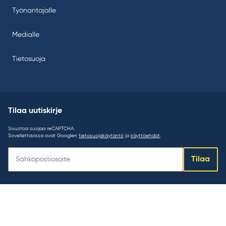
Työnantajalle
Medialle
Tietosuoja
Tilaa uutiskirje
Sivustoa suojaa reCAPTCHA.
Sovellettavissa ovat Googlen
tietosuojakäytäntö
ja
käyttöehdot
.
Tilaa
Tilaa
uutiskirje: