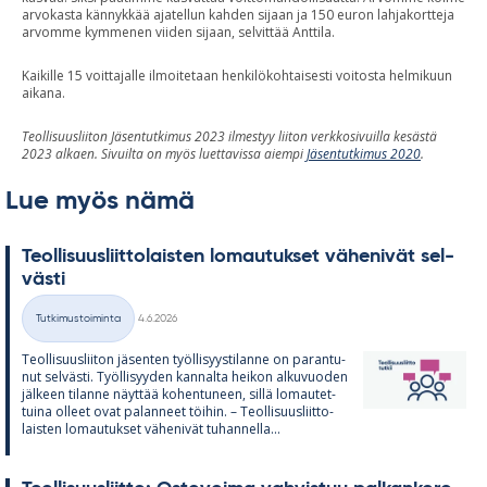
arvokasta kännykkää ajatellun kahden sijaan ja 150 euron lahjakortteja
arvomme kymmenen viiden sijaan, selvittää Anttila.
Kaikille 15 voittajalle ilmoitetaan henkilökohtaisesti voitosta helmikuun
aikana.
Teollisuusliiton Jäsentutkimus 2023 ilmestyy liiton verkkosivuilla kesästä
2023 alkaen. Sivuilta on myös luettavissa aiempi
Jäsentutkimus 2020
.
Lue myös nämä
Teol­li­suus­liit­to­lais­ten lo­mau­tuk­set vä­he­ni­vät sel­
västi
Kirjoitettu
Tutkimustoiminta
4.6.2026
Kategoriat
Teol­li­suus­lii­ton jä­sen­ten työl­li­syys­ti­lanne on pa­ran­tu­
nut sel­västi. Työl­li­syy­den kan­nalta hei­kon al­ku­vuo­den
jäl­keen ti­lanne näyt­tää ko­hen­tu­neen, sillä lo­mau­tet­
tuina ol­leet ovat pa­lan­neet töi­hin. – Teol­li­suus­liit­to­
lais­ten lo­mau­tuk­set vä­he­ni­vät tu­han­nella...