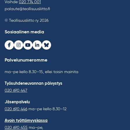
Vaihde
020 774 001
palaute@teollisuusliitto.fi
© Teollisuusliitto ry 2026
Sosiaalinen media
Facebook
Instagram
Youtube
LinkedIn
Bluesky
Palvelunumeromme
ma–pe kello 8.30–15, ellei toisin mainita
Työsuhdeneuvonnan päivystys
020 690 447
Jäsenpalvelu
020 690 446
ma–pe kello 8.30–12
Avoin työttömyyskassa
020 690 455
ma–pe,