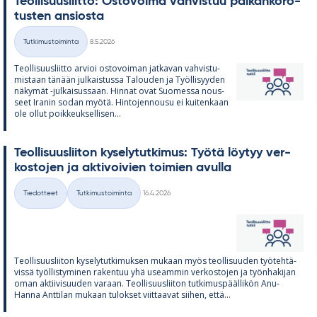
Teol­li­suus­liitto: Os­to­voima vah­vis­tuu pal­kan­ko­ro­
tus­ten an­siosta
Kirjoitettu
Tutkimustoiminta
8.5.2026
Kategoriat
Teol­li­suus­liitto ar­vioi os­to­voi­man jat­ka­van vah­vis­tu­
mis­taan tä­nään jul­kais­tussa Ta­lou­den ja Työl­li­syy­den
nä­ky­mät -jul­kai­sus­saan. Hin­nat ovat Suo­messa nous­
seet Ira­nin so­dan myötä. Hin­to­jen­nousu ei kui­ten­kaan
ole ol­lut poik­keuk­sel­li­sen...
Teol­li­suus­lii­ton ky­se­ly­tut­ki­mus: Työtä löy­tyy ver­
kos­to­jen ja ak­ti­voi­vien toi­mien avulla
Kirjoitettu
Tiedotteet
Tutkimustoiminta
16.4.2026
Kategoriat
Teol­li­suus­lii­ton ky­se­ly­tut­ki­muk­sen mu­kaan myös teol­li­suu­den työ­teh­tä­
vissä työl­lis­ty­mi­nen ra­ken­tuu yhä useam­min ver­kos­to­jen ja työn­ha­ki­jan
oman ak­tii­vi­suu­den va­raan. Teol­li­suus­lii­ton tut­ki­mus­pääl­li­kön Anu-
Hanna Ant­ti­lan mu­kaan tu­lok­set viit­taa­vat sii­hen, että...