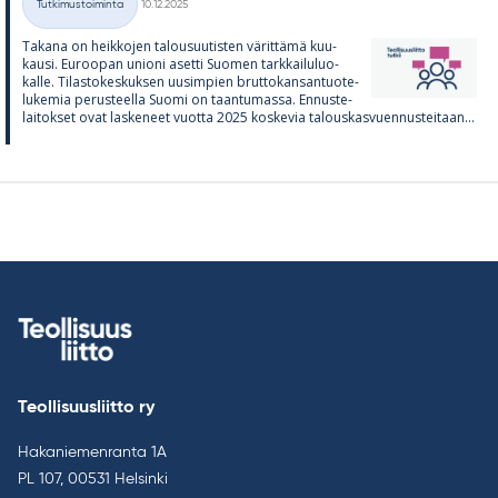
Tutkimustoiminta
10.12.2025
Kategoriat
Ta­kana on heik­ko­jen ta­lous­uu­tis­ten vä­rit­tämä kuu­
kausi. Eu­roo­pan unioni asetti Suo­men tark­kai­lu­luo­
kalle. Ti­las­to­kes­kuk­sen uusim­pien brut­to­kan­san­tuo­te­
lu­ke­mia pe­rus­teella Suomi on taan­tu­massa. En­nus­te­
lai­tok­set ovat las­ke­neet vuotta 2025 kos­ke­via ta­lous­kas­vuen­nus­tei­taan...
Teollisuusliitto ry
Hakaniemenranta 1A
PL 107, 00531 Helsinki