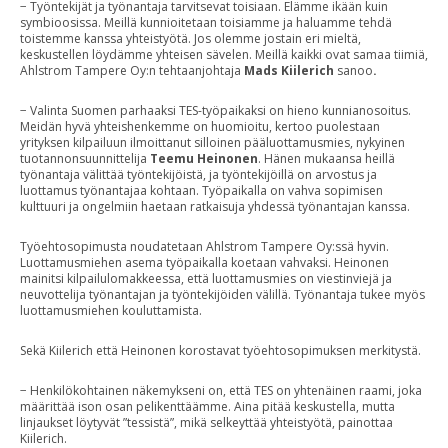
− Työntekijät ja työnantaja tarvitsevat toisiaan. Elämme ikään kuin
symbioosissa. Meillä kunnioitetaan toisiamme ja haluamme tehdä
toistemme kanssa yhteistyötä. Jos olemme jostain eri mieltä,
keskustellen löydämme yhteisen sävelen. Meillä kaikki ovat samaa tiimiä,
Ahlstrom Tampere Oy:n tehtaanjohtaja
Mads Kiilerich
sanoo
.
− Valinta Suomen parhaaksi TES-työpaikaksi on hieno kunnianosoitus.
Meidän hyvä yhteishenkemme on huomioitu, kertoo puolestaan
yrityksen kilpailuun ilmoittanut silloinen pääluottamusmies, nykyinen
tuotannonsuunnittelija
Teemu Heinonen
. Hänen mukaansa heillä
työnantaja välittää työntekijöistä, ja työntekijöillä on arvostus ja
luottamus työnantajaa kohtaan. Työpaikalla on vahva sopimisen
kulttuuri ja ongelmiin haetaan ratkaisuja yhdessä työnantajan kanssa.
Työehtosopimusta noudatetaan Ahlstrom Tampere Oy:ssä hyvin.
Luottamusmiehen asema työpaikalla koetaan vahvaksi. Heinonen
mainitsi kilpailulomakkeessa, että luottamusmies on viestinviejä ja
neuvottelija työnantajan ja työntekijöiden välillä. Työnantaja tukee myös
luottamusmiehen kouluttamista.
Sekä Kiilerich että Heinonen korostavat työehtosopimuksen merkitystä.
− Henkilökohtainen näkemykseni on, että TES on yhtenäinen raami, joka
määrittää ison osan pelikenttäämme. Aina pitää keskustella, mutta
linjaukset löytyvät ”tessistä”, mikä selkeyttää yhteistyötä, painottaa
Kiilerich.