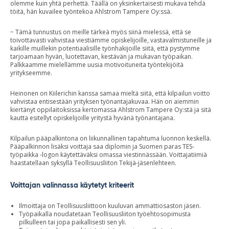
olemme kuin yhtä perhettä. Täällä on yksinkertaisesti mukava tehdä
töitä, hän kuvailee työntekoa Ahlstrom Tampere Oy:ssä.
− Tämä tunnustus on meille tärkeä myös siinä mielessä, että se
toivottavasti vahvistaa viestiämme opiskelijoille, vastavalmistuneille ja
kaikille muillekin potentiaalisille työnhakijoille siitä, että pystymme
tarjoamaan hyvän, luotettavan, kestävän ja mukavan työpaikan.
Palkkaamme mielellämme uusia motivoituneita työntekijöitä
yritykseemme.
Heinonen on Kiilerichin kanssa samaa mieltä siitä, että kilpailun voitto
vahvistaa entisestään yrityksen työnantajakuvaa. Hän on aiemmin
kiertänyt oppilaitoksissa kertomassa Ahlstrom Tampere Oy:stä ja sitä
kautta esitellyt opiskelijoille yritystä hyvänä työnantajana.
Kilpailun pääpalkintona on liikunnallinen tapahtuma luonnon keskellä.
Pääpalkinnon lisäksi voittaja saa diplomin ja Suomen paras TES-
työpaikka -logon käytettäväksi omassa viestinnässään. Voittajatiimiä
haastatellaan syksyllä Teollisuusliiton Tekijä-jäsenlehteen.
Voittajan valinnassa käytetyt kriteerit
Ilmoittaja on Teollisuusliittoon kuuluvan ammattiosaston jäsen.
Työpaikalla noudatetaan Teollisuusliiton työehtosopimusta
pilkulleen tai jopa paikallisesti sen yli.