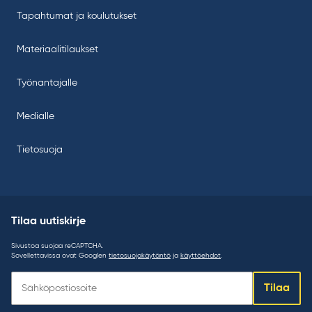
Tapahtumat ja koulutukset
Materiaalitilaukset
Työnantajalle
Medialle
Tietosuoja
Tilaa uutiskirje
Sivustoa suojaa reCAPTCHA.
Sovellettavissa ovat Googlen
tietosuojakäytäntö
ja
käyttöehdot
.
Tilaa
Tilaa
uutiskirje: