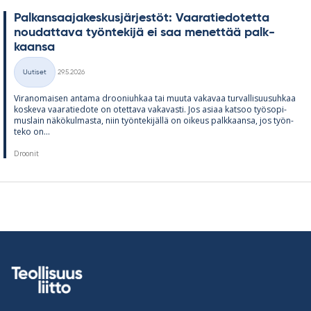
Pal­kan­saa­ja­kes­kus­jär­jes­töt: Vaa­ra­tie­do­tetta
nou­dat­tava työn­te­kijä ei saa me­net­tää palk­
kaansa
Kirjoitettu
Uutiset
29.5.2026
Kategoriat
Vi­ran­omai­sen an­tama droo­niuh­kaa tai muuta va­ka­vaa tur­val­li­suusuh­kaa
kos­keva vaa­ra­tie­dote on otet­tava va­ka­vasti. Jos asiaa kat­soo työ­so­pi­
mus­lain nä­kö­kul­masta, niin työn­te­ki­jällä on oi­keus palk­kaansa, jos työn­
teko on...
Droonit