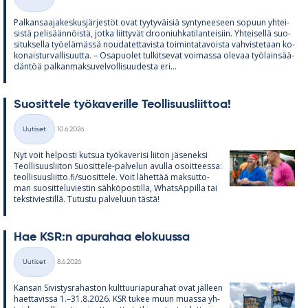
Kategoriat
Pal­kan­saa­ja­kes­kus­jär­jes­töt ovat tyy­ty­väi­siä syn­ty­nee­seen so­puun yh­tei­
sistä pe­li­sään­nöistä, jotka liit­ty­vät droo­niuh­ka­ti­lan­tei­siin. Yh­tei­sellä suo­
si­tuk­sella työ­elä­mässä nou­da­tet­ta­vista toi­min­ta­ta­voista vah­vis­te­taan ko­
ko­nais­tur­val­li­suutta. – Os­a­puo­let tul­kit­se­vat voi­massa ole­vaa työ­lain­sää­
dän­töä pal­kan­mak­su­vel­vol­li­suu­desta eri...
Suo­sit­tele työ­ka­ve­rille Teol­li­suus­liit­toa!
Kirjoitettu
Uutiset
10.6.2026
Kategoriat
Nyt voit hel­posti kut­sua työ­ka­ve­risi lii­ton jä­se­neksi
Teol­li­suus­lii­ton Suo­sit­tele-pal­ve­lun avulla osoit­teessa:
teol­li­suus­liitto.fi/suo­sit­tele. Voit lä­het­tää mak­sut­to­
man suo­sit­te­lu­vies­tin säh­kö­pos­tilla, What­sAp­pilla tai
teks­ti­vies­tillä. Tu­tustu pal­ve­luun tästä!
Hae KSR:n apu­ra­haa elo­kuussa
Kirjoitettu
Uutiset
8.6.2026
Kategoriat
Kan­san Si­vis­tys­ra­has­ton kult­tuu­ria­pu­ra­hat ovat jäl­leen
haet­ta­vissa 1.–31.8.2026. KSR tu­kee muun muassa yh­