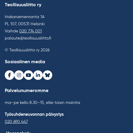
Teollisuusliitto ry
Hakaniemenranta 1A
PL 107, 00531 Helsinki
Vaihde
020 774 001
palaute@teollisuusliitto.fi
© Teollisuusliitto ry 2026
Sosiaalinen media
Facebook
Instagram
Youtube
LinkedIn
Bluesky
Palvelunumeromme
ma–pe kello 8.30–15, ellei toisin mainita
Työsuhdeneuvonnan päivystys
020 690 447