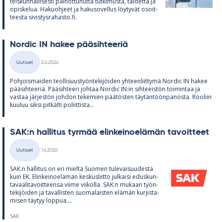
teis­kun­nal­li­sesti pai­not­tu­nutta tut­ki­musta, tai­detta ja
opis­ke­lua. Ha­kuoh­jeet ja ha­kuso­vel­lus löy­ty­vät osoit­
teesta si­vis­tys­ra­hasto.fi.
Nor­dic IN ha­kee pää­sih­tee­riä
Kirjoitettu
Uutiset
2.6.2026
Kategoriat
Poh­jois­mai­den teol­li­suus­työn­te­ki­jöi­den yh­teen­liit­tymä Nor­dic IN ha­kee
pää­sih­tee­riä. Pää­sih­teeri joh­taa Nor­dic IN:in sih­tee­is­tön toi­min­taa ja
vas­taa jär­jes­tön joh­don te­ke­mien pää­tös­ten täy­tän­töön­pa­nosta. Roo­liin
kuu­luu siksi pit­kälti po­liit­tista...
SAK:n hal­li­tus tyr­mää elin­kei­noe­lä­män ta­voit­teet
Kirjoitettu
Uutiset
1.6.2026
Kategoriat
SAK:n hal­li­tus on eri mieltä Suo­men tu­le­vai­suu­desta
kuin EK. Elin­kei­noe­lä­män kes­kus­liitto jul­kaisi edus­kun­
ta­vaa­li­ta­voit­teensa viime vii­kolla. SAK:n mu­kaan työn­
te­ki­jöi­den ja ta­val­lis­ten suo­ma­lais­ten elä­män kur­jis­ta­
mi­sen täy­tyy lop­pua....
SAK