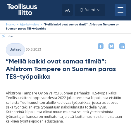
Skip
your
to
A
Suomi
A
content
clipboard.)
Etusivu
-
Ajankohtaista
-
”Meillä kaikki ovat samaa tiimiä”: Ahlstrom Tampere on
Suomen paras TES-työpaikka
Jaa
Kirjoitettu
Uutiset
30.5.2023
Kategoriat
”Meillä kaikki ovat samaa tiimiä”:
Ahlstrom Tampere on Suomen paras
TES-työpaikka
Ahlstrom Tampere Oy on valittu Suomen parhaaksi TES-työpaikaksi.
Teollisuusliiton loppuvuodesta 2022 julkaisemassa kilpailussa etsittiin
sellaista Teollisuusliiton aloille kuuluvaa työpaikkaa, jossa asiat ovat
sekä työntekijän että työnantajan näkökulmasta todella hyvin.
Kriteereinä kilpailussa olivat muun muassa se, että yhteistoiminta
työnantajan kanssa on mutkatonta ja että luottamusmies tunnustetaan
kaikkien työntekijöiden edustajana.