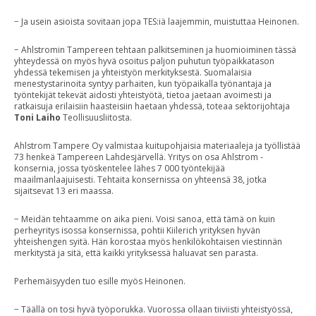
− Ja usein asioista sovitaan jopa TES:iä laajemmin, muistuttaa Heinonen.
− Ahlstromin Tampereen tehtaan palkitseminen ja huomioiminen tässä
yhteydessä on myös hyvä osoitus paljon puhutun työpaikkatason
yhdessä tekemisen ja yhteistyön merkityksestä. Suomalaisia
menestystarinoita syntyy parhaiten, kun työpaikalla työnantaja ja
työntekijät tekevät aidosti yhteistyötä, tietoa jaetaan avoimesti ja
ratkaisuja erilaisiin haasteisiin haetaan yhdessä, toteaa sektorijohtaja
Toni Laiho
Teollisuusliitosta.
Ahlstrom Tampere Oy valmistaa kuitupohjaisia materiaaleja ja työllistää
73 henkeä Tampereen Lahdesjärvellä. Yritys on osa Ahlstrom -
konsernia, jossa työskentelee lähes 7 000 työntekijää
maailmanlaajuisesti. Tehtaita konsernissa on yhteensä 38, jotka
sijaitsevat 13 eri maassa.
− Meidän tehtaamme on aika pieni. Voisi sanoa, että tämä on kuin
perheyritys isossa konsernissa, pohtii Kiilerich yrityksen hyvän
yhteishengen syitä. Hän korostaa myös henkilökohtaisen viestinnän
merkitystä ja sitä, että kaikki yrityksessä haluavat sen parasta.
Perhemäisyyden tuo esille myös Heinonen.
− Täällä on tosi hyvä työporukka. Vuorossa ollaan tiiviisti yhteistyössä,