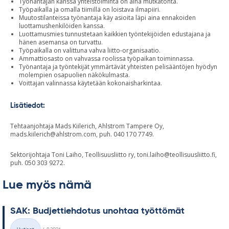
Työnantajan kanssa yhteistoiminta on aina mutkatonta.
Työpaikalla ja omalla tiimillä on loistava ilmapiiri.
Muutostilanteissa työnantaja käy asioita läpi aina ennakoiden
luottamushenkilöiden kanssa.
Luottamusmies tunnustetaan kaikkien työntekijöiden edustajana ja
hänen asemansa on turvattu.
Työpaikalla on valittuna vahva liitto-organisaatio.
Ammattiosasto on vahvassa roolissa työpaikan toiminnassa.
Työnantaja ja työntekijät ymmärtävät yhteisten pelisääntöjen hyödyn
molempien osapuolien näkökulmasta.
Voittajan valinnassa käytetään kokonaisharkintaa.
Lisätiedot:
Tehtaanjohtaja Mads Kiilerich, Ahlstrom Tampere Oy,
mads.kiilerich@ahlstrom.com
, puh. 040 170 7749.
Sektorijohtaja Toni Laiho, Teollisuusliitto ry,
toni.laiho@teollisuusliitto.fi
,
puh. 050 303 9272.
Lue myös nämä
SAK: Bud­jet­tieh­do­tus unoh­taa työt­tö­mät
Kirjoitettu