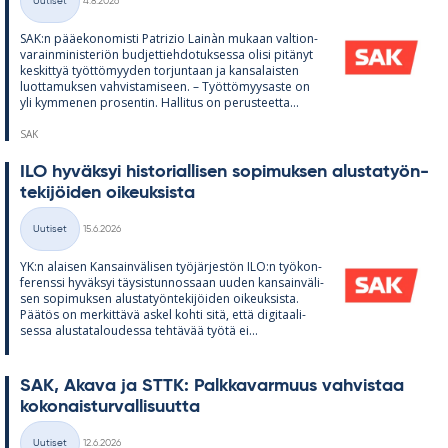
Uutiset
4.8.2026
Kategoriat
SAK:n pää­e­ko­no­misti Pat­rizio Lainàn mu­kaan val­tion­
va­rain­mi­nis­te­riön bud­jet­tieh­do­tuk­sessa olisi pi­tä­nyt
kes­kit­tyä työt­tö­myy­den tor­jun­taan ja kan­sa­lais­ten
luot­ta­muk­sen vah­vis­ta­mi­seen. – Työt­tö­myy­saste on
yli kym­me­nen pro­sen­tin. Hal­li­tus on pe­rus­teetta...
SAK
ILO hy­väk­syi his­to­rial­li­sen so­pi­muk­sen alus­ta­työn­
te­ki­jöi­den oi­keuk­sista
Kirjoitettu
Uutiset
15.6.2026
Kategoriat
YK:n alai­sen Kan­sain­vä­li­sen työ­jär­jes­tön ILO:n työ­kon­
fe­renssi hy­väk­syi täy­sis­tun­nos­saan uu­den kan­sain­vä­li­
sen so­pi­muk­sen alus­ta­työn­te­ki­jöi­den oi­keuk­sista.
Pää­tös on mer­kit­tävä as­kel kohti sitä, että di­gi­taa­li­
sessa alus­ta­ta­lou­dessa teh­tä­vää työtä ei...
SAK, Akava ja STTK: Palk­ka­var­muus vah­vis­taa
ko­ko­nais­tur­val­li­suutta
Kirjoitettu
Uutiset
12.6.2026