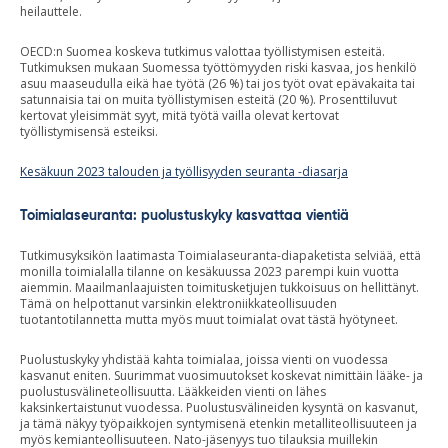
heilauttele.
OECD:n Suomea koskeva tutkimus valottaa työllistymisen esteitä.
Tutkimuksen mukaan Suomessa työttömyyden riski kasvaa, jos henkilö
asuu maaseudulla eikä hae työtä (26 %) tai jos työt ovat epävakaita tai
satunnaisia tai on muita työllistymisen esteitä (20 %). Prosenttiluvut
kertovat yleisimmät syyt, mitä työtä vailla olevat kertovat
työllistymisensä esteiksi.
Kesäkuun 2023 talouden ja työllisyyden seuranta -diasarja
Toimialaseuranta
: puolustuskyky kasvattaa vientiä
Tutkimusyksikön laatimasta Toimialaseuranta-diapaketista selviää, että
monilla toimialalla tilanne on kesäkuussa 2023 parempi kuin vuotta
aiemmin. Maailmanlaajuisten toimitusketjujen tukkoisuus on hellittänyt.
Tämä on helpottanut varsinkin elektroniikkateollisuuden
tuotantotilannetta mutta myös muut toimialat ovat tästä hyötyneet.
Puolustuskyky yhdistää kahta toimialaa, joissa vienti on vuodessa
kasvanut eniten. Suurimmat vuosimuutokset koskevat nimittäin lääke- ja
puolustusvälineteollisuutta. Lääkkeiden vienti on lähes
kaksinkertaistunut vuodessa. Puolustusvälineiden kysyntä on kasvanut,
ja tämä näkyy työpaikkojen syntymisenä etenkin metalliteollisuuteen ja
myös kemianteollisuuteen. Nato-jäsenyys tuo tilauksia muillekin