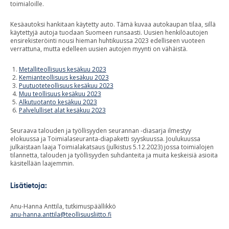
toimialoille.
Kesäautoksi hankitaan käytetty auto. Tämä kuvaa autokaupan tilaa, sillä
käytettyjä autoja tuodaan Suomeen runsaasti. Uusien henkilöautojen
ensirekisteröinti nousi hieman huhtikuussa 2023 edelliseen vuoteen
verrattuna, mutta edelleen uusien autojen myynti on vähäistä.
Metalliteollisuus kesäkuu 2023
Kemianteollisuus kesäkuu 2023
Puutuoteteollisuus kesäkuu 2023
Muu teollisuus kesäkuu 2023
Alkutuotanto kesäkuu 2023
Palvelulliset alat kesäkuu 2023
Seuraava talouden ja työllisyyden seurannan -diasarja ilmestyy
elokuussa ja Toimialaseuranta-diapaketti syyskuussa. Joulukuussa
julkaistaan laaja Toimialakatsaus (julkistus 5.12.2023) jossa toimialojen
tilannetta, talouden ja työllisyyden suhdanteita ja muita keskeisiä asioita
käsitellään laajemmin.
Lisätietoja:
Anu-Hanna Anttila, tutkimuspäällikkö
anu-hanna.anttila@teollisuusliitto.fi