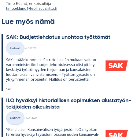
Timo Eklund, erikoistutkija
timo.eklund@teollisuusliitto.fi
Lue myös nämä
SAK: Bud­jet­tieh­do­tus unoh­taa työt­tö­mät
Kirjoitettu
Uutiset
4.8.2026
Kategoriat
SAK:n pää­e­ko­no­misti Pat­rizio Lainàn mu­kaan val­tion­
va­rain­mi­nis­te­riön bud­jet­tieh­do­tuk­sessa olisi pi­tä­nyt
kes­kit­tyä työt­tö­myy­den tor­jun­taan ja kan­sa­lais­ten
luot­ta­muk­sen vah­vis­ta­mi­seen. – Työt­tö­myy­saste on
yli kym­me­nen pro­sen­tin. Hal­li­tus on pe­rus­teetta...
SAK
ILO hy­väk­syi his­to­rial­li­sen so­pi­muk­sen alus­ta­työn­
te­ki­jöi­den oi­keuk­sista
Kirjoitettu
Uutiset
15.6.2026
Kategoriat
YK:n alai­sen Kan­sain­vä­li­sen työ­jär­jes­tön ILO:n työ­kon­
fe­renssi hy­väk­syi täy­sis­tun­nos­saan uu­den kan­sain­vä­li­