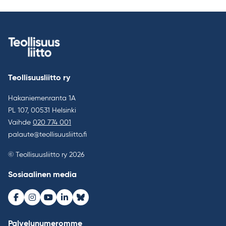
Teollisuusliitto ry
Hakaniemenranta 1A
PL 107, 00531 Helsinki
Vaihde
020 774 001
palaute@teollisuusliitto.fi
© Teollisuusliitto ry 2026
Sosiaalinen media
Facebook
Instagram
Youtube
LinkedIn
Bluesky
Palvelunumeromme