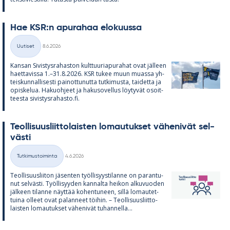
Hae KSR:n apu­ra­haa elo­kuussa
Kirjoitettu
Uutiset
8.6.2026
Kategoriat
Kan­san Si­vis­tys­ra­has­ton kult­tuu­ria­pu­ra­hat ovat jäl­leen
haet­ta­vissa 1.–31.8.2026. KSR tu­kee muun muassa yh­
teis­kun­nal­li­sesti pai­not­tu­nutta tut­ki­musta, tai­detta ja
opis­ke­lua. Ha­kuoh­jeet ja ha­kuso­vel­lus löy­ty­vät osoit­
teesta si­vis­tys­ra­hasto.fi.
Teol­li­suus­liit­to­lais­ten lo­mau­tuk­set vä­he­ni­vät sel­
västi
Kirjoitettu
Tutkimustoiminta
4.6.2026
Kategoriat
Teol­li­suus­lii­ton jä­sen­ten työl­li­syys­ti­lanne on pa­ran­tu­
nut sel­västi. Työl­li­syy­den kan­nalta hei­kon al­ku­vuo­den
jäl­keen ti­lanne näyt­tää ko­hen­tu­neen, sillä lo­mau­tet­
tuina ol­leet ovat pa­lan­neet töi­hin. – Teol­li­suus­liit­to­
lais­ten lo­mau­tuk­set vä­he­ni­vät tu­han­nella...