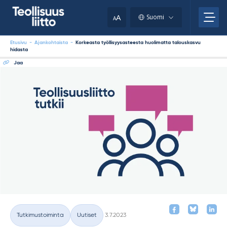
Skip
your
to
A
Suomi
A
content
clipboard.)
Etusivu
-
Ajankohtaista
-
Korkeasta työllisyysasteesta huolimatta talouskasvu
hidasta
Jaa
Kirjoitettu
Tutkimustoiminta
Uutiset
3.7.2023
Kategoriat