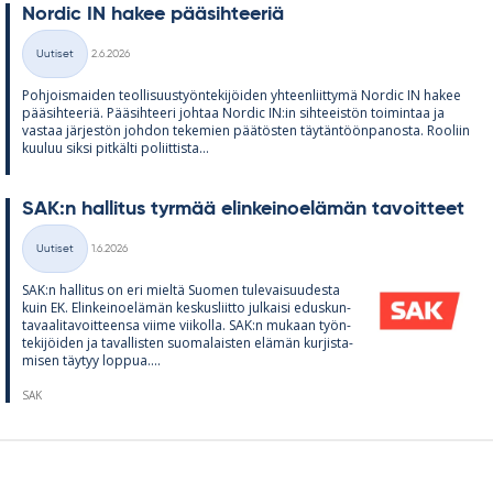
Nor­dic IN ha­kee pää­sih­tee­riä
Kirjoitettu
Uutiset
2.6.2026
Kategoriat
Poh­jois­mai­den teol­li­suus­työn­te­ki­jöi­den yh­teen­liit­tymä Nor­dic IN ha­kee
pää­sih­tee­riä. Pää­sih­teeri joh­taa Nor­dic IN:in sih­tee­is­tön toi­min­taa ja
vas­taa jär­jes­tön joh­don te­ke­mien pää­tös­ten täy­tän­töön­pa­nosta. Roo­liin
kuu­luu siksi pit­kälti po­liit­tista...
SAK:n hal­li­tus tyr­mää elin­kei­noe­lä­män ta­voit­teet
Kirjoitettu
Uutiset
1.6.2026
Kategoriat
SAK:n hal­li­tus on eri mieltä Suo­men tu­le­vai­suu­desta
kuin EK. Elin­kei­noe­lä­män kes­kus­liitto jul­kaisi edus­kun­
ta­vaa­li­ta­voit­teensa viime vii­kolla. SAK:n mu­kaan työn­
te­ki­jöi­den ja ta­val­lis­ten suo­ma­lais­ten elä­män kur­jis­ta­
mi­sen täy­tyy lop­pua....
SAK