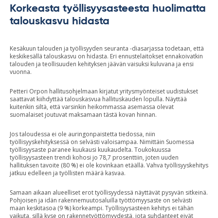
Korkeasta työllisyysasteesta huolimatta
talouskasvu hidasta
Kesäkuun talouden ja työllisyyden seuranta -diasarjassa todetaan, että
keskikesällä talouskasvu on hidasta. Eri ennustelaitokset ennakoivatkin
talouden ja teollisuuden kehityksen jäävän vaisuksi kuluvana ja ensi
vuonna.
Petteri Orpon hallitusohjelmaan kirjatut yritysmyönteiset uudistukset
saattavat kiihdyttää talouskasvua hallituskauden lopulla. Näyttää
kuitenkin siltä, että varsinkin heikommassa asemassa olevat
suomalaiset joutuvat maksamaan tästä kovan hinnan.
Jos taloudessa ei ole auringonpaistetta tiedossa, niin
työllisyyskehityksessä on selvästi valoisampaa. Nimittäin Suomessa
työllisyysaste paranee kuukausi kuukaudelta. Toukokuussa
työllisyysasteen trendi kohosi jo 78,7 prosenttiin, joten uuden
hallituksen tavoite (80 %) ei ole kovinkaan etäällä. Vahva työllisyyskehitys
jatkuu edelleen ja työllisten määrä kasvaa.
Samaan aikaan alueelliset erot työllisyydessä näyttävät pysyvän sitkeinä.
Pohjoisen ja idän rakennemuutosaluilla työttömyysaste on selvästi
maan keskitasoa (9 %) korkeampi. Työllisyysasteen kehitys ei tähän
vaikuta, sillä kyse on rakennetyöttömyydestä, jota suhdanteet eivät