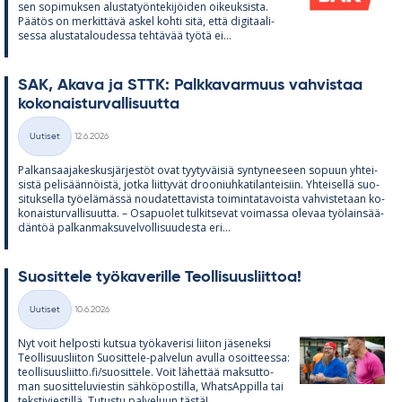
sen so­pi­muk­sen alus­ta­työn­te­ki­jöi­den oi­keuk­sista.
Pää­tös on mer­kit­tävä as­kel kohti sitä, että di­gi­taa­li­
sessa alus­ta­ta­lou­dessa teh­tä­vää työtä ei...
SAK, Akava ja STTK: Palk­ka­var­muus vah­vis­taa
ko­ko­nais­tur­val­li­suutta
Kirjoitettu
Uutiset
12.6.2026
Kategoriat
Pal­kan­saa­ja­kes­kus­jär­jes­töt ovat tyy­ty­väi­siä syn­ty­nee­seen so­puun yh­tei­
sistä pe­li­sään­nöistä, jotka liit­ty­vät droo­niuh­ka­ti­lan­tei­siin. Yh­tei­sellä suo­
si­tuk­sella työ­elä­mässä nou­da­tet­ta­vista toi­min­ta­ta­voista vah­vis­te­taan ko­
ko­nais­tur­val­li­suutta. – Os­a­puo­let tul­kit­se­vat voi­massa ole­vaa työ­lain­sää­
dän­töä pal­kan­mak­su­vel­vol­li­suu­desta eri...
Suo­sit­tele työ­ka­ve­rille Teol­li­suus­liit­toa!
Kirjoitettu
Uutiset
10.6.2026
Kategoriat
Nyt voit hel­posti kut­sua työ­ka­ve­risi lii­ton jä­se­neksi
Teol­li­suus­lii­ton Suo­sit­tele-pal­ve­lun avulla osoit­teessa:
teol­li­suus­liitto.fi/suo­sit­tele. Voit lä­het­tää mak­sut­to­
man suo­sit­te­lu­vies­tin säh­kö­pos­tilla, What­sAp­pilla tai
teks­ti­vies­tillä. Tu­tustu pal­ve­luun tästä!