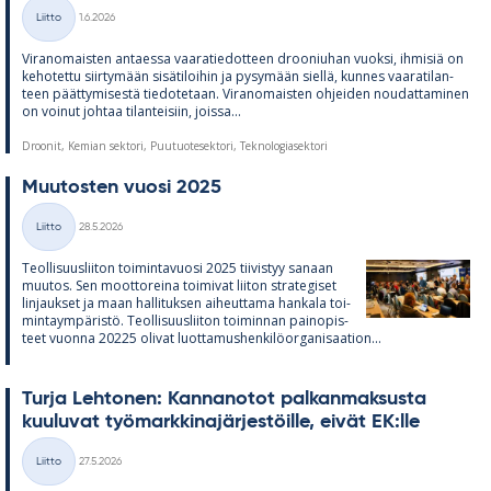
Kirjoitettu
Liitto
1.6.2026
Kategoriat
Vi­ran­omais­ten an­taessa vaa­ra­tie­dot­teen droo­niu­han vuoksi, ih­mi­siä on
ke­ho­tettu siir­ty­mään si­sä­ti­loi­hin ja py­sy­mään siellä, kun­nes vaa­ra­ti­lan­
teen päät­ty­mi­sestä tie­do­te­taan. Vi­ran­omais­ten oh­jei­den nou­dat­ta­mi­nen
on voi­nut joh­taa ti­lan­tei­siin, joissa...
Droonit, Kemian sektori, Puutuotesektori, Teknologiasektori
Muu­tos­ten vuosi 2025
Kirjoitettu
Liitto
28.5.2026
Kategoriat
Teol­li­suus­lii­ton toi­min­ta­vuosi 2025 tii­vis­tyy sa­naan
muu­tos. Sen moot­to­reina toi­mi­vat lii­ton stra­te­gi­set
lin­jauk­set ja maan hal­li­tuk­sen ai­heut­tama han­kala toi­
min­taym­pä­ristö. Teol­li­suus­lii­ton toi­min­nan pain­opis­
teet vuonna 20225 oli­vat luot­ta­mus­hen­ki­lö­or­ga­ni­saa­tion...
Turja Leh­to­nen: Kan­na­no­tot pal­kan­mak­susta
kuu­lu­vat työ­mark­ki­na­jär­jes­töille, ei­vät EK:lle
Kirjoitettu
Liitto
27.5.2026
Kategoriat