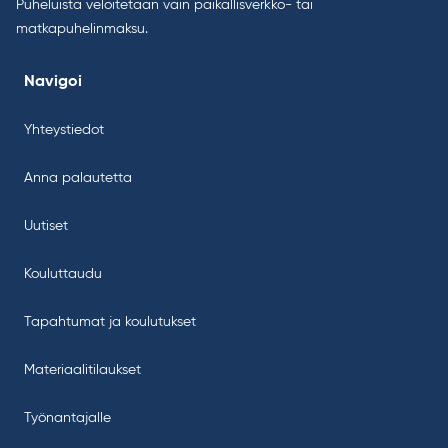
Puheluista veloitetaan vain paikallisverkko- tai
matkapuhelinmaksu.
Navigoi
Yhteystiedot
Anna palautetta
Uutiset
Kouluttaudu
Tapahtumat ja koulutukset
Materiaalitilaukset
Työnantajalle