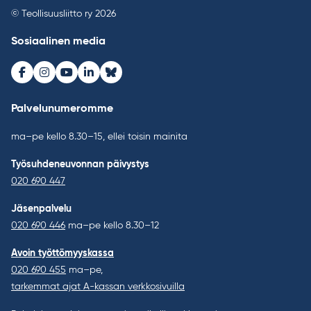
© Teollisuusliitto ry 2026
Sosiaalinen media
Facebook
Instagram
Youtube
LinkedIn
Bluesky
Palvelunumeromme
ma–pe kello 8.30–15, ellei toisin mainita
Työsuhdeneuvonnan päivystys
020 690 447
Jäsenpalvelu
020 690 446
ma–pe kello 8.30–12
Avoin työttömyyskassa
020 690 455
ma–pe,
tarkemmat ajat A-kassan verkkosivuilla