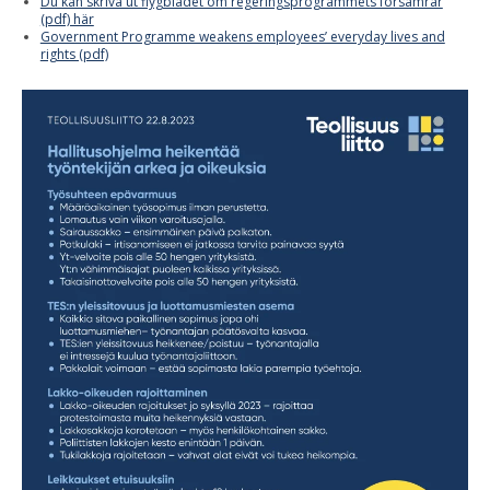
Du kan skriva ut flygbladet om regeringsprogrammets försämrar
(pdf) här
Government Programme weakens employees’ everyday lives and
rights (pdf)