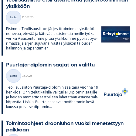
Teol­li­suus­liitto et­sii as­sis­tent­tia jär­jes­tö­toi­min­nan
yk­sik­köön
Kirjoitettu
Liitto
16.6.2026
Kategoriat
Et­simme Teol­li­suus­lii­ton jär­jes­tö­toi­min­nan yk­sik­köön
no­he­vaa, ete­vää ja kä­te­vää as­sis­tent­tia meille työ­ka­
ve­riksi As­sis­tent­timme pi­tää yk­sik­kömme pyö­rät pyö­
ri­mässä ja ar­jen su­ju­vana: vas­taa yk­si­kön ta­lou­den,
hal­lin­non ja ta­pah­tu­mien...
Puur­taja-diplo­min saa­jat on va­littu
Kirjoitettu
Liitto
9.6.2026
Kategoriat
Teol­li­suus­lii­ton Puur­taja-diplo­min saa tänä vuonna 19
hen­ki­löä. On­nit­te­lut kai­kille va­li­tuille! Diplo­min saa­jille
ja hei­dän am­mat­tio­sas­toil­leen lä­he­te­tään asiasta säh­
kö­pos­tia. Li­säksi Puur­ta­jat saa­vat myö­hem­min ke­sä­
kuussa pos­titse diplo­min...
Toi­min­taoh­jeet droo­niu­han vuoksi me­ne­tet­tyyn
palk­kaan