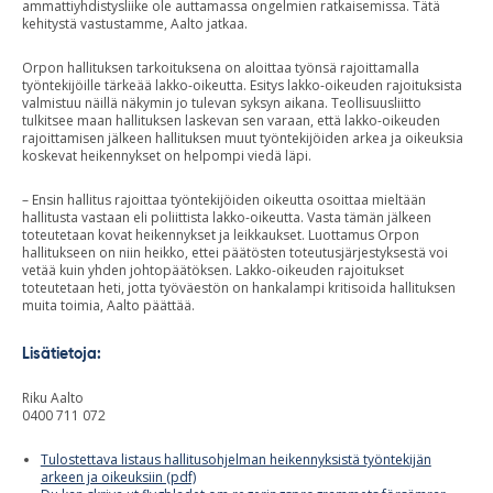
ammattiyhdistysliike ole auttamassa ongelmien ratkaisemissa. Tätä
kehitystä vastustamme, Aalto jatkaa.
Orpon hallituksen tarkoituksena on aloittaa työnsä rajoittamalla
työntekijöille tärkeää lakko-oikeutta. Esitys lakko-oikeuden rajoituksista
valmistuu näillä näkymin jo tulevan syksyn aikana. Teollisuusliitto
tulkitsee maan hallituksen laskevan sen varaan, että lakko-oikeuden
rajoittamisen jälkeen hallituksen muut työntekijöiden arkea ja oikeuksia
koskevat heikennykset on helpompi viedä läpi.
– Ensin hallitus rajoittaa työntekijöiden oikeutta osoittaa mieltään
hallitusta vastaan eli poliittista lakko-oikeutta. Vasta tämän jälkeen
toteutetaan kovat heikennykset ja leikkaukset. Luottamus Orpon
hallitukseen on niin heikko, ettei päätösten toteutusjärjestyksestä voi
vetää kuin yhden johtopäätöksen. Lakko-oikeuden rajoitukset
toteutetaan heti, jotta työväestön on hankalampi kritisoida hallituksen
muita toimia, Aalto päättää.
Lisätietoja:
Riku Aalto
0400 711 072
Tulostettava listaus hallitusohjelman heikennyksistä työntekijän
arkeen ja oikeuksiin (pdf)