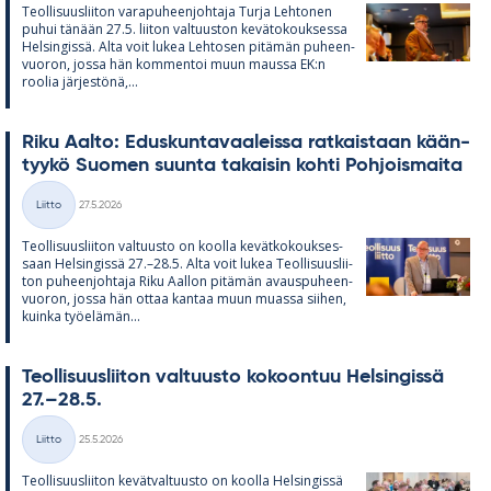
Teol­li­suus­lii­ton va­ra­pu­heen­joh­taja Turja Leh­to­nen
pu­hui tä­nään 27.5. lii­ton val­tuus­ton ke­vä­to­kouk­sessa
Hel­sin­gissä. Alta voit lu­kea Leh­to­sen pi­tä­män pu­heen­
vuo­ron, jossa hän kom­men­toi muun maussa EK:n
roo­lia jär­jes­tönä,...
Riku Aalto: Edus­kun­ta­vaa­leissa rat­kais­taan kään­
tyykö Suo­men suunta ta­kai­sin kohti Poh­jois­maita
Kirjoitettu
Liitto
27.5.2026
Kategoriat
Teol­li­suus­lii­ton val­tuusto on koolla ke­vät­ko­kouk­ses­
saan Hel­sin­gissä 27.–28.5. Alta voit lu­kea Teol­li­suus­lii­
ton pu­heen­joh­taja Riku Aal­lon pi­tä­män avaus­pu­heen­
vuo­ron, jossa hän ot­taa kan­taa muun muassa sii­hen,
kuinka työ­elä­män...
Teol­li­suus­lii­ton val­tuusto ko­koon­tuu Hel­sin­gissä
27.–28.5.
Kirjoitettu
Liitto
25.5.2026
Kategoriat
Teol­li­suus­lii­ton ke­vät­val­tuusto on koolla Hel­sin­gissä