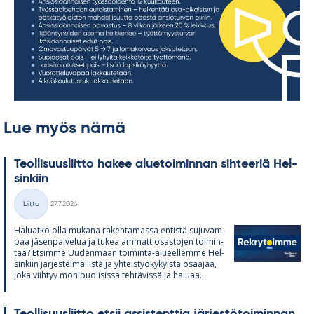
Lue myös nämä
Teol­li­suus­liitto ha­kee alue­toi­min­nan sih­tee­riä Hel­
sin­kiin
Kirjoitettu
Liitto
27.7.2026
Kategoriat
Ha­luatko olla mu­kana ra­ken­ta­massa en­tistä su­ju­vam­
paa jä­sen­pal­ve­lua ja tu­kea am­mat­tio­sas­to­jen toi­min­
taa? Et­simme Uu­den­maan toi­minta-alu­eel­lemme Hel­
sin­kiin jär­jes­tel­mäl­listä ja yh­teis­työ­ky­kyistä osaa­jaa,
joka viih­tyy mo­ni­puo­li­sissa teh­tä­vissä ja ha­luaa...