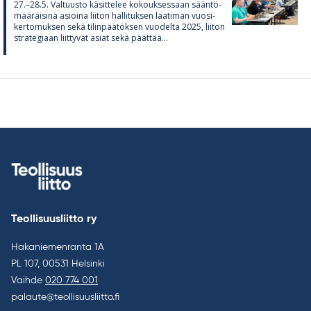
27.–28.5. Val­tuusto kä­sit­te­lee ko­kouk­ses­saan sään­tö­
mää­räi­sinä asioina lii­ton hal­li­tuk­sen laa­ti­man vuo­si­
ker­to­muk­sen sekä ti­lin­pää­tök­sen vuo­delta 2025, lii­ton
stra­te­gi­aan liit­ty­vät asiat sekä päät­tää...
Teollisuusliitto ry
Hakaniemenranta 1A
PL 107, 00531 Helsinki
Vaihde
020 774 001
palaute@teollisuusliitto.fi