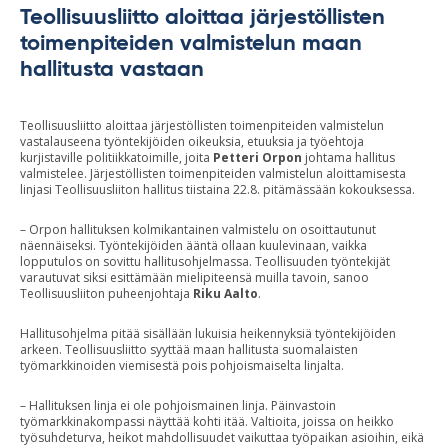
Teollisuusliitto aloittaa järjestöllisten
toimenpiteiden valmistelun maan
hallitusta vastaan
Teollisuusliitto aloittaa järjestöllisten toimenpiteiden valmistelun
vastalauseena työntekijöiden oikeuksia, etuuksia ja työehtoja
kurjistaville politiikkatoimille, joita
Petteri Orpon
johtama hallitus
valmistelee. Järjestöllisten toimenpiteiden valmistelun aloittamisesta
linjasi Teollisuusliiton hallitus tiistaina 22.8. pitämässään kokouksessa.
– Orpon hallituksen kolmikantainen valmistelu on osoittautunut
näennäiseksi. Työntekijöiden ääntä ollaan kuulevinaan, vaikka
lopputulos on sovittu hallitusohjelmassa. Teollisuuden työntekijät
varautuvat siksi esittämään mielipiteensä muilla tavoin, sanoo
Teollisuusliiton puheenjohtaja
Riku Aalto
.
Hallitusohjelma pitää sisällään lukuisia heikennyksiä työntekijöiden
arkeen. Teollisuusliitto syyttää maan hallitusta suomalaisten
työmarkkinoiden viemisestä pois pohjoismaiselta linjalta.
– Hallituksen linja ei ole pohjoismainen linja. Päinvastoin
työmarkkinakompassi näyttää kohti itää. Valtioita, joissa on heikko
työsuhdeturva, heikot mahdollisuudet vaikuttaa työpaikan asioihin, eikä