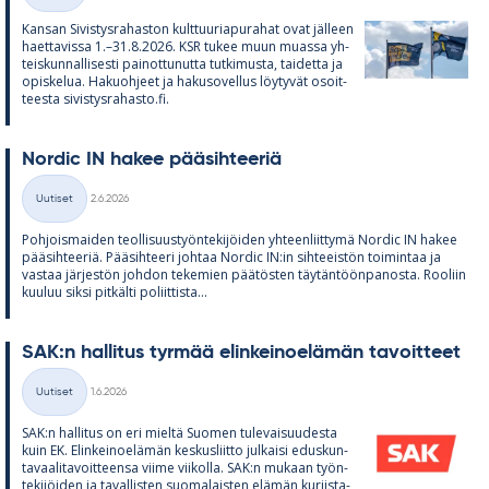
Kan­san Si­vis­tys­ra­has­ton kult­tuu­ria­pu­ra­hat ovat jäl­leen
haet­ta­vissa 1.–31.8.2026. KSR tu­kee muun muassa yh­
teis­kun­nal­li­sesti pai­not­tu­nutta tut­ki­musta, tai­detta ja
opis­ke­lua. Ha­kuoh­jeet ja ha­kuso­vel­lus löy­ty­vät osoit­
teesta si­vis­tys­ra­hasto.fi.
Nor­dic IN ha­kee pää­sih­tee­riä
Kirjoitettu
Uutiset
2.6.2026
Kategoriat
Poh­jois­mai­den teol­li­suus­työn­te­ki­jöi­den yh­teen­liit­tymä Nor­dic IN ha­kee
pää­sih­tee­riä. Pää­sih­teeri joh­taa Nor­dic IN:in sih­tee­is­tön toi­min­taa ja
vas­taa jär­jes­tön joh­don te­ke­mien pää­tös­ten täy­tän­töön­pa­nosta. Roo­liin
kuu­luu siksi pit­kälti po­liit­tista...
SAK:n hal­li­tus tyr­mää elin­kei­noe­lä­män ta­voit­teet
Kirjoitettu
Uutiset
1.6.2026
Kategoriat
SAK:n hal­li­tus on eri mieltä Suo­men tu­le­vai­suu­desta
kuin EK. Elin­kei­noe­lä­män kes­kus­liitto jul­kaisi edus­kun­
ta­vaa­li­ta­voit­teensa viime vii­kolla. SAK:n mu­kaan työn­
te­ki­jöi­den ja ta­val­lis­ten suo­ma­lais­ten elä­män kur­jis­ta­