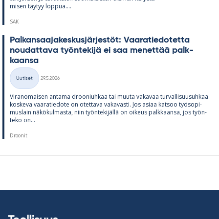
mi­sen täy­tyy lop­pua....
SAK
Pal­kan­saa­ja­kes­kus­jär­jes­töt: Vaa­ra­tie­do­tetta
nou­dat­tava työn­te­kijä ei saa me­net­tää palk­
kaansa
Kirjoitettu
Uutiset
29.5.2026
Kategoriat
Vi­ran­omai­sen an­tama droo­niuh­kaa tai muuta va­ka­vaa tur­val­li­suusuh­kaa
kos­keva vaa­ra­tie­dote on otet­tava va­ka­vasti. Jos asiaa kat­soo työ­so­pi­
mus­lain nä­kö­kul­masta, niin työn­te­ki­jällä on oi­keus palk­kaansa, jos työn­
teko on...
Droonit