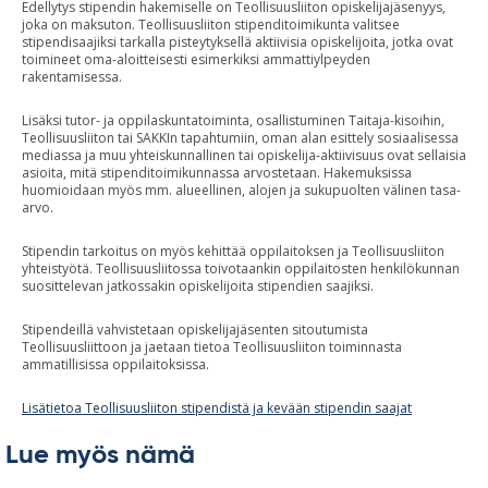
Edellytys stipendin hakemiselle on Teollisuusliiton opiskelijajäsenyys,
joka on maksuton. Teollisuusliiton stipenditoimikunta valitsee
stipendisaajiksi tarkalla pisteytyksellä aktiivisia opiskelijoita, jotka ovat
toimineet oma-aloitteisesti esimerkiksi ammattiylpeyden
rakentamisessa.
Lisäksi tutor- ja oppilaskuntatoiminta, osallistuminen Taitaja-kisoihin,
Teollisuusliiton tai SAKKIn tapahtumiin, oman alan esittely sosiaalisessa
mediassa ja muu yhteiskunnallinen tai opiskelija-aktiivisuus ovat sellaisia
asioita, mitä stipenditoimikunnassa arvostetaan. Hakemuksissa
huomioidaan myös mm. alueellinen, alojen ja sukupuolten välinen tasa-
arvo.
Stipendin tarkoitus on myös kehittää oppilaitoksen ja Teollisuusliiton
yhteistyötä. Teollisuusliitossa toivotaankin oppilaitosten henkilökunnan
suosittelevan jatkossakin opiskelijoita stipendien saajiksi.
Stipendeillä vahvistetaan opiskelijajäsenten sitoutumista
Teollisuusliittoon ja jaetaan tietoa Teollisuusliiton toiminnasta
ammatillisissa oppilaitoksissa.
Lisätietoa Teollisuusliiton stipendistä ja kevään stipendin saajat
Lue myös nämä