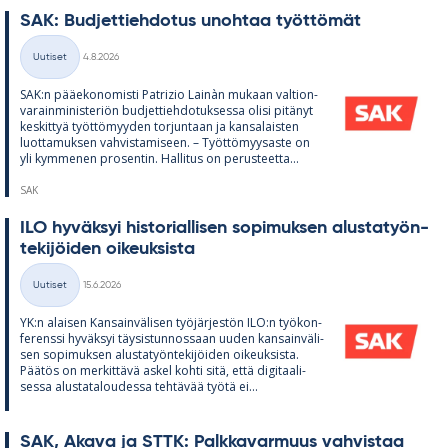
SAK: Bud­jet­tieh­do­tus unoh­taa työt­tö­mät
Kirjoitettu
Uutiset
4.8.2026
Kategoriat
SAK:n pää­e­ko­no­misti Pat­rizio Lainàn mu­kaan val­tion­
va­rain­mi­nis­te­riön bud­jet­tieh­do­tuk­sessa olisi pi­tä­nyt
kes­kit­tyä työt­tö­myy­den tor­jun­taan ja kan­sa­lais­ten
luot­ta­muk­sen vah­vis­ta­mi­seen. – Työt­tö­myy­saste on
yli kym­me­nen pro­sen­tin. Hal­li­tus on pe­rus­teetta...
SAK
ILO hy­väk­syi his­to­rial­li­sen so­pi­muk­sen alus­ta­työn­
te­ki­jöi­den oi­keuk­sista
Kirjoitettu
Uutiset
15.6.2026
Kategoriat
YK:n alai­sen Kan­sain­vä­li­sen työ­jär­jes­tön ILO:n työ­kon­
fe­renssi hy­väk­syi täy­sis­tun­nos­saan uu­den kan­sain­vä­li­
sen so­pi­muk­sen alus­ta­työn­te­ki­jöi­den oi­keuk­sista.
Pää­tös on mer­kit­tävä as­kel kohti sitä, että di­gi­taa­li­
sessa alus­ta­ta­lou­dessa teh­tä­vää työtä ei...
SAK, Akava ja STTK: Palk­ka­var­muus vah­vis­taa