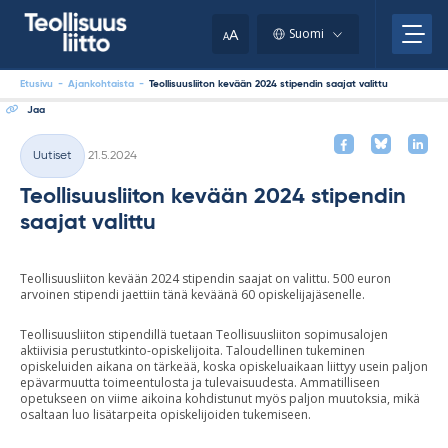
Skip
your
to
A
Suomi
A
content
clipboard.)
Etusivu
-
Ajankohtaista
-
Teollisuusliiton kevään 2024 stipendin saajat valittu
Jaa
Kirjoitettu
Uutiset
21.5.2024
Kategoriat
Teollisuusliiton kevään 2024 stipendin
saajat valittu
Teollisuusliiton kevään 2024 stipendin saajat on valittu. 500 euron
arvoinen stipendi jaettiin tänä keväänä 60 opiskelijajäsenelle.
Teollisuusliiton stipendillä tuetaan Teollisuusliiton sopimusalojen
aktiivisia perustutkinto-opiskelijoita. Taloudellinen tukeminen
opiskeluiden aikana on tärkeää, koska opiskeluaikaan liittyy usein paljon
epävarmuutta toimeentulosta ja tulevaisuudesta. Ammatilliseen
opetukseen on viime aikoina kohdistunut myös paljon muutoksia, mikä
osaltaan luo lisätarpeita opiskelijoiden tukemiseen.