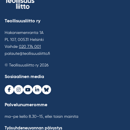
Teollisuusliitto ry
Hakaniemenranta 1A
PL 107, 00531 Helsinki
Vaihde
020 774 001
palaute@teollisuusliitto.fi
© Teollisuusliitto ry 2026
Sosiaalinen media
Facebook
Instagram
Youtube
LinkedIn
Bluesky
Palvelunumeromme
ma–pe kello 8.30–15, ellei toisin mainita
Työsuhdeneuvonnan päivystys