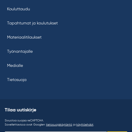
Kouluttaudu
Tapahtumat ja koulutukset
Materiaalitilaukset
Työnantajalle
Medialle
Tietosuoja
Tilaa uutiskirje
Sivustoa suojaa reCAPTCHA.
Sovellettavissa ovat Googlen
tietosuojakäytäntö
ja
käyttöehdot
.