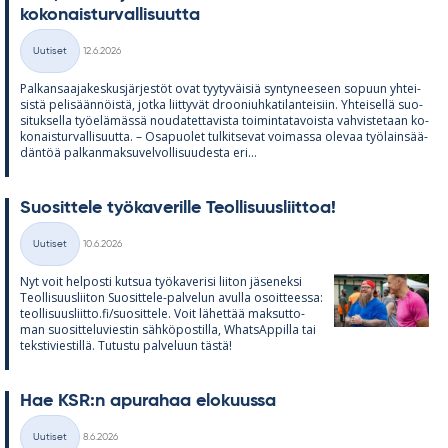
ko­ko­nais­tur­val­li­suutta
Kirjoitettu
Uutiset
12.6.2026
Kategoriat
Pal­kan­saa­ja­kes­kus­jär­jes­töt ovat tyy­ty­väi­siä syn­ty­nee­seen so­puun yh­tei­
sistä pe­li­sään­nöistä, jotka liit­ty­vät droo­niuh­ka­ti­lan­tei­siin. Yh­tei­sellä suo­
si­tuk­sella työ­elä­mässä nou­da­tet­ta­vista toi­min­ta­ta­voista vah­vis­te­taan ko­
ko­nais­tur­val­li­suutta. – Os­a­puo­let tul­kit­se­vat voi­massa ole­vaa työ­lain­sää­
dän­töä pal­kan­mak­su­vel­vol­li­suu­desta eri...
Suo­sit­tele työ­ka­ve­rille Teol­li­suus­liit­toa!
Kirjoitettu
Uutiset
10.6.2026
Kategoriat
Nyt voit hel­posti kut­sua työ­ka­ve­risi lii­ton jä­se­neksi
Teol­li­suus­lii­ton Suo­sit­tele-pal­ve­lun avulla osoit­teessa:
teol­li­suus­liitto.fi/suo­sit­tele. Voit lä­het­tää mak­sut­to­
man suo­sit­te­lu­vies­tin säh­kö­pos­tilla, What­sAp­pilla tai
teks­ti­vies­tillä. Tu­tustu pal­ve­luun tästä!
Hae KSR:n apu­ra­haa elo­kuussa
Kirjoitettu
Uutiset
8.6.2026
Kategoriat