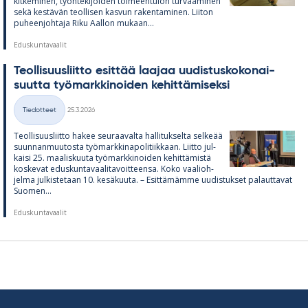
kit­ke­mi­nen, työn­te­ki­jöi­den toi­meen­tu­lon tur­vaa­mi­nen
sekä kes­tä­vän teol­li­sen kas­vun ra­ken­ta­mi­nen. Lii­ton
pu­heen­joh­taja Riku Aal­lon mu­kaan...
Eduskuntavaalit
Teol­li­suus­liitto esit­tää laa­jaa uu­dis­tus­ko­ko­nai­
suutta työ­mark­ki­noi­den ke­hit­tä­mi­seksi
Kirjoitettu
Tiedotteet
25.3.2026
Kategoriat
Teol­li­suus­liitto ha­kee seu­raa­valta hal­li­tuk­selta sel­keää
suun­nan­muu­tosta työ­mark­ki­na­po­li­tiik­kaan. Liitto jul­
kaisi 25. maa­lis­kuuta työ­mark­ki­noi­den ke­hit­tä­mistä
kos­ke­vat edus­kun­ta­vaa­li­ta­voit­teensa. Koko vaa­lioh­
jelma jul­kis­te­taan 10. ke­sä­kuuta. – Esit­tä­mämme uu­dis­tuk­set pa­laut­ta­vat
Suo­men...
Eduskuntavaalit