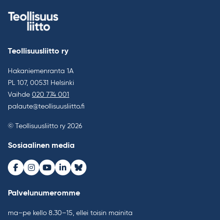
Teollisuusliitto ry
Hakaniemenranta 1A
PL 107, 00531 Helsinki
Vaihde
020 774 001
palaute@teollisuusliitto.fi
© Teollisuusliitto ry 2026
Sosiaalinen media
Facebook
Instagram
Youtube
LinkedIn
Bluesky
Palvelunumeromme
ma–pe kello 8.30–15, ellei toisin mainita