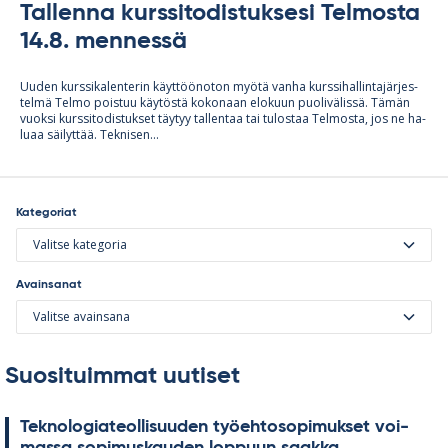
Tallenna kurssitodistuksesi Telmosta
14.8. mennessä
Uu­den kurs­si­ka­len­te­rin käyt­töö­no­ton myötä vanha kurs­si­hal­lin­ta­jär­jes­
telmä Telmo pois­tuu käy­töstä ko­ko­naan elo­kuun puo­li­vä­lissä. Tä­män
vuoksi kurs­si­to­dis­tuk­set täy­tyy tal­len­taa tai tu­los­taa Tel­mosta, jos ne ha­
luaa säi­lyt­tää. Tek­ni­sen...
Kategoriat
Valitse kategoria
Avainsanat
Valitse avainsana
Suosituimmat uutiset
Tek­no­lo­gia­teol­li­suu­den työ­eh­to­so­pi­muk­set voi­
massa so­pi­mus­kau­den lop­puun saakka