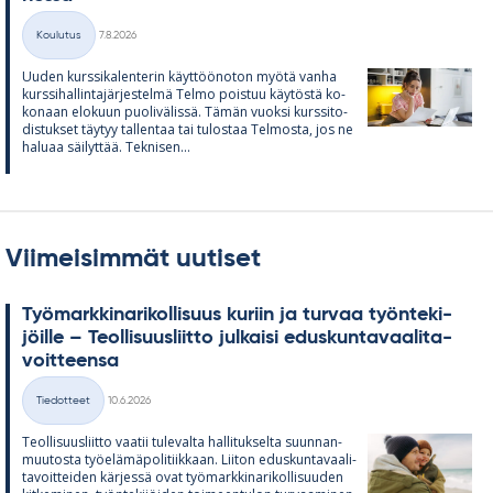
Kirjoitettu
Koulutus
7.8.2026
Kategoriat
Uu­den kurs­si­ka­len­te­rin käyt­töö­no­ton myötä vanha
kurs­si­hal­lin­ta­jär­jes­telmä Telmo pois­tuu käy­töstä ko­
ko­naan elo­kuun puo­li­vä­lissä. Tä­män vuoksi kurs­si­to­
dis­tuk­set täy­tyy tal­len­taa tai tu­los­taa Tel­mosta, jos ne
ha­luaa säi­lyt­tää. Tek­ni­sen...
Viimeisimmät uutiset
Työ­mark­ki­na­ri­kol­li­suus ku­riin ja tur­vaa työn­te­ki­
jöille – Teol­li­suus­liitto jul­kaisi edus­kun­ta­vaa­li­ta­
voit­teensa
Kirjoitettu
Tiedotteet
10.6.2026
Kategoriat
Teol­li­suus­liitto vaa­tii tu­le­valta hal­li­tuk­selta suun­nan­
muu­tosta työ­elä­mä­po­li­tiik­kaan. Lii­ton edus­kun­ta­vaa­li­
ta­voit­tei­den kär­jessä ovat työ­mark­ki­na­ri­kol­li­suu­den