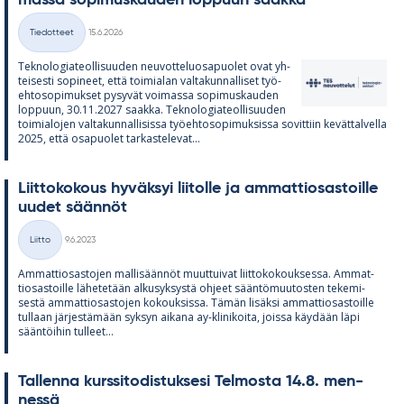
Kirjoitettu
Tiedotteet
15.6.2026
Kategoriat
Tek­no­lo­gia­teol­li­suu­den neu­vot­te­luos­a­puo­let ovat yh­
tei­sesti so­pi­neet, että toi­mia­lan val­ta­kun­nal­li­set työ­
eh­to­so­pi­muk­set py­sy­vät voi­massa so­pi­mus­kau­den
lop­puun, 30.11.2027 saakka. Tek­no­lo­gia­teol­li­suu­den
toi­mia­lo­jen val­ta­kun­nal­li­sissa työ­eh­to­so­pi­muk­sissa so­vit­tiin ke­vät­tal­vella
2025, että os­a­puo­let tar­kas­te­le­vat...
Liit­to­ko­kous hy­väk­syi lii­tolle ja am­mat­tio­sas­toille
uu­det sään­nöt
Kirjoitettu
Liitto
9.6.2023
Kategoriat
Am­mat­tio­sas­to­jen mal­li­sään­nöt muut­tui­vat liit­to­ko­kouk­sessa. Am­mat­
tio­sas­toille lä­he­te­tään al­kusyk­systä oh­jeet sään­tö­muu­tos­ten te­ke­mi­
sestä am­mat­tio­sas­to­jen ko­kouk­sissa. Tä­män li­säksi am­mat­tio­sas­toille
tul­laan jär­jes­tä­mään syk­syn ai­kana ay-kli­ni­koita, joissa käy­dään läpi
sään­töi­hin tul­leet...
Tal­lenna kurs­si­to­dis­tuk­sesi Tel­mosta 14.8. men­
nessä