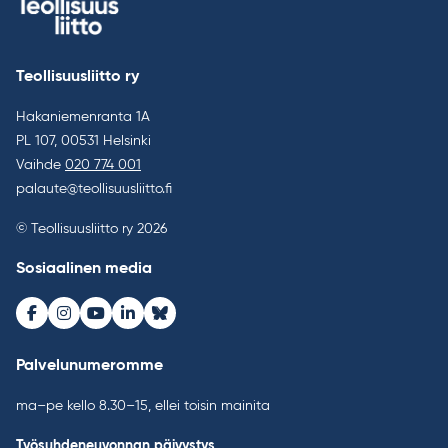
Teollisuusliitto ry
Hakaniemenranta 1A
PL 107, 00531 Helsinki
Vaihde
020 774 001
palaute@teollisuusliitto.fi
© Teollisuusliitto ry 2026
Sosiaalinen media
Facebook
Instagram
Youtube
LinkedIn
Bluesky
Palvelunumeromme
ma–pe kello 8.30–15, ellei toisin mainita
Työsuhdeneuvonnan päivystys