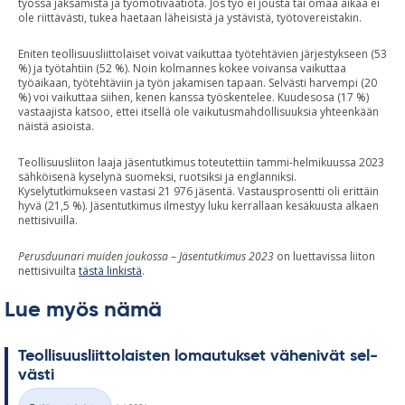
työssä jaksamista ja työmotivaatiota. Jos työ ei jousta tai omaa aikaa ei
ole riittävästi, tukea haetaan läheisistä ja ystävistä, työtovereistakin.
Eniten teollisuusliittolaiset voivat vaikuttaa työtehtävien järjestykseen (53
%) ja työtahtiin (52 %). Noin kolmannes kokee voivansa vaikuttaa
työaikaan, työtehtäviin ja työn jakamisen tapaan. Selvästi harvempi (20
%) voi vaikuttaa siihen, kenen kanssa työskentelee. Kuudesosa (17 %)
vastaajista katsoo, ettei itsellä ole vaikutusmahdollisuuksia yhteenkään
näistä asioista.
Teollisuusliiton laaja jäsentutkimus toteutettiin tammi-helmikuussa 2023
sähköisenä kyselynä suomeksi, ruotsiksi ja englanniksi.
Kyselytutkimukseen vastasi 21 976 jäsentä. Vastausprosentti oli erittäin
hyvä (21,5 %). Jäsentutkimus ilmestyy luku kerrallaan kesäkuusta alkaen
nettisivuilla.
Perusduunari muiden joukossa – Jäsentutkimus 2023
on luettavissa liiton
nettisivuilta
tästä linkistä
.
Lue myös nämä
Teol­li­suus­liit­to­lais­ten lo­mau­tuk­set vä­he­ni­vät sel­
västi
Kirjoitettu