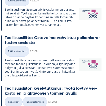
Tutkimustoiminta
4.6.2026
Kategoriat
Teol­li­suus­lii­ton jä­sen­ten työl­li­syys­ti­lanne on pa­ran­tu­
nut sel­västi. Työl­li­syy­den kan­nalta hei­kon al­ku­vuo­den
jäl­keen ti­lanne näyt­tää ko­hen­tu­neen, sillä lo­mau­tet­
tuina ol­leet ovat pa­lan­neet töi­hin. – Teol­li­suus­liit­to­
lais­ten lo­mau­tuk­set vä­he­ni­vät tu­han­nella...
Teol­li­suus­liitto: Os­to­voima vah­vis­tuu pal­kan­ko­ro­
tus­ten an­siosta
Kirjoitettu
Tutkimustoiminta
8.5.2026
Kategoriat
Teol­li­suus­liitto ar­vioi os­to­voi­man jat­ka­van vah­vis­tu­
mis­taan tä­nään jul­kais­tussa Ta­lou­den ja Työl­li­syy­den
nä­ky­mät -jul­kai­sus­saan. Hin­nat ovat Suo­messa nous­
seet Ira­nin so­dan myötä. Hin­to­jen­nousu ei kui­ten­kaan
ole ol­lut poik­keuk­sel­li­sen...
Teol­li­suus­lii­ton ky­se­ly­tut­ki­mus: Työtä löy­tyy ver­
kos­to­jen ja ak­ti­voi­vien toi­mien avulla
Kirjoitettu
Tiedotteet
Tutkimustoiminta
16.4.2026
Kategoriat