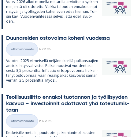
Vuosi 2026 al­koi mo­nella mit­ta­rilla ar­vioi­tuna syn­kem­
min, mitä oli odo­tettu. Vaikka ta­lou­den en­na­koi­tiin pi­
ris­ty­vän ja työl­li­syy­den ko­he­ne­van edes hie­man. Toi­
sin kävi. Vuo­den­vaih­teessa sel­visi, että edel­lis­vuo­
den...
Duu­na­rei­den os­to­voima ko­heni vuo­dessa
Kirjoitettu
Tutkimustoiminta
12.2.2026
Kategoriat
Vuo­den 2025 vii­mei­sellä nel­jän­nek­sellä pal­kan­saa­jien
an­sio­ke­hi­tys vah­vis­tui. Pal­kat nousi­vat vuo­den­ta­kai­
sesta 3,5 pro­sent­tia. In­flaa­tio ei lop­pu­vuonna hei­ken­
tä­nyt os­to­voi­maa, vaan re­aa­li­pal­kat kas­voi­vat sa­man
ver­ran, 3,5 pro­sent­tia. Myös...
Teol­li­suus­liitto en­na­koi tuo­tan­non ja työl­li­syy­den
kas­vua – in­ves­toin­nit odot­ta­vat yhä to­teu­tu­mis­
taan
Kirjoitettu
Tutkimustoiminta
16.12.2025
Kategoriat
Kes­kei­sille me­talli-, puu­tuote- ja ke­mian­teol­li­suu­den