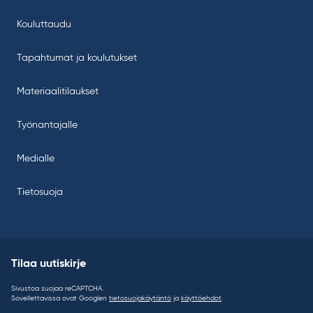
Kouluttaudu
Tapahtumat ja koulutukset
Materiaalitilaukset
Työnantajalle
Medialle
Tietosuoja
Tilaa uutiskirje
Sivustoa suojaa reCAPTCHA.
Sovellettavissa ovat Googlen
tietosuojakäytäntö
ja
käyttöehdot
.