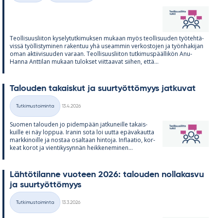
Teol­li­suus­lii­ton ky­se­ly­tut­ki­muk­sen mu­kaan myös teol­li­suu­den työ­teh­tä­
vissä työl­lis­ty­mi­nen ra­ken­tuu yhä useam­min ver­kos­to­jen ja työn­ha­ki­jan
oman ak­tii­vi­suu­den va­raan. Teol­li­suus­lii­ton tut­ki­mus­pääl­li­kön Anu-
Hanna Ant­ti­lan mu­kaan tu­lok­set viit­taa­vat sii­hen, että...
Ta­lou­den ta­kais­kut ja suur­työt­tö­myys jat­ku­vat
Kirjoitettu
Tutkimustoiminta
13.4.2026
Kategoriat
Suo­men ta­lou­den jo pi­dem­pään jat­ku­neille ta­kais­
kuille ei näy lop­pua. Ira­nin sota loi uutta epä­va­kautta
mark­ki­noille ja nos­taa osal­taan hin­toja. In­flaa­tio, kor­
keat ko­rot ja vien­ti­ky­syn­nän heik­ke­ne­mi­nen...
Läh­tö­ti­lanne vuo­teen 2026: ta­lou­den nol­la­kasvu
ja suur­työt­tö­myys
Kirjoitettu
Tutkimustoiminta
13.3.2026
Kategoriat