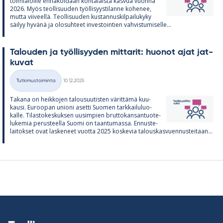
toi­mia­loille en­na­koi­daan koh­ta­laista kas­vua vuonna
2026. Myös teol­li­suu­den työl­li­syys­ti­lanne ko­he­nee,
mutta vii­veellä. Teol­li­suu­den kus­tan­nus­kil­pai­lu­kyky
säi­lyy hy­vänä ja olo­suh­teet in­ves­toin­tien vah­vis­tu­mi­selle...
Ta­lou­den ja työl­li­syy­den mit­ta­rit: huo­not ajat jat­
ku­vat
Kirjoitettu
Tutkimustoiminta
10.12.2025
Kategoriat
Ta­kana on heik­ko­jen ta­lous­uu­tis­ten vä­rit­tämä kuu­
kausi. Eu­roo­pan unioni asetti Suo­men tark­kai­lu­luo­
kalle. Ti­las­to­kes­kuk­sen uusim­pien brut­to­kan­san­tuo­te­
lu­ke­mia pe­rus­teella Suomi on taan­tu­massa. En­nus­te­
lai­tok­set ovat las­ke­neet vuotta 2025 kos­ke­via ta­lous­kas­vuen­nus­tei­taan...