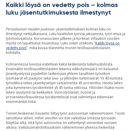
Kaikki löysä on vedetty pois – kolmas
luku jäsentutkimuksesta ilmestynyt
Perusduunari muiden joukossa
-jäsentutkimuksen kolmas luku on
ilmestynyt nettijulkaisuna. Luku käsittelee työssä jaksamista, työn imua ja
työmotivaatiota. Koronavuosien jälkeen ja korkean inflaation vuoden
myötä on tapahtunut muutoksia. Luku onkin otsikoitu ”
Kaikki löysä on
vedetty pois
”, mikä kuvaa tilannetta monen teollisuusliittolaisen
kohdalla.
Kolmannessa luvussa esitellään kaksi keskeisintä tutkimustulosta.
Ensinnäkin teollisuusliittolaisten tekemä viikkotyömäärä on kasvanut.
Jäsenkyselyssä pyydettiin laskemaan yhteen tavallisen työviikon
työmäärät eli päätyön sekä sivu- ja ylitöiden tuntimäärät. Yli 40-tuntista
työviikkoa tekee jäsenkyselyyn vastanneista 45 prosenttia. Heistä lähes
joka kymmenes työskentelee yli 45 tuntia viikossa. Ylitöiden lisäksi moni
tekee sivutyötä tai keikkailee. Vuorotyöläiset, nuoret ja
prosessiteollisuudessa työskentelevät ovat valmiimpia tekemään
enemmänkin töitä.
Toinen keskeinen havainto liittyy työn autonomian vähenemiseen. Toisin
sanottuna siihen, mihin asioihin voi itse vaikuttaa omassa työssään.
Näyttää siltä, että työn autonomia on vähentynyt viimeisten vuosien
aikana. Vaikutusmahdollisuuksien väheneminen yleensä heikentää