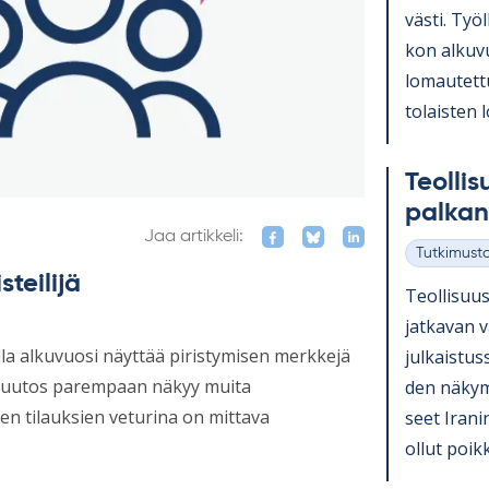
västi. Työl
kon al­ku­v
lo­mau­tet­t
to­lais­ten 
Teol­li­
pal­kan­
Jaa artikkeli:
Tutkimust
Kategoriat
steilijä
Teol­li­suus
jat­ka­van 
oilla alkuvuosi näyttää piristymisen merkkejä
jul­kais­tus
sa muutos parempaan näkyy muita
den nä­ky­
ien tilauksien veturina on mittava
seet Ira­ni
ol­lut poik­k