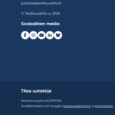
palaute@teollisuusliitto.fi
© Teollisuusliitto ry 2026
Sosiaalinen media
Facebook
Instagram
Youtube
LinkedIn
Bluesky
Tilaa uutiskirje
Sivustoa suojaa reCAPTCHA.
Sovellettavissa ovat Googlen
tietosuojakäytäntö
ja
käyttöehdot
.