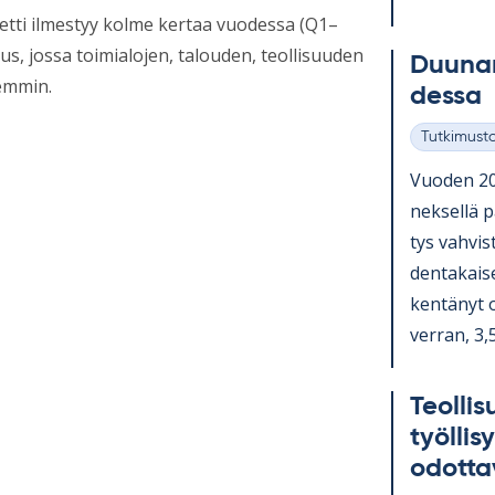
etti ilmestyy kolme kertaa vuodessa (Q1–
s, jossa toimialojen, talouden, teollisuuden
Duu­na­
jemmin.
dessa
Tutkimust
Kategoriat
Vuo­den 202
nek­sellä pa
tys vah­vis
den­ta­kai­
ken­tä­nyt 
ver­ran, 3,
Teol­li­
työl­li­
odot­ta