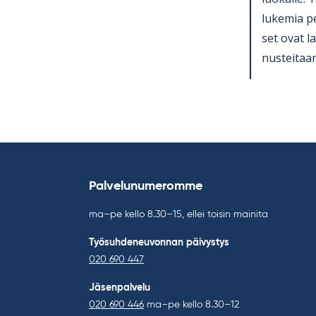
lu­ke­mia p
set ovat la
nus­tei­taan
Palvelunumeromme
ma–pe kello 8.30–15, ellei toisin mainita
Työsuhdeneuvonnan päivystys
020 690 447
Jäsenpalvelu
020 690 446
ma–pe kello 8.30–12