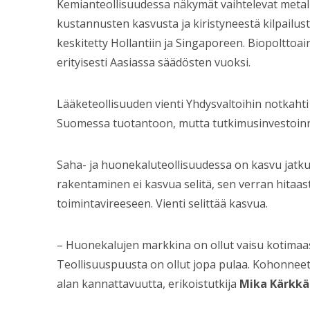
Kemianteollisuudessa näkymät vaihtelevat metall
kustannusten kasvusta ja kiristyneestä kilpailus
keskitetty Hollantiin ja Singaporeen. Biopoltto
erityisesti Aasiassa säädösten vuoksi.
Lääketeollisuuden vienti Yhdysvaltoihin notkaht
Suomessa tuotantoon, mutta tutkimusinvestoinnei
Saha- ja huonekaluteollisuudessa on kasvu jat
rakentaminen ei kasvua selitä, sen verran hitaas
toimintavireeseen. Vienti selittää kasvua.
– Huonekalujen markkina on ollut vaisu kotimaass
Teollisuuspuusta on ollut jopa pulaa. Kohonnee
alan kannattavuutta, erikoistutkija
Mika Kärkkä