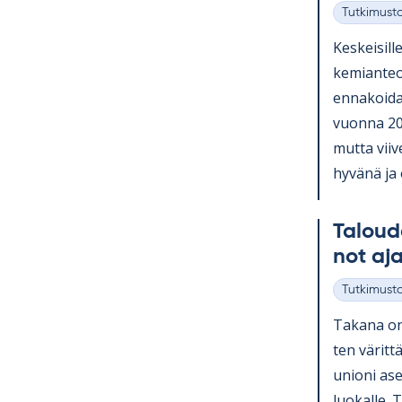
Tutkimust
Kategoriat
Kes­kei­sill
ke­mian­teol
en­na­koi­d
vuonna 2026
mutta vii­ve
hy­vänä ja o
Ta­lou­d
not aja
Tutkimust
Kategoriat
Ta­kana on 
ten vä­rit­
unioni aset
luo­kalle. 