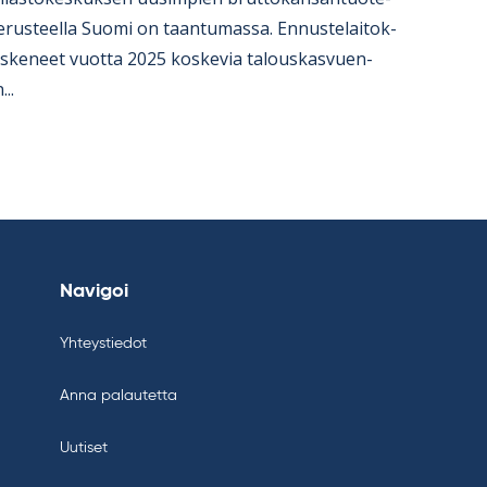
e­rus­teella Suomi on taan­tu­massa. En­nus­te­lai­tok­
s­ke­neet vuotta 2025 kos­ke­via ta­lous­kas­vuen­
...
Navigoi
Yhteystiedot
Anna palautetta
Uutiset