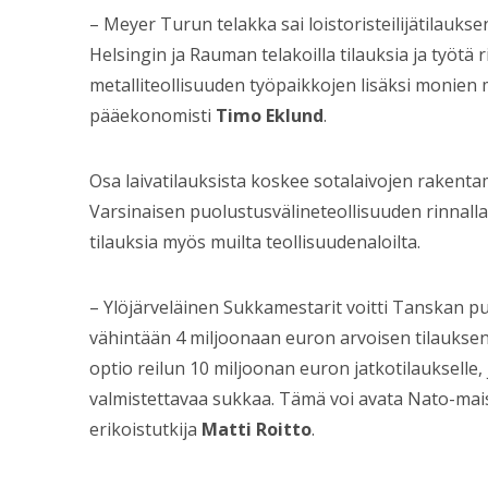
– Meyer Turun telakka sai loistoristeilijätilauks
Helsingin ja Rauman telakoilla tilauksia ja työtä ri
metalliteollisuuden työpaikkojen lisäksi monien m
pääekonomisti
Timo Eklund
.
Osa laivatilauksista koskee sotalaivojen rakent
Varsinaisen puolustusvälineteollisuuden rinnall
tilauksia myös muilta teollisuudenaloilta.
– Ylöjärveläinen Sukkamestarit voitti Tanskan pu
vähintään 4 miljoonaan euron arvoisen tilaukse
optio reilun 10 miljoonan euron jatkotilaukselle, 
valmistettavaa sukkaa. Tämä voi avata Nato-mais
erikoistutkija
Matti Roitto
.