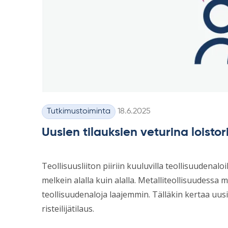
Kirjoitettu
Tutkimustoiminta
18.6.2025
Kategoriat
Uusien tilauksien veturina loistori
Teollisuusliiton piiriin kuuluvilla teollisuudenal
melkein alalla kuin alalla. Metalliteollisuudes
teollisuudenaloja laajemmin. Tälläkin kertaa uus
risteilijätilaus.