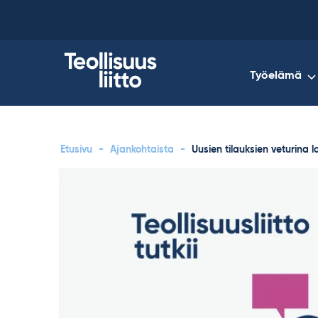
Skip
to
content
Työelämä
Etusivu
-
Ajankohtaista
-
Uusien tilauksien veturina loi