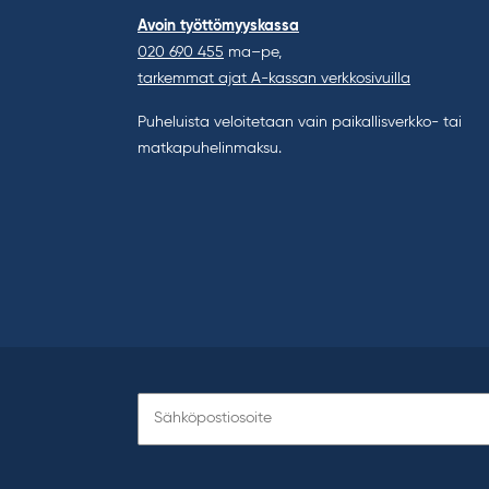
Avoin työttömyyskassa
020 690 455
ma–pe,
tarkemmat ajat A-kassan verkkosivuilla
Puheluista veloitetaan vain paikallisverkko- tai
matkapuhelinmaksu.
Tilaa
uutiskirje: