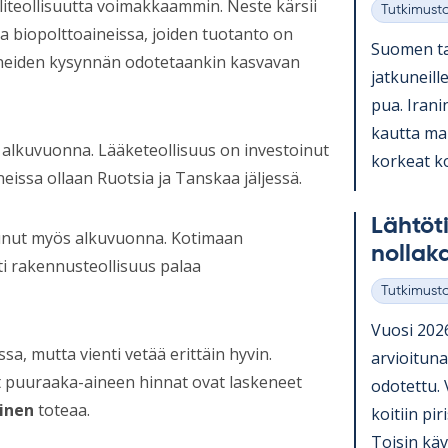
iteollisuutta voimakkaammin. Neste kärsii
Tutkimust
Kategoriat
ta biopolttoaineissa, joiden tuotanto on
Suo­men ta
aineiden kysynnän odotetaankin kasvavan
jat­ku­neill
pua. Ira­ni
kautta mark­
i alkuvuonna. Lääketeollisuus on investoinut
kor­keat ko­
ssa ollaan Ruotsia ja Tanskaa jäljessä.
Läh­tö­
kunut myös alkuvuonna. Kotimaan
nol­la­
ti rakennusteollisuus palaa
Tutkimust
Kategoriat
Vuosi 2026 
a, mutta vienti vetää erittäin hyvin.
ar­vioi­tun
t puuraaka-aineen hinnat ovat laskeneet
odo­tettu. 
inen
toteaa.
koi­tiin pi­
Toi­sin kävi