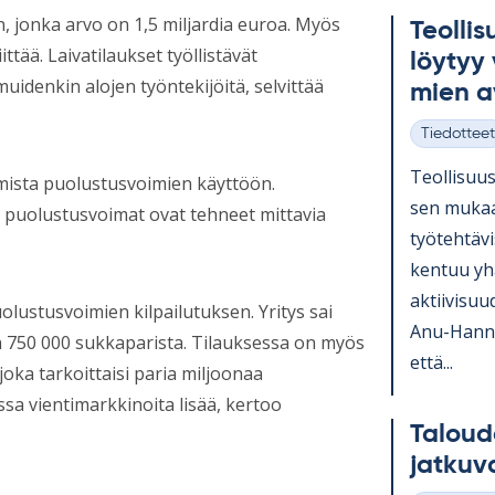
en, jonka arvo on 1,5 miljardia euroa. Myös
Teol­li­
ittää. Laivatilaukset työllistävät
löy­tyy 
uidenkin alojen työntekijöitä, selvittää
mien a
Tiedotteet
Kategoriat
Teol­li­suus­
amista puolustusvoimien käyttöön.
sen mu­kaa
a puolustusvoimat ovat tehneet mittavia
työ­teh­tä­v
ken­tuu yh
ak­tii­vi­su
olustusvoimien kilpailutuksen. Yritys sai
Anu-Hanna A
n 750 000 sukkaparista. Tilauksessa on myös
että...
joka tarkoittaisi paria miljoonaa
sa vientimarkkinoita lisää, kertoo
Ta­lou­
jat­ku­v