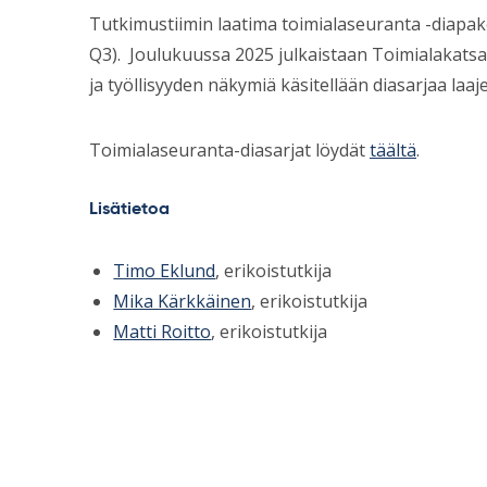
Tutkimustiimin laatima toimialaseuranta -diapak
Q3). Joulukuussa 2025 julkaistaan Toimialakatsau
ja työllisyyden näkymiä käsitellään diasarjaa laa
Toimialaseuranta-diasarjat löydät
täältä
.
Lisätietoa
Timo Eklund
, erikoistutkija
Mika Kärkkäinen
, erikoistutkija
Matti Roitto
, erikoistutkija