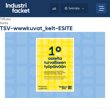
Skip
to
A
Svenska
A
content
Tillbaka
Nästa
TSV-wwwkuvat_kelt-ESITE