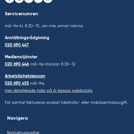
Facebook
Instagram
Youtube
LinkedIn
Bluesky
Servicenumren
må–fre kl. 8.30–15, om inte annat nämns
Anställningsrådgivning
020 690 447
Medlemstjänster
020 690 446
må–fre klockan 8.30–12
Arbetslöshetskassan
020 690 455
må–fre,
mer detaljerade tider på A-kassas webbplats
För samtal faktureras endast lokalnäts- eller mobilsamtalsavgift.
Navigera
Kontaktuppgifter