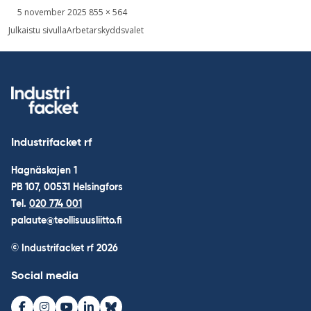
Skriven
Bild
5 november 2025
855 × 564
i
Inläggsnavigering
Julkaistu sivulla
Arbetarskyddsvalet
full
storlek
Industrifacket rf
Hagnäskajen 1
PB 107, 00531 Helsingfors
Tel.
020 774 001
palaute@teollisuusliitto.fi
© Industrifacket rf
2026
Social media