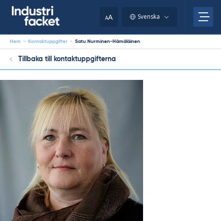
Skip
to
A
Svenska
A
content
Hem
-
Kontaktuppgifter
-
Satu Nurminen-Hämäläinen
Tillbaka till kontaktuppgifterna