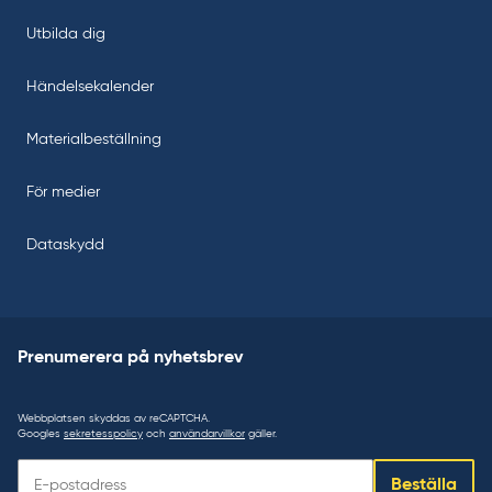
Utbilda dig
Händelsekalender
Materialbeställning
För medier
Dataskydd
Prenumerera på nyhetsbrev
Webbplatsen skyddas av reCAPTCHA.
Googles
sekretesspolicy
och
användarvillkor
gäller.
Prenumerera
Beställa
på