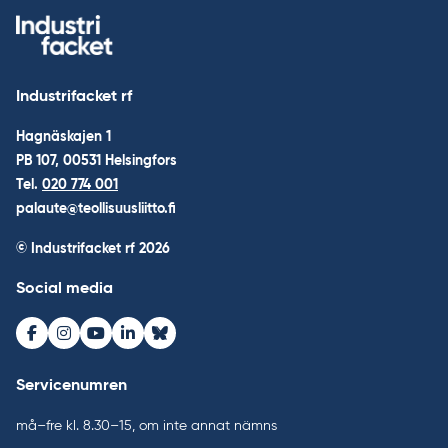
Industrifacket rf
Hagnäskajen 1
PB 107, 00531 Helsingfors
Tel.
020 774 001
palaute@teollisuusliitto.fi
© Industrifacket rf
2026
Social media
Facebook
Instagram
Youtube
LinkedIn
Bluesky
Servicenumren
må–fre kl. 8.30–15, om inte annat nämns