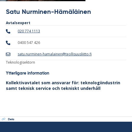
Satu Nurminen-Hämäläinen
Avtalsexpert
020 774 1113
0400 547 426
satu.nurminen-hamalainen@teollisuusliitto.fi
Teknologisektorn
Ytterligare information
Kollektivavtalet som ansvarar för: teknologiindustrin
samt teknisk service och tekniskt underhåll
Dela