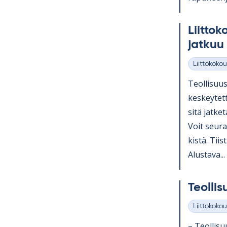
Liit­to­
jat­kuu
Liittokokou
Kategoriat
Teol­li­suus
kes­key­tet
sitä jat­ke­
Voit seu­ra
kistä. Tiis­
Alus­tava...
Teol­li­
Liittokokou
Kategoriat
– Teol­li­su