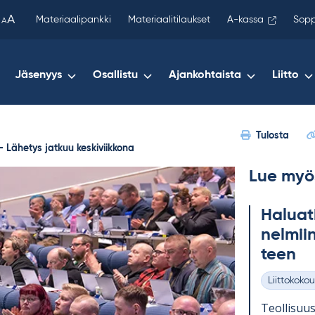
been
A
Materiaalipankki
Materiaalitilaukset
A-kassa
Sopp
A
copied
to
your
Jäsenyys
Osallistu
Ajankohtaista
Liitto
clipboard.)
Tulosta
 – Lähetys jatkuu keskiviikkona
Lue myö
Ha­luatk
nel­mii
teen
Liittokokou
Kategoriat
Teol­li­suus­