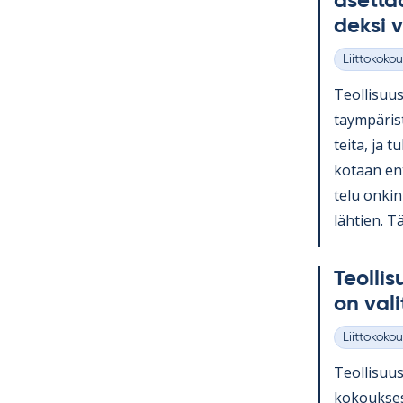
aset­taa
deksi v
Liittokokou
Kategoriat
Teol­li­suus
taym­pä­ri
teita, ja tu
ko­taan en­t
telu on­kin
läh­tien. 
Teol­li­
on va­li
Liittokokou
Kategoriat
Teol­li­suus­
ko­kouk­ses