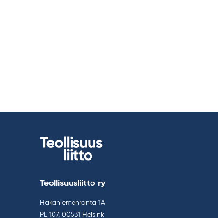
Teollisuusliitto ry
Hakaniemenranta 1A
PL 107, 00531 Helsinki