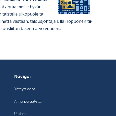
kä an­taa meille hy­vän
n tais­tella ul­ko­puo­lelta
ai­netta vas­taan, ta­lous­joh­taja Ulla Hop­po­nen tii­
li­suus­lii­ton ta­seen arvo vuo­den...
Navigoi
Yhteystiedot
Anna palautetta
Uutiset