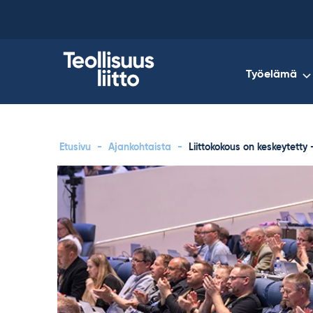
Skip
to
content
Työelämä
Etusivu
-
Ajankohtaista
-
Liittokokous on keskeytetty