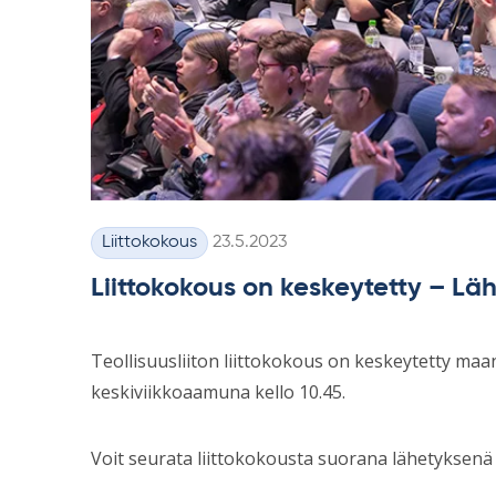
Kirjoitettu
Liittokokous
23.5.2023
Kategoriat
Liittokokous on keskeytetty – Lä
Teollisuusliiton liittokokous on keskeytetty maan
keskiviikkoaamuna kello 10.45.
Voit seurata liittokokousta suorana lähetyksenä t