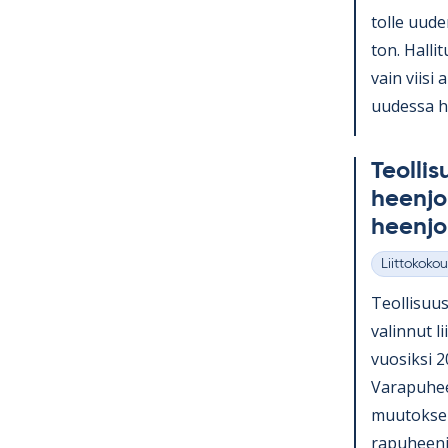
tolle uu­den
ton. Hal­li
vain viisi a
uu­dessa hal
Teol­li­s
heen­jo
heen­jo
Liittokokou
Kategoriat
Teol­li­suus
va­lin­nut l
vuo­siksi 
Va­ra­pu­hee
muu­tok­sen
ra­pu­heen­j