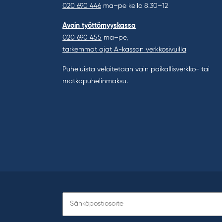
020 690 446
ma–pe kello 8.30–12
Avoin työttömyyskassa
020 690 455
ma–pe,
tarkemmat ajat A-kassan verkkosivuilla
Puheluista veloitetaan vain paikallisverkko- tai
matkapuhelinmaksu.
Tilaa
uutiskirje: