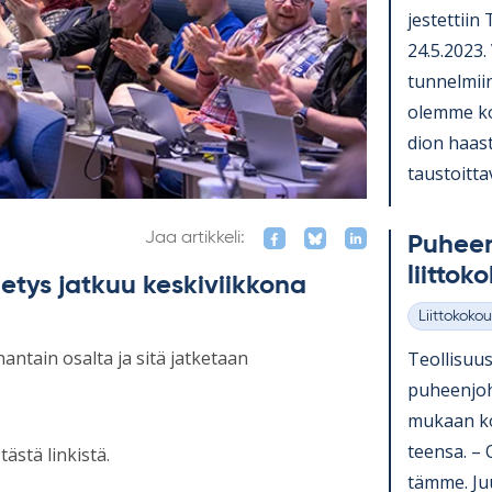
jes­tet­tiin
24.5.2023. V
tun­nel­miin
olemme koo
dion haas­ta
taus­toit­ta­
Jaa artikkeli:
Pu­heen
liit­to­
hetys jatkuu keskiviikkona
Liittokokou
Kategoriat
antain osalta ja sitä jatketaan
Teol­li­suus
pu­heen­joh
mu­kaan ko­
teensa. – O
ästä linkistä.
tämme. Juur