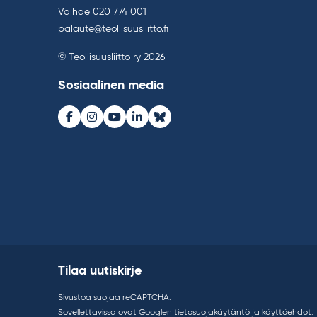
Vaihde
020 774 001
palaute@teollisuusliitto.fi
© Teollisuusliitto ry 2026
Sosiaalinen media
Facebook
Instagram
Youtube
LinkedIn
Bluesky
Tilaa uutiskirje
Sivustoa suojaa reCAPTCHA.
Sovellettavissa ovat Googlen
tietosuojakäytäntö
ja
käyttöehdot
.