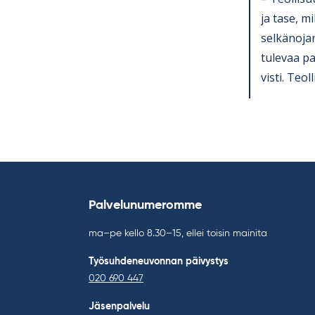
ja tase, mi
sel­kä­no­ja
tu­le­vaa p
visti. Teol­
Palvelunumeromme
ma–pe kello 8.30–15, ellei toisin mainita
Työsuhdeneuvonnan päivystys
020 690 447
Jäsenpalvelu