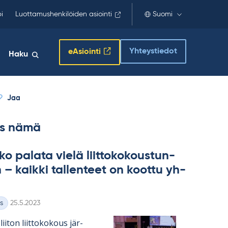
i
Luottamushenkilöiden asiointi
Suomi
Yhteystiedot
eAsiointi
Haku
Jaa
s nämä
o pa­lata vielä liit­to­ko­kous­tun­
n – kaikki tal­len­teet on koottu yh­
Kirjoitettu
s
25.5.2023
lii­ton liit­to­ko­kous jär­