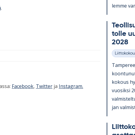
lemme van­
ä
.
Teol­li­s
tolle u
2028
Liittokokou
Kategoriat
Tam­pe­ree
koon­tu­nut 
ko­kous hy­v
iassa:
Facebook
,
Twitter
ja
Instagram.
vuo­siksi 2
val­mis­teltu
jan val­mis
Liit­to­