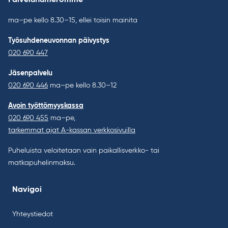
Palvelunumeromme
ma–pe kello 8.30–15, ellei toisin mainita
Työsuhdeneuvonnan päivystys
020 690 447
Jäsenpalvelu
020 690 446
ma–pe kello 8.30–12
Avoin työttömyyskassa
020 690 455
ma–pe,
tarkemmat ajat A-kassan verkkosivuilla
Puheluista veloitetaan vain paikallisverkko- tai
matkapuhelinmaksu.
Navigoi
Yhteystiedot