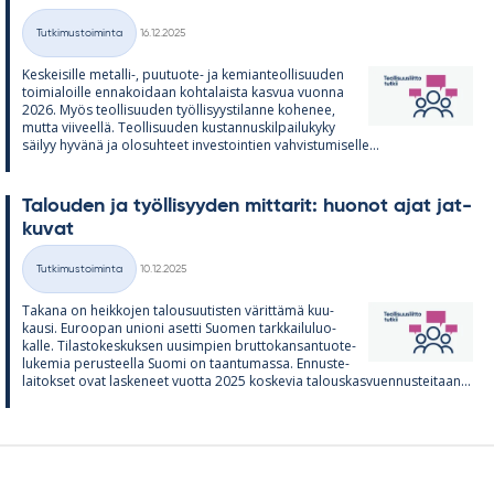
Kirjoitettu
Tutkimustoiminta
16.12.2025
Kategoriat
Kes­kei­sille me­talli-, puu­tuote- ja ke­mian­teol­li­suu­den
toi­mia­loille en­na­koi­daan koh­ta­laista kas­vua vuonna
2026. Myös teol­li­suu­den työl­li­syys­ti­lanne ko­he­nee,
mutta vii­veellä. Teol­li­suu­den kus­tan­nus­kil­pai­lu­kyky
säi­lyy hy­vänä ja olo­suh­teet in­ves­toin­tien vah­vis­tu­mi­selle...
Ta­lou­den ja työl­li­syy­den mit­ta­rit: huo­not ajat jat­
ku­vat
Kirjoitettu
Tutkimustoiminta
10.12.2025
Kategoriat
Ta­kana on heik­ko­jen ta­lous­uu­tis­ten vä­rit­tämä kuu­
kausi. Eu­roo­pan unioni asetti Suo­men tark­kai­lu­luo­
kalle. Ti­las­to­kes­kuk­sen uusim­pien brut­to­kan­san­tuo­te­
lu­ke­mia pe­rus­teella Suomi on taan­tu­massa. En­nus­te­
lai­tok­set ovat las­ke­neet vuotta 2025 kos­ke­via ta­lous­kas­vuen­nus­tei­taan...