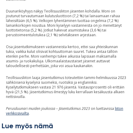
Duunariköyhyys näkyy Teollisuusliiton jäsenten kohdalla. Moni on
joutunut turvautumaan kulutusluottoon (7,2 %) tai lainaamaan rahaa
läheisiltään (6,5 %). Velkojen lyhentäminen tuottaa ongelmia (7,2 %)
lainankorkojen noustua. Moni kyselyyn vastanneista on jo menettänyt
luottotietonsa (5,2 %). Jotkut hakevat asumistukea (3,6 %) tai
perustoimeentulotukea (2,1 %) selvitäkseen arjestaan.
Osa jäsentutkimukseen vastanneista kertoo, ettei saa yhteiskunnan
tukia, vaikka kulut olisivat kohtuuttoman suuret. Tukea antaa tällöin
etenkin perhe. Moni vanhempi tukee aikuisia lapsiaan maksamalla
asumis- ja ruokakuluja. Ulkomaalaistaustaiset jäsenet auttavat
taloudellisesti perhettään, joka voi asua kaukanakin.
Teollisuusliiton laaja jäsentutkimus toteutettiin tammi-helmikuussa 2023
sähköisenä kyselynä suomeksi, ruotsiksi ja englanniksi.
Kyselytutkimukseen vastasi 21 976 jäsentä. Vastausprosentti oli erittäin
hyvä (21,5 %). Jäsentutkimus ilmestyy luku kerrallaan kesäkuusta alkaen
nettisivuilla.
Perusduunari muiden joukossa – Jäsentutkimus 2023
on luettavissa
liiton
verkkosivuilta
.
Lue myös nämä