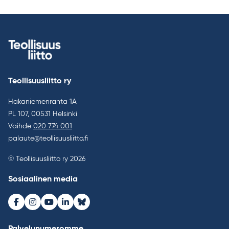
Teollisuusliitto ry
Hakaniemenranta 1A
PL 107, 00531 Helsinki
Vaihde
020 774 001
palaute@teollisuusliitto.fi
© Teollisuusliitto ry 2026
Sosiaalinen media
Facebook
Instagram
Youtube
LinkedIn
Bluesky