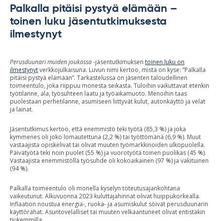
Palkalla pitäisi pystyä elämään –
toinen luku jäsentutkimuksesta
ilmestynyt
Perusduunari muiden joukossa
-jäsentutkimuksen
toinen luku on
ilmestynyt
verkkojulkaisuna. Luvun nimi kertoo, mistä on kyse: ”Palkalla
pitäisi pystyä elämään”. Tarkastelussa on jäsenten taloudellinen
toimeentulo, joka riippuu monesta seikasta. Tuloihin vaikuttavat etenkin
työtilanne, ala, työsuhteen laatu ja työaikamuoto. Menoihin taas
puolestaan perhetilanne, asumiseen liittyvät kulut, autonkäyttö ja velat
ja lainat.
Jäsentutkimus kertoo, että enemmistö teki työtä (85,3 %) ja joka
kymmenes oli joko lomautettuna (2,2 %) tai työttömänä (6,9 %). Muut
vastaajista opiskelivat tai olivat muuten työmarkkinoiden ulkopuolella.
Päivätyötä teki noin puolet (55 %) ja vuorotyötä toinen puolikas (45 %).
Vastaajista enemmistöllä työsuhde oli kokoaikainen (97 %) ja vakituinen
(94 %).
Palkalla toimeentulo oli monella kyselyn toteutusajankohtana
vaikeutunut. Alkuvuonna 2023 kuluttajahinnat olivat huippukorkealla.
Inflaation noustua energia-, ruoka- ja asumiskulut söivät perusduunarin
käyttörahat. Asuntovelalliset tai muuten velkaantuneet olivat entistäkin
tiukemmilla.