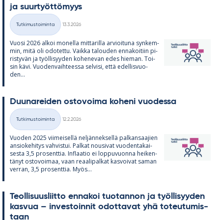
ja suur­työt­tö­myys
Kirjoitettu
Tutkimustoiminta
13.3.2026
Kategoriat
Vuosi 2026 al­koi mo­nella mit­ta­rilla ar­vioi­tuna syn­kem­
min, mitä oli odo­tettu. Vaikka ta­lou­den en­na­koi­tiin pi­
ris­ty­vän ja työl­li­syy­den ko­he­ne­van edes hie­man. Toi­
sin kävi. Vuo­den­vaih­teessa sel­visi, että edel­lis­vuo­
den...
Duu­na­rei­den os­to­voima ko­heni vuo­dessa
Kirjoitettu
Tutkimustoiminta
12.2.2026
Kategoriat
Vuo­den 2025 vii­mei­sellä nel­jän­nek­sellä pal­kan­saa­jien
an­sio­ke­hi­tys vah­vis­tui. Pal­kat nousi­vat vuo­den­ta­kai­
sesta 3,5 pro­sent­tia. In­flaa­tio ei lop­pu­vuonna hei­ken­
tä­nyt os­to­voi­maa, vaan re­aa­li­pal­kat kas­voi­vat sa­man
ver­ran, 3,5 pro­sent­tia. Myös...
Teol­li­suus­liitto en­na­koi tuo­tan­non ja työl­li­syy­den
kas­vua – in­ves­toin­nit odot­ta­vat yhä to­teu­tu­mis­
taan