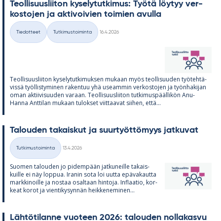
Teol­li­suus­lii­ton ky­se­ly­tut­ki­mus: Työtä löy­tyy ver­
kos­to­jen ja ak­ti­voi­vien toi­mien avulla
Kirjoitettu
Tiedotteet
Tutkimustoiminta
16.4.2026
Kategoriat
Teol­li­suus­lii­ton ky­se­ly­tut­ki­muk­sen mu­kaan myös teol­li­suu­den työ­teh­tä­
vissä työl­lis­ty­mi­nen ra­ken­tuu yhä useam­min ver­kos­to­jen ja työn­ha­ki­jan
oman ak­tii­vi­suu­den va­raan. Teol­li­suus­lii­ton tut­ki­mus­pääl­li­kön Anu-
Hanna Ant­ti­lan mu­kaan tu­lok­set viit­taa­vat sii­hen, että...
Ta­lou­den ta­kais­kut ja suur­työt­tö­myys jat­ku­vat
Kirjoitettu
Tutkimustoiminta
13.4.2026
Kategoriat
Suo­men ta­lou­den jo pi­dem­pään jat­ku­neille ta­kais­
kuille ei näy lop­pua. Ira­nin sota loi uutta epä­va­kautta
mark­ki­noille ja nos­taa osal­taan hin­toja. In­flaa­tio, kor­
keat ko­rot ja vien­ti­ky­syn­nän heik­ke­ne­mi­nen...
Läh­tö­ti­lanne vuo­teen 2026: ta­lou­den nol­la­kasvu