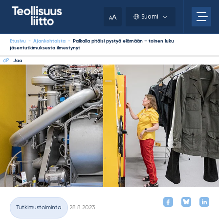
Skip
your
to
A
Suomi
A
content
clipboard.)
Etusivu
-
Ajankohtaista
-
Palkalla pitäisi pystyä elämään – toinen luku
jäsentutkimuksesta ilmestynyt
Jaa
Kirjoitettu
Tutkimustoiminta
28.8.2023
Kategoriat