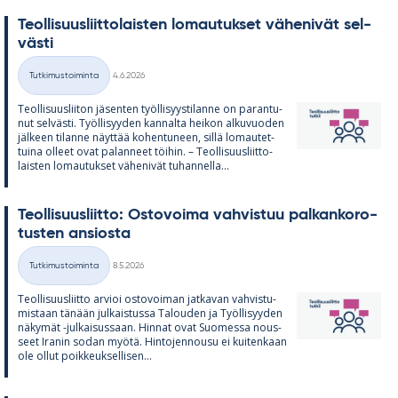
Teol­li­suus­liit­to­lais­ten lo­mau­tuk­set vä­he­ni­vät sel­
västi
Kirjoitettu
Tutkimustoiminta
4.6.2026
Kategoriat
Teol­li­suus­lii­ton jä­sen­ten työl­li­syys­ti­lanne on pa­ran­tu­
nut sel­västi. Työl­li­syy­den kan­nalta hei­kon al­ku­vuo­den
jäl­keen ti­lanne näyt­tää ko­hen­tu­neen, sillä lo­mau­tet­
tuina ol­leet ovat pa­lan­neet töi­hin. – Teol­li­suus­liit­to­
lais­ten lo­mau­tuk­set vä­he­ni­vät tu­han­nella...
Teol­li­suus­liitto: Os­to­voima vah­vis­tuu pal­kan­ko­ro­
tus­ten an­siosta
Kirjoitettu
Tutkimustoiminta
8.5.2026
Kategoriat
Teol­li­suus­liitto ar­vioi os­to­voi­man jat­ka­van vah­vis­tu­
mis­taan tä­nään jul­kais­tussa Ta­lou­den ja Työl­li­syy­den
nä­ky­mät -jul­kai­sus­saan. Hin­nat ovat Suo­messa nous­
seet Ira­nin so­dan myötä. Hin­to­jen­nousu ei kui­ten­kaan
ole ol­lut poik­keuk­sel­li­sen...