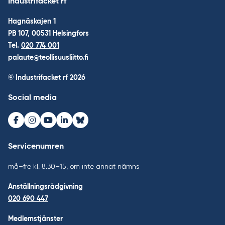
Industrifacket rf
Hagnäskajen 1
PB 107, 00531 Helsingfors
Tel.
020 774 001
palaute@teollisuusliitto.fi
© Industrifacket rf
2026
Social media
Facebook
Instagram
Youtube
LinkedIn
Bluesky
Servicenumren
må–fre kl. 8.30–15, om inte annat nämns
Anställningsrådgivning
020 690 447
Medlemstjänster