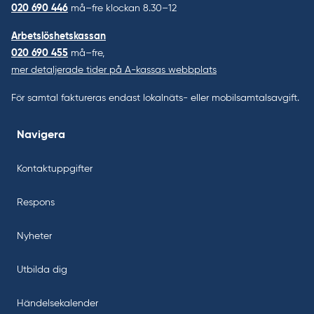
020 690 446
må–fre klockan 8.30–12
Arbetslöshetskassan
020 690 455
må–fre,
mer detaljerade tider på A-kassas webbplats
För samtal faktureras endast lokalnäts- eller mobilsamtalsavgift.
Navigera
Kontaktuppgifter
Respons
Nyheter
Utbilda dig
Händelsekalender