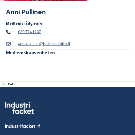
Anni Pullinen
Med­lems­råd­gi­va­re
020 774 1107
anni.pullinen@teollisuusliitto.fi
Medlemskapsenheten
Dela
Industrifacket rf