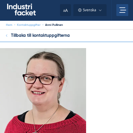
Skip
to
A
Svenska
A
content
Hem
-
Kontaktuppgifter
-
Anni Pullinen
Tillbaka till kontaktuppgifterna