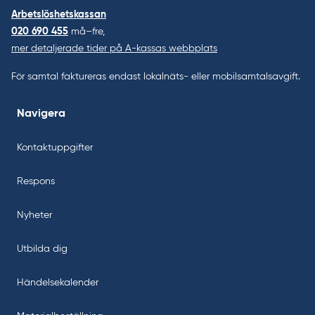
Arbetslöshetskassan
020 690 455
må–fre,
mer detaljerade tider på A-kassas webbplats
För samtal faktureras endast lokalnäts- eller mobilsamtalsavgift.
Navigera
Kontaktuppgifter
Respons
Nyheter
Utbilda dig
Händelsekalender