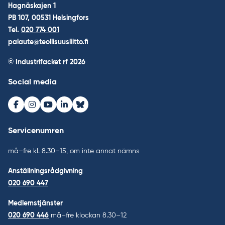
Hagnäskajen 1
PB 107, 00531 Helsingfors
Tel.
020 774 001
palaute@teollisuusliitto.fi
© Industrifacket rf
2026
Social media
Facebook
Instagram
Youtube
LinkedIn
Bluesky
Servicenumren
må–fre kl. 8.30–15, om inte annat nämns
Anställningsrådgivning
020 690 447
Medlemstjänster
020 690 446
må–fre klockan 8.30–12