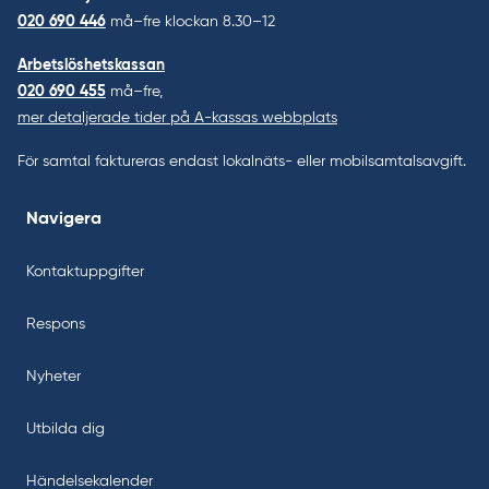
020 690 446
må–fre klockan 8.30–12
Arbetslöshetskassan
020 690 455
må–fre,
mer detaljerade tider på A-kassas webbplats
För samtal faktureras endast lokalnäts- eller mobilsamtalsavgift.
Navigera
Kontaktuppgifter
Respons
Nyheter
Utbilda dig
Händelsekalender